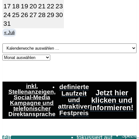
17
18
19
20
21
22
23
24
25
26
27
28
29
30
31
« Juli
inkl.
definierte
Stellenanzeigen,
Jetzt hier
Laufzeit
Social-Media
klicken und
und
Kampagne und
attraktiver
informieren!
telefonischer
Festpreis
Direktansprache
Speziali
Zeit
fokussiert auf