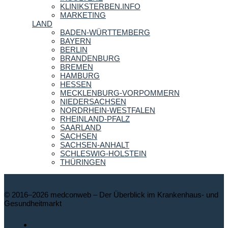
KLINIKSTERBEN.INFO
MARKETING
LAND
BADEN-WÜRTTEMBERG
BAYERN
BERLIN
BRANDENBURG
BREMEN
HAMBURG
HESSEN
MECKLENBURG-VORPOMMERN
NIEDERSACHSEN
NORDRHEIN-WESTFALEN
RHEINLAND-PFALZ
SAARLAND
SACHSEN
SACHSEN-ANHALT
SCHLESWIG-HOLSTEIN
THÜRINGEN
© 2016–2026 medconweb – Der Überblick im Krankenhaus- und
Gesundheitmarkt