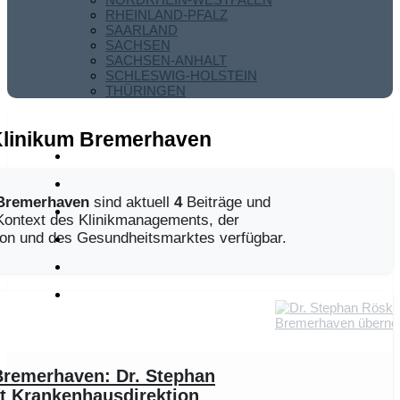
RHEINLAND-PFALZ
SAARLAND
SACHSEN
SACHSEN-ANHALT
SCHLESWIG-HOLSTEIN
THÜRINGEN
linikum Bremerhaven
Bremerhaven
sind aktuell
4
Beiträge und
Kontext des Klinikmanagements, der
on und des Gesundheitsmarktes verfügbar.
remerhaven: Dr. Stephan
 Krankenhausdirektion