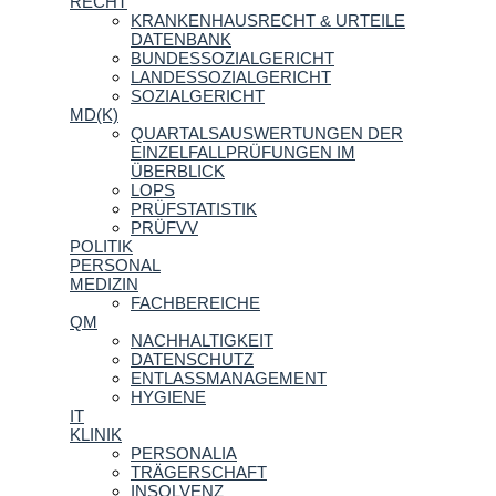
RECHT
KRANKENHAUSRECHT & URTEILE
DATENBANK
BUNDESSOZIALGERICHT
LANDESSOZIALGERICHT
SOZIALGERICHT
MD(K)
QUARTALSAUSWERTUNGEN DER
EINZELFALLPRÜFUNGEN IM
ÜBERBLICK
LOPS
PRÜFSTATISTIK
PRÜFVV
POLITIK
PERSONAL
MEDIZIN
FACHBEREICHE
QM
NACHHALTIGKEIT
DATENSCHUTZ
ENTLASSMANAGEMENT
HYGIENE
IT
KLINIK
PERSONALIA
TRÄGERSCHAFT
INSOLVENZ