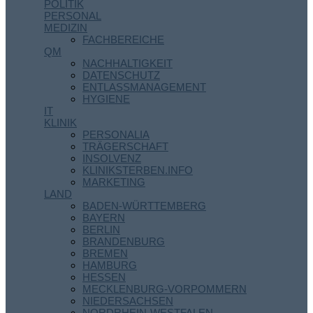
POLITIK
PERSONAL
MEDIZIN
FACHBEREICHE
QM
NACHHALTIGKEIT
DATENSCHUTZ
ENTLASSMANAGEMENT
HYGIENE
IT
KLINIK
PERSONALIA
TRÄGERSCHAFT
INSOLVENZ
KLINIKSTERBEN.INFO
MARKETING
LAND
BADEN-WÜRTTEMBERG
BAYERN
BERLIN
BRANDENBURG
BREMEN
HAMBURG
HESSEN
MECKLENBURG-VORPOMMERN
NIEDERSACHSEN
NORDRHEIN-WESTFALEN