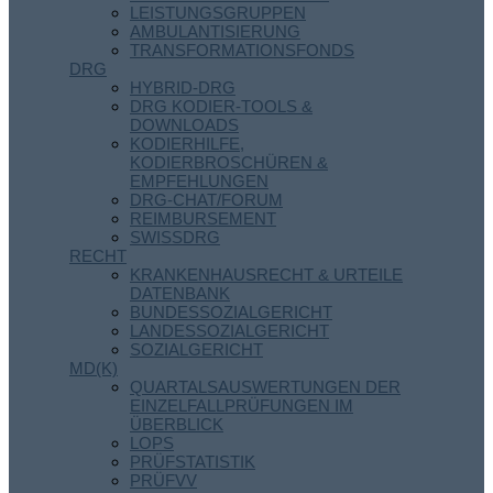
LEISTUNGSGRUPPEN
AMBULANTISIERUNG
TRANSFORMATIONSFONDS
DRG
HYBRID-DRG
DRG KODIER-TOOLS &
DOWNLOADS
KODIERHILFE,
KODIERBROSCHÜREN &
EMPFEHLUNGEN
DRG-CHAT/FORUM
REIMBURSEMENT
SWISSDRG
RECHT
KRANKENHAUSRECHT & URTEILE
DATENBANK
BUNDESSOZIALGERICHT
LANDESSOZIALGERICHT
SOZIALGERICHT
MD(K)
QUARTALSAUSWERTUNGEN DER
EINZELFALLPRÜFUNGEN IM
ÜBERBLICK
LOPS
PRÜFSTATISTIK
PRÜFVV