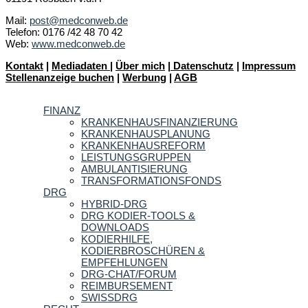
Mail:
post@medconweb.de
Telefon: 0176 /42 48 70 42
Web:
www.medconweb.de
Kontakt
|
Mediadaten
|
Über mich
|
Datenschutz
|
Impressum
Stellenanzeige buchen
|
Werbung
|
AGB
FINANZ
KRANKENHAUSFINANZIERUNG
KRANKENHAUSPLANUNG
KRANKENHAUSREFORM
LEISTUNGSGRUPPEN
AMBULANTISIERUNG
TRANSFORMATIONSFONDS
DRG
HYBRID-DRG
DRG KODIER-TOOLS &
DOWNLOADS
KODIERHILFE,
KODIERBROSCHÜREN &
EMPFEHLUNGEN
DRG-CHAT/FORUM
REIMBURSEMENT
SWISSDRG