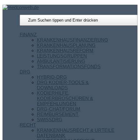
FINANZ
KRANKENHAUSFINANZIERUNG
KRANKENHAUSPLANUNG
KRANKENHAUSREFORM
LEISTUNGSGRUPPEN
AMBULANTISIERUNG
TRANSFORMATIONSFONDS
DRG
HYBRID-DRG
DRG KODIER-TOOLS &
DOWNLOADS
KODIERHILFE,
KODIERBROSCHÜREN &
EMPFEHLUNGEN
DRG-CHAT/FORUM
REIMBURSEMENT
SWISSDRG
RECHT
KRANKENHAUSRECHT & URTEILE
DATENBANK