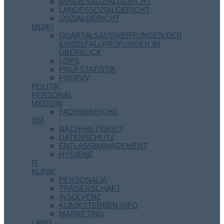
BUNDESSOZIALGERICHT
LANDESSOZIALGERICHT
SOZIALGERICHT
MD(K)
QUARTALSAUSWERTUNGEN DER
EINZELFALLPRÜFUNGEN IM
ÜBERBLICK
LOPS
PRÜFSTATISTIK
PRÜFVV
POLITIK
PERSONAL
MEDIZIN
FACHBEREICHE
QM
NACHHALTIGKEIT
DATENSCHUTZ
ENTLASSMANAGEMENT
HYGIENE
IT
KLINIK
PERSONALIA
TRÄGERSCHAFT
INSOLVENZ
KLINIKSTERBEN.INFO
MARKETING
LAND