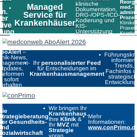
Reorga
klinische
Managed
med.-
Dokumentation,
in.
admini
Service für
DRG-/OPS-/ICD-
er
Prozes
Kodierung und
Krankenhäuser
Klinike
tive
KIS-
Praxen
tung
Unterstützung
Kranke
boAlert
–
Führungskrä
linik-News,
informiert:
nagement-
Ihr
personalisierter Feed
Trends,
Updates,
für Entscheidungen im
Fachinfos 
Reformen
Krankenhausmanagement
strategisc
sofort
Entwicklun
erhalten
Wir bringen Ihr
Die
Krankenhaus
,
Strategieberatung
Mehr
Ihre
Klinik
&
der Gesundheits-
Informationen:
Ihr
MVZ
mit
und
www.conPrimo.d
Strategie
Sozialwirtschaft
voran