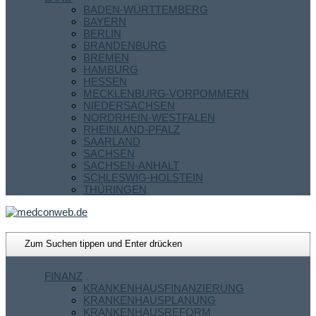
BADEN-WÜRTTEMBERG
BAYERN
BERLIN
BRANDENBURG
BREMEN
HAMBURG
HESSEN
MECKLENBURG-VORPOMMERN
NIEDERSACHSEN
NORDRHEIN-WESTFALEN
RHEINLAND-PFALZ
SAARLAND
SACHSEN
SACHSEN-ANHALT
SCHLESWIG-HOLSTEIN
THÜRINGEN
FINANZ
KRANKENHAUSFINANZIERUNG
KRANKENHAUSPLANUNG
KRANKENHAUSREFORM