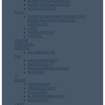
BUNDESSOZIALGERICHT
LANDESSOZIALGERICHT
SOZIALGERICHT
MD(K)
QUARTALSAUSWERTUNGEN DER
EINZELFALLPRÜFUNGEN IM
ÜBERBLICK
LOPS
PRÜFSTATISTIK
PRÜFVV
POLITIK
PERSONAL
MEDIZIN
FACHBEREICHE
QM
NACHHALTIGKEIT
DATENSCHUTZ
ENTLASSMANAGEMENT
HYGIENE
IT
KLINIK
PERSONALIA
TRÄGERSCHAFT
INSOLVENZ
KLINIKSTERBEN.INFO
MARKETING
LAND