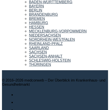
BADEN-WÜRTTEMBERG
BAYERN
BERLIN
BRANDENBURG
BREMEN
HAMBURG
HESSEN
MECKLENBURG-VORPOMMERN
NIEDERSACHSEN
NORDRHEIN-WESTFALEN
RHEINLAND-PFALZ
SAARLAND
SACHSEN
SACHSEN-ANHALT
SCHLESWIG-HOLSTEIN
THÜRINGEN
© 2016–2026 medconweb – Der Überblick im Krankenhaus- und
Gesundheitmarkt