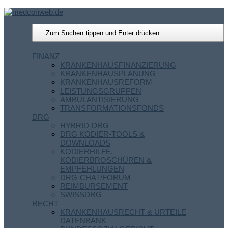
FINANZ
KRANKENHAUSFINANZIERUNG
KRANKENHAUSPLANUNG
KRANKENHAUSREFORM
LEISTUNGSGRUPPEN
AMBULANTISIERUNG
TRANSFORMATIONSFONDS
DRG
HYBRID-DRG
DRG KODIER-TOOLS &
DOWNLOADS
KODIERHILFE,
KODIERBROSCHÜREN &
EMPFEHLUNGEN
DRG-CHAT/FORUM
REIMBURSEMENT
SWISSDRG
RECHT
KRANKENHAUSRECHT & URTEILE
DATENBANK