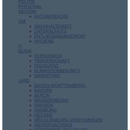
POLITIK
PERSONAL
MEDIZIN
FACHBEREICHE
QM
NACHHALTIGKEIT
DATENSCHUTZ
ENTLASSMANAGEMENT
HYGIENE
IT
KLINIK
PERSONALIA
TRÄGERSCHAFT
INSOLVENZ
KLINIKSTERBEN.INFO
MARKETING
LAND
BADEN-WÜRTTEMBERG
BAYERN
BERLIN
BRANDENBURG
BREMEN
HAMBURG
HESSEN
MECKLENBURG-VORPOMMERN
NIEDERSACHSEN
NORDRHEIN-WESTFALEN