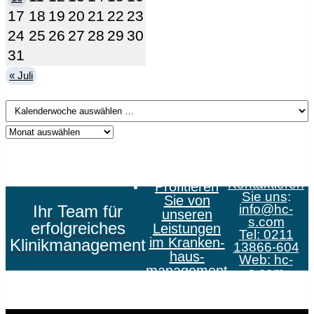
17
18
19
20
21
22
23
24
25
26
27
28
29
30
31
« Juli
Kontaktieren
Profitieren
Sie uns
:
Sie von
Ihr Team für
info@hc-
unseren
s.com
erfolgreiches
Leistungen
Tel: 0211
im Kranken­
Klinikmanagement
13866-604
haus­
Web:
hc-
management
s.com