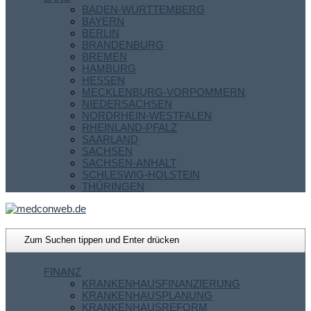
BADEN-WÜRTTEMBERG
BAYERN
BERLIN
BRANDENBURG
BREMEN
HAMBURG
HESSEN
MECKLENBURG-VORPOMMERN
NIEDERSACHSEN
NORDRHEIN-WESTFALEN
RHEINLAND-PFALZ
SAARLAND
SACHSEN
SACHSEN-ANHALT
SCHLESWIG-HOLSTEIN
THÜRINGEN
FINANZ
KRANKENHAUSFINANZIERUNG
KRANKENHAUSPLANUNG
KRANKENHAUSREFORM