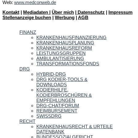
Web:
www.medconweb.de
Kontakt
|
Mediadaten
|
Über mich
|
Datenschutz
|
Impressum
Stellenanzeige buchen
|
Werbung
|
AGB
FINANZ
KRANKENHAUSFINANZIERUNG
KRANKENHAUSPLANUNG
KRANKENHAUSREFORM
LEISTUNGSGRUPPEN
AMBULANTISIERUNG
TRANSFORMATIONSFONDS
DRG
HYBRID-DRG
DRG KODIER-TOOLS &
DOWNLOADS
KODIERHILFE,
KODIERBROSCHÜREN &
EMPFEHLUNGEN
DRG-CHAT/FORUM
REIMBURSEMENT
SWISSDRG
RECHT
KRANKENHAUSRECHT & URTEILE
DATENBANK
BUNDESSOZIALGERICHT