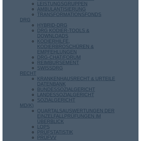
LEISTUNGSGRUPPEN
AMBULANTISIERUNG
TRANSFORMATIONSFONDS
DRG
HYBRID-DRG
DRG KODIER-TOOLS &
DOWNLOADS
KODIERHILFE,
KODIERBROSCHÜREN &
EMPFEHLUNGEN
DRG-CHAT/FORUM
REIMBURSEMENT
SWISSDRG
RECHT
KRANKENHAUSRECHT & URTEILE
DATENBANK
BUNDESSOZIALGERICHT
LANDESSOZIALGERICHT
SOZIALGERICHT
MD(K)
QUARTALSAUSWERTUNGEN DER
EINZELFALLPRÜFUNGEN IM
ÜBERBLICK
LOPS
PRÜFSTATISTIK
PRÜFVV