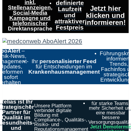
inkl.
definierte
Stellenanzeigen,
Jetzt hier
Laufzeit
Social-Media
klicken und
und
Kampagne und
attraktiver
informieren!
telefonischer
Festpreis
Direktansprache
boAlert
–
Führungskrä
linik-News,
informiert:
nagement-
Ihr
personalisierter Feed
Trends,
Updates,
für Entscheidungen im
Fachinfos 
Reformen
Krankenhausmanagement
strategisc
sofort
Entwicklun
erhalten
Relias ist Ihr
für starke Teams,
Unsere Plattform
strategischer
mehr Sicherheit un
verbindet digitale
Partner für
eine messbar
Bildung mit
Qualität im
bessere
Compliance-, Qualitäts-,
Versorgungsqualität
Gesundheits-
Risiko- und
Jetzt Demotermi
und
Reputationsmanagement