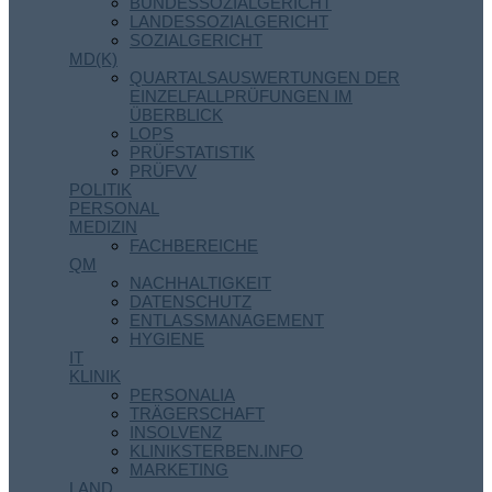
BUNDESSOZIALGERICHT
LANDESSOZIALGERICHT
SOZIALGERICHT
MD(K)
QUARTALSAUSWERTUNGEN DER
EINZELFALLPRÜFUNGEN IM
ÜBERBLICK
LOPS
PRÜFSTATISTIK
PRÜFVV
POLITIK
PERSONAL
MEDIZIN
FACHBEREICHE
QM
NACHHALTIGKEIT
DATENSCHUTZ
ENTLASSMANAGEMENT
HYGIENE
IT
KLINIK
PERSONALIA
TRÄGERSCHAFT
INSOLVENZ
KLINIKSTERBEN.INFO
MARKETING
LAND