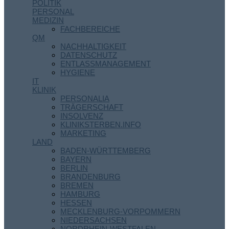
POLITIK
PERSONAL
MEDIZIN
FACHBEREICHE
QM
NACHHALTIGKEIT
DATENSCHUTZ
ENTLASSMANAGEMENT
HYGIENE
IT
KLINIK
PERSONALIA
TRÄGERSCHAFT
INSOLVENZ
KLINIKSTERBEN.INFO
MARKETING
LAND
BADEN-WÜRTTEMBERG
BAYERN
BERLIN
BRANDENBURG
BREMEN
HAMBURG
HESSEN
MECKLENBURG-VORPOMMERN
NIEDERSACHSEN
NORDRHEIN-WESTFALEN