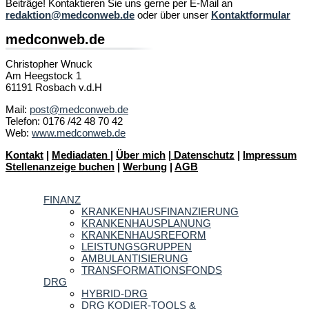
Beiträge! Kontaktieren Sie uns gerne per E-Mail an
redaktion@medconweb.de
oder über unser
Kontaktformular
medconweb.de
Christopher Wnuck
Am Heegstock 1
61191 Rosbach v.d.H
Mail:
post@medconweb.de
Telefon: 0176 /42 48 70 42
Web:
www.medconweb.de
Kontakt
|
Mediadaten
|
Über mich
|
Datenschutz
|
Impressum
Stellenanzeige buchen
|
Werbung
|
AGB
FINANZ
KRANKENHAUSFINANZIERUNG
KRANKENHAUSPLANUNG
KRANKENHAUSREFORM
LEISTUNGSGRUPPEN
AMBULANTISIERUNG
TRANSFORMATIONSFONDS
DRG
HYBRID-DRG
DRG KODIER-TOOLS &