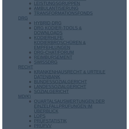
LEISTUNGSGRUPPEN
AMBULANTISIERUNG
TRANSFORMATIONSFONDS
DRG
HYBRID-DRG
DRG KODIER-TOOLS &
DOWNLOADS
KODIERHILFE,
KODIERBROSCHÜREN &
EMPFEHLUNGEN
DRG-CHAT/FORUM
REIMBURSEMENT
SWISSDRG
RECHT
KRANKENHAUSRECHT & URTEILE
DATENBANK
BUNDESSOZIALGERICHT
LANDESSOZIALGERICHT
SOZIALGERICHT
MD(K)
QUARTALSAUSWERTUNGEN DER
EINZELFALLPRÜFUNGEN IM
ÜBERBLICK
LOPS
PRÜFSTATISTIK
PRÜFVV