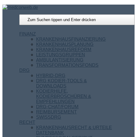
FINANZ
KRANKENHAUSFINANZIERUNG
KRANKENHAUSPLANUNG
KRANKENHAUSREFORM
LEISTUNGSGRUPPEN
AMBULANTISIERUNG
TRANSFORMATIONSFONDS
DRG
HYBRID-DRG
DRG KODIER-TOOLS &
DOWNLOADS
KODIERHILFE,
KODIERBROSCHÜREN &
EMPFEHLUNGEN
DRG-CHAT/FORUM
REIMBURSEMENT
SWISSDRG
RECHT
KRANKENHAUSRECHT & URTEILE
DATENBANK