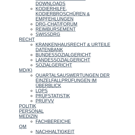
DOWNLOADS
KODIERHILFE,
KODIERBROSCHÜREN &
EMPFEHLUNGEN
DRG-CHAT/FORUM
REIMBURSEMENT
SWISSDRG
RECHT
KRANKENHAUSRECHT & URTEILE
DATENBANK
BUNDESSOZIALGERICHT
LANDESSOZIALGERICHT
SOZIALGERICHT
MD(K)
QUARTALSAUSWERTUNGEN DER
EINZELFALLPRÜFUNGEN IM
ÜBERBLICK
LOPS
PRÜFSTATISTIK
PRÜFVV
POLITIK
PERSONAL
MEDIZIN
FACHBEREICHE
QM
NACHHALTIGKEIT