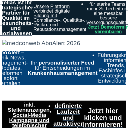
Relias ist Ihr
für starke Teams,
Unsere Plattform
strategischer
mehr Sicherheit un
verbindet digitale
Partner für
eine messbar
Bildung mit
Qualität im
bessere
Compliance-, Qualitäts-,
Versorgungsqualität
Gesundheits-
Risiko- und
Jetzt Demotermi
und
Reputationsmanagement
vereinbaren
Sozialwesen
boAlert
–
Führungskrä
linik-News,
informiert:
nagement-
Ihr
personalisierter Feed
Trends,
Updates,
für Entscheidungen im
Fachinfos 
Reformen
Krankenhausmanagement
strategisc
sofort
Entwicklun
erhalten
inkl.
definierte
Stellenanzeigen,
Jetzt hier
Laufzeit
Social-Media
klicken und
und
Kampagne und
attraktiver
informieren!
telefonischer