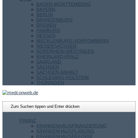
BADEN-WÜRTTEMBERG
BAYERN
BERLIN
BRANDENBURG
BREMEN
HAMBURG
HESSEN
MECKLENBURG-VORPOMMERN
NIEDERSACHSEN
NORDRHEIN-WESTFALEN
RHEINLAND-PFALZ
SAARLAND
SACHSEN
SACHSEN-ANHALT
SCHLESWIG-HOLSTEIN
THÜRINGEN
FINANZ
KRANKENHAUSFINANZIERUNG
KRANKENHAUSPLANUNG
KRANKENHAUSREFORM