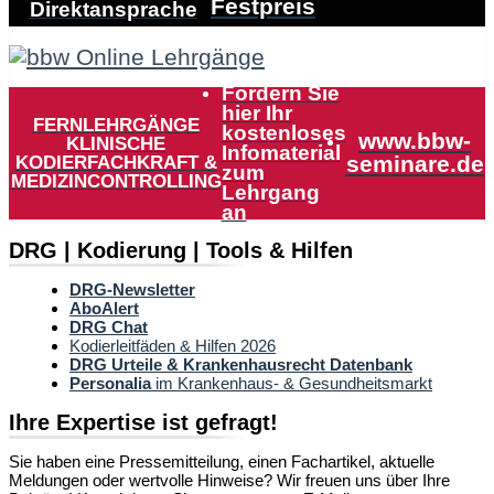
Festpreis
Direktansprache
Fordern Sie
hier Ihr
FERNLEHRGÄNGE
kostenloses
www.bbw-
KLINISCHE
Infomaterial
KODIERFACHKRAFT &
seminare.de
zum
MEDIZINCONTROLLING
Lehrgang
an
DRG | Kodierung | Tools & Hilfen
DRG-Newsletter
AboAlert
DRG Chat
Kodierleitfäden & Hilfen 2026
DRG Urteile & Krankenhausrecht Datenbank
Personalia
im Krankenhaus- & Gesundheitsmarkt
Ihre Expertise ist gefragt!
Sie haben eine Pressemitteilung, einen Fachartikel, aktuelle
Meldungen oder wertvolle Hinweise? Wir freuen uns über Ihre