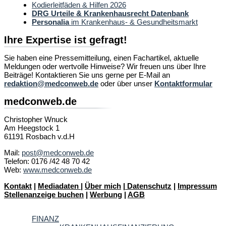
Kodierleitfäden & Hilfen 2026
DRG Urteile & Krankenhausrecht Datenbank
Personalia
im Krankenhaus- & Gesundheitsmarkt
Ihre Expertise ist gefragt!
Sie haben eine Pressemitteilung, einen Fachartikel, aktuelle
Meldungen oder wertvolle Hinweise? Wir freuen uns über Ihre
Beiträge! Kontaktieren Sie uns gerne per E-Mail an
redaktion@medconweb.de
oder über unser
Kontaktformular
medconweb.de
Christopher Wnuck
Am Heegstock 1
61191 Rosbach v.d.H
Mail:
post@medconweb.de
Telefon: 0176 /42 48 70 42
Web:
www.medconweb.de
Kontakt
|
Mediadaten
|
Über mich
|
Datenschutz
|
Impressum
Stellenanzeige buchen
|
Werbung
|
AGB
FINANZ