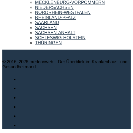
MECKLENBURG-VORPOMMERN
NIEDERSACHSEN
NORDRHEIN-WESTFALEN
RHEINLAND-PFALZ
SAARLAND
SACHSEN
SACHSEN-ANHALT
SCHLESWIG-HOLSTEIN
THÜRINGEN
© 2016–2026 medconweb – Der Überblick im Krankenhaus- und
Gesundheitmarkt