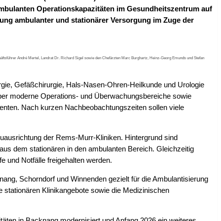
ambulanten Operationskapazitäten im Gesundheitszentrum auf
nung ambulanter und stationärer Versorgung im Zuge der
ftsführer André Mertel, Landrat Dr. Richard Sigel sowie den Chefärzten Marc Burghartz, Heinz-Georg Emunds und Stefan
rgie, Gefäßchirurgie, Hals-Nasen-Ohren-Heilkunde und Urologie
 über moderne Operations- und Überwachungsbereiche sowie
tienten. Nach kurzen Nachbeobachtungszeiten sollen viele
euausrichtung der Rems-Murr-Kliniken. Hintergrund sind
 aus dem stationären in den ambulanten Bereich. Gleichzeitig
e und Notfälle freigehalten werden.
ang, Schorndorf und Winnenden gezielt für die Ambulantisierung
e stationären Klinikangebote sowie die Medizinischen
täten in Backnang modernisiert und Anfang 2026 ein weiteres