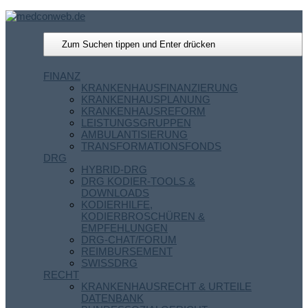
FINANZ
KRANKENHAUSFINANZIERUNG
KRANKENHAUSPLANUNG
KRANKENHAUSREFORM
LEISTUNGSGRUPPEN
AMBULANTISIERUNG
TRANSFORMATIONSFONDS
DRG
HYBRID-DRG
DRG KODIER-TOOLS &
DOWNLOADS
KODIERHILFE,
KODIERBROSCHÜREN &
EMPFEHLUNGEN
DRG-CHAT/FORUM
REIMBURSEMENT
SWISSDRG
RECHT
KRANKENHAUSRECHT & URTEILE
DATENBANK