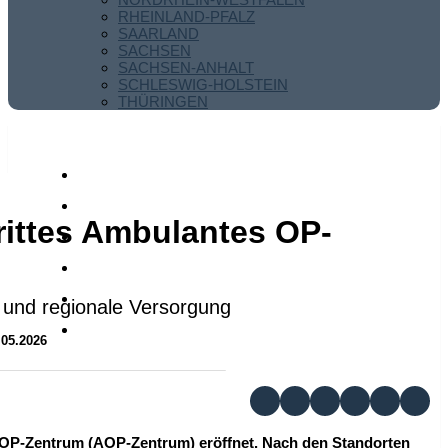
RHEINLAND-PFALZ
SAARLAND
SACHSEN
SACHSEN-ANHALT
SCHLESWIG-HOLSTEIN
THÜRINGEN
rittes Ambulantes OP-
 und regionale Versorgung
.05.2026
 OP-Zentrum (AOP-Zentrum) eröffnet. Nach den Standorten