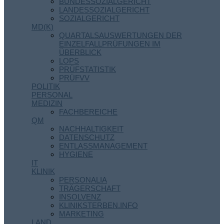
BUNDESSOZIALGERICHT
LANDESSOZIALGERICHT
SOZIALGERICHT
MD(K)
QUARTALSAUSWERTUNGEN DER
EINZELFALLPRÜFUNGEN IM
ÜBERBLICK
LOPS
PRÜFSTATISTIK
PRÜFVV
POLITIK
PERSONAL
MEDIZIN
FACHBEREICHE
QM
NACHHALTIGKEIT
DATENSCHUTZ
ENTLASSMANAGEMENT
HYGIENE
IT
KLINIK
PERSONALIA
TRÄGERSCHAFT
INSOLVENZ
KLINIKSTERBEN.INFO
MARKETING
LAND