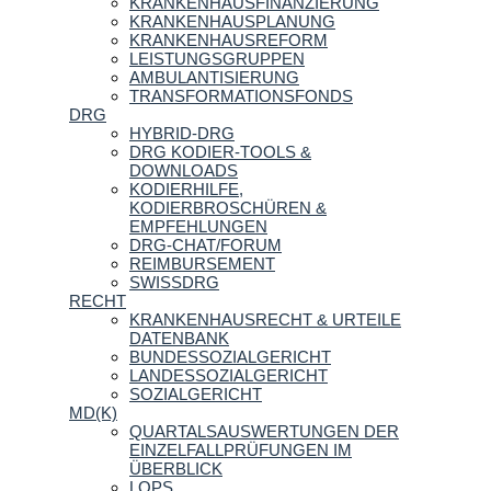
KRANKENHAUSFINANZIERUNG
KRANKENHAUSPLANUNG
KRANKENHAUSREFORM
LEISTUNGSGRUPPEN
AMBULANTISIERUNG
TRANSFORMATIONSFONDS
DRG
HYBRID-DRG
DRG KODIER-TOOLS &
DOWNLOADS
KODIERHILFE,
KODIERBROSCHÜREN &
EMPFEHLUNGEN
DRG-CHAT/FORUM
REIMBURSEMENT
SWISSDRG
RECHT
KRANKENHAUSRECHT & URTEILE
DATENBANK
BUNDESSOZIALGERICHT
LANDESSOZIALGERICHT
SOZIALGERICHT
MD(K)
QUARTALSAUSWERTUNGEN DER
EINZELFALLPRÜFUNGEN IM
ÜBERBLICK
LOPS