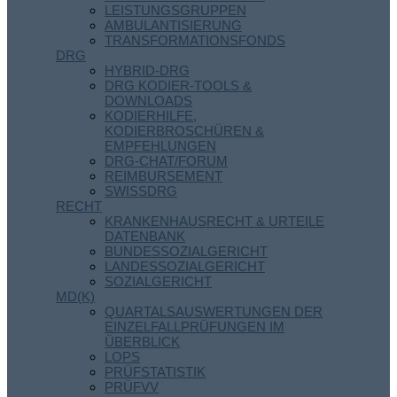
LEISTUNGSGRUPPEN
AMBULANTISIERUNG
TRANSFORMATIONSFONDS
DRG
HYBRID-DRG
DRG KODIER-TOOLS &
DOWNLOADS
KODIERHILFE,
KODIERBROSCHÜREN &
EMPFEHLUNGEN
DRG-CHAT/FORUM
REIMBURSEMENT
SWISSDRG
RECHT
KRANKENHAUSRECHT & URTEILE
DATENBANK
BUNDESSOZIALGERICHT
LANDESSOZIALGERICHT
SOZIALGERICHT
MD(K)
QUARTALSAUSWERTUNGEN DER
EINZELFALLPRÜFUNGEN IM
ÜBERBLICK
LOPS
PRÜFSTATISTIK
PRÜFVV