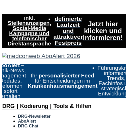
inkl.
definierte
Stellenanzeigen,
Jetzt hier
Laufzeit
Social-Media
klicken und
und
Kampagne und
attraktiver
informieren!
telefonischer
Festpreis
Direktansprache
boAlert
–
Führungskrä
linik-News,
informiert:
nagement-
Ihr
personalisierter Feed
Trends,
Updates,
für Entscheidungen im
Fachinfos 
Reformen
Krankenhausmanagement
strategisc
sofort
Entwicklun
erhalten
DRG | Kodierung | Tools & Hilfen
DRG-Newsletter
AboAlert
DRG Chat