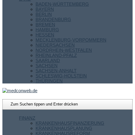
BADEN-WÜRTTEMBERG
BAYERN
BERLIN
BRANDENBURG
BREMEN
HAMBURG
HESSEN
MECKLENBURG-VORPOMMERN
NIEDERSACHSEN
NORDRHEIN-WESTFALEN
RHEINLAND-PFALZ
SAARLAND
SACHSEN
SACHSEN-ANHALT
SCHLESWIG-HOLSTEIN
THÜRINGEN
FINANZ
KRANKENHAUSFINANZIERUNG
KRANKENHAUSPLANUNG
KRANKENHAUSREFORM