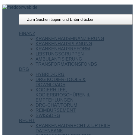
FINANZ
KRANKENHAUSFINANZIERUNG
KRANKENHAUSPLANUNG
KRANKENHAUSREFORM
LEISTUNGSGRUPPEN
AMBULANTISIERUNG
TRANSFORMATIONSFONDS
DRG
HYBRID-DRG
DRG KODIER-TOOLS &
DOWNLOADS
KODIERHILFE,
KODIERBROSCHÜREN &
EMPFEHLUNGEN
DRG-CHAT/FORUM
REIMBURSEMENT
SWISSDRG
RECHT
KRANKENHAUSRECHT & URTEILE
DATENBANK