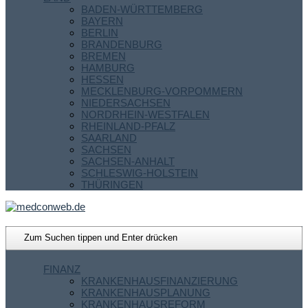
BADEN-WÜRTTEMBERG
BAYERN
BERLIN
BRANDENBURG
BREMEN
HAMBURG
HESSEN
MECKLENBURG-VORPOMMERN
NIEDERSACHSEN
NORDRHEIN-WESTFALEN
RHEINLAND-PFALZ
SAARLAND
SACHSEN
SACHSEN-ANHALT
SCHLESWIG-HOLSTEIN
THÜRINGEN
FINANZ
KRANKENHAUSFINANZIERUNG
KRANKENHAUSPLANUNG
KRANKENHAUSREFORM