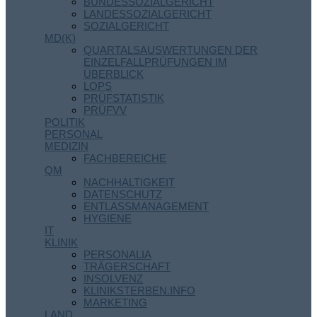
BUNDESSOZIALGERICHT
LANDESSOZIALGERICHT
SOZIALGERICHT
MD(K)
QUARTALSAUSWERTUNGEN DER
EINZELFALLPRÜFUNGEN IM
ÜBERBLICK
LOPS
PRÜFSTATISTIK
PRÜFVV
POLITIK
PERSONAL
MEDIZIN
FACHBEREICHE
QM
NACHHALTIGKEIT
DATENSCHUTZ
ENTLASSMANAGEMENT
HYGIENE
IT
KLINIK
PERSONALIA
TRÄGERSCHAFT
INSOLVENZ
KLINIKSTERBEN.INFO
MARKETING
LAND