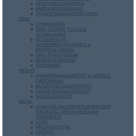
LEISTUNGSGRUPPEN
AMBULANTISIERUNG
TRANSFORMATIONSFONDS
DRG
HYBRID-DRG
DRG KODIER-TOOLS &
DOWNLOADS
KODIERHILFE,
KODIERBROSCHÜREN &
EMPFEHLUNGEN
DRG-CHAT/FORUM
REIMBURSEMENT
SWISSDRG
RECHT
KRANKENHAUSRECHT & URTEILE
DATENBANK
BUNDESSOZIALGERICHT
LANDESSOZIALGERICHT
SOZIALGERICHT
MD(K)
QUARTALSAUSWERTUNGEN DER
EINZELFALLPRÜFUNGEN IM
ÜBERBLICK
LOPS
PRÜFSTATISTIK
PRÜFVV