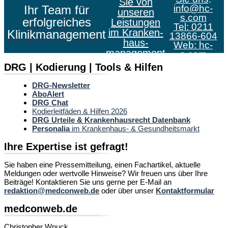
Sie von
Ihr Team für
info@hc-
unseren
s.com
erfolgreiches
Leistungen
Tel: 0211
im Kranken­
Klinikmanagement
13866-604
haus­
Web:
hc-
management
s.com
DRG | Kodierung | Tools & Hilfen
DRG-Newsletter
AboAlert
DRG Chat
Kodierleitfäden & Hilfen 2026
DRG Urteile & Krankenhausrecht Datenbank
Personalia
im Krankenhaus- & Gesundheitsmarkt
Ihre Expertise ist gefragt!
Sie haben eine Pressemitteilung, einen Fachartikel, aktuelle
Meldungen oder wertvolle Hinweise? Wir freuen uns über Ihre
Beiträge! Kontaktieren Sie uns gerne per E-Mail an
redaktion@medconweb.de
oder über unser
Kontaktformular
medconweb.de
Christopher Wnuck