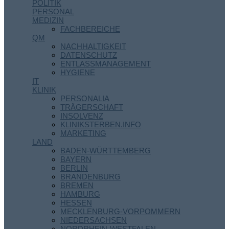
POLITIK
PERSONAL
MEDIZIN
FACHBEREICHE
QM
NACHHALTIGKEIT
DATENSCHUTZ
ENTLASSMANAGEMENT
HYGIENE
IT
KLINIK
PERSONALIA
TRÄGERSCHAFT
INSOLVENZ
KLINIKSTERBEN.INFO
MARKETING
LAND
BADEN-WÜRTTEMBERG
BAYERN
BERLIN
BRANDENBURG
BREMEN
HAMBURG
HESSEN
MECKLENBURG-VORPOMMERN
NIEDERSACHSEN
NORDRHEIN-WESTFALEN