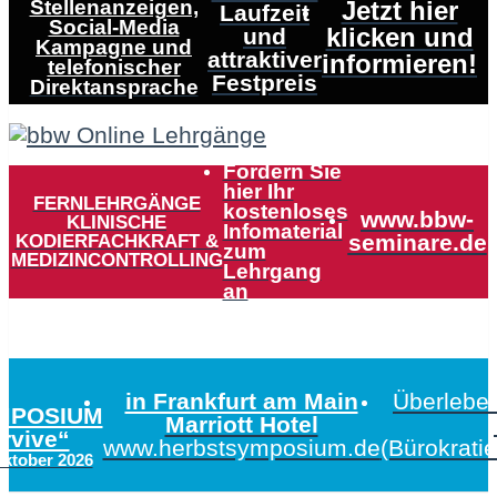
Stellenanzeigen,
Jetzt hier
Laufzeit
Social-Media
klicken und
und
Kampagne und
attraktiver
informieren!
telefonischer
Festpreis
Direktansprache
Fordern Sie
hier Ihr
FERNLEHRGÄNGE
kostenloses
www.bbw-
KLINISCHE
Infomaterial
KODIERFACHKRAFT &
seminare.de
zum
MEDIZINCONTROLLING
Lehrgang
an
in Frankfurt am Main
Überleben
MPOSIUM
Marriott Hotel
urvive“
www.herbstsymposium.de
(Bürokrati
Oktober 2026