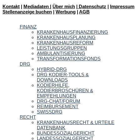
Kontakt
|
Mediadaten
|
Über mich
|
Datenschutz
|
Impressum
Stellenanzeige buchen
|
Werbung
|
AGB
FINANZ
KRANKENHAUSFINANZIERUNG
KRANKENHAUSPLANUNG
KRANKENHAUSREFORM
LEISTUNGSGRUPPEN
AMBULANTISIERUNG
TRANSFORMATIONSFONDS
DRG
HYBRID-DRG
DRG KODIER-TOOLS &
DOWNLOADS
KODIERHILFE,
KODIERBROSCHÜREN &
EMPFEHLUNGEN
DRG-CHAT/FORUM
REIMBURSEMENT
SWISSDRG
RECHT
KRANKENHAUSRECHT & URTEILE
DATENBANK
BUNDESSOZIALGERICHT
LANDESSOZIALGERICHT