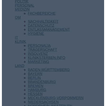
POLITIK
PERSONAL
MEDIZIN
FACHBEREICHE
QM
NACHHALTIGKEIT
DATENSCHUTZ
ENTLASSMANAGEMENT
HYGIENE
IT
KLINIK
PERSONALIA
TRÄGERSCHAFT
INSOLVENZ
KLINIKSTERBEN.INFO
MARKETING
LAND
BADEN-WÜRTTEMBERG
BAYERN
BERLIN
BRANDENBURG
BREMEN
HAMBURG
HESSEN
MECKLENBURG-VORPOMMERN
NIEDERSACHSEN
NORDRHEIN-WESTFALEN