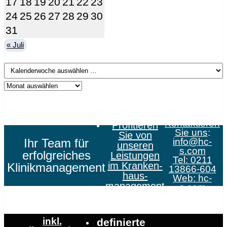
17
18
19
20
21
22
23
24
25
26
27
28
29
30
31
« Juli
Kontaktieren
Profitieren
Sie uns
:
Sie von
Ihr Team für
info@hc-
unseren
s.com
erfolgreiches
Leistungen
Tel: 0211
im Kranken­
Klinikmanagement
13866-604
haus­
Web:
hc-
management
s.com
inkl.
definierte