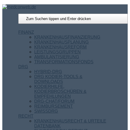
FINANZ
KRANKENHAUSFINANZIERUNG
KRANKENHAUSPLANUNG
KRANKENHAUSREFORM
LEISTUNGSGRUPPEN
AMBULANTISIERUNG
TRANSFORMATIONSFONDS
DRG
HYBRID-DRG
DRG KODIER-TOOLS &
DOWNLOADS
KODIERHILFE,
KODIERBROSCHÜREN &
EMPFEHLUNGEN
DRG-CHAT/FORUM
REIMBURSEMENT
SWISSDRG
RECHT
KRANKENHAUSRECHT & URTEILE
DATENBANK