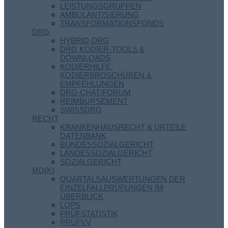
LEISTUNGSGRUPPEN
AMBULANTISIERUNG
TRANSFORMATIONSFONDS
DRG
HYBRID-DRG
DRG KODIER-TOOLS &
DOWNLOADS
KODIERHILFE,
KODIERBROSCHÜREN &
EMPFEHLUNGEN
DRG-CHAT/FORUM
REIMBURSEMENT
SWISSDRG
RECHT
KRANKENHAUSRECHT & URTEILE
DATENBANK
BUNDESSOZIALGERICHT
LANDESSOZIALGERICHT
SOZIALGERICHT
MD(K)
QUARTALSAUSWERTUNGEN DER
EINZELFALLPRÜFUNGEN IM
ÜBERBLICK
LOPS
PRÜFSTATISTIK
PRÜFVV