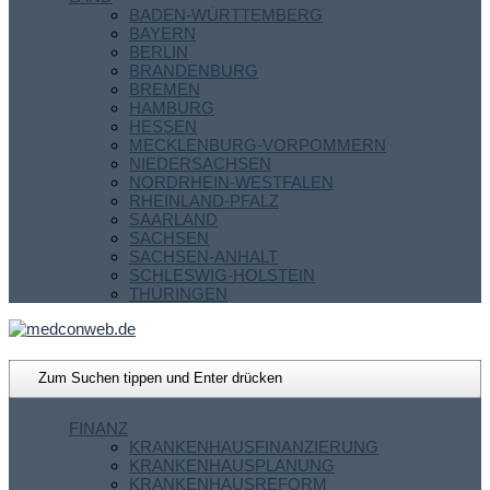
BADEN-WÜRTTEMBERG
BAYERN
BERLIN
BRANDENBURG
BREMEN
HAMBURG
HESSEN
MECKLENBURG-VORPOMMERN
NIEDERSACHSEN
NORDRHEIN-WESTFALEN
RHEINLAND-PFALZ
SAARLAND
SACHSEN
SACHSEN-ANHALT
SCHLESWIG-HOLSTEIN
THÜRINGEN
FINANZ
KRANKENHAUSFINANZIERUNG
KRANKENHAUSPLANUNG
KRANKENHAUSREFORM