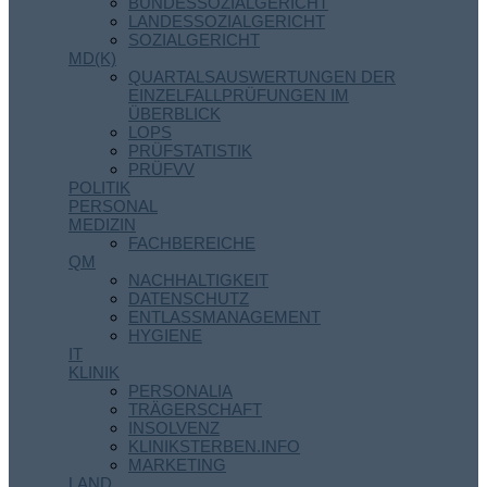
BUNDESSOZIALGERICHT
LANDESSOZIALGERICHT
SOZIALGERICHT
MD(K)
QUARTALSAUSWERTUNGEN DER
EINZELFALLPRÜFUNGEN IM
ÜBERBLICK
LOPS
PRÜFSTATISTIK
PRÜFVV
POLITIK
PERSONAL
MEDIZIN
FACHBEREICHE
QM
NACHHALTIGKEIT
DATENSCHUTZ
ENTLASSMANAGEMENT
HYGIENE
IT
KLINIK
PERSONALIA
TRÄGERSCHAFT
INSOLVENZ
KLINIKSTERBEN.INFO
MARKETING
LAND