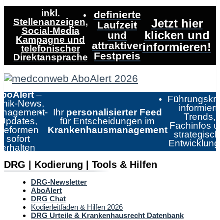
inkl.
definierte
Stellenanzeigen,
Jetzt hier
Laufzeit
Social-Media
klicken und
und
Kampagne und
attraktiver
informieren!
telefonischer
Festpreis
Direktansprache
boAlert
–
Führungskrä
linik-News,
informiert:
nagement-
Ihr
personalisierter Feed
Trends,
Updates,
für Entscheidungen im
Fachinfos 
Reformen
Krankenhausmanagement
strategisc
sofort
Entwicklun
erhalten
DRG | Kodierung | Tools & Hilfen
DRG-Newsletter
AboAlert
DRG Chat
Kodierleitfäden & Hilfen 2026
DRG Urteile & Krankenhausrecht Datenbank