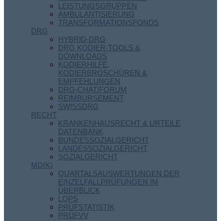
LEISTUNGSGRUPPEN
AMBULANTISIERUNG
TRANSFORMATIONSFONDS
DRG
HYBRID-DRG
DRG KODIER-TOOLS &
DOWNLOADS
KODIERHILFE,
KODIERBROSCHÜREN &
EMPFEHLUNGEN
DRG-CHAT/FORUM
REIMBURSEMENT
SWISSDRG
RECHT
KRANKENHAUSRECHT & URTEILE
DATENBANK
BUNDESSOZIALGERICHT
LANDESSOZIALGERICHT
SOZIALGERICHT
MD(K)
QUARTALSAUSWERTUNGEN DER
EINZELFALLPRÜFUNGEN IM
ÜBERBLICK
LOPS
PRÜFSTATISTIK
PRÜFVV