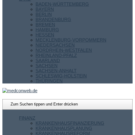
BADEN-WÜRTTEMBERG
BAYERN
BERLIN
BRANDENBURG
BREMEN
HAMBURG
HESSEN
MECKLENBURG-VORPOMMERN
NIEDERSACHSEN
NORDRHEIN-WESTFALEN
RHEINLAND-PFALZ
SAARLAND
SACHSEN
SACHSEN-ANHALT
SCHLESWIG-HOLSTEIN
THÜRINGEN
FINANZ
KRANKENHAUSFINANZIERUNG
KRANKENHAUSPLANUNG
KRANKENHAUSREFORM