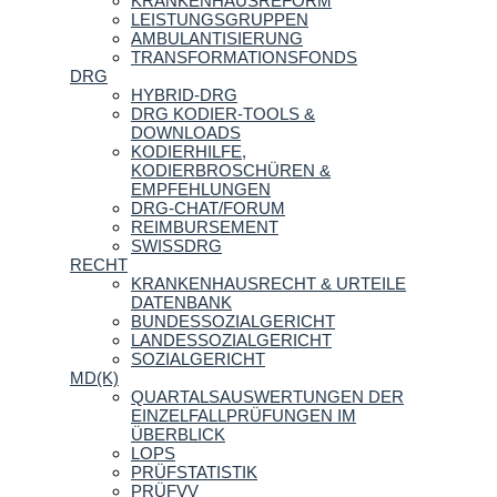
KRANKENHAUSREFORM
LEISTUNGSGRUPPEN
AMBULANTISIERUNG
TRANSFORMATIONSFONDS
DRG
HYBRID-DRG
DRG KODIER-TOOLS &
DOWNLOADS
KODIERHILFE,
KODIERBROSCHÜREN &
EMPFEHLUNGEN
DRG-CHAT/FORUM
REIMBURSEMENT
SWISSDRG
RECHT
KRANKENHAUSRECHT & URTEILE
DATENBANK
BUNDESSOZIALGERICHT
LANDESSOZIALGERICHT
SOZIALGERICHT
MD(K)
QUARTALSAUSWERTUNGEN DER
EINZELFALLPRÜFUNGEN IM
ÜBERBLICK
LOPS
PRÜFSTATISTIK
PRÜFVV