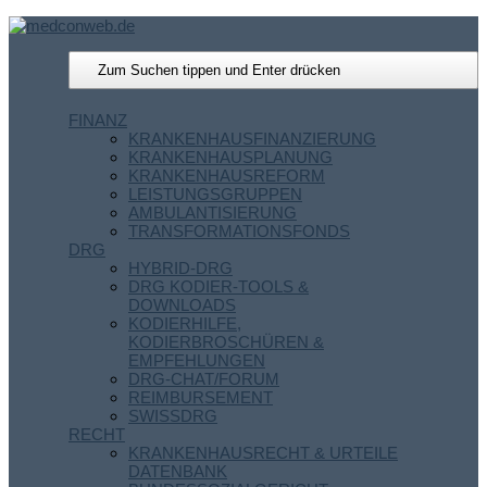
FINANZ
KRANKENHAUSFINANZIERUNG
KRANKENHAUSPLANUNG
KRANKENHAUSREFORM
LEISTUNGSGRUPPEN
AMBULANTISIERUNG
TRANSFORMATIONSFONDS
DRG
HYBRID-DRG
DRG KODIER-TOOLS &
DOWNLOADS
KODIERHILFE,
KODIERBROSCHÜREN &
EMPFEHLUNGEN
DRG-CHAT/FORUM
REIMBURSEMENT
SWISSDRG
RECHT
KRANKENHAUSRECHT & URTEILE
DATENBANK