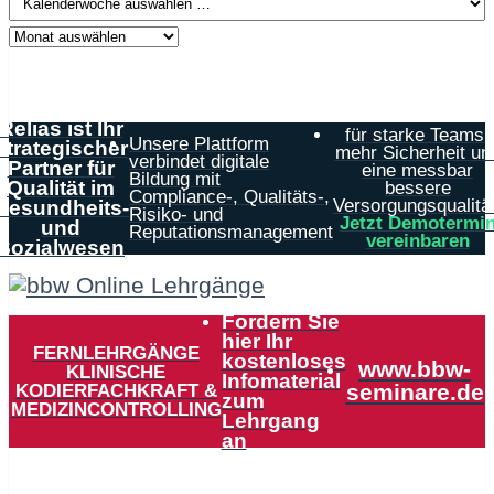
Relias ist Ihr
für starke Teams,
Unsere Plattform
strategischer
mehr Sicherheit un
verbindet digitale
Partner für
eine messbar
Bildung mit
Qualität im
bessere
Compliance-, Qualitäts-,
Versorgungsqualität
Gesundheits-
Risiko- und
Jetzt Demotermi
und
Reputationsmanagement
vereinbaren
Sozialwesen
Fordern Sie
hier Ihr
FERNLEHRGÄNGE
kostenloses
www.bbw-
KLINISCHE
Infomaterial
KODIERFACHKRAFT &
seminare.de
zum
MEDIZINCONTROLLING
Lehrgang
an