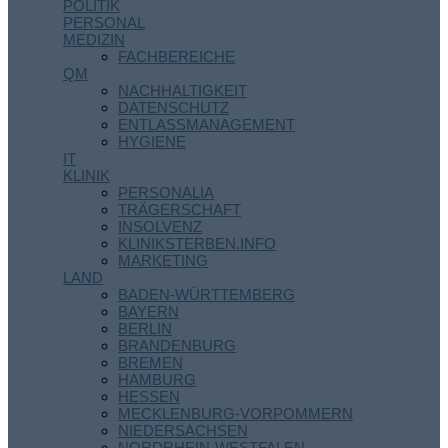
POLITIK
PERSONAL
MEDIZIN
FACHBEREICHE
QM
NACHHALTIGKEIT
DATENSCHUTZ
ENTLASSMANAGEMENT
HYGIENE
IT
KLINIK
PERSONALIA
TRÄGERSCHAFT
INSOLVENZ
KLINIKSTERBEN.INFO
MARKETING
LAND
BADEN-WÜRTTEMBERG
BAYERN
BERLIN
BRANDENBURG
BREMEN
HAMBURG
HESSEN
MECKLENBURG-VORPOMMERN
NIEDERSACHSEN
NORDRHEIN-WESTFALEN