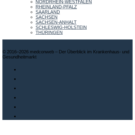
NORDRHEIN-WESTFALEN
RHEINLAND-PFALZ
SAARLAND
SACHSEN
SACHSEN-ANHALT
SCHLESWIG-HOLSTEIN
THÜRINGEN
© 2016–2026 medconweb – Der Überblick im Krankenhaus- und
Gesundheitmarkt