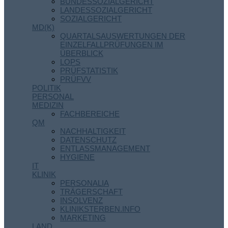
BUNDESSOZIALGERICHT
LANDESSOZIALGERICHT
SOZIALGERICHT
MD(K)
QUARTALSAUSWERTUNGEN DER
EINZELFALLPRÜFUNGEN IM
ÜBERBLICK
LOPS
PRÜFSTATISTIK
PRÜFVV
POLITIK
PERSONAL
MEDIZIN
FACHBEREICHE
QM
NACHHALTIGKEIT
DATENSCHUTZ
ENTLASSMANAGEMENT
HYGIENE
IT
KLINIK
PERSONALIA
TRÄGERSCHAFT
INSOLVENZ
KLINIKSTERBEN.INFO
MARKETING
LAND