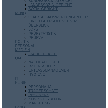
BUNDESSOZIALGERICHT
LANDESSOZIALGERICHT
SOZIALGERICHT
MD(K)
QUARTALSAUSWERTUNGEN DER
EINZELFALLPRÜFUNGEN IM
ÜBERBLICK
LOPS
PRÜFSTATISTIK
PRÜFVV
POLITIK
PERSONAL
MEDIZIN
FACHBEREICHE
QM
NACHHALTIGKEIT
DATENSCHUTZ
ENTLASSMANAGEMENT
HYGIENE
IT
KLINIK
PERSONALIA
TRÄGERSCHAFT
INSOLVENZ
KLINIKSTERBEN.INFO
MARKETING
LAND