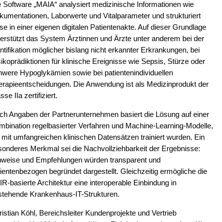
e Software „MAIA“ analysiert medizinische Informationen wie
kumentationen, Laborwerte und Vitalparameter und strukturiert
se in einer eigenen digitalen Patientenakte. Auf dieser Grundlage
terstützt das System Ärztinnen und Ärzte unter anderem bei der
ntifikation möglicher bislang nicht erkannter Erkrankungen, bei
ikoprädiktionen für klinische Ereignisse wie Sepsis, Stürze oder
hwere Hypoglykämien sowie bei patientenindividuellen
erapieentscheidungen. Die Anwendung ist als Medizinprodukt der
sse IIa zertifiziert.
ch Angaben der Partnerunternehmen basiert die Lösung auf einer
mbination regelbasierter Verfahren und Machine-Learning-Modelle,
 mit umfangreichen klinischen Datensätzen trainiert wurden. Ein
sonderes Merkmal sei die Nachvollziehbarkeit der Ergebnisse:
nweise und Empfehlungen würden transparent und
ientenbezogen begründet dargestellt. Gleichzeitig ermögliche die
R-basierte Architektur eine interoperable Einbindung in
stehende Krankenhaus-IT-Strukturen.
istian Köhl, Bereichsleiter Kundenprojekte und Vertrieb