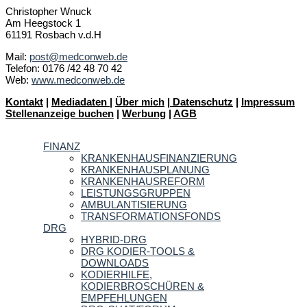
Christopher Wnuck
Am Heegstock 1
61191 Rosbach v.d.H
Mail:
post@medconweb.de
Telefon: 0176 /42 48 70 42
Web:
www.medconweb.de
Kontakt
|
Mediadaten
|
Über mich
|
Datenschutz
|
Impressum
Stellenanzeige buchen
|
Werbung
|
AGB
FINANZ
KRANKENHAUSFINANZIERUNG
KRANKENHAUSPLANUNG
KRANKENHAUSREFORM
LEISTUNGSGRUPPEN
AMBULANTISIERUNG
TRANSFORMATIONSFONDS
DRG
HYBRID-DRG
DRG KODIER-TOOLS &
DOWNLOADS
KODIERHILFE,
KODIERBROSCHÜREN &
EMPFEHLUNGEN