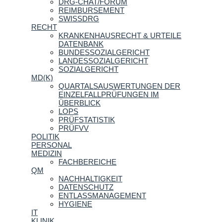
DRG-CHAT/FORUM
REIMBURSEMENT
SWISSDRG
RECHT
KRANKENHAUSRECHT & URTEILE
DATENBANK
BUNDESSOZIALGERICHT
LANDESSOZIALGERICHT
SOZIALGERICHT
MD(K)
QUARTALSAUSWERTUNGEN DER
EINZELFALLPRÜFUNGEN IM
ÜBERBLICK
LOPS
PRÜFSTATISTIK
PRÜFVV
POLITIK
PERSONAL
MEDIZIN
FACHBEREICHE
QM
NACHHALTIGKEIT
DATENSCHUTZ
ENTLASSMANAGEMENT
HYGIENE
IT
KLINIK