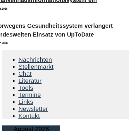
8.2026
orwegens Gesundheitssystem verlängert
andesweiten Einsatz von UpToDate
7.2026
Nachrichten
Stellenmarkt
Chat
Literatur
Tools
Termine
Links
Newsletter
Kontakt
August 2026