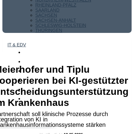
RHEINLAND-PFALZ
SAARLAND
SACHSEN
SACHSEN-ANHALT
SCHLESWIG-HOLSTEIN
THÜRINGEN
IT & EDV
eierhofer und Tiplu
ooperieren bei KI-gestützter
ntscheidungsunterstützung
m Krankenhaus
rtnerschaft soll klinische Prozesse durch
tegration von KI in
ankenhausinformationssysteme stärken