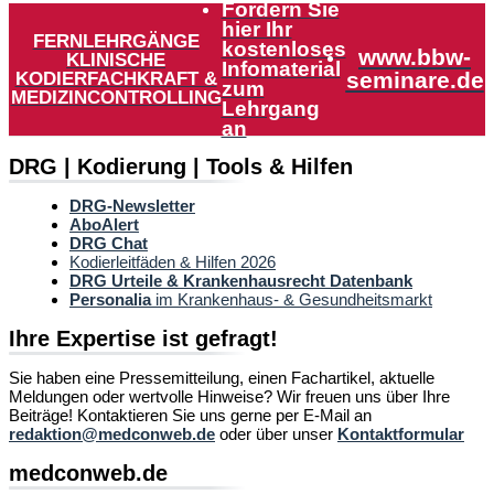
Fordern Sie
hier Ihr
FERNLEHRGÄNGE
kostenloses
www.bbw-
KLINISCHE
Infomaterial
KODIERFACHKRAFT &
seminare.de
zum
MEDIZINCONTROLLING
Lehrgang
an
DRG | Kodierung | Tools & Hilfen
DRG-Newsletter
AboAlert
DRG Chat
Kodierleitfäden & Hilfen 2026
DRG Urteile & Krankenhausrecht Datenbank
Personalia
im Krankenhaus- & Gesundheitsmarkt
Ihre Expertise ist gefragt!
Sie haben eine Pressemitteilung, einen Fachartikel, aktuelle
Meldungen oder wertvolle Hinweise? Wir freuen uns über Ihre
Beiträge! Kontaktieren Sie uns gerne per E-Mail an
redaktion@medconweb.de
oder über unser
Kontaktformular
medconweb.de