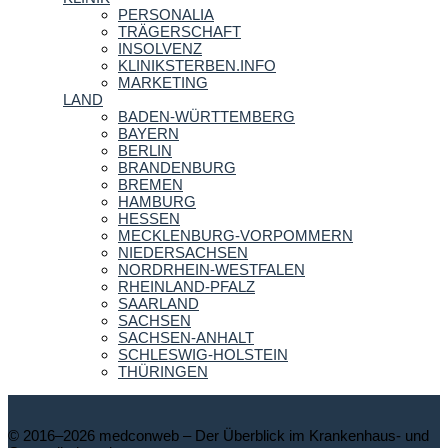
PERSONALIA
TRÄGERSCHAFT
INSOLVENZ
KLINIKSTERBEN.INFO
MARKETING
LAND
BADEN-WÜRTTEMBERG
BAYERN
BERLIN
BRANDENBURG
BREMEN
HAMBURG
HESSEN
MECKLENBURG-VORPOMMERN
NIEDERSACHSEN
NORDRHEIN-WESTFALEN
RHEINLAND-PFALZ
SAARLAND
SACHSEN
SACHSEN-ANHALT
SCHLESWIG-HOLSTEIN
THÜRINGEN
© 2016–2026 medconweb – Der Überblick im Krankenhaus- und