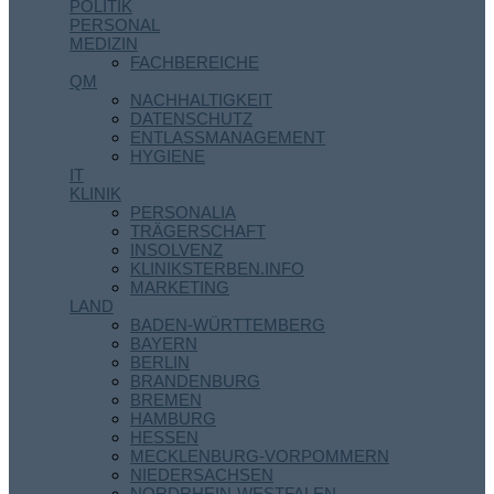
POLITIK
PERSONAL
MEDIZIN
FACHBEREICHE
QM
NACHHALTIGKEIT
DATENSCHUTZ
ENTLASSMANAGEMENT
HYGIENE
IT
KLINIK
PERSONALIA
TRÄGERSCHAFT
INSOLVENZ
KLINIKSTERBEN.INFO
MARKETING
LAND
BADEN-WÜRTTEMBERG
BAYERN
BERLIN
BRANDENBURG
BREMEN
HAMBURG
HESSEN
MECKLENBURG-VORPOMMERN
NIEDERSACHSEN
NORDRHEIN-WESTFALEN