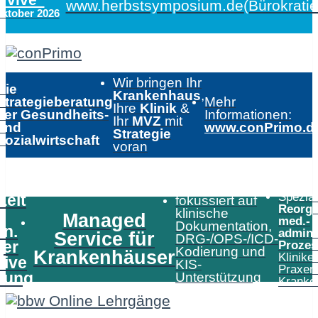
www.herbstsymposium.de
(Bürokrati
Oktober 2026
Wir bringen Ihr
Die
Krankenhaus
,
Strategieberatung
Mehr
Ihre
Klinik
&
der Gesundheits-
Informationen:
Ihr
MVZ
mit
und
www.conPrimo.d
Strategie
Sozialwirtschaft
voran
Speziali
Zeit
fokussiert auf
Reorga
klinische
Managed
med.-
Dokumentation,
in.
admini
Service für
DRG-/OPS-/ICD-
er
Prozes
Kodierung und
Krankenhäuser
Klinike
tive
KIS-
Praxen
tung
Unterstützung
Kranke