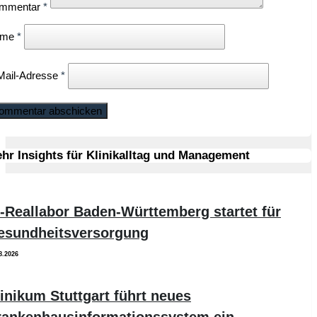
mmentar
*
ame
*
Mail-Adresse
*
hr Insights für Klinikalltag und Management
-Reallabor Baden-Württemberg startet für
esundheitsversorgung
8.2026
inikum Stuttgart führt neues
rankenhausinformationssystem ein