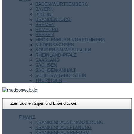
BADEN-WÜRTTEMBERG
BAYERN
BERLIN
BRANDENBURG
BREMEN
HAMBURG
HESSEN
MECKLENBURG-VORPOMMERN
NIEDERSACHSEN
NORDRHEIN-WESTFALEN
RHEINLAND-PFALZ
SAARLAND
SACHSEN
SACHSEN-ANHALT
SCHLESWIG-HOLSTEIN
THÜRINGEN
FINANZ
KRANKENHAUSFINANZIERUNG
KRANKENHAUSPLANUNG
KRANKENHAUSREFORM