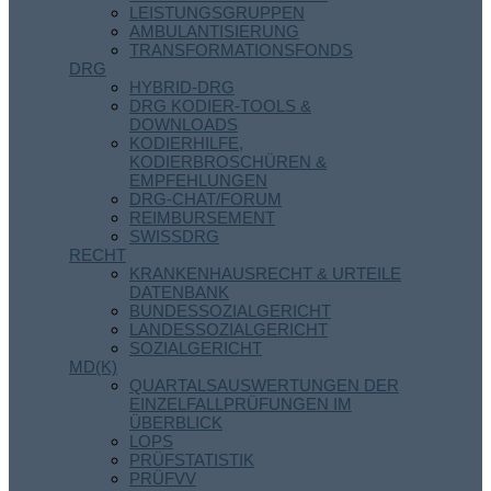
LEISTUNGSGRUPPEN
AMBULANTISIERUNG
TRANSFORMATIONSFONDS
DRG
HYBRID-DRG
DRG KODIER-TOOLS &
DOWNLOADS
KODIERHILFE,
KODIERBROSCHÜREN &
EMPFEHLUNGEN
DRG-CHAT/FORUM
REIMBURSEMENT
SWISSDRG
RECHT
KRANKENHAUSRECHT & URTEILE
DATENBANK
BUNDESSOZIALGERICHT
LANDESSOZIALGERICHT
SOZIALGERICHT
MD(K)
QUARTALSAUSWERTUNGEN DER
EINZELFALLPRÜFUNGEN IM
ÜBERBLICK
LOPS
PRÜFSTATISTIK
PRÜFVV