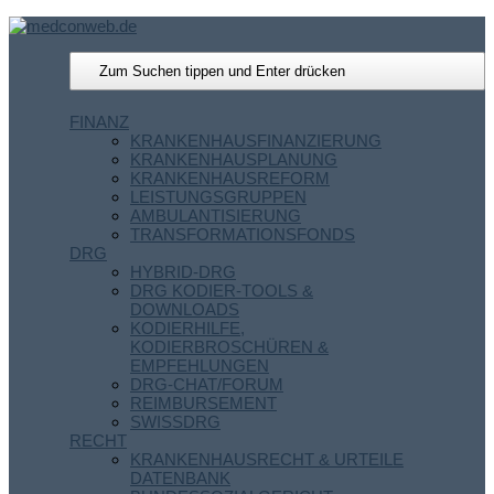
FINANZ
KRANKENHAUSFINANZIERUNG
KRANKENHAUSPLANUNG
KRANKENHAUSREFORM
LEISTUNGSGRUPPEN
AMBULANTISIERUNG
TRANSFORMATIONSFONDS
DRG
HYBRID-DRG
DRG KODIER-TOOLS &
DOWNLOADS
KODIERHILFE,
KODIERBROSCHÜREN &
EMPFEHLUNGEN
DRG-CHAT/FORUM
REIMBURSEMENT
SWISSDRG
RECHT
KRANKENHAUSRECHT & URTEILE
DATENBANK