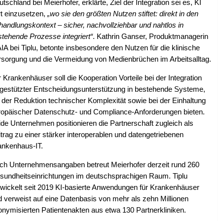
tschland bei Meierhofer, erklärte, Ziel der Integration sei es, KI
rt einzusetzen,
„wo sie den größten Nutzen stiftet: direkt in den
andlungskontext – sicher, nachvollziehbar und nahtlos in
stehende Prozesse integriert“
. Kathrin Ganser, Produktmanagerin
A bei Tiplu, betonte insbesondere den Nutzen für die klinische
rsorgung und die Vermeidung von Medienbrüchen im Arbeitsalltag.
 Krankenhäuser soll die Kooperation Vorteile bei der Integration
-gestützter Entscheidungsunterstützung in bestehende Systeme,
 der Reduktion technischer Komplexität sowie bei der Einhaltung
ropäischer Datenschutz- und Compliance-Anforderungen bieten.
de Unternehmen positionieren die Partnerschaft zugleich als
trag zu einer stärker interoperablen und datengetriebenen
ankenhaus-IT.
ch Unternehmensangaben betreut Meierhofer derzeit rund 260
sundheitseinrichtungen im deutschsprachigen Raum. Tiplu
twickelt seit 2019 KI-basierte Anwendungen für Krankenhäuser
d verweist auf eine Datenbasis von mehr als zehn Millionen
onymisierten Patientenakten aus etwa 130 Partnerkliniken.