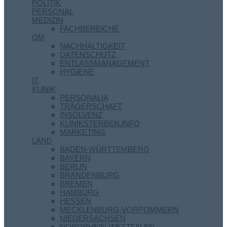
POLITIK
PERSONAL
MEDIZIN
FACHBEREICHE
QM
NACHHALTIGKEIT
DATENSCHUTZ
ENTLASSMANAGEMENT
HYGIENE
IT
KLINIK
PERSONALIA
TRÄGERSCHAFT
INSOLVENZ
KLINIKSTERBEN.INFO
MARKETING
LAND
BADEN-WÜRTTEMBERG
BAYERN
BERLIN
BRANDENBURG
BREMEN
HAMBURG
HESSEN
MECKLENBURG-VORPOMMERN
NIEDERSACHSEN
NORDRHEIN-WESTFALEN