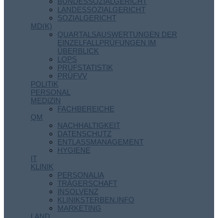
BUNDESSOZIALGERICHT
LANDESSOZIALGERICHT
SOZIALGERICHT
MD(K)
QUARTALSAUSWERTUNGEN DER
EINZELFALLPRÜFUNGEN IM
ÜBERBLICK
LOPS
PRÜFSTATISTIK
PRÜFVV
POLITIK
PERSONAL
MEDIZIN
FACHBEREICHE
QM
NACHHALTIGKEIT
DATENSCHUTZ
ENTLASSMANAGEMENT
HYGIENE
IT
KLINIK
PERSONALIA
TRÄGERSCHAFT
INSOLVENZ
KLINIKSTERBEN.INFO
MARKETING
LAND