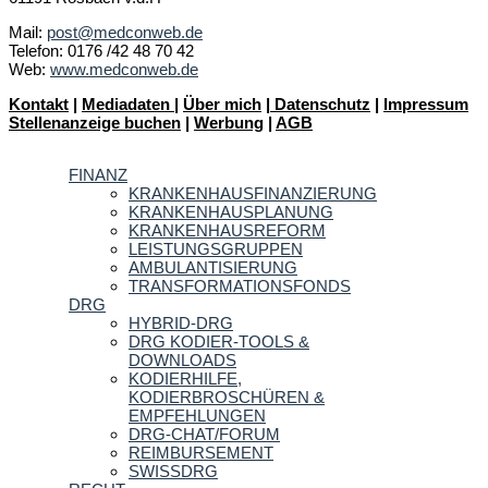
Mail:
post@medconweb.de
Telefon: 0176 /42 48 70 42
Web:
www.medconweb.de
Kontakt
|
Mediadaten
|
Über mich
|
Datenschutz
|
Impressum
Stellenanzeige buchen
|
Werbung
|
AGB
FINANZ
KRANKENHAUSFINANZIERUNG
KRANKENHAUSPLANUNG
KRANKENHAUSREFORM
LEISTUNGSGRUPPEN
AMBULANTISIERUNG
TRANSFORMATIONSFONDS
DRG
HYBRID-DRG
DRG KODIER-TOOLS &
DOWNLOADS
KODIERHILFE,
KODIERBROSCHÜREN &
EMPFEHLUNGEN
DRG-CHAT/FORUM
REIMBURSEMENT
SWISSDRG