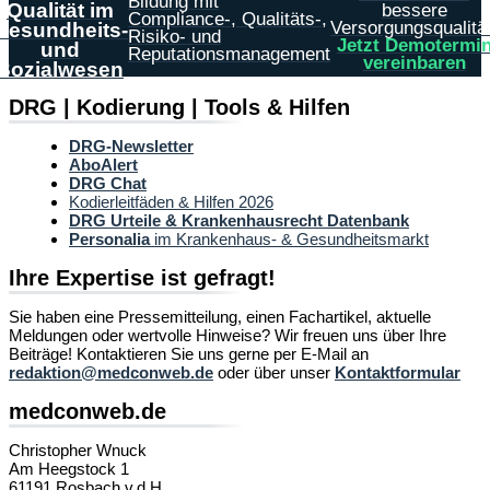
Bildung mit
Qualität im
bessere
Compliance-, Qualitäts-,
Versorgungsqualität
Gesundheits-
Risiko- und
Jetzt Demotermi
und
Reputationsmanagement
vereinbaren
Sozialwesen
DRG | Kodierung | Tools & Hilfen
DRG-Newsletter
AboAlert
DRG Chat
Kodierleitfäden & Hilfen 2026
DRG Urteile & Krankenhausrecht Datenbank
Personalia
im Krankenhaus- & Gesundheitsmarkt
Ihre Expertise ist gefragt!
Sie haben eine Pressemitteilung, einen Fachartikel, aktuelle
Meldungen oder wertvolle Hinweise? Wir freuen uns über Ihre
Beiträge! Kontaktieren Sie uns gerne per E-Mail an
redaktion@medconweb.de
oder über unser
Kontaktformular
medconweb.de
Christopher Wnuck
Am Heegstock 1
61191 Rosbach v.d.H