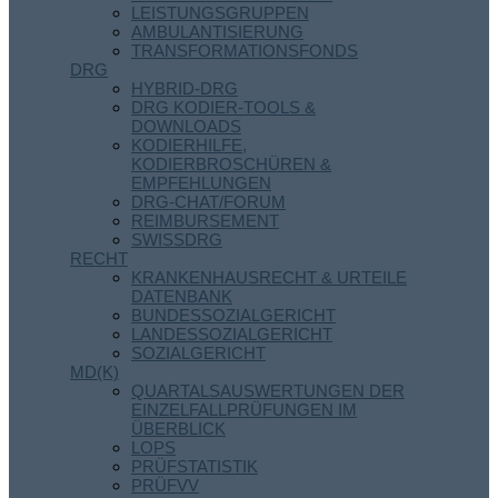
LEISTUNGSGRUPPEN
AMBULANTISIERUNG
TRANSFORMATIONSFONDS
DRG
HYBRID-DRG
DRG KODIER-TOOLS &
DOWNLOADS
KODIERHILFE,
KODIERBROSCHÜREN &
EMPFEHLUNGEN
DRG-CHAT/FORUM
REIMBURSEMENT
SWISSDRG
RECHT
KRANKENHAUSRECHT & URTEILE
DATENBANK
BUNDESSOZIALGERICHT
LANDESSOZIALGERICHT
SOZIALGERICHT
MD(K)
QUARTALSAUSWERTUNGEN DER
EINZELFALLPRÜFUNGEN IM
ÜBERBLICK
LOPS
PRÜFSTATISTIK
PRÜFVV