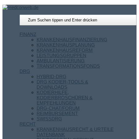
FINANZ
KRANKENHAUSFINANZIERUNG
KRANKENHAUSPLANUNG
KRANKENHAUSREFORM
LEISTUNGSGRUPPEN
AMBULANTISIERUNG
TRANSFORMATIONSFONDS
DRG
HYBRID-DRG
DRG KODIER-TOOLS &
DOWNLOADS
KODIERHILFE,
KODIERBROSCHÜREN &
EMPFEHLUNGEN
DRG-CHAT/FORUM
REIMBURSEMENT
SWISSDRG
RECHT
KRANKENHAUSRECHT & URTEILE
DATENBANK