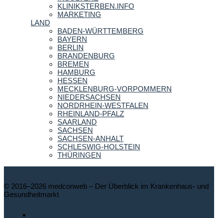
KLINIKSTERBEN.INFO
MARKETING
LAND
BADEN-WÜRTTEMBERG
BAYERN
BERLIN
BRANDENBURG
BREMEN
HAMBURG
HESSEN
MECKLENBURG-VORPOMMERN
NIEDERSACHSEN
NORDRHEIN-WESTFALEN
RHEINLAND-PFALZ
SAARLAND
SACHSEN
SACHSEN-ANHALT
SCHLESWIG-HOLSTEIN
THÜRINGEN
© 2016–2026 medconweb – Der Überblick im Krankenhaus- und
Gesundheitmarkt