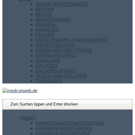
BADEN-WÜRTTEMBERG
BAYERN
BERLIN
BRANDENBURG
BREMEN
HAMBURG
HESSEN
MECKLENBURG-VORPOMMERN
NIEDERSACHSEN
NORDRHEIN-WESTFALEN
RHEINLAND-PFALZ
SAARLAND
SACHSEN
SACHSEN-ANHALT
SCHLESWIG-HOLSTEIN
THÜRINGEN
FINANZ
KRANKENHAUSFINANZIERUNG
KRANKENHAUSPLANUNG
KRANKENHAUSREFORM