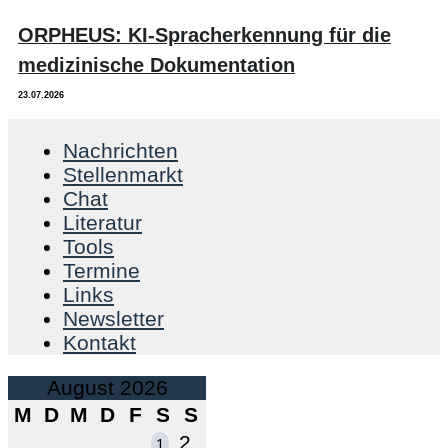
ORPHEUS: KI-Spracherkennung für die
medizinische Dokumentation
23.07.2026
Nachrichten
Stellenmarkt
Chat
Literatur
Tools
Termine
Links
Newsletter
Kontakt
August 2026
M
D
M
D
F
S
S
2
1