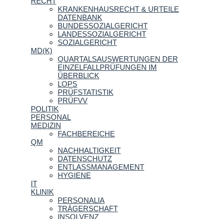
RECHT
KRANKENHAUSRECHT & URTEILE
DATENBANK
BUNDESSOZIALGERICHT
LANDESSOZIALGERICHT
SOZIALGERICHT
MD(K)
QUARTALSAUSWERTUNGEN DER
EINZELFALLPRÜFUNGEN IM
ÜBERBLICK
LOPS
PRÜFSTATISTIK
PRÜFVV
POLITIK
PERSONAL
MEDIZIN
FACHBEREICHE
QM
NACHHALTIGKEIT
DATENSCHUTZ
ENTLASSMANAGEMENT
HYGIENE
IT
KLINIK
PERSONALIA
TRÄGERSCHAFT
INSOLVENZ