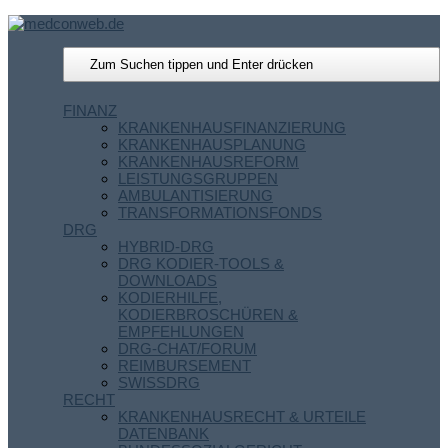
FINANZ
KRANKENHAUSFINANZIERUNG
KRANKENHAUSPLANUNG
KRANKENHAUSREFORM
LEISTUNGSGRUPPEN
AMBULANTISIERUNG
TRANSFORMATIONSFONDS
DRG
HYBRID-DRG
DRG KODIER-TOOLS &
DOWNLOADS
KODIERHILFE,
KODIERBROSCHÜREN &
EMPFEHLUNGEN
DRG-CHAT/FORUM
REIMBURSEMENT
SWISSDRG
RECHT
KRANKENHAUSRECHT & URTEILE
DATENBANK