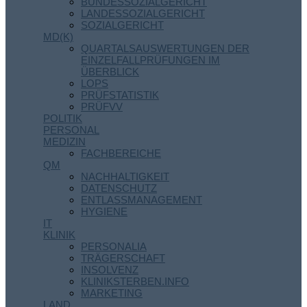
BUNDESSOZIALGERICHT
LANDESSOZIALGERICHT
SOZIALGERICHT
MD(K)
QUARTALSAUSWERTUNGEN DER
EINZELFALLPRÜFUNGEN IM
ÜBERBLICK
LOPS
PRÜFSTATISTIK
PRÜFVV
POLITIK
PERSONAL
MEDIZIN
FACHBEREICHE
QM
NACHHALTIGKEIT
DATENSCHUTZ
ENTLASSMANAGEMENT
HYGIENE
IT
KLINIK
PERSONALIA
TRÄGERSCHAFT
INSOLVENZ
KLINIKSTERBEN.INFO
MARKETING
LAND