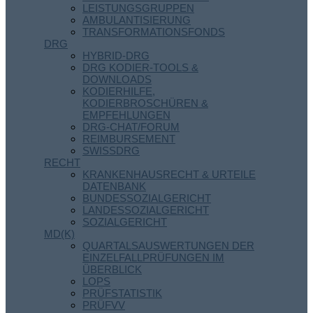
LEISTUNGSGRUPPEN
AMBULANTISIERUNG
TRANSFORMATIONSFONDS
DRG
HYBRID-DRG
DRG KODIER-TOOLS &
DOWNLOADS
KODIERHILFE,
KODIERBROSCHÜREN &
EMPFEHLUNGEN
DRG-CHAT/FORUM
REIMBURSEMENT
SWISSDRG
RECHT
KRANKENHAUSRECHT & URTEILE
DATENBANK
BUNDESSOZIALGERICHT
LANDESSOZIALGERICHT
SOZIALGERICHT
MD(K)
QUARTALSAUSWERTUNGEN DER
EINZELFALLPRÜFUNGEN IM
ÜBERBLICK
LOPS
PRÜFSTATISTIK
PRÜFVV