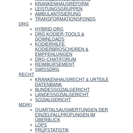
KRANKENHAUSREFORM
LEISTUNGSGRUPPEN
AMBULANTISIERUNG
TRANSFORMATIONSFONDS
DRG
HYBRID-DRG
DRG KODIER-TOOLS &
DOWNLOADS
KODIERHILFE,
KODIERBROSCHÜREN &
EMPFEHLUNGEN
DRG-CHAT/FORUM
REIMBURSEMENT
SWISSDRG
RECHT
KRANKENHAUSRECHT & URTEILE
DATENBANK
BUNDESSOZIALGERICHT
LANDESSOZIALGERICHT
SOZIALGERICHT
MD(K)
QUARTALSAUSWERTUNGEN DER
EINZELFALLPRÜFUNGEN IM
ÜBERBLICK
LOPS
PRÜFSTATISTIK