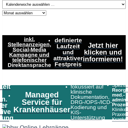
inkl.
definierte
Stellenanzeigen,
Jetzt hier
Laufzeit
Social-Media
klicken und
und
Kampagne und
attraktiver
informieren!
telefonischer
Festpreis
Direktansprache
Speziali
Zeit
fokussiert auf
Reorga
klinische
Managed
med.-
Dokumentation,
in.
admini
Service für
DRG-/OPS-/ICD-
er
Prozes
Kodierung und
Krankenhäuser
Klinike
tive
KIS-
Praxen
tung
Unterstützung
Kranke