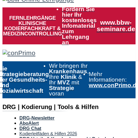
Fordern Sie
hier Ihr
FERNLEHRGÄNGE
kostenloses
www.bbw-
KLINISCHE
Infomaterial
KODIERFACHKRAFT &
seminare.de
zum
MEDIZINCONTROLLING
Lehrgang
an
Wir bringen Ihr
Die
Krankenhaus
,
Strategieberatung
Mehr
Ihre
Klinik
&
der Gesundheits-
Informationen:
Ihr
MVZ
mit
und
www.conPrimo.d
Strategie
Sozialwirtschaft
voran
DRG | Kodierung | Tools & Hilfen
DRG-Newsletter
AboAlert
DRG Chat
Kodierleitfäden & Hilfen 2026