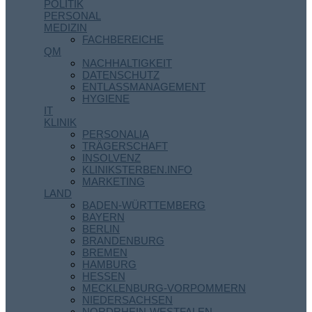
POLITIK
PERSONAL
MEDIZIN
FACHBEREICHE
QM
NACHHALTIGKEIT
DATENSCHUTZ
ENTLASSMANAGEMENT
HYGIENE
IT
KLINIK
PERSONALIA
TRÄGERSCHAFT
INSOLVENZ
KLINIKSTERBEN.INFO
MARKETING
LAND
BADEN-WÜRTTEMBERG
BAYERN
BERLIN
BRANDENBURG
BREMEN
HAMBURG
HESSEN
MECKLENBURG-VORPOMMERN
NIEDERSACHSEN
NORDRHEIN-WESTFALEN