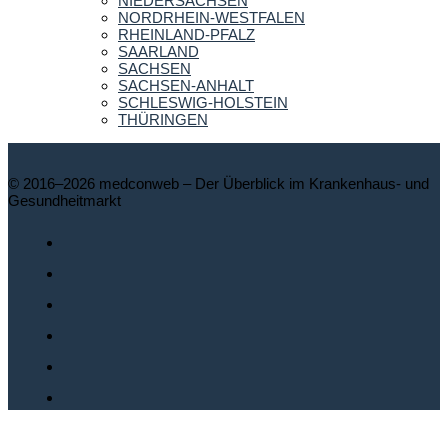
NIEDERSACHSEN
NORDRHEIN-WESTFALEN
RHEINLAND-PFALZ
SAARLAND
SACHSEN
SACHSEN-ANHALT
SCHLESWIG-HOLSTEIN
THÜRINGEN
© 2016–2026 medconweb – Der Überblick im Krankenhaus- und
Gesundheitmarkt