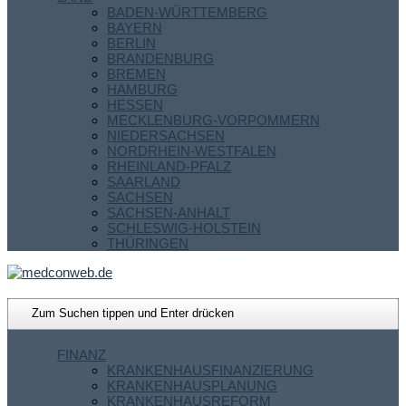
BADEN-WÜRTTEMBERG
BAYERN
BERLIN
BRANDENBURG
BREMEN
HAMBURG
HESSEN
MECKLENBURG-VORPOMMERN
NIEDERSACHSEN
NORDRHEIN-WESTFALEN
RHEINLAND-PFALZ
SAARLAND
SACHSEN
SACHSEN-ANHALT
SCHLESWIG-HOLSTEIN
THÜRINGEN
FINANZ
KRANKENHAUSFINANZIERUNG
KRANKENHAUSPLANUNG
KRANKENHAUSREFORM