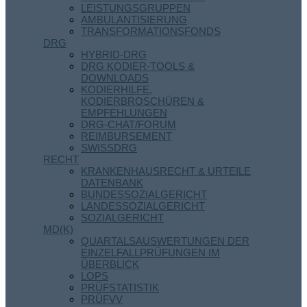
LEISTUNGSGRUPPEN
AMBULANTISIERUNG
TRANSFORMATIONSFONDS
DRG
HYBRID-DRG
DRG KODIER-TOOLS &
DOWNLOADS
KODIERHILFE,
KODIERBROSCHÜREN &
EMPFEHLUNGEN
DRG-CHAT/FORUM
REIMBURSEMENT
SWISSDRG
RECHT
KRANKENHAUSRECHT & URTEILE
DATENBANK
BUNDESSOZIALGERICHT
LANDESSOZIALGERICHT
SOZIALGERICHT
MD(K)
QUARTALSAUSWERTUNGEN DER
EINZELFALLPRÜFUNGEN IM
ÜBERBLICK
LOPS
PRÜFSTATISTIK
PRÜFVV