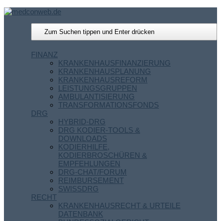
FINANZ
KRANKENHAUSFINANZIERUNG
KRANKENHAUSPLANUNG
KRANKENHAUSREFORM
LEISTUNGSGRUPPEN
AMBULANTISIERUNG
TRANSFORMATIONSFONDS
DRG
HYBRID-DRG
DRG KODIER-TOOLS &
DOWNLOADS
KODIERHILFE,
KODIERBROSCHÜREN &
EMPFEHLUNGEN
DRG-CHAT/FORUM
REIMBURSEMENT
SWISSDRG
RECHT
KRANKENHAUSRECHT & URTEILE
DATENBANK