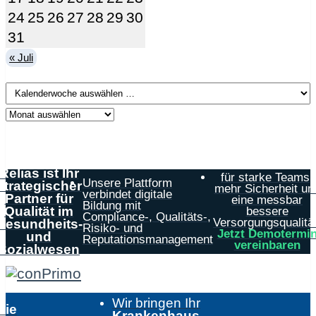
24
25
26
27
28
29
30
31
« Juli
Relias ist Ihr
für starke Teams,
Unsere Plattform
strategischer
mehr Sicherheit un
verbindet digitale
Partner für
eine messbar
Bildung mit
Qualität im
bessere
Compliance-, Qualitäts-,
Versorgungsqualität
Gesundheits-
Risiko- und
Jetzt Demotermi
und
Reputationsmanagement
vereinbaren
Sozialwesen
Wir bringen Ihr
Die
Krankenhaus
,