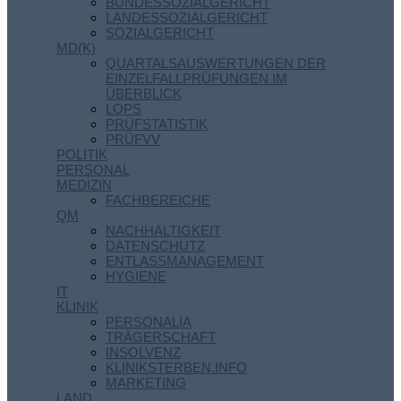
BUNDESSOZIALGERICHT
LANDESSOZIALGERICHT
SOZIALGERICHT
MD(K)
QUARTALSAUSWERTUNGEN DER
EINZELFALLPRÜFUNGEN IM
ÜBERBLICK
LOPS
PRÜFSTATISTIK
PRÜFVV
POLITIK
PERSONAL
MEDIZIN
FACHBEREICHE
QM
NACHHALTIGKEIT
DATENSCHUTZ
ENTLASSMANAGEMENT
HYGIENE
IT
KLINIK
PERSONALIA
TRÄGERSCHAFT
INSOLVENZ
KLINIKSTERBEN.INFO
MARKETING
LAND