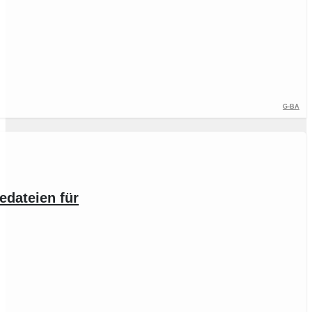
G-BA
edateien für