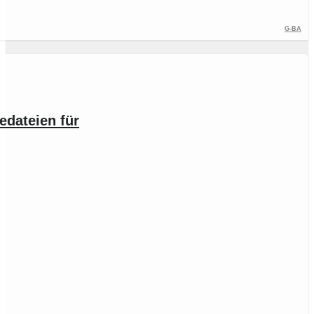
G-BA
edateien für