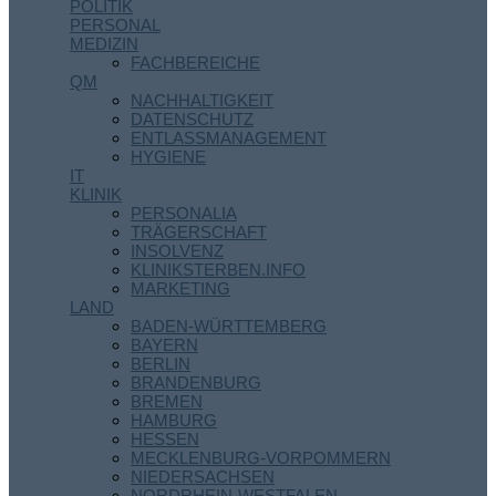
POLITIK
PERSONAL
MEDIZIN
FACHBEREICHE
QM
NACHHALTIGKEIT
DATENSCHUTZ
ENTLASSMANAGEMENT
HYGIENE
IT
KLINIK
PERSONALIA
TRÄGERSCHAFT
INSOLVENZ
KLINIKSTERBEN.INFO
MARKETING
LAND
BADEN-WÜRTTEMBERG
BAYERN
BERLIN
BRANDENBURG
BREMEN
HAMBURG
HESSEN
MECKLENBURG-VORPOMMERN
NIEDERSACHSEN
NORDRHEIN-WESTFALEN