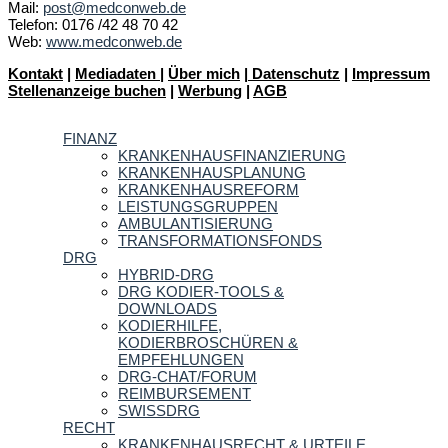
Mail:
post@medconweb.de
Telefon: 0176 /42 48 70 42
Web:
www.medconweb.de
Kontakt
|
Mediadaten
|
Über mich
|
Datenschutz
|
Impressum
Stellenanzeige buchen
|
Werbung
|
AGB
FINANZ
KRANKENHAUSFINANZIERUNG
KRANKENHAUSPLANUNG
KRANKENHAUSREFORM
LEISTUNGSGRUPPEN
AMBULANTISIERUNG
TRANSFORMATIONSFONDS
DRG
HYBRID-DRG
DRG KODIER-TOOLS &
DOWNLOADS
KODIERHILFE,
KODIERBROSCHÜREN &
EMPFEHLUNGEN
DRG-CHAT/FORUM
REIMBURSEMENT
SWISSDRG
RECHT
KRANKENHAUSRECHT & URTEILE