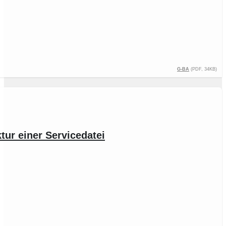
G-BA
(PDF, 34KB)
ur einer Servicedatei