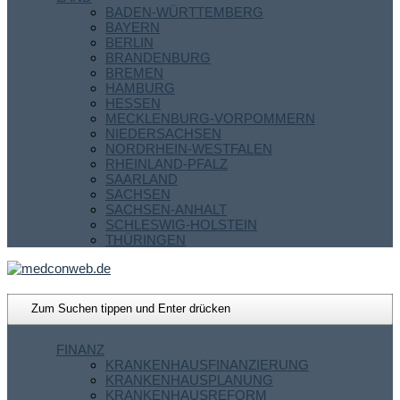
BADEN-WÜRTTEMBERG
BAYERN
BERLIN
BRANDENBURG
BREMEN
HAMBURG
HESSEN
MECKLENBURG-VORPOMMERN
NIEDERSACHSEN
NORDRHEIN-WESTFALEN
RHEINLAND-PFALZ
SAARLAND
SACHSEN
SACHSEN-ANHALT
SCHLESWIG-HOLSTEIN
THÜRINGEN
FINANZ
KRANKENHAUSFINANZIERUNG
KRANKENHAUSPLANUNG
KRANKENHAUSREFORM