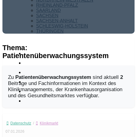
RHEINLAND-PFALZ
SAARLAND
SACHSEN
SACHSEN-ANHALT
SCHLESWIG-HOLSTEIN
THÜRINGEN
Thema:
Patientenüberwachungssystem
Zu
Patientenüberwachungssystem
sind aktuell
2
Beiträge und Fachinformationen im Kontext des
Klinikmanagements, der Krankenhausorganisation
und des Gesundheitsmarktes verfügbar.
Datenschutz
/
Klinikmarkt
07.01.2026