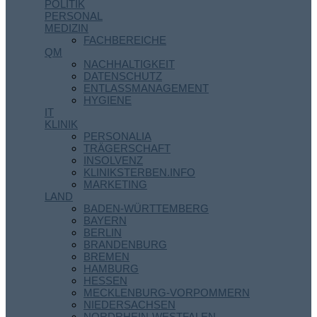
POLITIK
PERSONAL
MEDIZIN
FACHBEREICHE
QM
NACHHALTIGKEIT
DATENSCHUTZ
ENTLASSMANAGEMENT
HYGIENE
IT
KLINIK
PERSONALIA
TRÄGERSCHAFT
INSOLVENZ
KLINIKSTERBEN.INFO
MARKETING
LAND
BADEN-WÜRTTEMBERG
BAYERN
BERLIN
BRANDENBURG
BREMEN
HAMBURG
HESSEN
MECKLENBURG-VORPOMMERN
NIEDERSACHSEN
NORDRHEIN-WESTFALEN