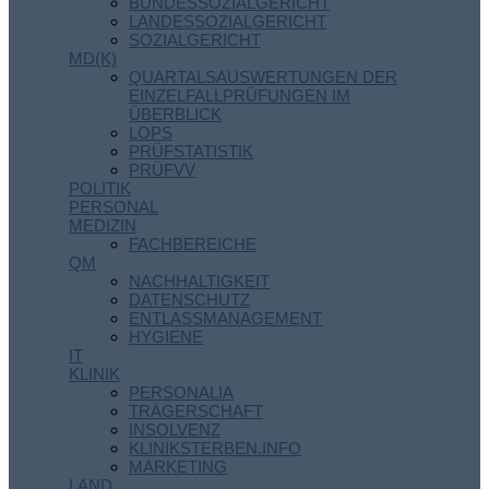
BUNDESSOZIALGERICHT
LANDESSOZIALGERICHT
SOZIALGERICHT
MD(K)
QUARTALSAUSWERTUNGEN DER
EINZELFALLPRÜFUNGEN IM
ÜBERBLICK
LOPS
PRÜFSTATISTIK
PRÜFVV
POLITIK
PERSONAL
MEDIZIN
FACHBEREICHE
QM
NACHHALTIGKEIT
DATENSCHUTZ
ENTLASSMANAGEMENT
HYGIENE
IT
KLINIK
PERSONALIA
TRÄGERSCHAFT
INSOLVENZ
KLINIKSTERBEN.INFO
MARKETING
LAND