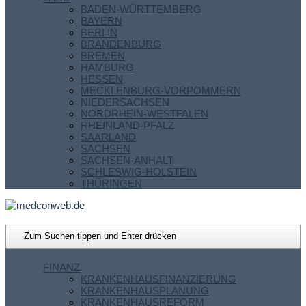
BADEN-WÜRTTEMBERG
BAYERN
BERLIN
BRANDENBURG
BREMEN
HAMBURG
HESSEN
MECKLENBURG-VORPOMMERN
NIEDERSACHSEN
NORDRHEIN-WESTFALEN
RHEINLAND-PFALZ
SAARLAND
SACHSEN
SACHSEN-ANHALT
SCHLESWIG-HOLSTEIN
THÜRINGEN
FINANZ
KRANKENHAUSFINANZIERUNG
KRANKENHAUSPLANUNG
KRANKENHAUSREFORM