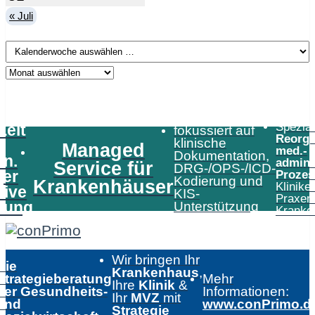
« Juli
Speziali
Zeit
fokussiert auf
Reorga
klinische
Managed
med.-
Dokumentation,
in.
admini
Service für
DRG-/OPS-/ICD-
er
Prozes
Kodierung und
Krankenhäuser
Klinike
tive
KIS-
Praxen
tung
Unterstützung
Kranke
Wir bringen Ihr
Die
Krankenhaus
,
Strategieberatung
Mehr
Ihre
Klinik
&
der Gesundheits-
Informationen:
Ihr
MVZ
mit
und
www.conPrimo.d
Strategie