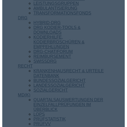
LEISTUNGSGRUPPEN
AMBULANTISIERUNG
TRANSFORMATIONSFONDS
DRG
HYBRID-DRG
DRG KODIER-TOOLS &
DOWNLOADS
KODIERHILFE,
KODIERBROSCHÜREN &
EMPFEHLUNGEN
DRG-CHAT/FORUM
REIMBURSEMENT
SWISSDRG
RECHT
KRANKENHAUSRECHT & URTEILE
DATENBANK
BUNDESSOZIALGERICHT
LANDESSOZIALGERICHT
SOZIALGERICHT
MD(K)
QUARTALSAUSWERTUNGEN DER
EINZELFALLPRÜFUNGEN IM
ÜBERBLICK
LOPS
PRÜFSTATISTIK
PRÜFVV