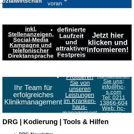
Sozialwirtschaft
voran
inkl.
definierte
Stellenanzeigen,
Jetzt hier
Laufzeit
Social-Media
klicken und
und
Kampagne und
attraktiver
informieren!
telefonischer
Festpreis
Direktansprache
Kontaktieren
Profitieren
Sie uns
:
Sie von
Ihr Team für
info@hc-
unseren
s.com
erfolgreiches
Leistungen
Tel: 0211
im Kranken­
Klinikmanagement
13866-604
haus­
Web:
hc-
management
s.com
DRG | Kodierung | Tools & Hilfen