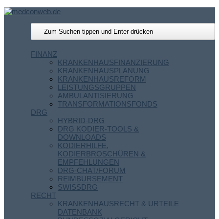
FINANZ
KRANKENHAUSFINANZIERUNG
KRANKENHAUSPLANUNG
KRANKENHAUSREFORM
LEISTUNGSGRUPPEN
AMBULANTISIERUNG
TRANSFORMATIONSFONDS
DRG
HYBRID-DRG
DRG KODIER-TOOLS &
DOWNLOADS
KODIERHILFE,
KODIERBROSCHÜREN &
EMPFEHLUNGEN
DRG-CHAT/FORUM
REIMBURSEMENT
SWISSDRG
RECHT
KRANKENHAUSRECHT & URTEILE
DATENBANK