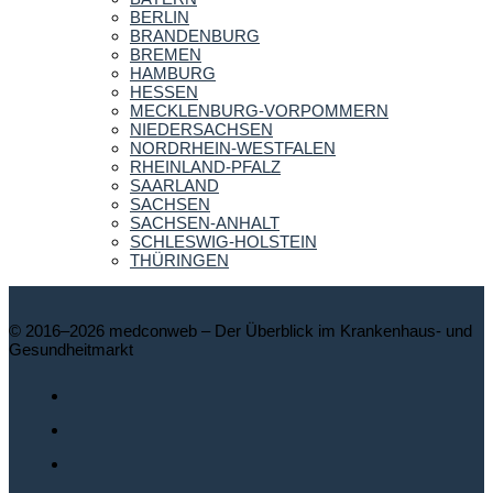
BERLIN
BRANDENBURG
BREMEN
HAMBURG
HESSEN
MECKLENBURG-VORPOMMERN
NIEDERSACHSEN
NORDRHEIN-WESTFALEN
RHEINLAND-PFALZ
SAARLAND
SACHSEN
SACHSEN-ANHALT
SCHLESWIG-HOLSTEIN
THÜRINGEN
© 2016–2026 medconweb – Der Überblick im Krankenhaus- und
Gesundheitmarkt