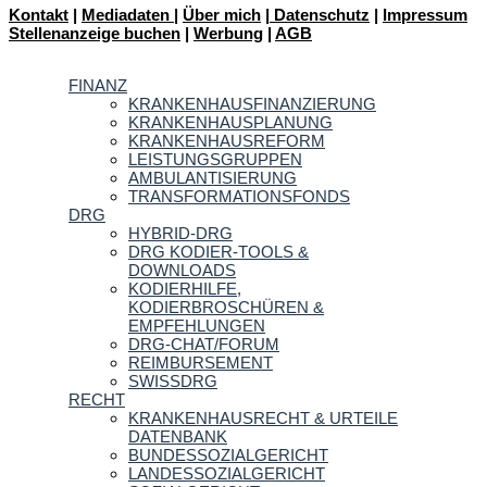
Kontakt
|
Mediadaten
|
Über mich
|
Datenschutz
|
Impressum
Stellenanzeige buchen
|
Werbung
|
AGB
FINANZ
KRANKENHAUSFINANZIERUNG
KRANKENHAUSPLANUNG
KRANKENHAUSREFORM
LEISTUNGSGRUPPEN
AMBULANTISIERUNG
TRANSFORMATIONSFONDS
DRG
HYBRID-DRG
DRG KODIER-TOOLS &
DOWNLOADS
KODIERHILFE,
KODIERBROSCHÜREN &
EMPFEHLUNGEN
DRG-CHAT/FORUM
REIMBURSEMENT
SWISSDRG
RECHT
KRANKENHAUSRECHT & URTEILE
DATENBANK
BUNDESSOZIALGERICHT
LANDESSOZIALGERICHT