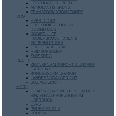
LEISTUNGSGRUPPEN
AMBULANTISIERUNG
TRANSFORMATIONSFONDS
DRG
HYBRID-DRG
DRG KODIER-TOOLS &
DOWNLOADS
KODIERHILFE,
KODIERBROSCHÜREN &
EMPFEHLUNGEN
DRG-CHAT/FORUM
REIMBURSEMENT
SWISSDRG
RECHT
KRANKENHAUSRECHT & URTEILE
DATENBANK
BUNDESSOZIALGERICHT
LANDESSOZIALGERICHT
SOZIALGERICHT
MD(K)
QUARTALSAUSWERTUNGEN DER
EINZELFALLPRÜFUNGEN IM
ÜBERBLICK
LOPS
PRÜFSTATISTIK
PRÜFVV