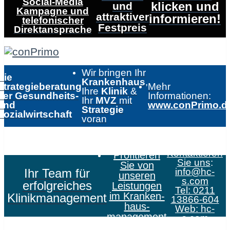
Social-Media
klicken und
und
Kampagne und
attraktiver
informieren!
telefonischer
Festpreis
Direktansprache
Wir bringen Ihr
Die
Krankenhaus
,
Strategieberatung
Mehr
Ihre
Klinik
&
der Gesundheits-
Informationen:
Ihr
MVZ
mit
und
www.conPrimo.d
Strategie
Sozialwirtschaft
voran
Kontaktieren
Profitieren
Sie uns
:
Sie von
Ihr Team für
info@hc-
unseren
s.com
erfolgreiches
Leistungen
Tel: 0211
im Kranken­
Klinikmanagement
13866-604
haus­
Web:
hc-
management
s.com