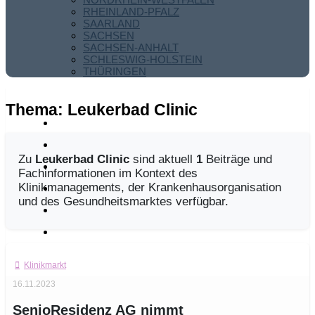
RHEINLAND-PFALZ
SAARLAND
SACHSEN
SACHSEN-ANHALT
SCHLESWIG-HOLSTEIN
THÜRINGEN
Thema:
Leukerbad Clinic
Zu
Leukerbad Clinic
sind aktuell
1
Beiträge und
Fachinformationen im Kontext des
Klinikmanagements, der Krankenhausorganisation
und des Gesundheitsmarktes verfügbar.
Klinikmarkt
16.11.2023
SenioResidenz AG nimmt