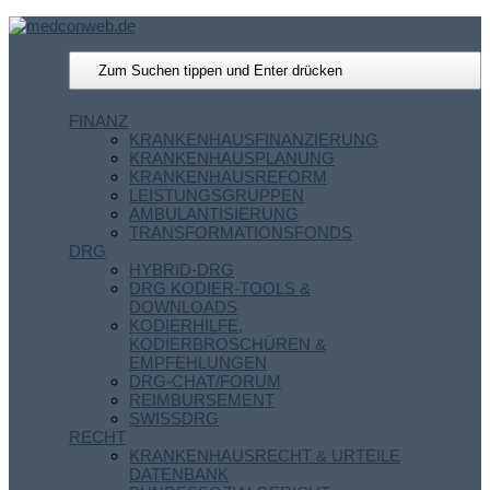
FINANZ
KRANKENHAUSFINANZIERUNG
KRANKENHAUSPLANUNG
KRANKENHAUSREFORM
LEISTUNGSGRUPPEN
AMBULANTISIERUNG
TRANSFORMATIONSFONDS
DRG
HYBRID-DRG
DRG KODIER-TOOLS &
DOWNLOADS
KODIERHILFE,
KODIERBROSCHÜREN &
EMPFEHLUNGEN
DRG-CHAT/FORUM
REIMBURSEMENT
SWISSDRG
RECHT
KRANKENHAUSRECHT & URTEILE
DATENBANK