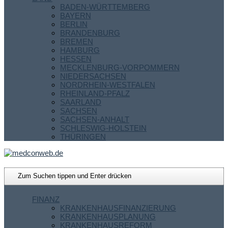
BADEN-WÜRTTEMBERG
BAYERN
BERLIN
BRANDENBURG
BREMEN
HAMBURG
HESSEN
MECKLENBURG-VORPOMMERN
NIEDERSACHSEN
NORDRHEIN-WESTFALEN
RHEINLAND-PFALZ
SAARLAND
SACHSEN
SACHSEN-ANHALT
SCHLESWIG-HOLSTEIN
THÜRINGEN
FINANZ
KRANKENHAUSFINANZIERUNG
KRANKENHAUSPLANUNG
KRANKENHAUSREFORM