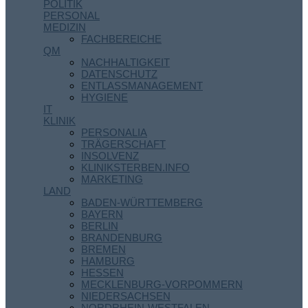
POLITIK
PERSONAL
MEDIZIN
FACHBEREICHE
QM
NACHHALTIGKEIT
DATENSCHUTZ
ENTLASSMANAGEMENT
HYGIENE
IT
KLINIK
PERSONALIA
TRÄGERSCHAFT
INSOLVENZ
KLINIKSTERBEN.INFO
MARKETING
LAND
BADEN-WÜRTTEMBERG
BAYERN
BERLIN
BRANDENBURG
BREMEN
HAMBURG
HESSEN
MECKLENBURG-VORPOMMERN
NIEDERSACHSEN
NORDRHEIN-WESTFALEN