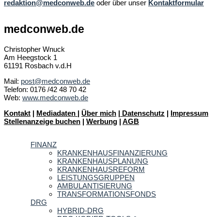
redaktion@medconweb.de
oder über unser
Kontaktformular
medconweb.de
Christopher Wnuck
Am Heegstock 1
61191 Rosbach v.d.H
Mail:
post@medconweb.de
Telefon: 0176 /42 48 70 42
Web:
www.medconweb.de
Kontakt
|
Mediadaten
|
Über mich
|
Datenschutz
|
Impressum
Stellenanzeige buchen
|
Werbung
|
AGB
FINANZ
KRANKENHAUSFINANZIERUNG
KRANKENHAUSPLANUNG
KRANKENHAUSREFORM
LEISTUNGSGRUPPEN
AMBULANTISIERUNG
TRANSFORMATIONSFONDS
DRG
HYBRID-DRG