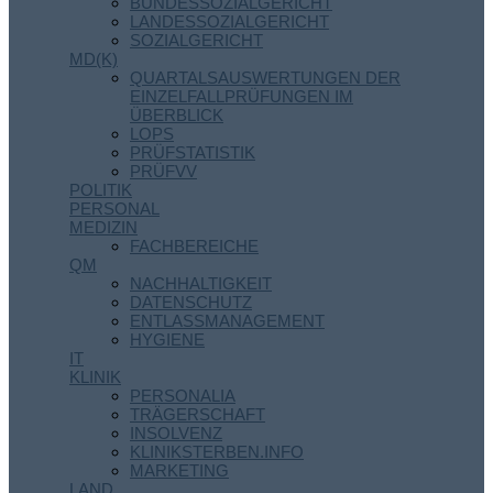
BUNDESSOZIALGERICHT
LANDESSOZIALGERICHT
SOZIALGERICHT
MD(K)
QUARTALSAUSWERTUNGEN DER
EINZELFALLPRÜFUNGEN IM
ÜBERBLICK
LOPS
PRÜFSTATISTIK
PRÜFVV
POLITIK
PERSONAL
MEDIZIN
FACHBEREICHE
QM
NACHHALTIGKEIT
DATENSCHUTZ
ENTLASSMANAGEMENT
HYGIENE
IT
KLINIK
PERSONALIA
TRÄGERSCHAFT
INSOLVENZ
KLINIKSTERBEN.INFO
MARKETING
LAND