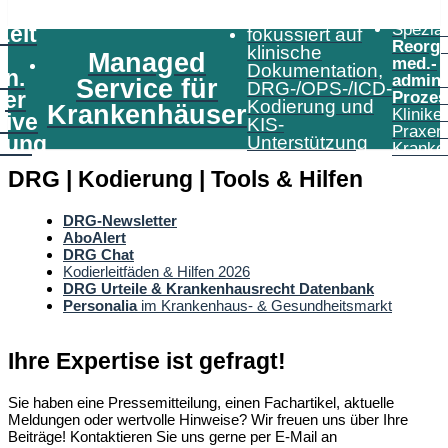
Speziali
Zeit
fokussiert auf
Reorga
klinische
Managed
med.-
Dokumentation,
in.
admini
Service für
DRG-/OPS-/ICD-
er
Prozes
Kodierung und
Krankenhäuser
Klinike
tive
KIS-
Praxen
tung
Unterstützung
Kranke
DRG | Kodierung | Tools & Hilfen
DRG-Newsletter
AboAlert
DRG Chat
Kodierleitfäden & Hilfen 2026
DRG Urteile & Krankenhausrecht Datenbank
Personalia
im Krankenhaus- & Gesundheitsmarkt
Ihre Expertise ist gefragt!
Sie haben eine Pressemitteilung, einen Fachartikel, aktuelle
Meldungen oder wertvolle Hinweise? Wir freuen uns über Ihre
Beiträge! Kontaktieren Sie uns gerne per E-Mail an