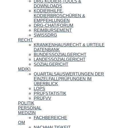
DRG KODIER-TOOLS &
DOWNLOADS
KODIERHILFE,
KODIERBROSCHÜREN &
EMPFEHLUNGEN
DRG-CHAT/FORUM
REIMBURSEMENT
SWISSDRG
RECHT
KRANKENHAUSRECHT & URTEILE
DATENBANK
BUNDESSOZIALGERICHT
LANDESSOZIALGERICHT
SOZIALGERICHT
MD(K)
QUARTALSAUSWERTUNGEN DER
EINZELFALLPRÜFUNGEN IM
ÜBERBLICK
LOPS
PRÜFSTATISTIK
PRÜFVV
POLITIK
PERSONAL
MEDIZIN
FACHBEREICHE
QM
NACHHALTIGKEIT