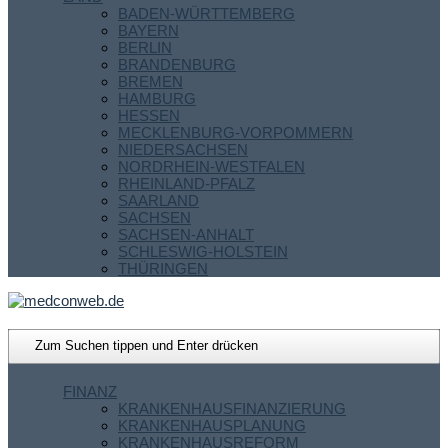
BADEN-WÜRTTEMBERG
BAYERN
BERLIN
BRANDENBURG
BREMEN
HAMBURG
HESSEN
MECKLENBURG-VORPOMMERN
NIEDERSACHSEN
NORDRHEIN-WESTFALEN
RHEINLAND-PFALZ
SAARLAND
SACHSEN
SACHSEN-ANHALT
SCHLESWIG-HOLSTEIN
THÜRINGEN
FINANZ
KRANKENHAUSFINANZIERUNG
KRANKENHAUSPLANUNG
KRANKENHAUSREFORM