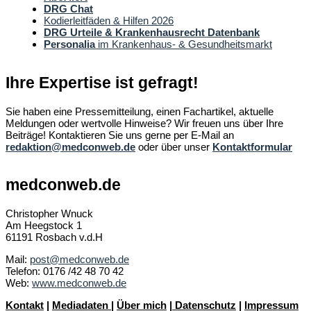
DRG Chat
Kodierleitfäden & Hilfen 2026
DRG Urteile & Krankenhausrecht Datenbank
Personalia
im Krankenhaus- & Gesundheitsmarkt
Ihre Expertise ist gefragt!
Sie haben eine Pressemitteilung, einen Fachartikel, aktuelle
Meldungen oder wertvolle Hinweise? Wir freuen uns über Ihre
Beiträge! Kontaktieren Sie uns gerne per E-Mail an
redaktion@medconweb.de
oder über unser
Kontaktformular
medconweb.de
Christopher Wnuck
Am Heegstock 1
61191 Rosbach v.d.H
Mail:
post@medconweb.de
Telefon: 0176 /42 48 70 42
Web:
www.medconweb.de
Kontakt
|
Mediadaten
|
Über mich
|
Datenschutz
|
Impressum