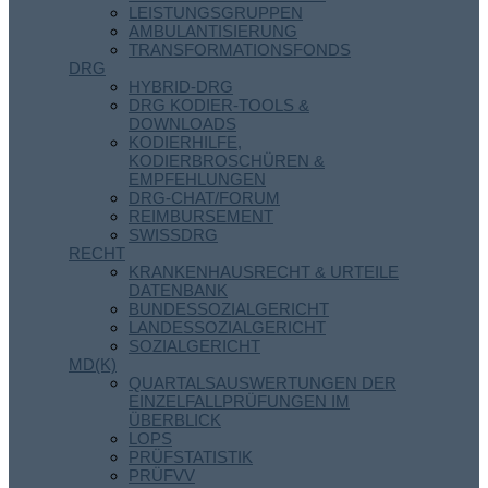
LEISTUNGSGRUPPEN
AMBULANTISIERUNG
TRANSFORMATIONSFONDS
DRG
HYBRID-DRG
DRG KODIER-TOOLS &
DOWNLOADS
KODIERHILFE,
KODIERBROSCHÜREN &
EMPFEHLUNGEN
DRG-CHAT/FORUM
REIMBURSEMENT
SWISSDRG
RECHT
KRANKENHAUSRECHT & URTEILE
DATENBANK
BUNDESSOZIALGERICHT
LANDESSOZIALGERICHT
SOZIALGERICHT
MD(K)
QUARTALSAUSWERTUNGEN DER
EINZELFALLPRÜFUNGEN IM
ÜBERBLICK
LOPS
PRÜFSTATISTIK
PRÜFVV