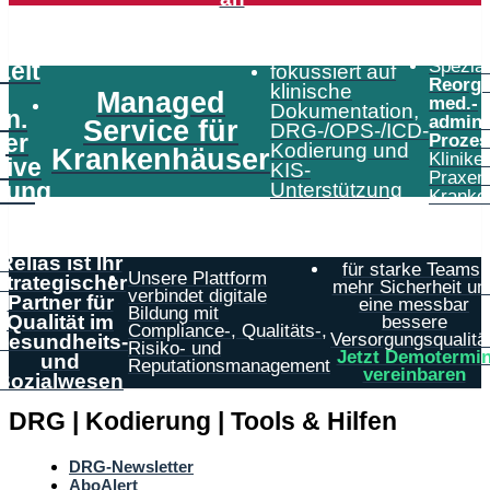
Speziali
Zeit
fokussiert auf
Reorga
klinische
Managed
med.-
Dokumentation,
in.
admini
Service für
DRG-/OPS-/ICD-
er
Prozes
Kodierung und
Krankenhäuser
Klinike
tive
KIS-
Praxen
tung
Unterstützung
Kranke
Relias ist Ihr
für starke Teams,
Unsere Plattform
strategischer
mehr Sicherheit un
verbindet digitale
Partner für
eine messbar
Bildung mit
Qualität im
bessere
Compliance-, Qualitäts-,
Versorgungsqualität
Gesundheits-
Risiko- und
Jetzt Demotermi
und
Reputationsmanagement
vereinbaren
Sozialwesen
DRG | Kodierung | Tools & Hilfen
DRG-Newsletter
AboAlert