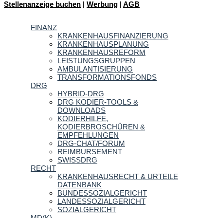
Stellenanzeige buchen
|
Werbung
|
AGB
FINANZ
KRANKENHAUSFINANZIERUNG
KRANKENHAUSPLANUNG
KRANKENHAUSREFORM
LEISTUNGSGRUPPEN
AMBULANTISIERUNG
TRANSFORMATIONSFONDS
DRG
HYBRID-DRG
DRG KODIER-TOOLS &
DOWNLOADS
KODIERHILFE,
KODIERBROSCHÜREN &
EMPFEHLUNGEN
DRG-CHAT/FORUM
REIMBURSEMENT
SWISSDRG
RECHT
KRANKENHAUSRECHT & URTEILE
DATENBANK
BUNDESSOZIALGERICHT
LANDESSOZIALGERICHT
SOZIALGERICHT
MD(K)