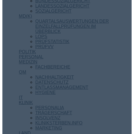
BUNDESSOZIALGERICHT
LANDESSOZIALGERICHT
SOZIALGERICHT
MD(K)
QUARTALSAUSWERTUNGEN DER
EINZELFALLPRÜFUNGEN IM
ÜBERBLICK
LOPS
PRÜFSTATISTIK
PRÜFVV
POLITIK
PERSONAL
MEDIZIN
FACHBEREICHE
QM
NACHHALTIGKEIT
DATENSCHUTZ
ENTLASSMANAGEMENT
HYGIENE
IT
KLINIK
PERSONALIA
TRÄGERSCHAFT
INSOLVENZ
KLINIKSTERBEN.INFO
MARKETING
LAND