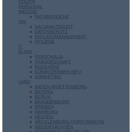
POLITIK
PERSONAL
MEDIZIN
FACHBEREICHE
QM
NACHHALTIGKEIT
DATENSCHUTZ
ENTLASSMANAGEMENT
HYGIENE
IT
KLINIK
PERSONALIA
TRÄGERSCHAFT
INSOLVENZ
KLINIKSTERBEN.INFO
MARKETING
LAND
BADEN-WÜRTTEMBERG
BAYERN
BERLIN
BRANDENBURG
BREMEN
HAMBURG
HESSEN
MECKLENBURG-VORPOMMERN
NIEDERSACHSEN
NORDRHEIN-WESTFALEN