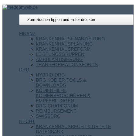
FINANZ
KRANKENHAUSFINANZIERUNG
KRANKENHAUSPLANUNG
KRANKENHAUSREFORM
LEISTUNGSGRUPPEN
AMBULANTISIERUNG
TRANSFORMATIONSFONDS
DRG
HYBRID-DRG
DRG KODIER-TOOLS &
DOWNLOADS
KODIERHILFE,
KODIERBROSCHÜREN &
EMPFEHLUNGEN
DRG-CHAT/FORUM
REIMBURSEMENT
SWISSDRG
RECHT
KRANKENHAUSRECHT & URTEILE
DATENBANK