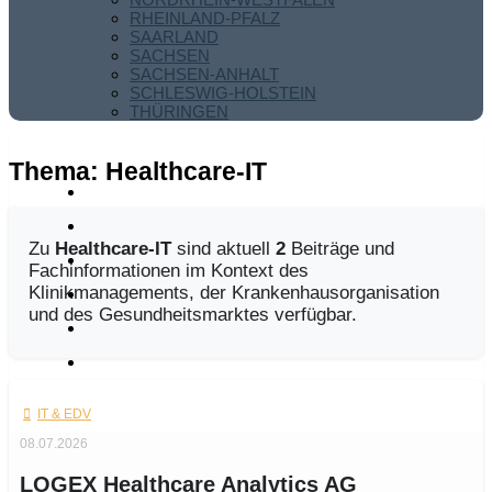
RHEINLAND-PFALZ
SAARLAND
SACHSEN
SACHSEN-ANHALT
SCHLESWIG-HOLSTEIN
THÜRINGEN
Thema:
Healthcare-IT
Zu
Healthcare-IT
sind aktuell
2
Beiträge und
Fachinformationen im Kontext des
Klinikmanagements, der Krankenhausorganisation
und des Gesundheitsmarktes verfügbar.
IT & EDV
08.07.2026
LOGEX Healthcare Analytics AG