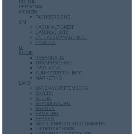
POLITIK
PERSONAL
MEDIZIN
FACHBEREICHE
QM
NACHHALTIGKEIT
DATENSCHUTZ
ENTLASSMANAGEMENT
HYGIENE
IT
KLINIK
PERSONALIA
TRÄGERSCHAFT
INSOLVENZ
KLINIKSTERBEN.INFO
MARKETING
LAND
BADEN-WÜRTTEMBERG
BAYERN
BERLIN
BRANDENBURG
BREMEN
HAMBURG
HESSEN
MECKLENBURG-VORPOMMERN
NIEDERSACHSEN
NORDRHEIN-WESTFALEN