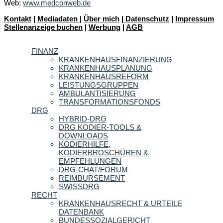
Web:
www.medconweb.de
Kontakt
|
Mediadaten
|
Über mich
|
Datenschutz
|
Impressum
Stellenanzeige buchen
|
Werbung
|
AGB
FINANZ
KRANKENHAUSFINANZIERUNG
KRANKENHAUSPLANUNG
KRANKENHAUSREFORM
LEISTUNGSGRUPPEN
AMBULANTISIERUNG
TRANSFORMATIONSFONDS
DRG
HYBRID-DRG
DRG KODIER-TOOLS &
DOWNLOADS
KODIERHILFE,
KODIERBROSCHÜREN &
EMPFEHLUNGEN
DRG-CHAT/FORUM
REIMBURSEMENT
SWISSDRG
RECHT
KRANKENHAUSRECHT & URTEILE
DATENBANK
BUNDESSOZIALGERICHT