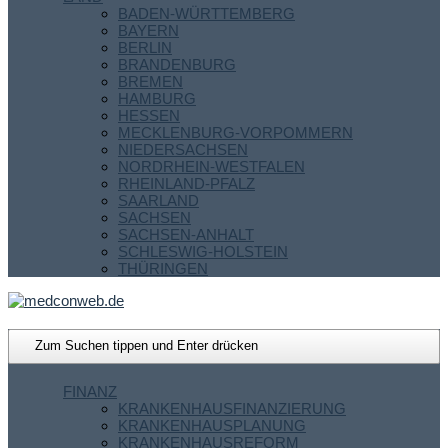
BADEN-WÜRTTEMBERG
BAYERN
BERLIN
BRANDENBURG
BREMEN
HAMBURG
HESSEN
MECKLENBURG-VORPOMMERN
NIEDERSACHSEN
NORDRHEIN-WESTFALEN
RHEINLAND-PFALZ
SAARLAND
SACHSEN
SACHSEN-ANHALT
SCHLESWIG-HOLSTEIN
THÜRINGEN
FINANZ
KRANKENHAUSFINANZIERUNG
KRANKENHAUSPLANUNG
KRANKENHAUSREFORM