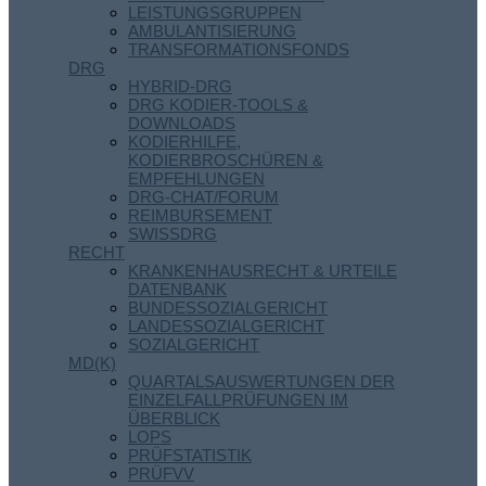
LEISTUNGSGRUPPEN
AMBULANTISIERUNG
TRANSFORMATIONSFONDS
DRG
HYBRID-DRG
DRG KODIER-TOOLS &
DOWNLOADS
KODIERHILFE,
KODIERBROSCHÜREN &
EMPFEHLUNGEN
DRG-CHAT/FORUM
REIMBURSEMENT
SWISSDRG
RECHT
KRANKENHAUSRECHT & URTEILE
DATENBANK
BUNDESSOZIALGERICHT
LANDESSOZIALGERICHT
SOZIALGERICHT
MD(K)
QUARTALSAUSWERTUNGEN DER
EINZELFALLPRÜFUNGEN IM
ÜBERBLICK
LOPS
PRÜFSTATISTIK
PRÜFVV