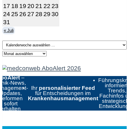
17
18
19
20
21
22
23
24
25
26
27
28
29
30
31
« Juli
boAlert
–
Führungskrä
linik-News,
informiert:
nagement-
Ihr
personalisierter Feed
Trends,
Updates,
für Entscheidungen im
Fachinfos 
Reformen
Krankenhausmanagement
strategisc
sofort
Entwicklun
erhalten