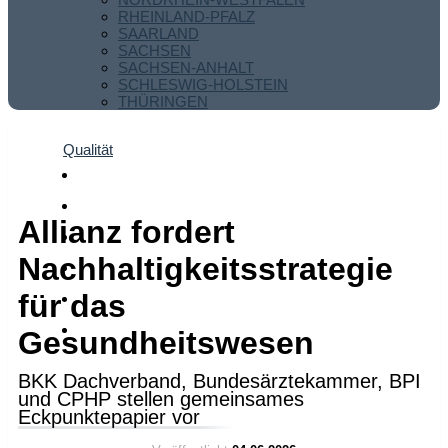
RHEINLAND-PFALZ
SAARLAND
SACHSEN
SACHSEN-ANHALT
SCHLESWIG-HOLSTEIN
THÜRINGEN
Qualität
Allianz fordert
Nachhaltigkeitsstrategie
für das
Gesundheitswesen
BKK Dachverband, Bundesärztekammer, BPI
und CPHP stellen gemeinsames
Eckpunktepapier vor