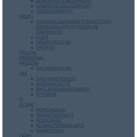
BUNDESSOZIALGERICHT
LANDESSOZIALGERICHT
SOZIALGERICHT
MD(K)
QUARTALSAUSWERTUNGEN DER
EINZELFALLPRÜFUNGEN IM
ÜBERBLICK
LOPS
PRÜFSTATISTIK
PRÜFVV
POLITIK
PERSONAL
MEDIZIN
FACHBEREICHE
QM
NACHHALTIGKEIT
DATENSCHUTZ
ENTLASSMANAGEMENT
HYGIENE
IT
KLINIK
PERSONALIA
TRÄGERSCHAFT
INSOLVENZ
KLINIKSTERBEN.INFO
MARKETING
LAND