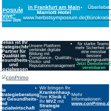
in Frankfurt am Main
Überleben
MPOSIUM
Marriott Hotel
urvive“
www.herbstsymposium.de
(Bürokrati
Oktober 2026
Relias ist Ihr
für starke Teams,
Unsere Plattform
strategischer
mehr Sicherheit un
verbindet digitale
Partner für
eine messbar
Bildung mit
Qualität im
bessere
Compliance-, Qualitäts-,
Versorgungsqualität
Gesundheits-
Risiko- und
Jetzt Demotermi
und
Reputationsmanagement
vereinbaren
Sozialwesen
Wir bringen Ihr
Die
Krankenhaus
,
Strategieberatung
Mehr
Ihre
Klinik
&
der Gesundheits-
Informationen:
Ihr
MVZ
mit
und
www.conPrimo.d
Strategie
Sozialwirtschaft
voran