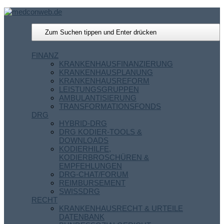
FINANZ
KRANKENHAUSFINANZIERUNG
KRANKENHAUSPLANUNG
KRANKENHAUSREFORM
LEISTUNGSGRUPPEN
AMBULANTISIERUNG
TRANSFORMATIONSFONDS
DRG
HYBRID-DRG
DRG KODIER-TOOLS &
DOWNLOADS
KODIERHILFE,
KODIERBROSCHÜREN &
EMPFEHLUNGEN
DRG-CHAT/FORUM
REIMBURSEMENT
SWISSDRG
RECHT
KRANKENHAUSRECHT & URTEILE
DATENBANK