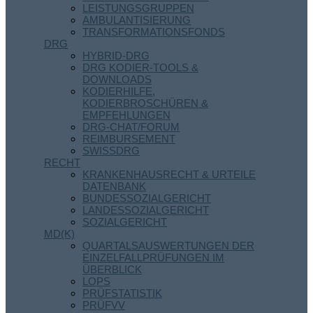
LEISTUNGSGRUPPEN
AMBULANTISIERUNG
TRANSFORMATIONSFONDS
DRG
HYBRID-DRG
DRG KODIER-TOOLS &
DOWNLOADS
KODIERHILFE,
KODIERBROSCHÜREN &
EMPFEHLUNGEN
DRG-CHAT/FORUM
REIMBURSEMENT
SWISSDRG
RECHT
KRANKENHAUSRECHT & URTEILE
DATENBANK
BUNDESSOZIALGERICHT
LANDESSOZIALGERICHT
SOZIALGERICHT
MD(K)
QUARTALSAUSWERTUNGEN DER
EINZELFALLPRÜFUNGEN IM
ÜBERBLICK
LOPS
PRÜFSTATISTIK
PRÜFVV