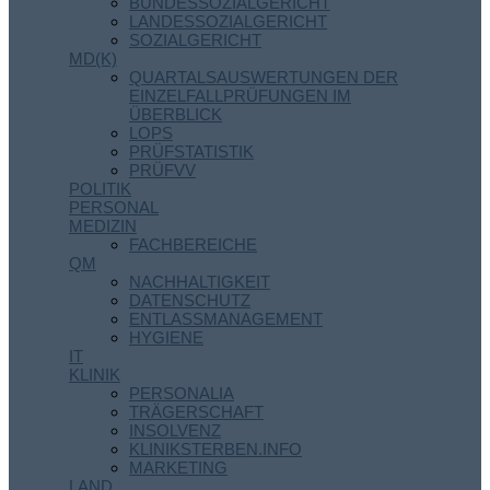
BUNDESSOZIALGERICHT
LANDESSOZIALGERICHT
SOZIALGERICHT
MD(K)
QUARTALSAUSWERTUNGEN DER
EINZELFALLPRÜFUNGEN IM
ÜBERBLICK
LOPS
PRÜFSTATISTIK
PRÜFVV
POLITIK
PERSONAL
MEDIZIN
FACHBEREICHE
QM
NACHHALTIGKEIT
DATENSCHUTZ
ENTLASSMANAGEMENT
HYGIENE
IT
KLINIK
PERSONALIA
TRÄGERSCHAFT
INSOLVENZ
KLINIKSTERBEN.INFO
MARKETING
LAND