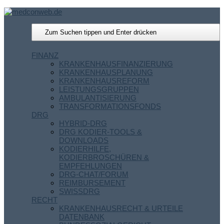
FINANZ
KRANKENHAUSFINANZIERUNG
KRANKENHAUSPLANUNG
KRANKENHAUSREFORM
LEISTUNGSGRUPPEN
AMBULANTISIERUNG
TRANSFORMATIONSFONDS
DRG
HYBRID-DRG
DRG KODIER-TOOLS &
DOWNLOADS
KODIERHILFE,
KODIERBROSCHÜREN &
EMPFEHLUNGEN
DRG-CHAT/FORUM
REIMBURSEMENT
SWISSDRG
RECHT
KRANKENHAUSRECHT & URTEILE
DATENBANK