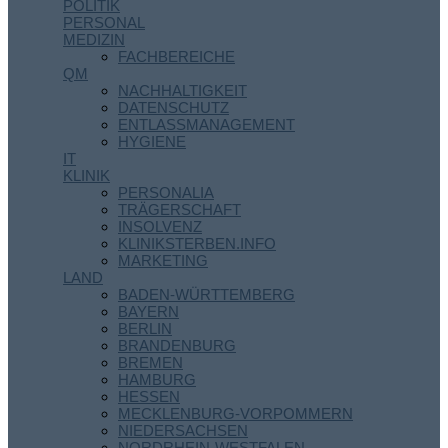
POLITIK
PERSONAL
MEDIZIN
FACHBEREICHE
QM
NACHHALTIGKEIT
DATENSCHUTZ
ENTLASSMANAGEMENT
HYGIENE
IT
KLINIK
PERSONALIA
TRÄGERSCHAFT
INSOLVENZ
KLINIKSTERBEN.INFO
MARKETING
LAND
BADEN-WÜRTTEMBERG
BAYERN
BERLIN
BRANDENBURG
BREMEN
HAMBURG
HESSEN
MECKLENBURG-VORPOMMERN
NIEDERSACHSEN
NORDRHEIN-WESTFALEN