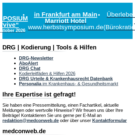
in Frankfurt am Main
Überleben
MPOSIUM
Marriott Hotel
urvive“
www.herbstsymposium.de
(Bürokrati
Oktober 2026
DRG | Kodierung | Tools & Hilfen
DRG-Newsletter
AboAlert
DRG Chat
Kodierleitfäden & Hilfen 2026
DRG Urteile & Krankenhausrecht Datenbank
Personalia
im Krankenhaus- & Gesundheitsmarkt
Ihre Expertise ist gefragt!
Sie haben eine Pressemitteilung, einen Fachartikel, aktuelle
Meldungen oder wertvolle Hinweise? Wir freuen uns über Ihre
Beiträge! Kontaktieren Sie uns gerne per E-Mail an
redaktion@medconweb.de
oder über unser
Kontaktformular
medconweb.de