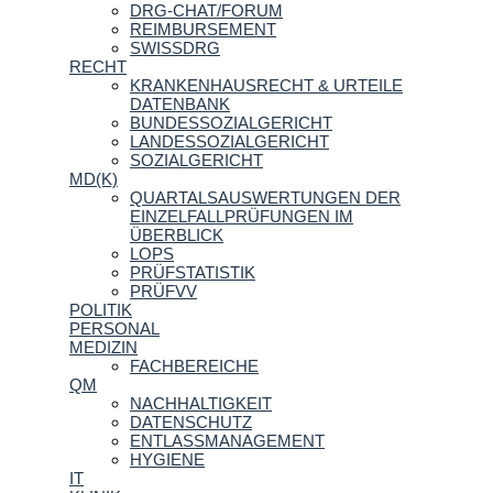
DRG-CHAT/FORUM
REIMBURSEMENT
SWISSDRG
RECHT
KRANKENHAUSRECHT & URTEILE
DATENBANK
BUNDESSOZIALGERICHT
LANDESSOZIALGERICHT
SOZIALGERICHT
MD(K)
QUARTALSAUSWERTUNGEN DER
EINZELFALLPRÜFUNGEN IM
ÜBERBLICK
LOPS
PRÜFSTATISTIK
PRÜFVV
POLITIK
PERSONAL
MEDIZIN
FACHBEREICHE
QM
NACHHALTIGKEIT
DATENSCHUTZ
ENTLASSMANAGEMENT
HYGIENE
IT