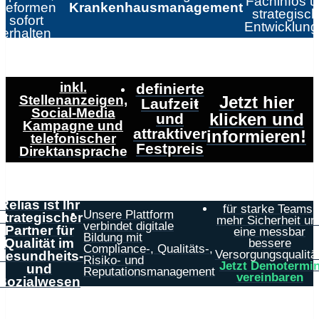
Fachinfos 
Reformen
Krankenhausmanagement
strategisc
sofort
Entwicklun
erhalten
inkl.
definierte
Stellenanzeigen,
Jetzt hier
Laufzeit
Social-Media
klicken und
und
Kampagne und
attraktiver
informieren!
telefonischer
Festpreis
Direktansprache
Relias ist Ihr
für starke Teams,
Unsere Plattform
strategischer
mehr Sicherheit un
verbindet digitale
Partner für
eine messbar
Bildung mit
Qualität im
bessere
Compliance-, Qualitäts-,
Versorgungsqualität
Gesundheits-
Risiko- und
Jetzt Demotermi
und
Reputationsmanagement
vereinbaren
Sozialwesen