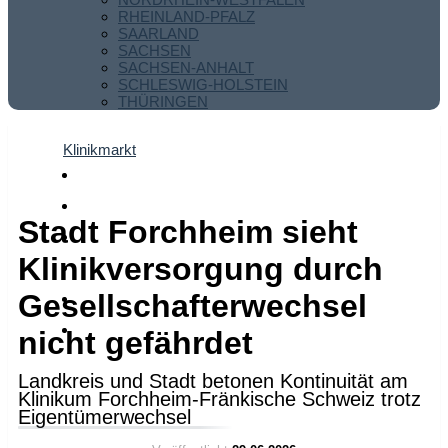
RHEINLAND-PFALZ
SAARLAND
SACHSEN
SACHSEN-ANHALT
SCHLESWIG-HOLSTEIN
THÜRINGEN
Klinikmarkt
Stadt Forchheim sieht
Klinikversorgung durch
Gesellschafterwechsel
nicht gefährdet
Landkreis und Stadt betonen Kontinuität am
Klinikum Forchheim-Fränkische Schweiz trotz
Eigentümerwechsel