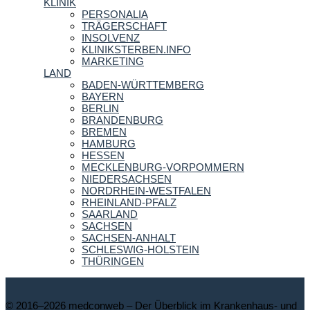
KLINIK
PERSONALIA
TRÄGERSCHAFT
INSOLVENZ
KLINIKSTERBEN.INFO
MARKETING
LAND
BADEN-WÜRTTEMBERG
BAYERN
BERLIN
BRANDENBURG
BREMEN
HAMBURG
HESSEN
MECKLENBURG-VORPOMMERN
NIEDERSACHSEN
NORDRHEIN-WESTFALEN
RHEINLAND-PFALZ
SAARLAND
SACHSEN
SACHSEN-ANHALT
SCHLESWIG-HOLSTEIN
THÜRINGEN
© 2016–2026 medconweb – Der Überblick im Krankenhaus- und