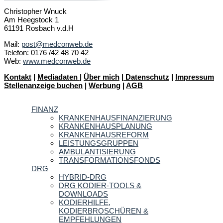
Christopher Wnuck
Am Heegstock 1
61191 Rosbach v.d.H
Mail:
post@medconweb.de
Telefon: 0176 /42 48 70 42
Web:
www.medconweb.de
Kontakt
|
Mediadaten
|
Über mich
|
Datenschutz
|
Impressum
Stellenanzeige buchen
|
Werbung
|
AGB
FINANZ
KRANKENHAUSFINANZIERUNG
KRANKENHAUSPLANUNG
KRANKENHAUSREFORM
LEISTUNGSGRUPPEN
AMBULANTISIERUNG
TRANSFORMATIONSFONDS
DRG
HYBRID-DRG
DRG KODIER-TOOLS &
DOWNLOADS
KODIERHILFE,
KODIERBROSCHÜREN &
EMPFEHLUNGEN