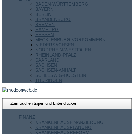
BADEN-WÜRTTEMBERG
BAYERN
BERLIN
BRANDENBURG
BREMEN
HAMBURG
HESSEN
MECKLENBURG-VORPOMMERN
NIEDERSACHSEN
NORDRHEIN-WESTFALEN
RHEINLAND-PFALZ
SAARLAND
SACHSEN
SACHSEN-ANHALT
SCHLESWIG-HOLSTEIN
THÜRINGEN
FINANZ
KRANKENHAUSFINANZIERUNG
KRANKENHAUSPLANUNG
KRANKENHAUSREFORM