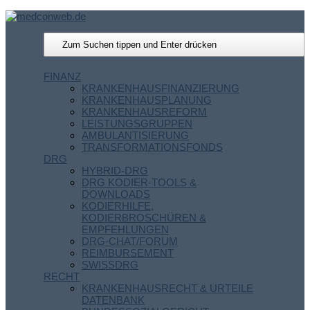
FINANZ
KRANKENHAUSFINANZIERUNG
KRANKENHAUSPLANUNG
KRANKENHAUSREFORM
LEISTUNGSGRUPPEN
AMBULANTISIERUNG
TRANSFORMATIONSFONDS
DRG
HYBRID-DRG
DRG KODIER-TOOLS &
DOWNLOADS
KODIERHILFE,
KODIERBROSCHÜREN &
EMPFEHLUNGEN
DRG-CHAT/FORUM
REIMBURSEMENT
SWISSDRG
RECHT
KRANKENHAUSRECHT & URTEILE
DATENBANK