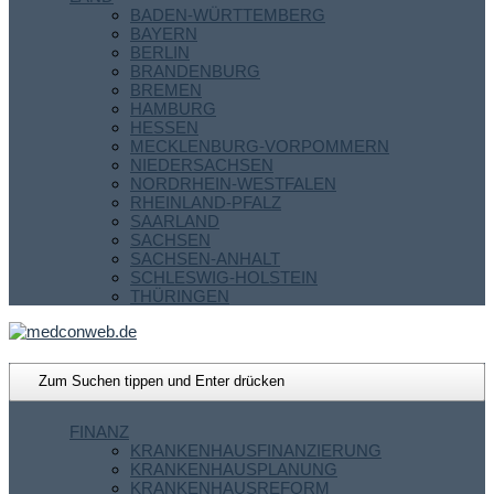
BADEN-WÜRTTEMBERG
BAYERN
BERLIN
BRANDENBURG
BREMEN
HAMBURG
HESSEN
MECKLENBURG-VORPOMMERN
NIEDERSACHSEN
NORDRHEIN-WESTFALEN
RHEINLAND-PFALZ
SAARLAND
SACHSEN
SACHSEN-ANHALT
SCHLESWIG-HOLSTEIN
THÜRINGEN
FINANZ
KRANKENHAUSFINANZIERUNG
KRANKENHAUSPLANUNG
KRANKENHAUSREFORM