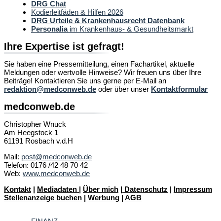
DRG Chat
Kodierleitfäden & Hilfen 2026
DRG Urteile & Krankenhausrecht Datenbank
Personalia
im Krankenhaus- & Gesundheitsmarkt
Ihre Expertise ist gefragt!
Sie haben eine Pressemitteilung, einen Fachartikel, aktuelle
Meldungen oder wertvolle Hinweise? Wir freuen uns über Ihre
Beiträge! Kontaktieren Sie uns gerne per E-Mail an
redaktion@medconweb.de
oder über unser
Kontaktformular
medconweb.de
Christopher Wnuck
Am Heegstock 1
61191 Rosbach v.d.H
Mail:
post@medconweb.de
Telefon: 0176 /42 48 70 42
Web:
www.medconweb.de
Kontakt
|
Mediadaten
|
Über mich
|
Datenschutz
|
Impressum
Stellenanzeige buchen
|
Werbung
|
AGB