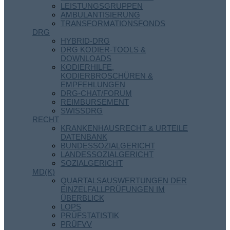
LEISTUNGSGRUPPEN
AMBULANTISIERUNG
TRANSFORMATIONSFONDS
DRG
HYBRID-DRG
DRG KODIER-TOOLS &
DOWNLOADS
KODIERHILFE,
KODIERBROSCHÜREN &
EMPFEHLUNGEN
DRG-CHAT/FORUM
REIMBURSEMENT
SWISSDRG
RECHT
KRANKENHAUSRECHT & URTEILE
DATENBANK
BUNDESSOZIALGERICHT
LANDESSOZIALGERICHT
SOZIALGERICHT
MD(K)
QUARTALSAUSWERTUNGEN DER
EINZELFALLPRÜFUNGEN IM
ÜBERBLICK
LOPS
PRÜFSTATISTIK
PRÜFVV