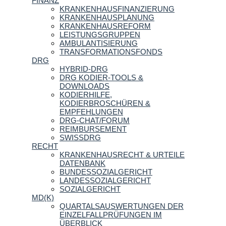
FINANZ
KRANKENHAUSFINANZIERUNG
KRANKENHAUSPLANUNG
KRANKENHAUSREFORM
LEISTUNGSGRUPPEN
AMBULANTISIERUNG
TRANSFORMATIONSFONDS
DRG
HYBRID-DRG
DRG KODIER-TOOLS &
DOWNLOADS
KODIERHILFE,
KODIERBROSCHÜREN &
EMPFEHLUNGEN
DRG-CHAT/FORUM
REIMBURSEMENT
SWISSDRG
RECHT
KRANKENHAUSRECHT & URTEILE
DATENBANK
BUNDESSOZIALGERICHT
LANDESSOZIALGERICHT
SOZIALGERICHT
MD(K)
QUARTALSAUSWERTUNGEN DER
EINZELFALLPRÜFUNGEN IM
ÜBERBLICK