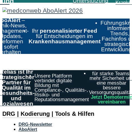
tung
Unterstützung
Kranke
boAlert
–
Führungskrä
linik-News,
informiert:
nagement-
Ihr
personalisierter Feed
Trends,
Updates,
für Entscheidungen im
Fachinfos 
Reformen
Krankenhausmanagement
strategisc
sofort
Entwicklun
erhalten
Relias ist Ihr
für starke Teams,
Unsere Plattform
strategischer
mehr Sicherheit un
verbindet digitale
Partner für
eine messbar
Bildung mit
Qualität im
bessere
Compliance-, Qualitäts-,
Versorgungsqualität
Gesundheits-
Risiko- und
Jetzt Demotermi
und
Reputationsmanagement
vereinbaren
Sozialwesen
DRG | Kodierung | Tools & Hilfen
DRG-Newsletter
AboAlert