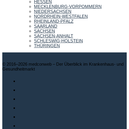
HESSEN
MECKLENBURG-VORPOMMERN
NIEDERSACHSEN
NORDRHEIN-WESTFALEN
RHEINLAND-PFALZ
SAARLAND
SACHSEN
SACHSEN-ANHALT
SCHLESWIG-HOLSTEIN
THÜRINGEN
© 2016–2026 medconweb – Der Überblick im Krankenhaus- und
Gesundheitmarkt