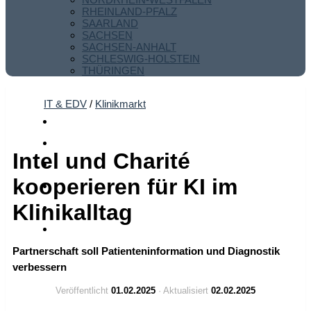
RHEINLAND-PFALZ
SAARLAND
SACHSEN
SACHSEN-ANHALT
SCHLESWIG-HOLSTEIN
THÜRINGEN
IT & EDV
/
Klinikmarkt
Intel und Charité
kooperieren für KI im
Klinikalltag
Partnerschaft soll Patienteninformation und Diagnostik
verbessern
Veröffentlicht
01.02.2025
· Aktualisiert
02.02.2025