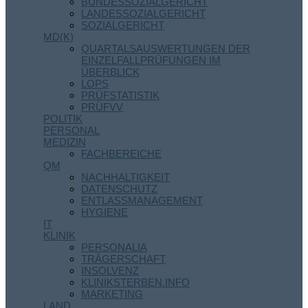
BUNDESSOZIALGERICHT
LANDESSOZIALGERICHT
SOZIALGERICHT
MD(K)
QUARTALSAUSWERTUNGEN DER
EINZELFALLPRÜFUNGEN IM
ÜBERBLICK
LOPS
PRÜFSTATISTIK
PRÜFVV
POLITIK
PERSONAL
MEDIZIN
FACHBEREICHE
QM
NACHHALTIGKEIT
DATENSCHUTZ
ENTLASSMANAGEMENT
HYGIENE
IT
KLINIK
PERSONALIA
TRÄGERSCHAFT
INSOLVENZ
KLINIKSTERBEN.INFO
MARKETING
LAND