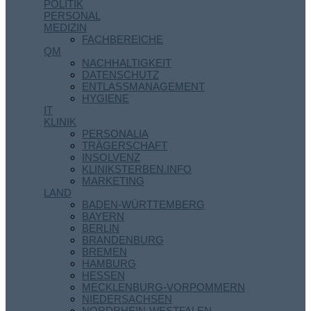
POLITIK
PERSONAL
MEDIZIN
FACHBEREICHE
QM
NACHHALTIGKEIT
DATENSCHUTZ
ENTLASSMANAGEMENT
HYGIENE
IT
KLINIK
PERSONALIA
TRÄGERSCHAFT
INSOLVENZ
KLINIKSTERBEN.INFO
MARKETING
LAND
BADEN-WÜRTTEMBERG
BAYERN
BERLIN
BRANDENBURG
BREMEN
HAMBURG
HESSEN
MECKLENBURG-VORPOMMERN
NIEDERSACHSEN
NORDRHEIN-WESTFALEN