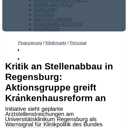
RHEINLAND-PFALZ
SAARLAND
SACHSEN
SACHSEN-ANHALT
SCHLESWIG-HOLSTEIN
THÜRINGEN
Finanzierung
/
Klinikmarkt
/
Personal
Kritik an Stellenabbau in
Regensburg:
Aktionsgruppe greift
Krankenhausreform an
Initiative sieht geplante
Arztstellenstreichungen am
Universitätsklinikum Regensburg als
Warnsignal für Klinikpolitik des Bundes