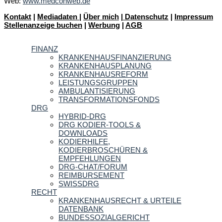
Web:
www.medconweb.de
Kontakt
|
Mediadaten
|
Über mich
|
Datenschutz
|
Impressum
Stellenanzeige buchen
|
Werbung
|
AGB
FINANZ
KRANKENHAUSFINANZIERUNG
KRANKENHAUSPLANUNG
KRANKENHAUSREFORM
LEISTUNGSGRUPPEN
AMBULANTISIERUNG
TRANSFORMATIONSFONDS
DRG
HYBRID-DRG
DRG KODIER-TOOLS &
DOWNLOADS
KODIERHILFE,
KODIERBROSCHÜREN &
EMPFEHLUNGEN
DRG-CHAT/FORUM
REIMBURSEMENT
SWISSDRG
RECHT
KRANKENHAUSRECHT & URTEILE
DATENBANK
BUNDESSOZIALGERICHT