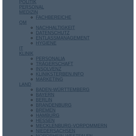
POLITIK
PERSONAL
MEDIZIN
FACHBEREICHE
QM
NACHHALTIGKEIT
DATENSCHUTZ
ENTLASSMANAGEMENT
HYGIENE
IT
KLINIK
PERSONALIA
TRÄGERSCHAFT
INSOLVENZ
KLINIKSTERBEN.INFO
MARKETING
LAND
BADEN-WÜRTTEMBERG
BAYERN
BERLIN
BRANDENBURG
BREMEN
HAMBURG
HESSEN
MECKLENBURG-VORPOMMERN
NIEDERSACHSEN
NORDRHEIN-WESTFALEN