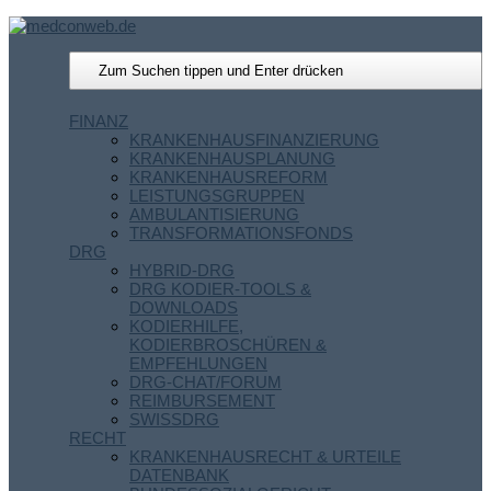
FINANZ
KRANKENHAUSFINANZIERUNG
KRANKENHAUSPLANUNG
KRANKENHAUSREFORM
LEISTUNGSGRUPPEN
AMBULANTISIERUNG
TRANSFORMATIONSFONDS
DRG
HYBRID-DRG
DRG KODIER-TOOLS &
DOWNLOADS
KODIERHILFE,
KODIERBROSCHÜREN &
EMPFEHLUNGEN
DRG-CHAT/FORUM
REIMBURSEMENT
SWISSDRG
RECHT
KRANKENHAUSRECHT & URTEILE
DATENBANK