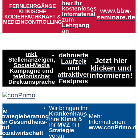
hier Ihr
FERNLEHRGÄNGE
kostenloses
www.bbw-
KLINISCHE
Infomaterial
KODIERFACHKRAFT &
seminare.de
zum
MEDIZINCONTROLLING
Lehrgang
an
inkl.
definierte
Stellenanzeigen,
Jetzt hier
Laufzeit
Social-Media
klicken und
und
Kampagne und
attraktiver
informieren!
telefonischer
Festpreis
Direktansprache
Wir bringen Ihr
Die
Krankenhaus
,
Strategieberatung
Mehr
Ihre
Klinik
&
der Gesundheits-
Informationen:
Ihr
MVZ
mit
und
www.conPrimo.d
Strategie
Sozialwirtschaft
voran