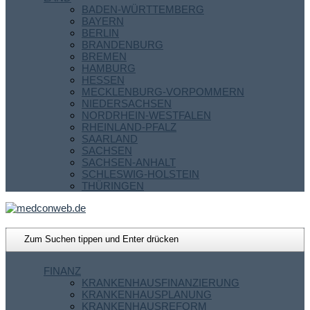
BADEN-WÜRTTEMBERG
BAYERN
BERLIN
BRANDENBURG
BREMEN
HAMBURG
HESSEN
MECKLENBURG-VORPOMMERN
NIEDERSACHSEN
NORDRHEIN-WESTFALEN
RHEINLAND-PFALZ
SAARLAND
SACHSEN
SACHSEN-ANHALT
SCHLESWIG-HOLSTEIN
THÜRINGEN
FINANZ
KRANKENHAUSFINANZIERUNG
KRANKENHAUSPLANUNG
KRANKENHAUSREFORM