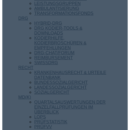
LEISTUNGSGRUPPEN
AMBULANTISIERUNG
TRANSFORMATIONSFONDS
DRG
HYBRID-DRG
DRG KODIER-TOOLS &
DOWNLOADS
KODIERHILFE,
KODIERBROSCHÜREN &
EMPFEHLUNGEN
DRG-CHAT/FORUM
REIMBURSEMENT
SWISSDRG
RECHT
KRANKENHAUSRECHT & URTEILE
DATENBANK
BUNDESSOZIALGERICHT
LANDESSOZIALGERICHT
SOZIALGERICHT
MD(K)
QUARTALSAUSWERTUNGEN DER
EINZELFALLPRÜFUNGEN IM
ÜBERBLICK
LOPS
PRÜFSTATISTIK
PRÜFVV