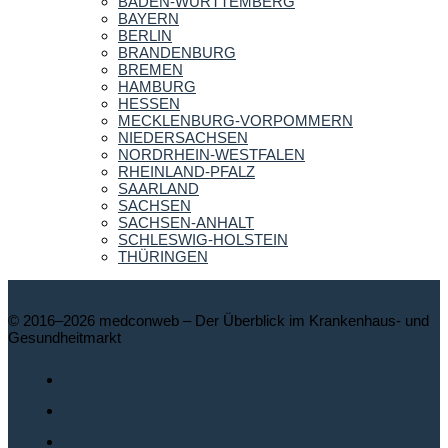
BADEN-WÜRTTEMBERG
BAYERN
BERLIN
BRANDENBURG
BREMEN
HAMBURG
HESSEN
MECKLENBURG-VORPOMMERN
NIEDERSACHSEN
NORDRHEIN-WESTFALEN
RHEINLAND-PFALZ
SAARLAND
SACHSEN
SACHSEN-ANHALT
SCHLESWIG-HOLSTEIN
THÜRINGEN
© 2016–2026 medconweb – Der Überblick im Krankenhaus- und
Gesundheitmarkt