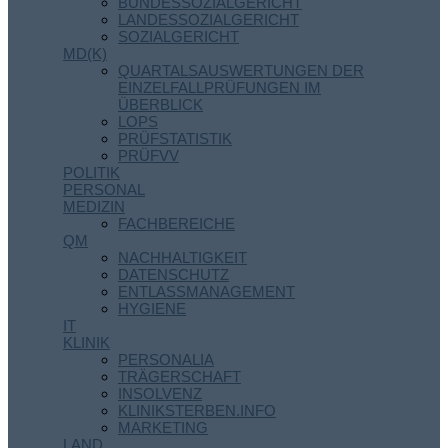
BUNDESSOZIALGERICHT
LANDESSOZIALGERICHT
SOZIALGERICHT
MD(K)
QUARTALSAUSWERTUNGEN DER
EINZELFALLPRÜFUNGEN IM
ÜBERBLICK
LOPS
PRÜFSTATISTIK
PRÜFVV
POLITIK
PERSONAL
MEDIZIN
FACHBEREICHE
QM
NACHHALTIGKEIT
DATENSCHUTZ
ENTLASSMANAGEMENT
HYGIENE
IT
KLINIK
PERSONALIA
TRÄGERSCHAFT
INSOLVENZ
KLINIKSTERBEN.INFO
MARKETING
LAND