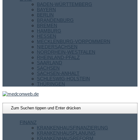
BADEN-WÜRTTEMBERG
BAYERN
BERLIN
BRANDENBURG
BREMEN
HAMBURG
HESSEN
MECKLENBURG-VORPOMMERN
NIEDERSACHSEN
NORDRHEIN-WESTFALEN
RHEINLAND-PFALZ
SAARLAND
SACHSEN
SACHSEN-ANHALT
SCHLESWIG-HOLSTEIN
THÜRINGEN
FINANZ
KRANKENHAUSFINANZIERUNG
KRANKENHAUSPLANUNG
KRANKENHAUSREFORM