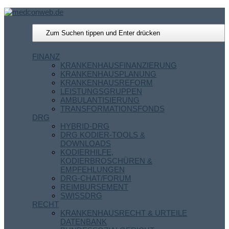
FINANZ
KRANKENHAUSFINANZIERUNG
KRANKENHAUSPLANUNG
KRANKENHAUSREFORM
LEISTUNGSGRUPPEN
AMBULANTISIERUNG
TRANSFORMATIONSFONDS
DRG
HYBRID-DRG
DRG KODIER-TOOLS &
DOWNLOADS
KODIERHILFE,
KODIERBROSCHÜREN &
EMPFEHLUNGEN
DRG-CHAT/FORUM
REIMBURSEMENT
SWISSDRG
RECHT
KRANKENHAUSRECHT & URTEILE
DATENBANK