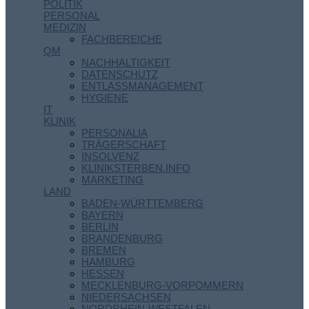
POLITIK
PERSONAL
MEDIZIN
FACHBEREICHE
QM
NACHHALTIGKEIT
DATENSCHUTZ
ENTLASSMANAGEMENT
HYGIENE
IT
KLINIK
PERSONALIA
TRÄGERSCHAFT
INSOLVENZ
KLINIKSTERBEN.INFO
MARKETING
LAND
BADEN-WÜRTTEMBERG
BAYERN
BERLIN
BRANDENBURG
BREMEN
HAMBURG
HESSEN
MECKLENBURG-VORPOMMERN
NIEDERSACHSEN
NORDRHEIN-WESTFALEN