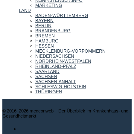
KLINIKSTERBEN.INFO
MARKETING
LAND
BADEN-WÜRTTEMBERG
BAYERN
BERLIN
BRANDENBURG
BREMEN
HAMBURG
HESSEN
MECKLENBURG-VORPOMMERN
NIEDERSACHSEN
NORDRHEIN-WESTFALEN
RHEINLAND-PFALZ
SAARLAND
SACHSEN
SACHSEN-ANHALT
SCHLESWIG-HOLSTEIN
THÜRINGEN
© 2016–2026 medconweb – Der Überblick im Krankenhaus- und
Gesundheitmarkt