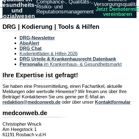
Compliance-, Qualitäts-,
Versorgungsqualität
Gesundheits-
Risiko- und
Jetzt Demotermi
und
Reputationsmanagement
vereinbaren
Sozialwesen
DRG | Kodierung | Tools & Hilfen
DRG-Newsletter
AboAlert
DRG Chat
Kodierleitfäden & Hilfen 2026
DRG Urteile & Krankenhausrecht Datenbank
Personalia
im Krankenhaus- & Gesundheitsmarkt
Ihre Expertise ist gefragt!
Sie haben eine Pressemitteilung, einen Fachartikel, aktuelle
Meldungen oder wertvolle Hinweise? Wir freuen uns über Ihre
Beiträge! Kontaktieren Sie uns gerne per E-Mail an
redaktion@medconweb.de
oder über unser
Kontaktformular
medconweb.de
Christopher Wnuck
Am Heegstock 1
61191 Rosbach v.d.H