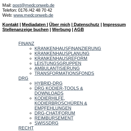
Mail:
post@medconweb.de
Telefon: 0176 /42 48 70 42
Web:
www.medconweb.de
Kontakt
|
Mediadaten
|
Über mich
|
Datenschutz
|
Impressum
Stellenanzeige buchen
|
Werbung
|
AGB
FINANZ
KRANKENHAUSFINANZIERUNG
KRANKENHAUSPLANUNG
KRANKENHAUSREFORM
LEISTUNGSGRUPPEN
AMBULANTISIERUNG
TRANSFORMATIONSFONDS
DRG
HYBRID-DRG
DRG KODIER-TOOLS &
DOWNLOADS
KODIERHILFE,
KODIERBROSCHÜREN &
EMPFEHLUNGEN
DRG-CHAT/FORUM
REIMBURSEMENT
SWISSDRG
RECHT