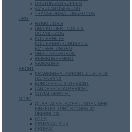
LEISTUNGSGRUPPEN
AMBULANTISIERUNG
TRANSFORMATIONSFONDS
DRG
HYBRID-DRG
DRG KODIER-TOOLS &
DOWNLOADS
KODIERHILFE,
KODIERBROSCHÜREN &
EMPFEHLUNGEN
DRG-CHAT/FORUM
REIMBURSEMENT
SWISSDRG
RECHT
KRANKENHAUSRECHT & URTEILE
DATENBANK
BUNDESSOZIALGERICHT
LANDESSOZIALGERICHT
SOZIALGERICHT
MD(K)
QUARTALSAUSWERTUNGEN DER
EINZELFALLPRÜFUNGEN IM
ÜBERBLICK
LOPS
PRÜFSTATISTIK
PRÜFVV