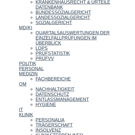
KRANKENHAUSRECHT & URTEILE
DATENBANK
BUNDESSOZIALGERICHT
LANDESSOZIALGERICHT
SOZIALGERICHT
MD(K)
QUARTALSAUSWERTUNGEN DER
EINZELFALLPRÜFUNGEN IM
ÜBERBLICK
LOPS
PRÜFSTATISTIK
PRÜFVV
POLITIK
PERSONAL
MEDIZIN
FACHBEREICHE
QM
NACHHALTIGKEIT
DATENSCHUTZ
ENTLASSMANAGEMENT
HYGIENE
IT
KLINIK
PERSONALIA
TRÄGERSCHAFT
INSOLVENZ