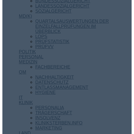
BUNDESSOZIALGERICHT
LANDESSOZIALGERICHT
SOZIALGERICHT
MD(K)
QUARTALSAUSWERTUNGEN DER
EINZELFALLPRÜFUNGEN IM
ÜBERBLICK
LOPS
PRÜFSTATISTIK
PRÜFVV
POLITIK
PERSONAL
MEDIZIN
FACHBEREICHE
QM
NACHHALTIGKEIT
DATENSCHUTZ
ENTLASSMANAGEMENT
HYGIENE
IT
KLINIK
PERSONALIA
TRÄGERSCHAFT
INSOLVENZ
KLINIKSTERBEN.INFO
MARKETING
LAND