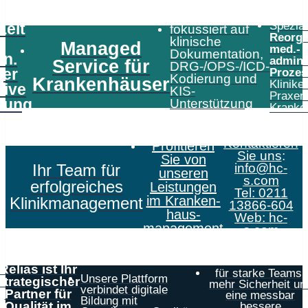
Speziali
Zeit
fokussiert auf
Reorga
klinische
Managed
med.-
Dokumentation,
in.
admini
Service für
DRG-/OPS-/ICD-
er
Prozes
Kodierung und
Krankenhäuser
Klinike
tive
KIS-
Praxen
tung
Unterstützung
Kranke
Kontaktieren
Profitieren
Sie uns
:
Sie von
Ihr Team für
info@hc-
unseren
s.com
erfolgreiches
Leistungen
Tel: 0211
im Kranken­
Klinikmanagement
13866-604
haus­
Web:
hc-
management
s.com
Relias ist Ihr
für starke Teams,
Unsere Plattform
strategischer
mehr Sicherheit un
verbindet digitale
Partner für
eine messbar
Bildung mit
Qualität im
bessere