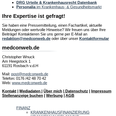
DRG Urteile & Krankenhausrecht Datenbank
Personalia
im Krankenhaus- & Gesundheitsmarkt
Ihre Expertise ist gefragt!
Sie haben eine Pressemitteilung, einen Fachartikel, aktuelle
Meldungen oder wertvolle Hinweise? Wir freuen uns über Ihre
Beiträge! Kontaktieren Sie uns gerne per E-Mail an
redaktion@medconweb.de
oder über unser
Kontaktformular
medconweb.de
Christopher Wnuck
Am Heegstock 1
61191 Rosbach v.d.H
Mail:
post@medconweb.de
Telefon: 0176 /42 48 70 42
Web:
www.medconweb.de
Kontakt
|
Mediadaten
|
Über mich
|
Datenschutz
|
Impressum
Stellenanzeige buchen
|
Werbung
|
AGB
FINANZ
KRANKENHAUSFINANZIERUNG