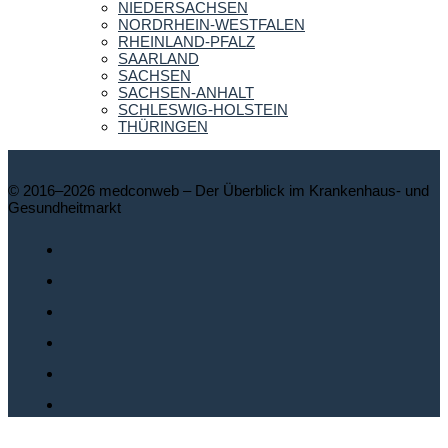
NIEDERSACHSEN
NORDRHEIN-WESTFALEN
RHEINLAND-PFALZ
SAARLAND
SACHSEN
SACHSEN-ANHALT
SCHLESWIG-HOLSTEIN
THÜRINGEN
© 2016–2026 medconweb – Der Überblick im Krankenhaus- und
Gesundheitmarkt