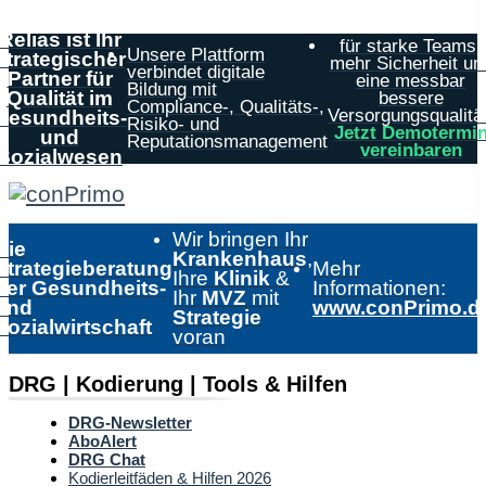
Relias ist Ihr
für starke Teams,
Unsere Plattform
strategischer
mehr Sicherheit un
verbindet digitale
Partner für
eine messbar
Bildung mit
Qualität im
bessere
Compliance-, Qualitäts-,
Versorgungsqualität
Gesundheits-
Risiko- und
Jetzt Demotermi
und
Reputationsmanagement
vereinbaren
Sozialwesen
Wir bringen Ihr
Die
Krankenhaus
,
Strategieberatung
Mehr
Ihre
Klinik
&
der Gesundheits-
Informationen:
Ihr
MVZ
mit
und
www.conPrimo.d
Strategie
Sozialwirtschaft
voran
DRG | Kodierung | Tools & Hilfen
DRG-Newsletter
AboAlert
DRG Chat
Kodierleitfäden & Hilfen 2026