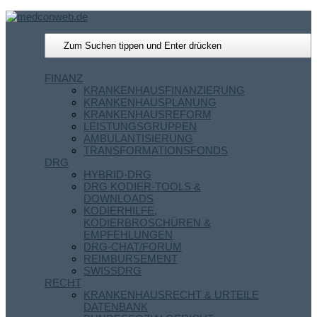
FINANZ
KRANKENHAUSFINANZIERUNG
KRANKENHAUSPLANUNG
KRANKENHAUSREFORM
LEISTUNGSGRUPPEN
AMBULANTISIERUNG
TRANSFORMATIONSFONDS
DRG
HYBRID-DRG
DRG KODIER-TOOLS &
DOWNLOADS
KODIERHILFE,
KODIERBROSCHÜREN &
EMPFEHLUNGEN
DRG-CHAT/FORUM
REIMBURSEMENT
SWISSDRG
RECHT
KRANKENHAUSRECHT & URTEILE
DATENBANK