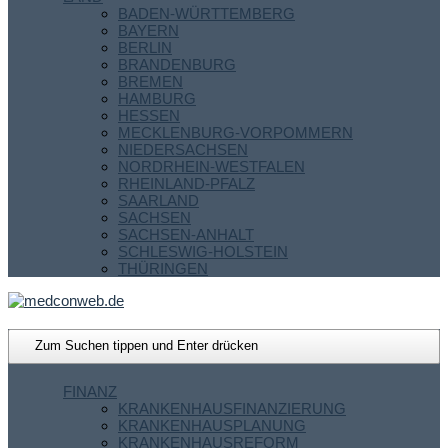
BADEN-WÜRTTEMBERG
BAYERN
BERLIN
BRANDENBURG
BREMEN
HAMBURG
HESSEN
MECKLENBURG-VORPOMMERN
NIEDERSACHSEN
NORDRHEIN-WESTFALEN
RHEINLAND-PFALZ
SAARLAND
SACHSEN
SACHSEN-ANHALT
SCHLESWIG-HOLSTEIN
THÜRINGEN
FINANZ
KRANKENHAUSFINANZIERUNG
KRANKENHAUSPLANUNG
KRANKENHAUSREFORM