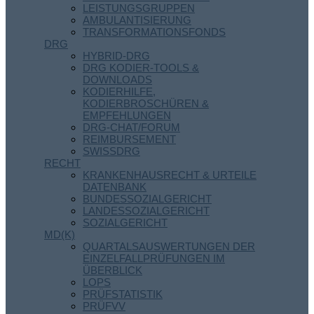
LEISTUNGSGRUPPEN
AMBULANTISIERUNG
TRANSFORMATIONSFONDS
DRG
HYBRID-DRG
DRG KODIER-TOOLS &
DOWNLOADS
KODIERHILFE,
KODIERBROSCHÜREN &
EMPFEHLUNGEN
DRG-CHAT/FORUM
REIMBURSEMENT
SWISSDRG
RECHT
KRANKENHAUSRECHT & URTEILE
DATENBANK
BUNDESSOZIALGERICHT
LANDESSOZIALGERICHT
SOZIALGERICHT
MD(K)
QUARTALSAUSWERTUNGEN DER
EINZELFALLPRÜFUNGEN IM
ÜBERBLICK
LOPS
PRÜFSTATISTIK
PRÜFVV