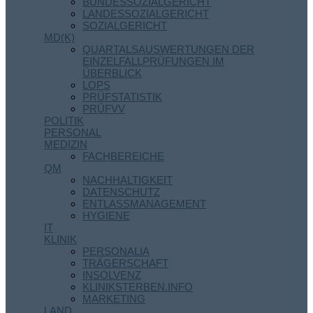
BUNDESSOZIALGERICHT
LANDESSOZIALGERICHT
SOZIALGERICHT
MD(K)
QUARTALSAUSWERTUNGEN DER
EINZELFALLPRÜFUNGEN IM
ÜBERBLICK
LOPS
PRÜFSTATISTIK
PRÜFVV
POLITIK
PERSONAL
MEDIZIN
FACHBEREICHE
QM
NACHHALTIGKEIT
DATENSCHUTZ
ENTLASSMANAGEMENT
HYGIENE
IT
KLINIK
PERSONALIA
TRÄGERSCHAFT
INSOLVENZ
KLINIKSTERBEN.INFO
MARKETING
LAND