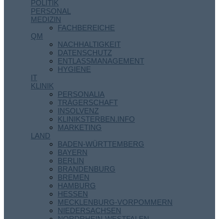
POLITIK
PERSONAL
MEDIZIN
FACHBEREICHE
QM
NACHHALTIGKEIT
DATENSCHUTZ
ENTLASSMANAGEMENT
HYGIENE
IT
KLINIK
PERSONALIA
TRÄGERSCHAFT
INSOLVENZ
KLINIKSTERBEN.INFO
MARKETING
LAND
BADEN-WÜRTTEMBERG
BAYERN
BERLIN
BRANDENBURG
BREMEN
HAMBURG
HESSEN
MECKLENBURG-VORPOMMERN
NIEDERSACHSEN
NORDRHEIN-WESTFALEN