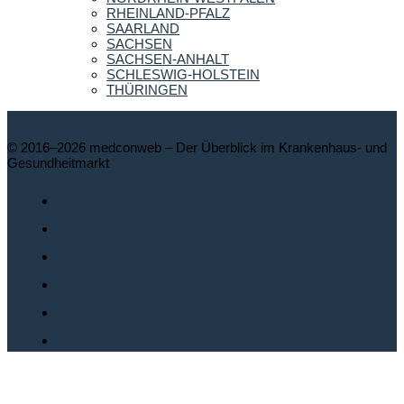
RHEINLAND-PFALZ
SAARLAND
SACHSEN
SACHSEN-ANHALT
SCHLESWIG-HOLSTEIN
THÜRINGEN
© 2016–2026 medconweb – Der Überblick im Krankenhaus- und
Gesundheitmarkt