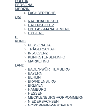
POLITIK
PERSONAL
MEDIZIN
FACHBEREICHE
QM
NACHHALTIGKEIT
DATENSCHUTZ
ENTLASSMANAGEMENT
HYGIENE
IT
KLINIK
PERSONALIA
TRÄGERSCHAFT
INSOLVENZ
KLINIKSTERBEN.INFO
MARKETING
LAND
BADEN-WÜRTTEMBERG
BAYERN
BERLIN
BRANDENBURG
BREMEN
HAMBURG
HESSEN
MECKLENBURG-VORPOMMERN
NIEDERSACHSEN
NORDRHEIN-WESTFALEN