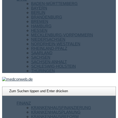
BADEN-WÜRTTEMBERG
BAYERN
BERLIN
BRANDENBURG
BREMEN
HAMBURG
HESSEN
MECKLENBURG-VORPOMMERN
NIEDERSACHSEN
NORDRHEIN-WESTFALEN
RHEINLAND-PFALZ
SAARLAND
SACHSEN
SACHSEN-ANHALT
SCHLESWIG-HOLSTEIN
THÜRINGEN
FINANZ
KRANKENHAUSFINANZIERUNG
KRANKENHAUSPLANUNG
KRANKENHAUSREFORM