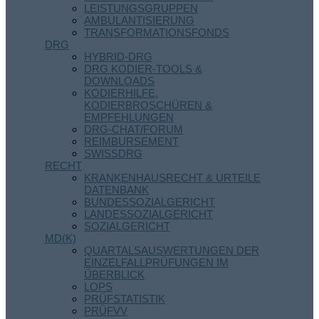
LEISTUNGSGRUPPEN
AMBULANTISIERUNG
TRANSFORMATIONSFONDS
DRG
HYBRID-DRG
DRG KODIER-TOOLS &
DOWNLOADS
KODIERHILFE,
KODIERBROSCHÜREN &
EMPFEHLUNGEN
DRG-CHAT/FORUM
REIMBURSEMENT
SWISSDRG
RECHT
KRANKENHAUSRECHT & URTEILE
DATENBANK
BUNDESSOZIALGERICHT
LANDESSOZIALGERICHT
SOZIALGERICHT
MD(K)
QUARTALSAUSWERTUNGEN DER
EINZELFALLPRÜFUNGEN IM
ÜBERBLICK
LOPS
PRÜFSTATISTIK
PRÜFVV