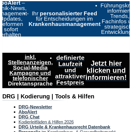
boAlert
–
Führungskrä
linik-News,
informiert:
nagement-
Ihr
personalisierter Feed
Trends,
Updates,
für Entscheidungen im
Fachinfos 
Reformen
Krankenhausmanagement
strategisc
sofort
Entwicklun
erhalten
inkl.
definierte
Stellenanzeigen,
Jetzt hier
Laufzeit
Social-Media
klicken und
und
Kampagne und
attraktiver
informieren!
telefonischer
Festpreis
Direktansprache
DRG | Kodierung | Tools & Hilfen
DRG-Newsletter
AboAlert
DRG Chat
Kodierleitfäden & Hilfen 2026
DRG Urteile & Krankenhausrecht Datenbank
Personalia
im Krankenhaus- & Gesundheitsmarkt