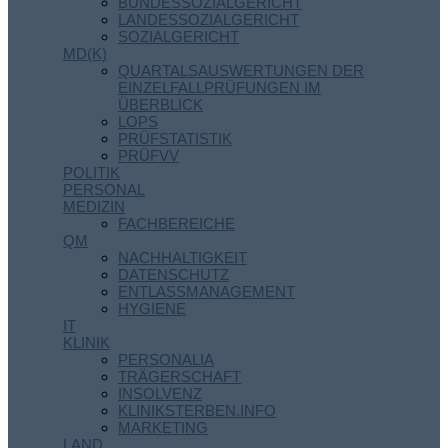
BUNDESSOZIALGERICHT
LANDESSOZIALGERICHT
SOZIALGERICHT
MD(K)
QUARTALSAUSWERTUNGEN DER
EINZELFALLPRÜFUNGEN IM
ÜBERBLICK
LOPS
PRÜFSTATISTIK
PRÜFVV
POLITIK
PERSONAL
MEDIZIN
FACHBEREICHE
QM
NACHHALTIGKEIT
DATENSCHUTZ
ENTLASSMANAGEMENT
HYGIENE
IT
KLINIK
PERSONALIA
TRÄGERSCHAFT
INSOLVENZ
KLINIKSTERBEN.INFO
MARKETING
LAND