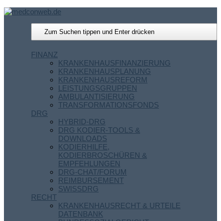
FINANZ
KRANKENHAUSFINANZIERUNG
KRANKENHAUSPLANUNG
KRANKENHAUSREFORM
LEISTUNGSGRUPPEN
AMBULANTISIERUNG
TRANSFORMATIONSFONDS
DRG
HYBRID-DRG
DRG KODIER-TOOLS &
DOWNLOADS
KODIERHILFE,
KODIERBROSCHÜREN &
EMPFEHLUNGEN
DRG-CHAT/FORUM
REIMBURSEMENT
SWISSDRG
RECHT
KRANKENHAUSRECHT & URTEILE
DATENBANK