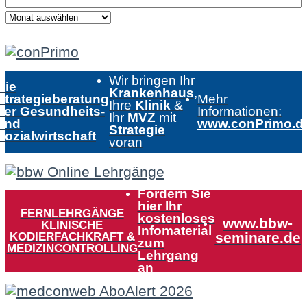
Wir bringen Ihr
Die
Krankenhaus
,
Strategieberatung
Mehr
Ihre
Klinik
&
der Gesundheits-
Informationen:
Ihr
MVZ
mit
und
www.conPrimo.d
Strategie
Sozialwirtschaft
voran
Fordern Sie
hier Ihr
FERNLEHRGÄNGE
kostenloses
www.bbw-
KLINISCHE
Infomaterial
KODIERFACHKRAFT &
seminare.de
zum
MEDIZINCONTROLLING
Lehrgang
an