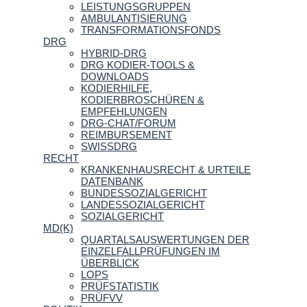
LEISTUNGSGRUPPEN
AMBULANTISIERUNG
TRANSFORMATIONSFONDS
DRG
HYBRID-DRG
DRG KODIER-TOOLS &
DOWNLOADS
KODIERHILFE,
KODIERBROSCHÜREN &
EMPFEHLUNGEN
DRG-CHAT/FORUM
REIMBURSEMENT
SWISSDRG
RECHT
KRANKENHAUSRECHT & URTEILE
DATENBANK
BUNDESSOZIALGERICHT
LANDESSOZIALGERICHT
SOZIALGERICHT
MD(K)
QUARTALSAUSWERTUNGEN DER
EINZELFALLPRÜFUNGEN IM
ÜBERBLICK
LOPS
PRÜFSTATISTIK
PRÜFVV