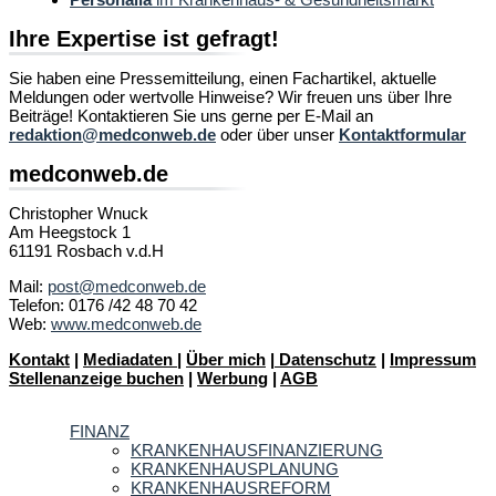
Ihre Expertise ist gefragt!
Sie haben eine Pressemitteilung, einen Fachartikel, aktuelle
Meldungen oder wertvolle Hinweise? Wir freuen uns über Ihre
Beiträge! Kontaktieren Sie uns gerne per E-Mail an
redaktion@medconweb.de
oder über unser
Kontaktformular
medconweb.de
Christopher Wnuck
Am Heegstock 1
61191 Rosbach v.d.H
Mail:
post@medconweb.de
Telefon: 0176 /42 48 70 42
Web:
www.medconweb.de
Kontakt
|
Mediadaten
|
Über mich
|
Datenschutz
|
Impressum
Stellenanzeige buchen
|
Werbung
|
AGB
FINANZ
KRANKENHAUSFINANZIERUNG
KRANKENHAUSPLANUNG
KRANKENHAUSREFORM