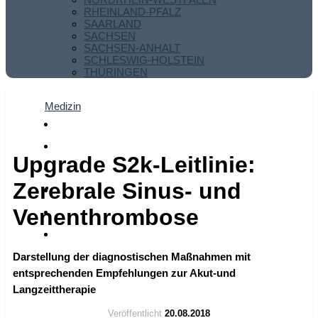
RHEINLAND-PFALZ
SAARLAND
SACHSEN
SACHSEN-ANHALT
SCHLESWIG-HOLSTEIN
THÜRINGEN
Medizin
Upgrade S2k-Leitlinie:
Zerebrale Sinus- und
Venenthrombose
Darstellung der diagnostischen Maßnahmen mit
entsprechenden Empfehlungen zur Akut-und
Langzeittherapie
Veröffentlicht
20.08.2018