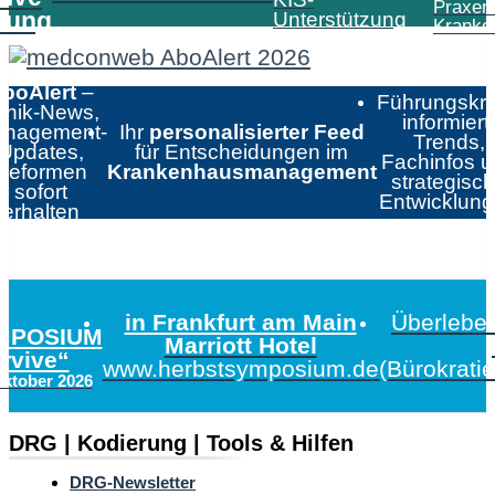
Praxen
tung
Unterstützung
Kranke
boAlert
–
Führungskrä
linik-News,
informiert:
nagement-
Ihr
personalisierter Feed
Trends,
Updates,
für Entscheidungen im
Fachinfos 
Reformen
Krankenhausmanagement
strategisc
sofort
Entwicklun
erhalten
in Frankfurt am Main
Überleben
MPOSIUM
Marriott Hotel
urvive“
www.herbstsymposium.de
(Bürokrati
Oktober 2026
DRG | Kodierung | Tools & Hilfen
DRG-Newsletter