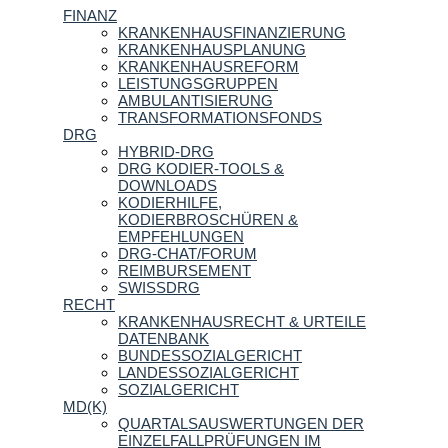
FINANZ
KRANKENHAUSFINANZIERUNG
KRANKENHAUSPLANUNG
KRANKENHAUSREFORM
LEISTUNGSGRUPPEN
AMBULANTISIERUNG
TRANSFORMATIONSFONDS
DRG
HYBRID-DRG
DRG KODIER-TOOLS &
DOWNLOADS
KODIERHILFE,
KODIERBROSCHÜREN &
EMPFEHLUNGEN
DRG-CHAT/FORUM
REIMBURSEMENT
SWISSDRG
RECHT
KRANKENHAUSRECHT & URTEILE
DATENBANK
BUNDESSOZIALGERICHT
LANDESSOZIALGERICHT
SOZIALGERICHT
MD(K)
QUARTALSAUSWERTUNGEN DER
EINZELFALLPRÜFUNGEN IM