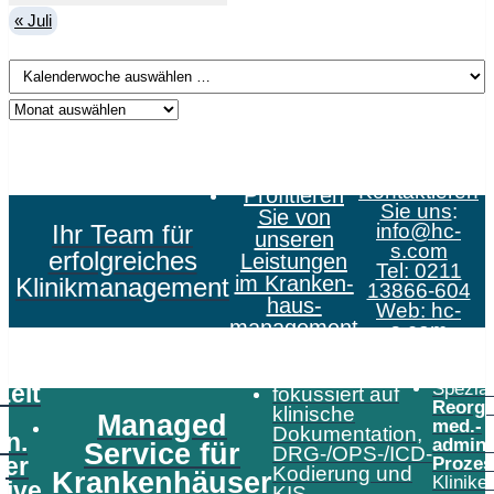
« Juli
Kontaktieren
Profitieren
Sie uns
:
Sie von
Ihr Team für
info@hc-
unseren
s.com
erfolgreiches
Leistungen
Tel: 0211
im Kranken­
Klinikmanagement
13866-604
haus­
Web:
hc-
management
s.com
Speziali
Zeit
fokussiert auf
Reorga
klinische
Managed
med.-
Dokumentation,
in.
admini
Service für
DRG-/OPS-/ICD-
er
Prozes
Kodierung und
Krankenhäuser
Klinike
tive
KIS-