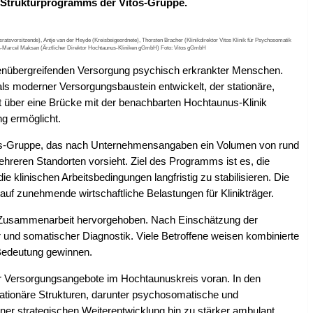
d Strukturprogramms der Vitos-Gruppe.
tsvorsitzende), Antje van der Heyde (Kreisbeigeordnete), Thorsten Bracher (Klinikdirektor Vitos Klinik für Psychosomatik
Saša-Marcel Maksan (Ärztlicher Direktor Hochtaunus-Kliniken gGmbH) Foto: Vitos gGmbH
torenübergreifenden Versorgung psychisch erkrankter Menschen.
s moderner Versorgungsbaustein entwickelt, der stationäre,
kt über eine Brücke mit der benachbarten Hochtaunus-Klinik
g ermöglicht.
itos-Gruppe, das nach Unternehmensangaben ein Volumen von rund
reren Standorten vorsieht. Ziel des Programms ist es, die
e klinischen Arbeitsbedingungen langfristig zu stabilisieren. Die
f zunehmende wirtschaftliche Belastungen für Klinikträger.
en Zusammenarbeit hervorgehoben. Nach Einschätzung der
er und somatischer Diagnostik. Viele Betroffene weisen kombinierte
 Bedeutung gewinnen.
er Versorgungsangebote im Hochtaunuskreis voran. In den
ationäre Strukturen, darunter psychosomatische und
er strategischen Weiterentwicklung hin zu stärker ambulant