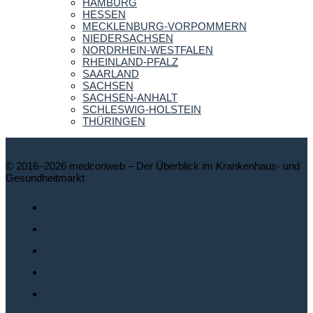
HAMBURG
HESSEN
MECKLENBURG-VORPOMMERN
NIEDERSACHSEN
NORDRHEIN-WESTFALEN
RHEINLAND-PFALZ
SAARLAND
SACHSEN
SACHSEN-ANHALT
SCHLESWIG-HOLSTEIN
THÜRINGEN
© 2016–2026 medconweb – Der Überblick im Krankenhaus- und
Gesundheitmarkt