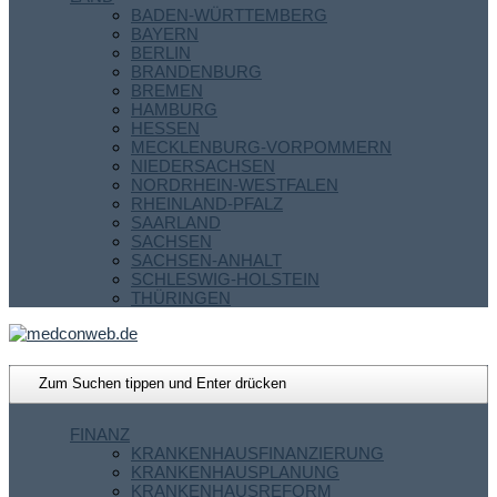
BADEN-WÜRTTEMBERG
BAYERN
BERLIN
BRANDENBURG
BREMEN
HAMBURG
HESSEN
MECKLENBURG-VORPOMMERN
NIEDERSACHSEN
NORDRHEIN-WESTFALEN
RHEINLAND-PFALZ
SAARLAND
SACHSEN
SACHSEN-ANHALT
SCHLESWIG-HOLSTEIN
THÜRINGEN
FINANZ
KRANKENHAUSFINANZIERUNG
KRANKENHAUSPLANUNG
KRANKENHAUSREFORM