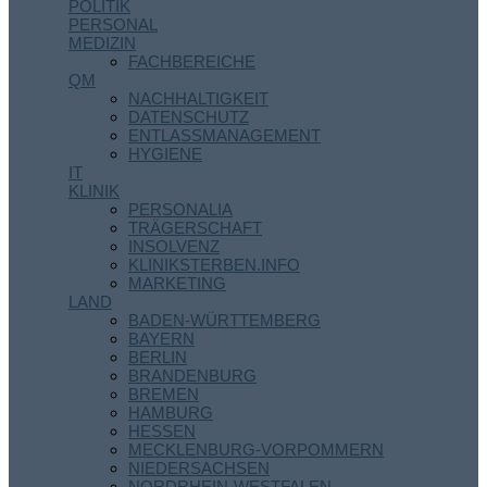
POLITIK
PERSONAL
MEDIZIN
FACHBEREICHE
QM
NACHHALTIGKEIT
DATENSCHUTZ
ENTLASSMANAGEMENT
HYGIENE
IT
KLINIK
PERSONALIA
TRÄGERSCHAFT
INSOLVENZ
KLINIKSTERBEN.INFO
MARKETING
LAND
BADEN-WÜRTTEMBERG
BAYERN
BERLIN
BRANDENBURG
BREMEN
HAMBURG
HESSEN
MECKLENBURG-VORPOMMERN
NIEDERSACHSEN
NORDRHEIN-WESTFALEN