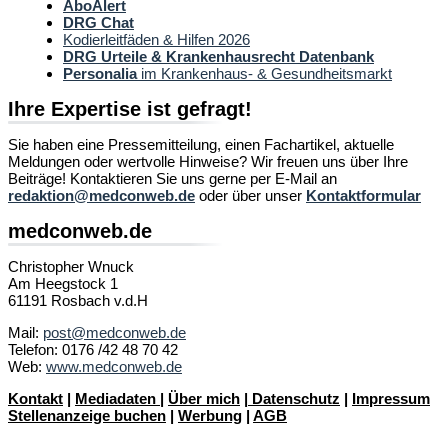
AboAlert
DRG Chat
Kodierleitfäden & Hilfen 2026
DRG Urteile & Krankenhausrecht Datenbank
Personalia
im Krankenhaus- & Gesundheitsmarkt
Ihre Expertise ist gefragt!
Sie haben eine Pressemitteilung, einen Fachartikel, aktuelle
Meldungen oder wertvolle Hinweise? Wir freuen uns über Ihre
Beiträge! Kontaktieren Sie uns gerne per E-Mail an
redaktion@medconweb.de
oder über unser
Kontaktformular
medconweb.de
Christopher Wnuck
Am Heegstock 1
61191 Rosbach v.d.H
Mail:
post@medconweb.de
Telefon: 0176 /42 48 70 42
Web:
www.medconweb.de
Kontakt
|
Mediadaten
|
Über mich
|
Datenschutz
|
Impressum
Stellenanzeige buchen
|
Werbung
|
AGB