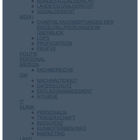
BUNDESSOZIALGERICHT
LANDESSOZIALGERICHT
SOZIALGERICHT
MD(K)
QUARTALSAUSWERTUNGEN DER
EINZELFALLPRÜFUNGEN IM
ÜBERBLICK
LOPS
PRÜFSTATISTIK
PRÜFVV
POLITIK
PERSONAL
MEDIZIN
FACHBEREICHE
QM
NACHHALTIGKEIT
DATENSCHUTZ
ENTLASSMANAGEMENT
HYGIENE
IT
KLINIK
PERSONALIA
TRÄGERSCHAFT
INSOLVENZ
KLINIKSTERBEN.INFO
MARKETING
LAND