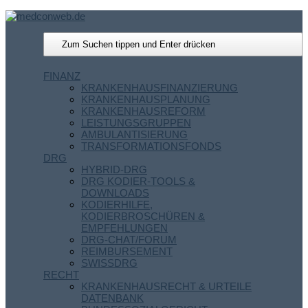
FINANZ
KRANKENHAUSFINANZIERUNG
KRANKENHAUSPLANUNG
KRANKENHAUSREFORM
LEISTUNGSGRUPPEN
AMBULANTISIERUNG
TRANSFORMATIONSFONDS
DRG
HYBRID-DRG
DRG KODIER-TOOLS &
DOWNLOADS
KODIERHILFE,
KODIERBROSCHÜREN &
EMPFEHLUNGEN
DRG-CHAT/FORUM
REIMBURSEMENT
SWISSDRG
RECHT
KRANKENHAUSRECHT & URTEILE
DATENBANK