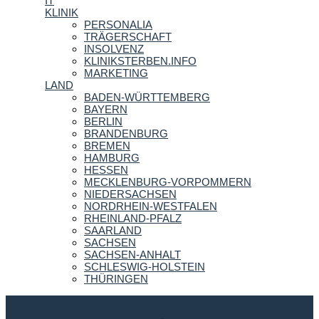
IT
KLINIK
PERSONALIA
TRÄGERSCHAFT
INSOLVENZ
KLINIKSTERBEN.INFO
MARKETING
LAND
BADEN-WÜRTTEMBERG
BAYERN
BERLIN
BRANDENBURG
BREMEN
HAMBURG
HESSEN
MECKLENBURG-VORPOMMERN
NIEDERSACHSEN
NORDRHEIN-WESTFALEN
RHEINLAND-PFALZ
SAARLAND
SACHSEN
SACHSEN-ANHALT
SCHLESWIG-HOLSTEIN
THÜRINGEN