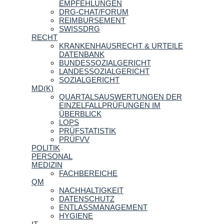
EMPFEHLUNGEN
DRG-CHAT/FORUM
REIMBURSEMENT
SWISSDRG
RECHT
KRANKENHAUSRECHT & URTEILE
DATENBANK
BUNDESSOZIALGERICHT
LANDESSOZIALGERICHT
SOZIALGERICHT
MD(K)
QUARTALSAUSWERTUNGEN DER
EINZELFALLPRÜFUNGEN IM
ÜBERBLICK
LOPS
PRÜFSTATISTIK
PRÜFVV
POLITIK
PERSONAL
MEDIZIN
FACHBEREICHE
QM
NACHHALTIGKEIT
DATENSCHUTZ
ENTLASSMANAGEMENT
HYGIENE