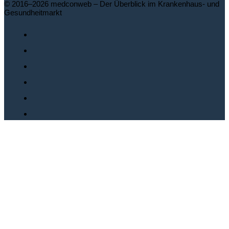
© 2016–2026 medconweb – Der Überblick im Krankenhaus- und
Gesundheitmarkt