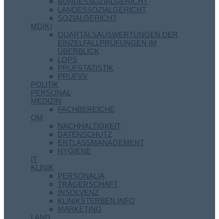
BUNDESSOZIALGERICHT
LANDESSOZIALGERICHT
SOZIALGERICHT
MD(K)
QUARTALSAUSWERTUNGEN DER
EINZELFALLPRÜFUNGEN IM
ÜBERBLICK
LOPS
PRÜFSTATISTIK
PRÜFVV
POLITIK
PERSONAL
MEDIZIN
FACHBEREICHE
QM
NACHHALTIGKEIT
DATENSCHUTZ
ENTLASSMANAGEMENT
HYGIENE
IT
KLINIK
PERSONALIA
TRÄGERSCHAFT
INSOLVENZ
KLINIKSTERBEN.INFO
MARKETING
LAND