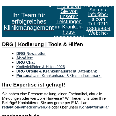
Kontaktieren
Profitieren
Sie uns
:
Sie von
Ihr Team für
info@hc-
unseren
s.com
erfolgreiches
Leistungen
Tel: 0211
im Kranken­
Klinikmanagement
13866-604
haus­
Web:
hc-
management
s.com
DRG | Kodierung | Tools & Hilfen
DRG-Newsletter
AboAlert
DRG Chat
Kodierleitfäden & Hilfen 2026
DRG Urteile & Krankenhausrecht Datenbank
Personalia
im Krankenhaus- & Gesundheitsmarkt
Ihre Expertise ist gefragt!
Sie haben eine Pressemitteilung, einen Fachartikel, aktuelle
Meldungen oder wertvolle Hinweise? Wir freuen uns über Ihre
Beiträge! Kontaktieren Sie uns gerne per E-Mail an
redaktion@medconweb.de
oder über unser
Kontaktformular