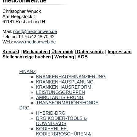
medconweb.de
Christopher Wnuck
Am Heegstock 1
61191 Rosbach v.d.H
Mail:
post@medconweb.de
Telefon: 0176 /42 48 70 42
Web:
www.medconweb.de
Kontakt
|
Mediadaten
|
Über mich
|
Datenschutz
|
Impressum
Stellenanzeige buchen
|
Werbung
|
AGB
FINANZ
KRANKENHAUSFINANZIERUNG
KRANKENHAUSPLANUNG
KRANKENHAUSREFORM
LEISTUNGSGRUPPEN
AMBULANTISIERUNG
TRANSFORMATIONSFONDS
DRG
HYBRID-DRG
DRG KODIER-TOOLS &
DOWNLOADS
KODIERHILFE,
KODIERBROSCHÜREN &