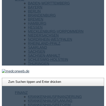
BADEN-WÜRTTEMBERG
BAYERN
BERLIN
BRANDENBURG
BREMEN
HAMBURG
HESSEN
MECKLENBURG-VORPOMMERN
NIEDERSACHSEN
NORDRHEIN-WESTFALEN
RHEINLAND-PFALZ
SAARLAND
SACHSEN
SACHSEN-ANHALT
SCHLESWIG-HOLSTEIN
THÜRINGEN
FINANZ
KRANKENHAUSFINANZIERUNG
KRANKENHAUSPLANUNG
KRANKENHAUSREFORM