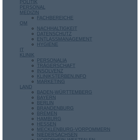
POLITIK
PERSONAL
MEDIZIN
FACHBEREICHE
QM
NACHHALTIGKEIT
DATENSCHUTZ
ENTLASSMANAGEMENT
HYGIENE
IT
KLINIK
PERSONALIA
TRÄGERSCHAFT
INSOLVENZ
KLINIKSTERBEN.INFO
MARKETING
LAND
BADEN-WÜRTTEMBERG
BAYERN
BERLIN
BRANDENBURG
BREMEN
HAMBURG
HESSEN
MECKLENBURG-VORPOMMERN
NIEDERSACHSEN
NORDRHEIN-WESTFALEN