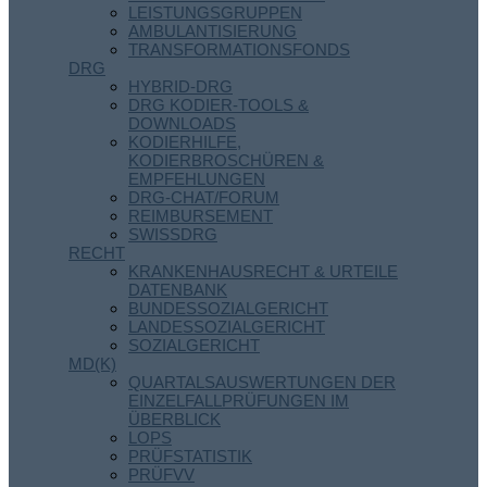
LEISTUNGSGRUPPEN
AMBULANTISIERUNG
TRANSFORMATIONSFONDS
DRG
HYBRID-DRG
DRG KODIER-TOOLS &
DOWNLOADS
KODIERHILFE,
KODIERBROSCHÜREN &
EMPFEHLUNGEN
DRG-CHAT/FORUM
REIMBURSEMENT
SWISSDRG
RECHT
KRANKENHAUSRECHT & URTEILE
DATENBANK
BUNDESSOZIALGERICHT
LANDESSOZIALGERICHT
SOZIALGERICHT
MD(K)
QUARTALSAUSWERTUNGEN DER
EINZELFALLPRÜFUNGEN IM
ÜBERBLICK
LOPS
PRÜFSTATISTIK
PRÜFVV