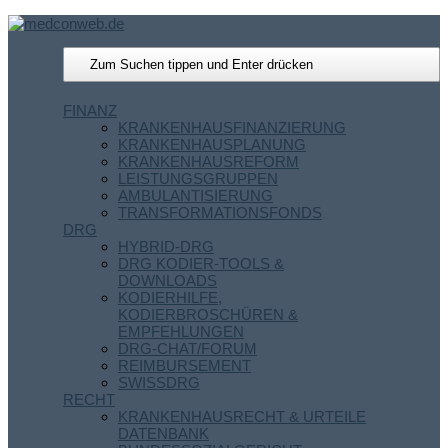
FINANZ
KRANKENHAUSFINANZIERUNG
KRANKENHAUSPLANUNG
KRANKENHAUSREFORM
LEISTUNGSGRUPPEN
AMBULANTISIERUNG
TRANSFORMATIONSFONDS
DRG
HYBRID-DRG
DRG KODIER-TOOLS &
DOWNLOADS
KODIERHILFE,
KODIERBROSCHÜREN &
EMPFEHLUNGEN
DRG-CHAT/FORUM
REIMBURSEMENT
SWISSDRG
RECHT
KRANKENHAUSRECHT & URTEILE
DATENBANK