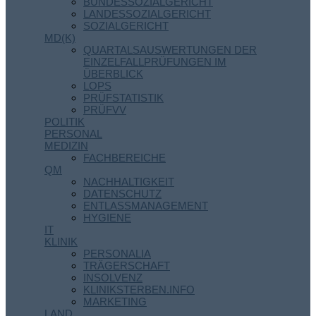
BUNDESSOZIALGERICHT
LANDESSOZIALGERICHT
SOZIALGERICHT
MD(K)
QUARTALSAUSWERTUNGEN DER
EINZELFALLPRÜFUNGEN IM
ÜBERBLICK
LOPS
PRÜFSTATISTIK
PRÜFVV
POLITIK
PERSONAL
MEDIZIN
FACHBEREICHE
QM
NACHHALTIGKEIT
DATENSCHUTZ
ENTLASSMANAGEMENT
HYGIENE
IT
KLINIK
PERSONALIA
TRÄGERSCHAFT
INSOLVENZ
KLINIKSTERBEN.INFO
MARKETING
LAND