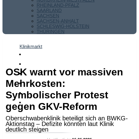
RHEINLAND-PFALZ
SAARLAND
SACHSEN
SACHSEN-ANHALT
SCHLESWIG-HOLSTEIN
THÜRINGEN
Klinikmarkt
OSK warnt vor massiven
Mehrkosten:
Symbolischer Protest
gegen GKV-Reform
Oberschwabenklinik beteiligt sich an BWKG-
Aktionstag – Defizite könnten laut Klinik
deutlich steigen