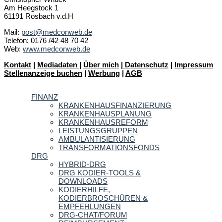
Am Heegstock 1
61191 Rosbach v.d.H
Mail:
post@medconweb.de
Telefon: 0176 /42 48 70 42
Web:
www.medconweb.de
Kontakt
|
Mediadaten
|
Über mich
|
Datenschutz
|
Impressum
Stellenanzeige buchen
|
Werbung
|
AGB
FINANZ
KRANKENHAUSFINANZIERUNG
KRANKENHAUSPLANUNG
KRANKENHAUSREFORM
LEISTUNGSGRUPPEN
AMBULANTISIERUNG
TRANSFORMATIONSFONDS
DRG
HYBRID-DRG
DRG KODIER-TOOLS &
DOWNLOADS
KODIERHILFE,
KODIERBROSCHÜREN &
EMPFEHLUNGEN
DRG-CHAT/FORUM