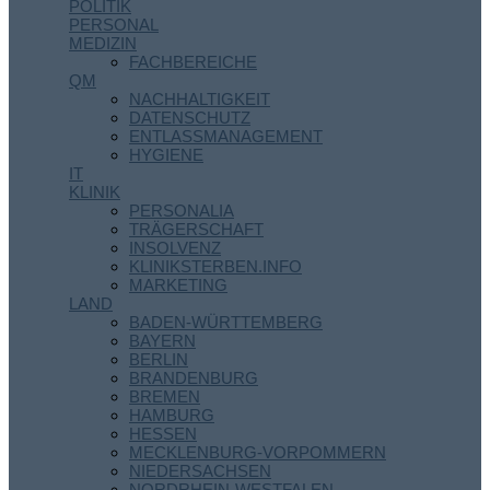
POLITIK
PERSONAL
MEDIZIN
FACHBEREICHE
QM
NACHHALTIGKEIT
DATENSCHUTZ
ENTLASSMANAGEMENT
HYGIENE
IT
KLINIK
PERSONALIA
TRÄGERSCHAFT
INSOLVENZ
KLINIKSTERBEN.INFO
MARKETING
LAND
BADEN-WÜRTTEMBERG
BAYERN
BERLIN
BRANDENBURG
BREMEN
HAMBURG
HESSEN
MECKLENBURG-VORPOMMERN
NIEDERSACHSEN
NORDRHEIN-WESTFALEN