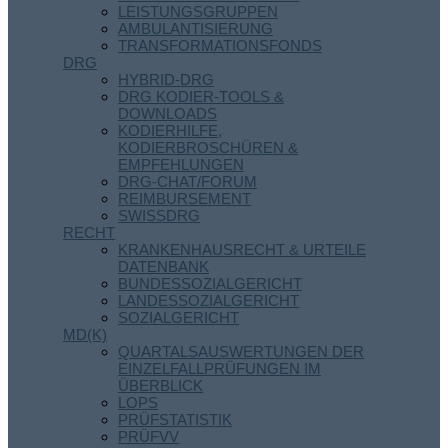
LEISTUNGSGRUPPEN
AMBULANTISIERUNG
TRANSFORMATIONSFONDS
DRG
HYBRID-DRG
DRG KODIER-TOOLS &
DOWNLOADS
KODIERHILFE,
KODIERBROSCHÜREN &
EMPFEHLUNGEN
DRG-CHAT/FORUM
REIMBURSEMENT
SWISSDRG
RECHT
KRANKENHAUSRECHT & URTEILE
DATENBANK
BUNDESSOZIALGERICHT
LANDESSOZIALGERICHT
SOZIALGERICHT
MD(K)
QUARTALSAUSWERTUNGEN DER
EINZELFALLPRÜFUNGEN IM
ÜBERBLICK
LOPS
PRÜFSTATISTIK
PRÜFVV