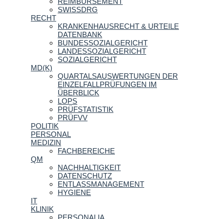
REIMBURSEMENT
SWISSDRG
RECHT
KRANKENHAUSRECHT & URTEILE
DATENBANK
BUNDESSOZIALGERICHT
LANDESSOZIALGERICHT
SOZIALGERICHT
MD(K)
QUARTALSAUSWERTUNGEN DER
EINZELFALLPRÜFUNGEN IM
ÜBERBLICK
LOPS
PRÜFSTATISTIK
PRÜFVV
POLITIK
PERSONAL
MEDIZIN
FACHBEREICHE
QM
NACHHALTIGKEIT
DATENSCHUTZ
ENTLASSMANAGEMENT
HYGIENE
IT
KLINIK
PERSONALIA