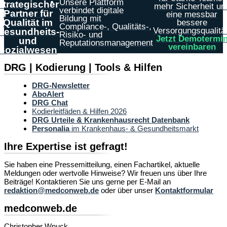
Unsere Plattform
strategischer
mehr Sicherheit un
verbindet digitale
Partner für
eine messbar
Bildung mit
Qualität im
bessere
Compliance-, Qualitäts-,
Versorgungsqualität
Gesundheits-
Risiko- und
Jetzt Demotermi
und
Reputationsmanagement
vereinbaren
Sozialwesen
DRG | Kodierung | Tools & Hilfen
DRG-Newsletter
AboAlert
DRG Chat
Kodierleitfäden & Hilfen 2026
DRG Urteile & Krankenhausrecht Datenbank
Personalia
im Krankenhaus- & Gesundheitsmarkt
Ihre Expertise ist gefragt!
Sie haben eine Pressemitteilung, einen Fachartikel, aktuelle
Meldungen oder wertvolle Hinweise? Wir freuen uns über Ihre
Beiträge! Kontaktieren Sie uns gerne per E-Mail an
redaktion@medconweb.de
oder über unser
Kontaktformular
medconweb.de
Christopher Wnuck