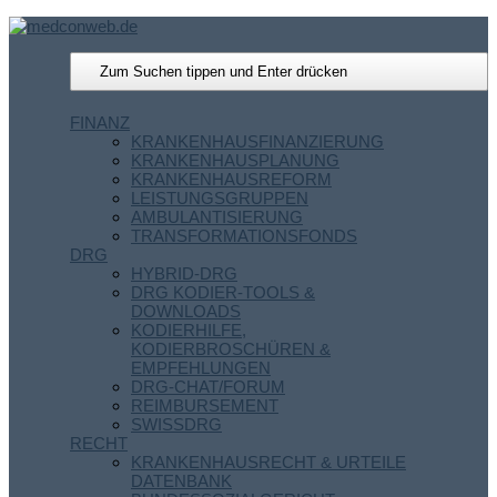
FINANZ
KRANKENHAUSFINANZIERUNG
KRANKENHAUSPLANUNG
KRANKENHAUSREFORM
LEISTUNGSGRUPPEN
AMBULANTISIERUNG
TRANSFORMATIONSFONDS
DRG
HYBRID-DRG
DRG KODIER-TOOLS &
DOWNLOADS
KODIERHILFE,
KODIERBROSCHÜREN &
EMPFEHLUNGEN
DRG-CHAT/FORUM
REIMBURSEMENT
SWISSDRG
RECHT
KRANKENHAUSRECHT & URTEILE
DATENBANK