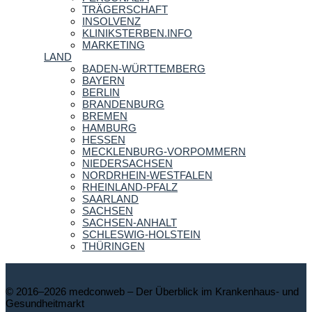
TRÄGERSCHAFT
INSOLVENZ
KLINIKSTERBEN.INFO
MARKETING
LAND
BADEN-WÜRTTEMBERG
BAYERN
BERLIN
BRANDENBURG
BREMEN
HAMBURG
HESSEN
MECKLENBURG-VORPOMMERN
NIEDERSACHSEN
NORDRHEIN-WESTFALEN
RHEINLAND-PFALZ
SAARLAND
SACHSEN
SACHSEN-ANHALT
SCHLESWIG-HOLSTEIN
THÜRINGEN
© 2016–2026 medconweb – Der Überblick im Krankenhaus- und
Gesundheitmarkt