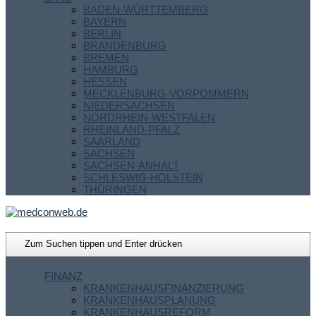
BADEN-WÜRTTEMBERG
BAYERN
BERLIN
BRANDENBURG
BREMEN
HAMBURG
HESSEN
MECKLENBURG-VORPOMMERN
NIEDERSACHSEN
NORDRHEIN-WESTFALEN
RHEINLAND-PFALZ
SAARLAND
SACHSEN
SACHSEN-ANHALT
SCHLESWIG-HOLSTEIN
THÜRINGEN
FINANZ
KRANKENHAUSFINANZIERUNG
KRANKENHAUSPLANUNG
KRANKENHAUSREFORM