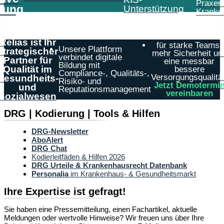
Praxen
tung
Unterstützung
Kranke
Relias ist Ihr
für starke Teams,
Unsere Plattform
strategischer
mehr Sicherheit un
verbindet digitale
Partner für
eine messbar
Bildung mit
Qualität im
bessere
Compliance-, Qualitäts-,
Versorgungsqualität
Gesundheits-
Risiko- und
Jetzt Demotermi
und
Reputationsmanagement
vereinbaren
Sozialwesen
DRG | Kodierung | Tools & Hilfen
DRG-Newsletter
AboAlert
DRG Chat
Kodierleitfäden & Hilfen 2026
DRG Urteile & Krankenhausrecht Datenbank
Personalia
im Krankenhaus- & Gesundheitsmarkt
Ihre Expertise ist gefragt!
Sie haben eine Pressemitteilung, einen Fachartikel, aktuelle
Meldungen oder wertvolle Hinweise? Wir freuen uns über Ihre