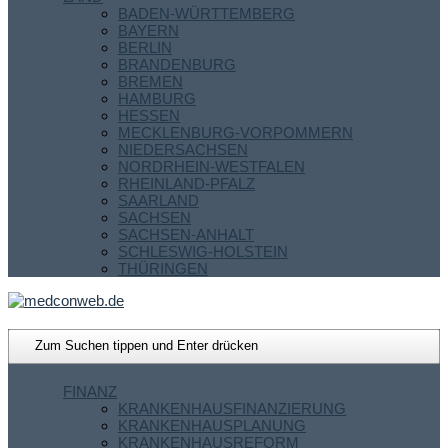
BADEN-WÜRTTEMBERG
BAYERN
BERLIN
BRANDENBURG
BREMEN
HAMBURG
HESSEN
MECKLENBURG-VORPOMMERN
NIEDERSACHSEN
NORDRHEIN-WESTFALEN
RHEINLAND-PFALZ
SAARLAND
SACHSEN
SACHSEN-ANHALT
SCHLESWIG-HOLSTEIN
THÜRINGEN
FINANZ
KRANKENHAUSFINANZIERUNG
KRANKENHAUSPLANUNG
KRANKENHAUSREFORM