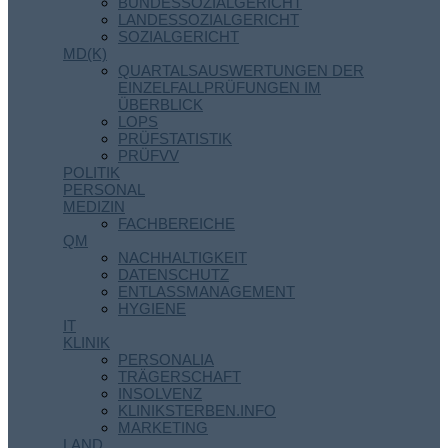
BUNDESSOZIALGERICHT
LANDESSOZIALGERICHT
SOZIALGERICHT
MD(K)
QUARTALSAUSWERTUNGEN DER
EINZELFALLPRÜFUNGEN IM
ÜBERBLICK
LOPS
PRÜFSTATISTIK
PRÜFVV
POLITIK
PERSONAL
MEDIZIN
FACHBEREICHE
QM
NACHHALTIGKEIT
DATENSCHUTZ
ENTLASSMANAGEMENT
HYGIENE
IT
KLINIK
PERSONALIA
TRÄGERSCHAFT
INSOLVENZ
KLINIKSTERBEN.INFO
MARKETING
LAND