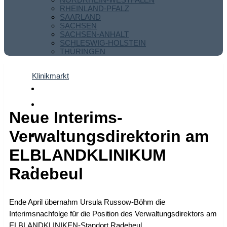
RHEINLAND-PFALZ
SAARLAND
SACHSEN
SACHSEN-ANHALT
SCHLESWIG-HOLSTEIN
THÜRINGEN
Klinikmarkt
Neue Interims-
Verwaltungsdirektorin am
ELBLANDKLINIKUM
Radebeul
Ende April übernahm Ursula Russow-Böhm die
Interimsnachfolge für die Position des Verwaltungsdirektors am
ELBLANDKLINIKEN-Standort Radebeul.