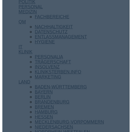
POLITIK
PERSONAL
MEDIZIN
FACHBEREICHE
QM
NACHHALTIGKEIT
DATENSCHUTZ
ENTLASSMANAGEMENT
HYGIENE
IT
KLINIK
PERSONALIA
TRÄGERSCHAFT
INSOLVENZ
KLINIKSTERBEN.INFO
MARKETING
LAND
BADEN-WÜRTTEMBERG
BAYERN
BERLIN
BRANDENBURG
BREMEN
HAMBURG
HESSEN
MECKLENBURG-VORPOMMERN
NIEDERSACHSEN
NORDRHEIN-WESTFALEN