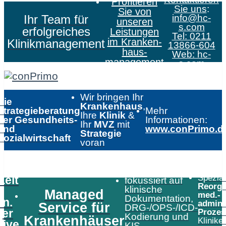
Profitieren
Sie uns
:
Sie von
Ihr Team für
info@hc-
unseren
s.com
erfolgreiches
Leistungen
Tel: 0211
im Kranken­
Klinikmanagement
13866-604
haus­
Web:
hc-
management
s.com
Wir bringen Ihr
Die
Krankenhaus
,
Strategieberatung
Mehr
Ihre
Klinik
&
der Gesundheits-
Informationen:
Ihr
MVZ
mit
und
www.conPrimo.d
Strategie
Sozialwirtschaft
voran
Speziali
Zeit
fokussiert auf
Reorga
klinische
Managed
med.-
Dokumentation,
in.
admini
Service für
DRG-/OPS-/ICD-
er
Prozes
Kodierung und
Krankenhäuser
Klinike
tive
KIS-