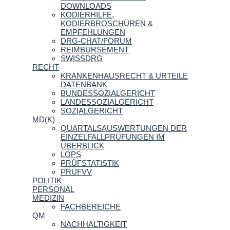
DOWNLOADS
KODIERHILFE,
KODIERBROSCHÜREN &
EMPFEHLUNGEN
DRG-CHAT/FORUM
REIMBURSEMENT
SWISSDRG
RECHT
KRANKENHAUSRECHT & URTEILE
DATENBANK
BUNDESSOZIALGERICHT
LANDESSOZIALGERICHT
SOZIALGERICHT
MD(K)
QUARTALSAUSWERTUNGEN DER
EINZELFALLPRÜFUNGEN IM
ÜBERBLICK
LOPS
PRÜFSTATISTIK
PRÜFVV
POLITIK
PERSONAL
MEDIZIN
FACHBEREICHE
QM
NACHHALTIGKEIT