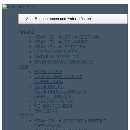
FINANZ
KRANKENHAUSFINANZIERUNG
KRANKENHAUSPLANUNG
KRANKENHAUSREFORM
LEISTUNGSGRUPPEN
AMBULANTISIERUNG
TRANSFORMATIONSFONDS
DRG
HYBRID-DRG
DRG KODIER-TOOLS &
DOWNLOADS
KODIERHILFE,
KODIERBROSCHÜREN &
EMPFEHLUNGEN
DRG-CHAT/FORUM
REIMBURSEMENT
SWISSDRG
RECHT
KRANKENHAUSRECHT & URTEILE
DATENBANK