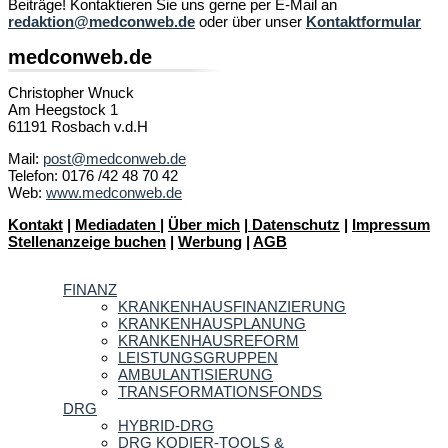
Beiträge! Kontaktieren Sie uns gerne per E-Mail an
redaktion@medconweb.de
oder über unser
Kontaktformular
medconweb.de
Christopher Wnuck
Am Heegstock 1
61191 Rosbach v.d.H
Mail:
post@medconweb.de
Telefon: 0176 /42 48 70 42
Web:
www.medconweb.de
Kontakt
|
Mediadaten
|
Über mich
|
Datenschutz
|
Impressum
Stellenanzeige buchen
|
Werbung
|
AGB
FINANZ
KRANKENHAUSFINANZIERUNG
KRANKENHAUSPLANUNG
KRANKENHAUSREFORM
LEISTUNGSGRUPPEN
AMBULANTISIERUNG
TRANSFORMATIONSFONDS
DRG
HYBRID-DRG
DRG KODIER-TOOLS &