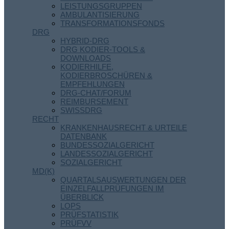
LEISTUNGSGRUPPEN
AMBULANTISIERUNG
TRANSFORMATIONSFONDS
DRG
HYBRID-DRG
DRG KODIER-TOOLS &
DOWNLOADS
KODIERHILFE,
KODIERBROSCHÜREN &
EMPFEHLUNGEN
DRG-CHAT/FORUM
REIMBURSEMENT
SWISSDRG
RECHT
KRANKENHAUSRECHT & URTEILE
DATENBANK
BUNDESSOZIALGERICHT
LANDESSOZIALGERICHT
SOZIALGERICHT
MD(K)
QUARTALSAUSWERTUNGEN DER
EINZELFALLPRÜFUNGEN IM
ÜBERBLICK
LOPS
PRÜFSTATISTIK
PRÜFVV