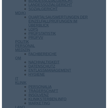
BUNDESSOZIALGERICHT
LANDESSOZIALGERICHT
SOZIALGERICHT
MD(K)
QUARTALSAUSWERTUNGEN DER
EINZELFALLPRÜFUNGEN IM
ÜBERBLICK
LOPS
PRÜFSTATISTIK
PRÜFVV
POLITIK
PERSONAL
MEDIZIN
FACHBEREICHE
QM
NACHHALTIGKEIT
DATENSCHUTZ
ENTLASSMANAGEMENT
HYGIENE
IT
KLINIK
PERSONALIA
TRÄGERSCHAFT
INSOLVENZ
KLINIKSTERBEN.INFO
MARKETING
LAND