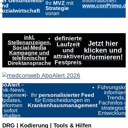
der Gesundheits-
Informationen:
Ihr
MVZ
mit
und
www.conPrimo.d
Strategie
Sozialwirtschaft
voran
inkl.
definierte
Stellenanzeigen,
Jetzt hier
Laufzeit
Social-Media
klicken und
und
Kampagne und
attraktiver
informieren!
telefonischer
Festpreis
Direktansprache
boAlert
–
Führungskrä
linik-News,
informiert:
nagement-
Ihr
personalisierter Feed
Trends,
Updates,
für Entscheidungen im
Fachinfos 
Reformen
Krankenhausmanagement
strategisc
sofort
Entwicklun
erhalten
DRG | Kodierung | Tools & Hilfen