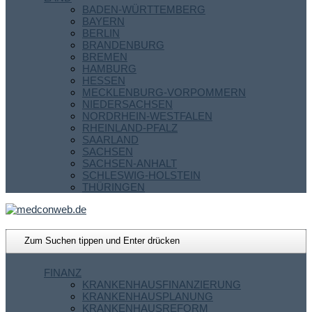
BADEN-WÜRTTEMBERG
BAYERN
BERLIN
BRANDENBURG
BREMEN
HAMBURG
HESSEN
MECKLENBURG-VORPOMMERN
NIEDERSACHSEN
NORDRHEIN-WESTFALEN
RHEINLAND-PFALZ
SAARLAND
SACHSEN
SACHSEN-ANHALT
SCHLESWIG-HOLSTEIN
THÜRINGEN
FINANZ
KRANKENHAUSFINANZIERUNG
KRANKENHAUSPLANUNG
KRANKENHAUSREFORM