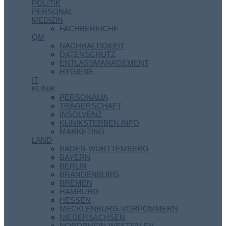
POLITIK
PERSONAL
MEDIZIN
FACHBEREICHE
QM
NACHHALTIGKEIT
DATENSCHUTZ
ENTLASSMANAGEMENT
HYGIENE
IT
KLINIK
PERSONALIA
TRÄGERSCHAFT
INSOLVENZ
KLINIKSTERBEN.INFO
MARKETING
LAND
BADEN-WÜRTTEMBERG
BAYERN
BERLIN
BRANDENBURG
BREMEN
HAMBURG
HESSEN
MECKLENBURG-VORPOMMERN
NIEDERSACHSEN
NORDRHEIN-WESTFALEN