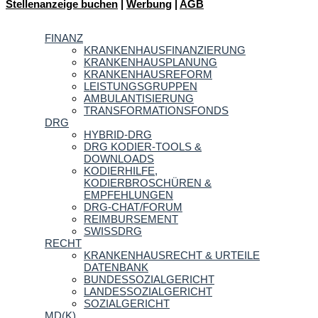
Stellenanzeige buchen
|
Werbung
|
AGB
FINANZ
KRANKENHAUSFINANZIERUNG
KRANKENHAUSPLANUNG
KRANKENHAUSREFORM
LEISTUNGSGRUPPEN
AMBULANTISIERUNG
TRANSFORMATIONSFONDS
DRG
HYBRID-DRG
DRG KODIER-TOOLS &
DOWNLOADS
KODIERHILFE,
KODIERBROSCHÜREN &
EMPFEHLUNGEN
DRG-CHAT/FORUM
REIMBURSEMENT
SWISSDRG
RECHT
KRANKENHAUSRECHT & URTEILE
DATENBANK
BUNDESSOZIALGERICHT
LANDESSOZIALGERICHT
SOZIALGERICHT
MD(K)