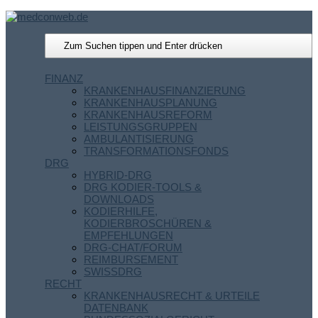
FINANZ
KRANKENHAUSFINANZIERUNG
KRANKENHAUSPLANUNG
KRANKENHAUSREFORM
LEISTUNGSGRUPPEN
AMBULANTISIERUNG
TRANSFORMATIONSFONDS
DRG
HYBRID-DRG
DRG KODIER-TOOLS &
DOWNLOADS
KODIERHILFE,
KODIERBROSCHÜREN &
EMPFEHLUNGEN
DRG-CHAT/FORUM
REIMBURSEMENT
SWISSDRG
RECHT
KRANKENHAUSRECHT & URTEILE
DATENBANK