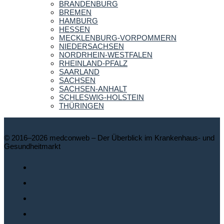
BRANDENBURG
BREMEN
HAMBURG
HESSEN
MECKLENBURG-VORPOMMERN
NIEDERSACHSEN
NORDRHEIN-WESTFALEN
RHEINLAND-PFALZ
SAARLAND
SACHSEN
SACHSEN-ANHALT
SCHLESWIG-HOLSTEIN
THÜRINGEN
© 2016–2026 medconweb – Der Überblick im Krankenhaus- und
Gesundheitmarkt