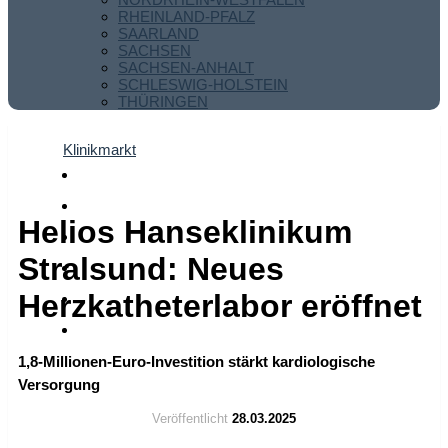
RHEINLAND-PFALZ
SAARLAND
SACHSEN
SACHSEN-ANHALT
SCHLESWIG-HOLSTEIN
THÜRINGEN
Klinikmarkt
Helios Hanseklinikum
Stralsund: Neues
Herzkatheterlabor eröffnet
1,8-Millionen-Euro-Investition stärkt kardiologische
Versorgung
Veröffentlicht
28.03.2025