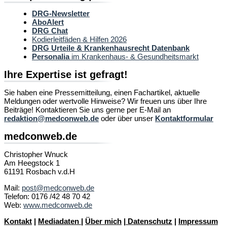
DRG-Newsletter
AboAlert
DRG Chat
Kodierleitfäden & Hilfen 2026
DRG Urteile & Krankenhausrecht Datenbank
Personalia
im Krankenhaus- & Gesundheitsmarkt
Ihre Expertise ist gefragt!
Sie haben eine Pressemitteilung, einen Fachartikel, aktuelle
Meldungen oder wertvolle Hinweise? Wir freuen uns über Ihre
Beiträge! Kontaktieren Sie uns gerne per E-Mail an
redaktion@medconweb.de
oder über unser
Kontaktformular
medconweb.de
Christopher Wnuck
Am Heegstock 1
61191 Rosbach v.d.H
Mail:
post@medconweb.de
Telefon: 0176 /42 48 70 42
Web:
www.medconweb.de
Kontakt
|
Mediadaten
|
Über mich
|
Datenschutz
|
Impressum