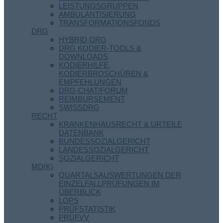
LEISTUNGSGRUPPEN
AMBULANTISIERUNG
TRANSFORMATIONSFONDS
DRG
HYBRID-DRG
DRG KODIER-TOOLS &
DOWNLOADS
KODIERHILFE,
KODIERBROSCHÜREN &
EMPFEHLUNGEN
DRG-CHAT/FORUM
REIMBURSEMENT
SWISSDRG
RECHT
KRANKENHAUSRECHT & URTEILE
DATENBANK
BUNDESSOZIALGERICHT
LANDESSOZIALGERICHT
SOZIALGERICHT
MD(K)
QUARTALSAUSWERTUNGEN DER
EINZELFALLPRÜFUNGEN IM
ÜBERBLICK
LOPS
PRÜFSTATISTIK
PRÜFVV