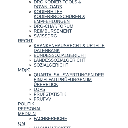
DRG KODIER-TOOLS &
DOWNLOADS
KODIERHILFE,
KODIERBROSCHÜREN &
EMPFEHLUNGEN
DRG-CHAT/FORUM
REIMBURSEMENT
SWISSDRG
RECHT
KRANKENHAUSRECHT & URTEILE
DATENBANK
BUNDESSOZIALGERICHT
LANDESSOZIALGERICHT
SOZIALGERICHT
MD(K)
QUARTALSAUSWERTUNGEN DER
EINZELFALLPRÜFUNGEN IM
ÜBERBLICK
LOPS
PRÜFSTATISTIK
PRÜFVV
POLITIK
PERSONAL
MEDIZIN
FACHBEREICHE
QM