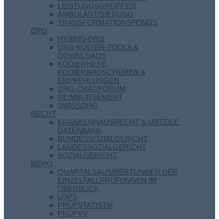
LEISTUNGSGRUPPEN
AMBULANTISIERUNG
TRANSFORMATIONSFONDS
DRG
HYBRID-DRG
DRG KODIER-TOOLS &
DOWNLOADS
KODIERHILFE,
KODIERBROSCHÜREN &
EMPFEHLUNGEN
DRG-CHAT/FORUM
REIMBURSEMENT
SWISSDRG
RECHT
KRANKENHAUSRECHT & URTEILE
DATENBANK
BUNDESSOZIALGERICHT
LANDESSOZIALGERICHT
SOZIALGERICHT
MD(K)
QUARTALSAUSWERTUNGEN DER
EINZELFALLPRÜFUNGEN IM
ÜBERBLICK
LOPS
PRÜFSTATISTIK
PRÜFVV