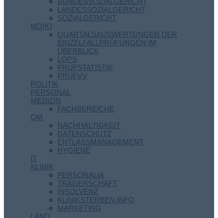
BUNDESSOZIALGERICHT
LANDESSOZIALGERICHT
SOZIALGERICHT
MD(K)
QUARTALSAUSWERTUNGEN DER
EINZELFALLPRÜFUNGEN IM
ÜBERBLICK
LOPS
PRÜFSTATISTIK
PRÜFVV
POLITIK
PERSONAL
MEDIZIN
FACHBEREICHE
QM
NACHHALTIGKEIT
DATENSCHUTZ
ENTLASSMANAGEMENT
HYGIENE
IT
KLINIK
PERSONALIA
TRÄGERSCHAFT
INSOLVENZ
KLINIKSTERBEN.INFO
MARKETING
LAND