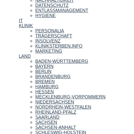
NACHHALTIGKEIT
DATENSCHUTZ
ENTLASSMANAGEMENT
HYGIENE
IT
KLINIK
PERSONALIA
TRÄGERSCHAFT
INSOLVENZ
KLINIKSTERBEN.INFO
MARKETING
LAND
BADEN-WÜRTTEMBERG
BAYERN
BERLIN
BRANDENBURG
BREMEN
HAMBURG
HESSEN
MECKLENBURG-VORPOMMERN
NIEDERSACHSEN
NORDRHEIN-WESTFALEN
RHEINLAND-PFALZ
SAARLAND
SACHSEN
SACHSEN-ANHALT
SCHLESWIG-HOLSTEIN