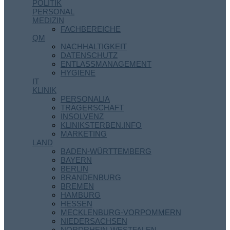
POLITIK
PERSONAL
MEDIZIN
FACHBEREICHE
QM
NACHHALTIGKEIT
DATENSCHUTZ
ENTLASSMANAGEMENT
HYGIENE
IT
KLINIK
PERSONALIA
TRÄGERSCHAFT
INSOLVENZ
KLINIKSTERBEN.INFO
MARKETING
LAND
BADEN-WÜRTTEMBERG
BAYERN
BERLIN
BRANDENBURG
BREMEN
HAMBURG
HESSEN
MECKLENBURG-VORPOMMERN
NIEDERSACHSEN
NORDRHEIN-WESTFALEN