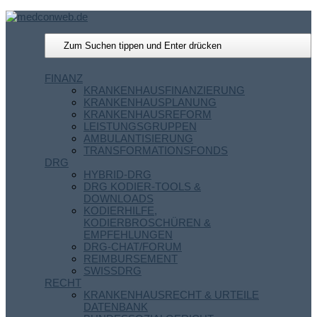
FINANZ
KRANKENHAUSFINANZIERUNG
KRANKENHAUSPLANUNG
KRANKENHAUSREFORM
LEISTUNGSGRUPPEN
AMBULANTISIERUNG
TRANSFORMATIONSFONDS
DRG
HYBRID-DRG
DRG KODIER-TOOLS &
DOWNLOADS
KODIERHILFE,
KODIERBROSCHÜREN &
EMPFEHLUNGEN
DRG-CHAT/FORUM
REIMBURSEMENT
SWISSDRG
RECHT
KRANKENHAUSRECHT & URTEILE
DATENBANK