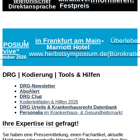
telefonischer
Festpreis
Direktansprache
in Frankfurt am Main
Überleben
MPOSIUM
Marriott Hotel
urvive“
www.herbstsymposium.de
(Bürokrati
Oktober 2026
DRG | Kodierung | Tools & Hilfen
DRG-Newsletter
AboAlert
DRG Chat
Kodierleitfäden & Hilfen 2026
DRG Urteile & Krankenhausrecht Datenbank
Personalia
im Krankenhaus- & Gesundheitsmarkt
Ihre Expertise ist gefragt!
Sie haben eine Pressemitteilung, einen Fachartikel, aktuelle
Meldungen oder wertvolle Hinweise? Wir freuen uns über Ihre