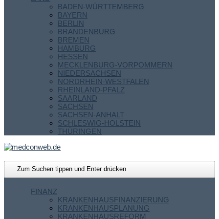
BADEN-WÜRTTEMBERG
BAYERN
BERLIN
BRANDENBURG
BREMEN
HAMBURG
HESSEN
MECKLENBURG-VORPOMMERN
NIEDERSACHSEN
NORDRHEIN-WESTFALEN
RHEINLAND-PFALZ
SAARLAND
SACHSEN
SACHSEN-ANHALT
SCHLESWIG-HOLSTEIN
THÜRINGEN
FINANZ
KRANKENHAUSFINANZIERUNG
KRANKENHAUSPLANUNG
KRANKENHAUSREFORM