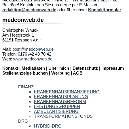
Beiträge! Kontaktieren Sie uns gerne per E-Mail an
redaktion@medconweb.de
oder über unser
Kontaktformular
medconweb.de
Christopher Wnuck
Am Heegstock 1
61191 Rosbach v.d.H
Mail:
post@medconweb.de
Telefon: 0176 /42 48 70 42
Web:
www.medconweb.de
Kontakt
|
Mediadaten
|
Über mich
|
Datenschutz
|
Impressum
Stellenanzeige buchen
|
Werbung
|
AGB
FINANZ
KRANKENHAUSFINANZIERUNG
KRANKENHAUSPLANUNG
KRANKENHAUSREFORM
LEISTUNGSGRUPPEN
AMBULANTISIERUNG
TRANSFORMATIONSFONDS
DRG
HYBRID-DRG