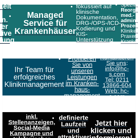
Speziali
Zeit
fokussiert auf
Reorga
klinische
Managed
med.-
Dokumentation,
in.
admini
Service für
DRG-/OPS-/ICD-
er
Prozes
Kodierung und
Krankenhäuser
Klinike
tive
KIS-
Praxen
tung
Unterstützung
Kranke
Kontaktieren
Profitieren
Sie uns
:
Sie von
Ihr Team für
info@hc-
unseren
s.com
erfolgreiches
Leistungen
Tel: 0211
im Kranken­
Klinikmanagement
13866-604
haus­
Web:
hc-
management
s.com
inkl.
definierte
Stellenanzeigen,
Jetzt hier
Laufzeit
Social-Media
klicken und
und
Kampagne und
attraktiver
informieren!