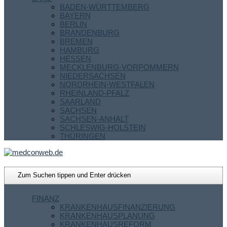
BADEN-WÜRTTEMBERG
BAYERN
BERLIN
BRANDENBURG
BREMEN
HAMBURG
HESSEN
MECKLENBURG-VORPOMMERN
NIEDERSACHSEN
NORDRHEIN-WESTFALEN
RHEINLAND-PFALZ
SAARLAND
SACHSEN
SACHSEN-ANHALT
SCHLESWIG-HOLSTEIN
THÜRINGEN
FINANZ
KRANKENHAUSFINANZIERUNG
KRANKENHAUSPLANUNG
KRANKENHAUSREFORM