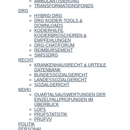
AMBULANTISIERUNG
TRANSFORMATIONSFONDS
DRG
HYBRID-DRG
DRG KODIER-TOOLS &
DOWNLOADS
KODIERHILFE,
KODIERBROSCHÜREN &
EMPFEHLUNGEN
DRG-CHAT/FORUM
REIMBURSEMENT
SWISSDRG
RECHT
KRANKENHAUSRECHT & URTEILE
DATENBANK
BUNDESSOZIALGERICHT
LANDESSOZIALGERICHT
SOZIALGERICHT
MD(K)
QUARTALSAUSWERTUNGEN DER
EINZELFALLPRÜFUNGEN IM
ÜBERBLICK
LOPS
PRÜFSTATISTIK
PRÜFVV
POLITIK
PERSONAL