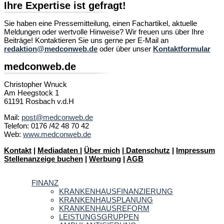
Ihre Expertise ist gefragt!
Sie haben eine Pressemitteilung, einen Fachartikel, aktuelle
Meldungen oder wertvolle Hinweise? Wir freuen uns über Ihre
Beiträge! Kontaktieren Sie uns gerne per E-Mail an
redaktion@medconweb.de
oder über unser
Kontaktformular
medconweb.de
Christopher Wnuck
Am Heegstock 1
61191 Rosbach v.d.H
Mail:
post@medconweb.de
Telefon: 0176 /42 48 70 42
Web:
www.medconweb.de
Kontakt
|
Mediadaten
|
Über mich
|
Datenschutz
|
Impressum
Stellenanzeige buchen
|
Werbung
|
AGB
FINANZ
KRANKENHAUSFINANZIERUNG
KRANKENHAUSPLANUNG
KRANKENHAUSREFORM
LEISTUNGSGRUPPEN