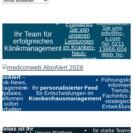
Kontaktieren
Profitieren
Sie uns
:
Sie von
Ihr Team für
info@hc-
unseren
s.com
erfolgreiches
Leistungen
Tel: 0211
im Kranken­
Klinikmanagement
13866-604
haus­
Web:
hc-
management
s.com
boAlert
–
Führungskrä
linik-News,
informiert:
nagement-
Ihr
personalisierter Feed
Trends,
Updates,
für Entscheidungen im
Fachinfos 
Reformen
Krankenhausmanagement
strategisc
sofort
Entwicklun
erhalten
Relias ist Ihr
für starke Teams,
Unsere Plattform