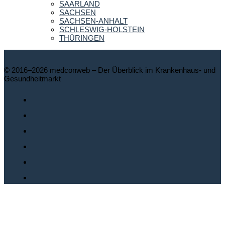
SAARLAND
SACHSEN
SACHSEN-ANHALT
SCHLESWIG-HOLSTEIN
THÜRINGEN
© 2016–2026 medconweb – Der Überblick im Krankenhaus- und
Gesundheitmarkt