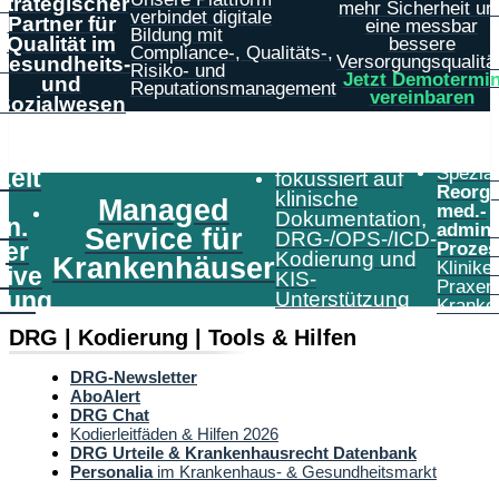
strategischer
mehr Sicherheit un
verbindet digitale
Partner für
eine messbar
Bildung mit
Qualität im
bessere
Compliance-, Qualitäts-,
Versorgungsqualität
Gesundheits-
Risiko- und
Jetzt Demotermi
und
Reputationsmanagement
vereinbaren
Sozialwesen
Speziali
Zeit
fokussiert auf
Reorga
klinische
Managed
med.-
Dokumentation,
in.
admini
Service für
DRG-/OPS-/ICD-
er
Prozes
Kodierung und
Krankenhäuser
Klinike
tive
KIS-
Praxen
tung
Unterstützung
Kranke
DRG | Kodierung | Tools & Hilfen
DRG-Newsletter
AboAlert
DRG Chat
Kodierleitfäden & Hilfen 2026
DRG Urteile & Krankenhausrecht Datenbank
Personalia
im Krankenhaus- & Gesundheitsmarkt