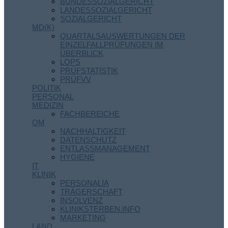
BUNDESSOZIALGERICHT
LANDESSOZIALGERICHT
SOZIALGERICHT
MD(K)
QUARTALSAUSWERTUNGEN DER
EINZELFALLPRÜFUNGEN IM
ÜBERBLICK
LOPS
PRÜFSTATISTIK
PRÜFVV
POLITIK
PERSONAL
MEDIZIN
FACHBEREICHE
QM
NACHHALTIGKEIT
DATENSCHUTZ
ENTLASSMANAGEMENT
HYGIENE
IT
KLINIK
PERSONALIA
TRÄGERSCHAFT
INSOLVENZ
KLINIKSTERBEN.INFO
MARKETING
LAND