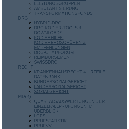
LEISTUNGSGRUPPEN
AMBULANTISIERUNG
TRANSFORMATIONSFONDS
DRG
HYBRID-DRG
DRG KODIER-TOOLS &
DOWNLOADS
KODIERHILFE,
KODIERBROSCHÜREN &
EMPFEHLUNGEN
DRG-CHAT/FORUM
REIMBURSEMENT
SWISSDRG
RECHT
KRANKENHAUSRECHT & URTEILE
DATENBANK
BUNDESSOZIALGERICHT
LANDESSOZIALGERICHT
SOZIALGERICHT
MD(K)
QUARTALSAUSWERTUNGEN DER
EINZELFALLPRÜFUNGEN IM
ÜBERBLICK
LOPS
PRÜFSTATISTIK
PRÜFVV