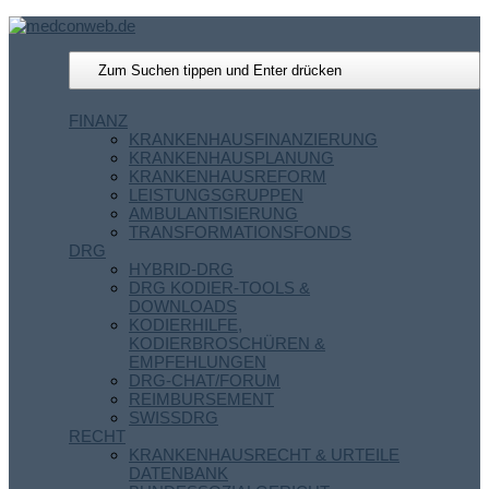
FINANZ
KRANKENHAUSFINANZIERUNG
KRANKENHAUSPLANUNG
KRANKENHAUSREFORM
LEISTUNGSGRUPPEN
AMBULANTISIERUNG
TRANSFORMATIONSFONDS
DRG
HYBRID-DRG
DRG KODIER-TOOLS &
DOWNLOADS
KODIERHILFE,
KODIERBROSCHÜREN &
EMPFEHLUNGEN
DRG-CHAT/FORUM
REIMBURSEMENT
SWISSDRG
RECHT
KRANKENHAUSRECHT & URTEILE
DATENBANK