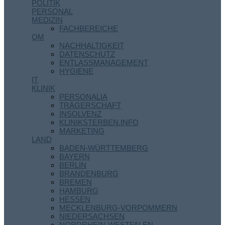
POLITIK
PERSONAL
MEDIZIN
FACHBEREICHE
QM
NACHHALTIGKEIT
DATENSCHUTZ
ENTLASSMANAGEMENT
HYGIENE
IT
KLINIK
PERSONALIA
TRÄGERSCHAFT
INSOLVENZ
KLINIKSTERBEN.INFO
MARKETING
LAND
BADEN-WÜRTTEMBERG
BAYERN
BERLIN
BRANDENBURG
BREMEN
HAMBURG
HESSEN
MECKLENBURG-VORPOMMERN
NIEDERSACHSEN
NORDRHEIN-WESTFALEN