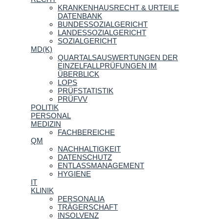
KRANKENHAUSRECHT & URTEILE
DATENBANK
BUNDESSOZIALGERICHT
LANDESSOZIALGERICHT
SOZIALGERICHT
MD(K)
QUARTALSAUSWERTUNGEN DER
EINZELFALLPRÜFUNGEN IM
ÜBERBLICK
LOPS
PRÜFSTATISTIK
PRÜFVV
POLITIK
PERSONAL
MEDIZIN
FACHBEREICHE
QM
NACHHALTIGKEIT
DATENSCHUTZ
ENTLASSMANAGEMENT
HYGIENE
IT
KLINIK
PERSONALIA
TRÄGERSCHAFT
INSOLVENZ