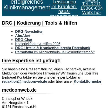
erfolgreiches
Leistungen
Tel: 0211
im Kranken­
Klinikmanagement
13866-604
haus­
Web:
hc-
management
s.com
DRG | Kodierung | Tools & Hilfen
DRG-Newsletter
AboAlert
DRG Chat
Kodierleitfäden & Hilfen 2026
DRG Urteile & Krankenhausrecht Datenbank
Personalia
im Krankenhaus- & Gesundheitsmarkt
Ihre Expertise ist gefragt!
Sie haben eine Pressemitteilung, einen Fachartikel, aktuelle
Meldungen oder wertvolle Hinweise? Wir freuen uns über Ihre
Beiträge! Kontaktieren Sie uns gerne per E-Mail an
redaktion@medconweb.de
oder über unser
Kontaktformular
medconweb.de
Christopher Wnuck
Am Heegstock 1
61191 Rosbach v.d.H