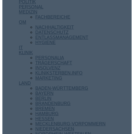
POLITIK
PERSONAL
MEDIZIN
FACHBEREICHE
QM
NACHHALTIGKEIT
DATENSCHUTZ
ENTLASSMANAGEMENT
HYGIENE
IT
KLINIK
PERSONALIA
TRÄGERSCHAFT
INSOLVENZ
KLINIKSTERBEN.INFO
MARKETING
LAND
BADEN-WÜRTTEMBERG
BAYERN
BERLIN
BRANDENBURG
BREMEN
HAMBURG
HESSEN
MECKLENBURG-VORPOMMERN
NIEDERSACHSEN
NORDRHEIN-WESTFALEN