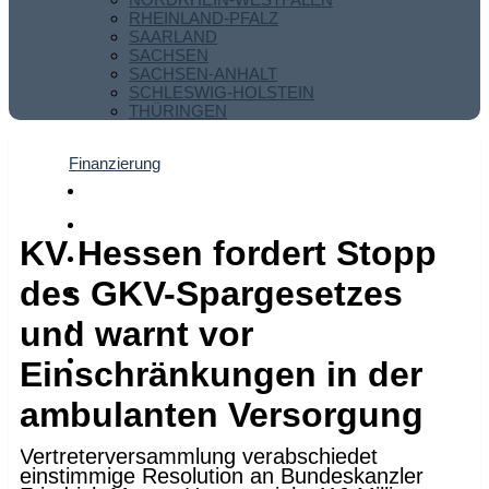
RHEINLAND-PFALZ
SAARLAND
SACHSEN
SACHSEN-ANHALT
SCHLESWIG-HOLSTEIN
THÜRINGEN
Finanzierung
KV Hessen fordert Stopp
des GKV-Spargesetzes
und warnt vor
Einschränkungen in der
ambulanten Versorgung
Vertreterversammlung verabschiedet
einstimmige Resolution an Bundeskanzler