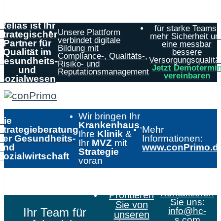
Relias ist Ihr
für starke Teams,
Unsere Plattform
strategischer
mehr Sicherheit un
verbindet digitale
Partner für
eine messbar
Bildung mit
Qualität im
bessere
Compliance-, Qualitäts-,
Versorgungsqualität
Gesundheits-
Risiko- und
Jetzt Demotermi
und
Reputationsmanagement
vereinbaren
Sozialwesen
Wir bringen Ihr
Die
Krankenhaus
,
Strategieberatung
Mehr
Ihre
Klinik
&
der Gesundheits-
Informationen:
Ihr
MVZ
mit
und
www.conPrimo.d
Strategie
Sozialwirtschaft
voran
Kontaktieren
Profitieren
Sie uns
:
Sie von
Ihr Team für
info@hc-
unseren
s.com