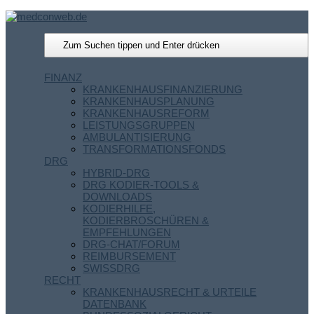
FINANZ
KRANKENHAUSFINANZIERUNG
KRANKENHAUSPLANUNG
KRANKENHAUSREFORM
LEISTUNGSGRUPPEN
AMBULANTISIERUNG
TRANSFORMATIONSFONDS
DRG
HYBRID-DRG
DRG KODIER-TOOLS &
DOWNLOADS
KODIERHILFE,
KODIERBROSCHÜREN &
EMPFEHLUNGEN
DRG-CHAT/FORUM
REIMBURSEMENT
SWISSDRG
RECHT
KRANKENHAUSRECHT & URTEILE
DATENBANK