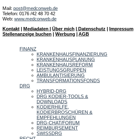
Mail:
post@medconweb.de
Telefon: 0176 /42 48 70 42
Web:
www.medconweb.de
Kontakt
|
Mediadaten
|
Über mich
|
Datenschutz
|
Impressum
Stellenanzeige buchen
|
Werbung
|
AGB
FINANZ
KRANKENHAUSFINANZIERUNG
KRANKENHAUSPLANUNG
KRANKENHAUSREFORM
LEISTUNGSGRUPPEN
AMBULANTISIERUNG
TRANSFORMATIONSFONDS
DRG
HYBRID-DRG
DRG KODIER-TOOLS &
DOWNLOADS
KODIERHILFE,
KODIERBROSCHÜREN &
EMPFEHLUNGEN
DRG-CHAT/FORUM
REIMBURSEMENT
SWISSDRG
RECHT