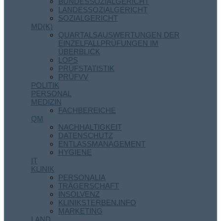
BUNDESSOZIALGERICHT
LANDESSOZIALGERICHT
SOZIALGERICHT
MD(K)
QUARTALSAUSWERTUNGEN DER
EINZELFALLPRÜFUNGEN IM
ÜBERBLICK
LOPS
PRÜFSTATISTIK
PRÜFVV
POLITIK
PERSONAL
MEDIZIN
FACHBEREICHE
QM
NACHHALTIGKEIT
DATENSCHUTZ
ENTLASSMANAGEMENT
HYGIENE
IT
KLINIK
PERSONALIA
TRÄGERSCHAFT
INSOLVENZ
KLINIKSTERBEN.INFO
MARKETING
LAND