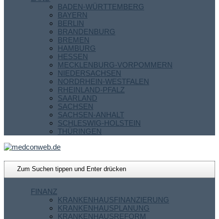
BADEN-WÜRTTEMBERG
BAYERN
BERLIN
BRANDENBURG
BREMEN
HAMBURG
HESSEN
MECKLENBURG-VORPOMMERN
NIEDERSACHSEN
NORDRHEIN-WESTFALEN
RHEINLAND-PFALZ
SAARLAND
SACHSEN
SACHSEN-ANHALT
SCHLESWIG-HOLSTEIN
THÜRINGEN
FINANZ
KRANKENHAUSFINANZIERUNG
KRANKENHAUSPLANUNG
KRANKENHAUSREFORM