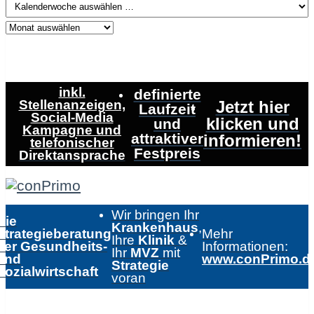
inkl.
definierte
Stellenanzeigen,
Jetzt hier
Laufzeit
Social-Media
klicken und
und
Kampagne und
attraktiver
informieren!
telefonischer
Festpreis
Direktansprache
Wir bringen Ihr
Die
Krankenhaus
,
Strategieberatung
Mehr
Ihre
Klinik
&
der Gesundheits-
Informationen:
Ihr
MVZ
mit
und
www.conPrimo.d
Strategie
Sozialwirtschaft
voran