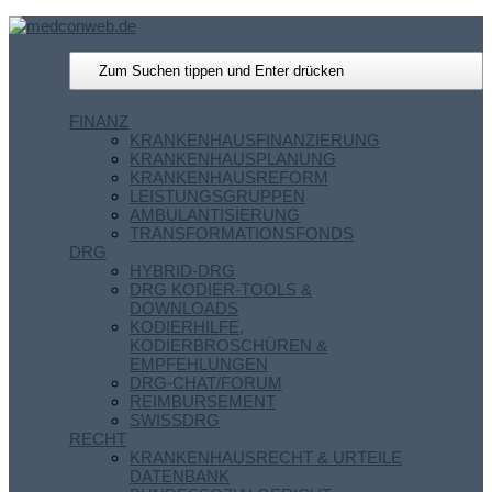
FINANZ
KRANKENHAUSFINANZIERUNG
KRANKENHAUSPLANUNG
KRANKENHAUSREFORM
LEISTUNGSGRUPPEN
AMBULANTISIERUNG
TRANSFORMATIONSFONDS
DRG
HYBRID-DRG
DRG KODIER-TOOLS &
DOWNLOADS
KODIERHILFE,
KODIERBROSCHÜREN &
EMPFEHLUNGEN
DRG-CHAT/FORUM
REIMBURSEMENT
SWISSDRG
RECHT
KRANKENHAUSRECHT & URTEILE
DATENBANK