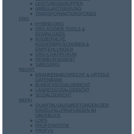
LEISTUNGSGRUPPEN
AMBULANTISIERUNG
TRANSFORMATIONSFONDS
DRG
HYBRID-DRG
DRG KODIER-TOOLS &
DOWNLOADS
KODIERHILFE,
KODIERBROSCHÜREN &
EMPFEHLUNGEN
DRG-CHAT/FORUM
REIMBURSEMENT
SWISSDRG
RECHT
KRANKENHAUSRECHT & URTEILE
DATENBANK
BUNDESSOZIALGERICHT
LANDESSOZIALGERICHT
SOZIALGERICHT
MD(K)
QUARTALSAUSWERTUNGEN DER
EINZELFALLPRÜFUNGEN IM
ÜBERBLICK
LOPS
PRÜFSTATISTIK
PRÜFVV