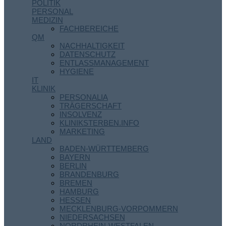
POLITIK
PERSONAL
MEDIZIN
FACHBEREICHE
QM
NACHHALTIGKEIT
DATENSCHUTZ
ENTLASSMANAGEMENT
HYGIENE
IT
KLINIK
PERSONALIA
TRÄGERSCHAFT
INSOLVENZ
KLINIKSTERBEN.INFO
MARKETING
LAND
BADEN-WÜRTTEMBERG
BAYERN
BERLIN
BRANDENBURG
BREMEN
HAMBURG
HESSEN
MECKLENBURG-VORPOMMERN
NIEDERSACHSEN
NORDRHEIN-WESTFALEN