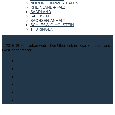
NORDRHEIN-WESTFALEN
RHEINLAND-PFALZ
SAARLAND
SACHSEN
SACHSEN-ANHALT
SCHLESWIG-HOLSTEIN
THÜRINGEN
© 2016–2026 medconweb – Der Überblick im Krankenhaus- und
Gesundheitmarkt