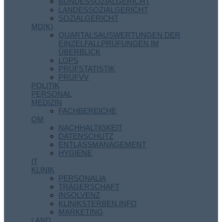
BUNDESSOZIALGERICHT
LANDESSOZIALGERICHT
SOZIALGERICHT
MD(K)
QUARTALSAUSWERTUNGEN DER
EINZELFALLPRÜFUNGEN IM
ÜBERBLICK
LOPS
PRÜFSTATISTIK
PRÜFVV
POLITIK
PERSONAL
MEDIZIN
FACHBEREICHE
QM
NACHHALTIGKEIT
DATENSCHUTZ
ENTLASSMANAGEMENT
HYGIENE
IT
KLINIK
PERSONALIA
TRÄGERSCHAFT
INSOLVENZ
KLINIKSTERBEN.INFO
MARKETING
LAND