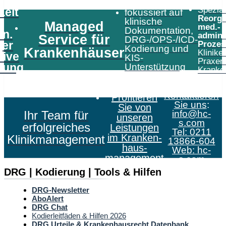
Speziali
Zeit
fokussiert auf
Reorga
klinische
Managed
med.-
Dokumentation,
in.
admini
Service für
DRG-/OPS-/ICD-
er
Prozes
Kodierung und
Krankenhäuser
Klinike
tive
KIS-
Praxen
tung
Unterstützung
Kranke
Kontaktieren
Profitieren
Sie uns
:
Sie von
Ihr Team für
info@hc-
unseren
s.com
erfolgreiches
Leistungen
Tel: 0211
im Kranken­
Klinikmanagement
13866-604
haus­
Web:
hc-
management
s.com
DRG | Kodierung | Tools & Hilfen
DRG-Newsletter
AboAlert
DRG Chat
Kodierleitfäden & Hilfen 2026
DRG Urteile & Krankenhausrecht Datenbank