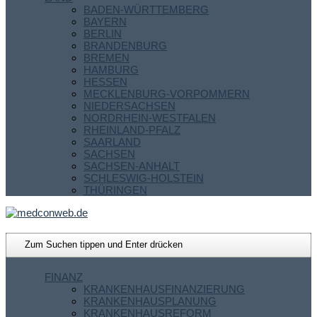
BADEN-WÜRTTEMBERG
BAYERN
BERLIN
BRANDENBURG
BREMEN
HAMBURG
HESSEN
MECKLENBURG-VORPOMMERN
NIEDERSACHSEN
NORDRHEIN-WESTFALEN
RHEINLAND-PFALZ
SAARLAND
SACHSEN
SACHSEN-ANHALT
SCHLESWIG-HOLSTEIN
THÜRINGEN
FINANZ
KRANKENHAUSFINANZIERUNG
KRANKENHAUSPLANUNG
KRANKENHAUSREFORM