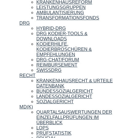
KRANKENHAUSREFORM
LEISTUNGSGRUPPEN
AMBULANTISIERUNG
TRANSFORMATIONSFONDS
DRG
HYBRID-DRG
DRG KODIER-TOOLS &
DOWNLOADS
KODIERHILFE,
KODIERBROSCHÜREN &
EMPFEHLUNGEN
DRG-CHAT/FORUM
REIMBURSEMENT
SWISSDRG
RECHT
KRANKENHAUSRECHT & URTEILE
DATENBANK
BUNDESSOZIALGERICHT
LANDESSOZIALGERICHT
SOZIALGERICHT
MD(K)
QUARTALSAUSWERTUNGEN DER
EINZELFALLPRÜFUNGEN IM
ÜBERBLICK
LOPS
PRÜFSTATISTIK