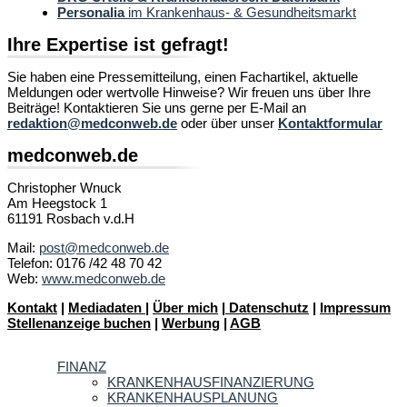
Personalia
im Krankenhaus- & Gesundheitsmarkt
Ihre Expertise ist gefragt!
Sie haben eine Pressemitteilung, einen Fachartikel, aktuelle
Meldungen oder wertvolle Hinweise? Wir freuen uns über Ihre
Beiträge! Kontaktieren Sie uns gerne per E-Mail an
redaktion@medconweb.de
oder über unser
Kontaktformular
medconweb.de
Christopher Wnuck
Am Heegstock 1
61191 Rosbach v.d.H
Mail:
post@medconweb.de
Telefon: 0176 /42 48 70 42
Web:
www.medconweb.de
Kontakt
|
Mediadaten
|
Über mich
|
Datenschutz
|
Impressum
Stellenanzeige buchen
|
Werbung
|
AGB
FINANZ
KRANKENHAUSFINANZIERUNG
KRANKENHAUSPLANUNG