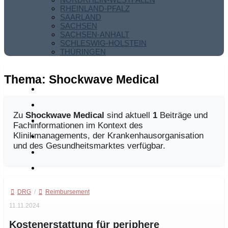
RHEINLAND-PFALZ
SAARLAND
SACHSEN
SACHSEN-ANHALT
SCHLESWIG-HOLSTEIN
THÜRINGEN
Thema:
Shockwave Medical
Zu
Shockwave Medical
sind aktuell
1
Beiträge und
Fachinformationen im Kontext des
Klinikmanagements, der Krankenhausorganisation
und des Gesundheitsmarktes verfügbar.
DRG
/
Reimbursement
11.11.2024
Kostenerstattung für periphere