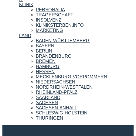
KLINIK
PERSONALIA
TRÄGERSCHAFT
INSOLVENZ
KLINIKSTERBEN.INFO
MARKETING
LAND
BADEN-WÜRTTEMBERG
BAYERN
BERLIN
BRANDENBURG
BREMEN
HAMBURG
HESSEN
MECKLENBURG-VORPOMMERN
NIEDERSACHSEN
NORDRHEIN-WESTFALEN
RHEINLAND-PFALZ
SAARLAND
SACHSEN
SACHSEN-ANHALT
SCHLESWIG-HOLSTEIN
THÜRINGEN