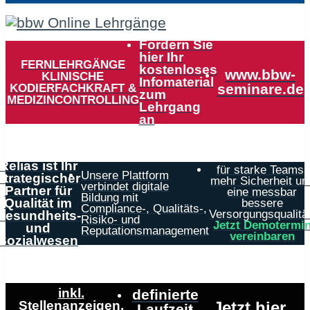
Fordern Sie
hier Ihr
FERNLEHRGÄNGE
kostenloses
www.bbw-
KLINISCHE
Infomaterial
KODIERFACHKRAFT &
seminare.de
zum
MEDIZINCONTROLLING
Lehrgang
an
Relias ist Ihr
für starke Teams,
Unsere Plattform
strategischer
mehr Sicherheit un
verbindet digitale
Partner für
eine messbar
Bildung mit
Qualität im
bessere
Compliance-, Qualitäts-,
Versorgungsqualität
Gesundheits-
Risiko- und
Jetzt Demotermi
und
Reputationsmanagement
vereinbaren
Sozialwesen
inkl.
definierte
Stellenanzeigen,
Jetzt hier
Laufzeit