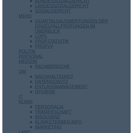
BUNDESSOZIALGERICHT
LANDESSOZIALGERICHT
SOZIALGERICHT
MD(K)
QUARTALSAUSWERTUNGEN DER
EINZELFALLPRÜFUNGEN IM
ÜBERBLICK
LOPS
PRÜFSTATISTIK
PRÜFVV
POLITIK
PERSONAL
MEDIZIN
FACHBEREICHE
QM
NACHHALTIGKEIT
DATENSCHUTZ
ENTLASSMANAGEMENT
HYGIENE
IT
KLINIK
PERSONALIA
TRÄGERSCHAFT
INSOLVENZ
KLINIKSTERBEN.INFO
MARKETING
LAND