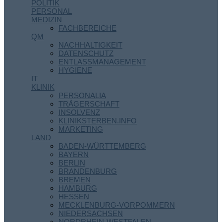
POLITIK
PERSONAL
MEDIZIN
FACHBEREICHE
QM
NACHHALTIGKEIT
DATENSCHUTZ
ENTLASSMANAGEMENT
HYGIENE
IT
KLINIK
PERSONALIA
TRÄGERSCHAFT
INSOLVENZ
KLINIKSTERBEN.INFO
MARKETING
LAND
BADEN-WÜRTTEMBERG
BAYERN
BERLIN
BRANDENBURG
BREMEN
HAMBURG
HESSEN
MECKLENBURG-VORPOMMERN
NIEDERSACHSEN
NORDRHEIN-WESTFALEN