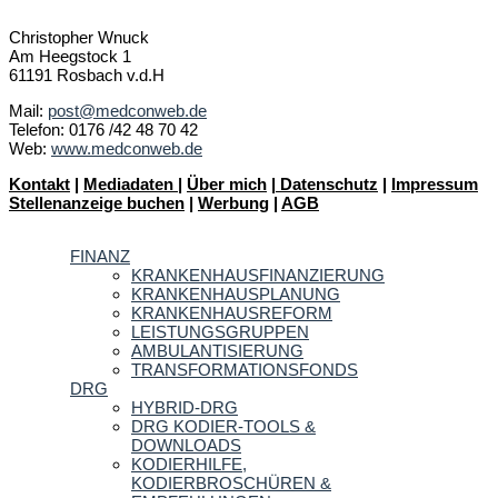
Christopher Wnuck
Am Heegstock 1
61191 Rosbach v.d.H
Mail:
post@medconweb.de
Telefon: 0176 /42 48 70 42
Web:
www.medconweb.de
Kontakt
|
Mediadaten
|
Über mich
|
Datenschutz
|
Impressum
Stellenanzeige buchen
|
Werbung
|
AGB
FINANZ
KRANKENHAUSFINANZIERUNG
KRANKENHAUSPLANUNG
KRANKENHAUSREFORM
LEISTUNGSGRUPPEN
AMBULANTISIERUNG
TRANSFORMATIONSFONDS
DRG
HYBRID-DRG
DRG KODIER-TOOLS &
DOWNLOADS
KODIERHILFE,
KODIERBROSCHÜREN &