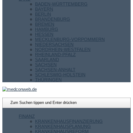
BADEN-WÜRTTEMBERG
BAYERN
BERLIN
BRANDENBURG
BREMEN
HAMBURG
HESSEN
MECKLENBURG-VORPOMMERN
NIEDERSACHSEN
NORDRHEIN-WESTFALEN
RHEINLAND-PFALZ
SAARLAND
SACHSEN
SACHSEN-ANHALT
SCHLESWIG-HOLSTEIN
THÜRINGEN
FINANZ
KRANKENHAUSFINANZIERUNG
KRANKENHAUSPLANUNG
KRANKENHAUSREFORM