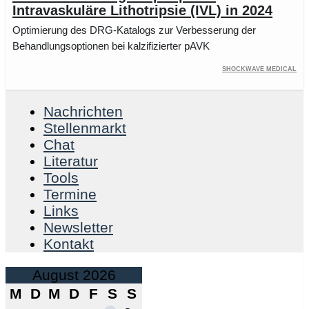
Intravaskuläre Lithotripsie (IVL) in 2024
Optimierung des DRG-Katalogs zur Verbesserung der
Behandlungsoptionen bei kalzifizierter pAVK
Shockwave Medical
Nachrichten
Stellenmarkt
Chat
Literatur
Tools
Termine
Links
Newsletter
Kontakt
August 2026
M
D
M
D
F
S
S