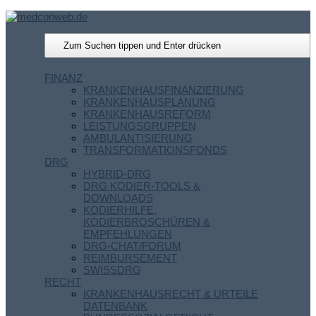
FINANZ
KRANKENHAUSFINANZIERUNG
KRANKENHAUSPLANUNG
KRANKENHAUSREFORM
LEISTUNGSGRUPPEN
AMBULANTISIERUNG
TRANSFORMATIONSFONDS
DRG
HYBRID-DRG
DRG KODIER-TOOLS &
DOWNLOADS
KODIERHILFE,
KODIERBROSCHÜREN &
EMPFEHLUNGEN
DRG-CHAT/FORUM
REIMBURSEMENT
SWISSDRG
RECHT
KRANKENHAUSRECHT & URTEILE
DATENBANK