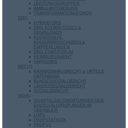
LEISTUNGSGRUPPEN
AMBULANTISIERUNG
TRANSFORMATIONSFONDS
DRG
HYBRID-DRG
DRG KODIER-TOOLS &
DOWNLOADS
KODIERHILFE,
KODIERBROSCHÜREN &
EMPFEHLUNGEN
DRG-CHAT/FORUM
REIMBURSEMENT
SWISSDRG
RECHT
KRANKENHAUSRECHT & URTEILE
DATENBANK
BUNDESSOZIALGERICHT
LANDESSOZIALGERICHT
SOZIALGERICHT
MD(K)
QUARTALSAUSWERTUNGEN DER
EINZELFALLPRÜFUNGEN IM
ÜBERBLICK
LOPS
PRÜFSTATISTIK
PRÜFVV