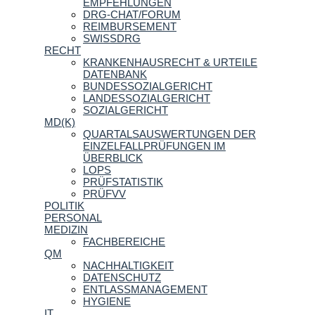
EMPFEHLUNGEN
DRG-CHAT/FORUM
REIMBURSEMENT
SWISSDRG
RECHT
KRANKENHAUSRECHT & URTEILE
DATENBANK
BUNDESSOZIALGERICHT
LANDESSOZIALGERICHT
SOZIALGERICHT
MD(K)
QUARTALSAUSWERTUNGEN DER
EINZELFALLPRÜFUNGEN IM
ÜBERBLICK
LOPS
PRÜFSTATISTIK
PRÜFVV
POLITIK
PERSONAL
MEDIZIN
FACHBEREICHE
QM
NACHHALTIGKEIT
DATENSCHUTZ
ENTLASSMANAGEMENT
HYGIENE
IT