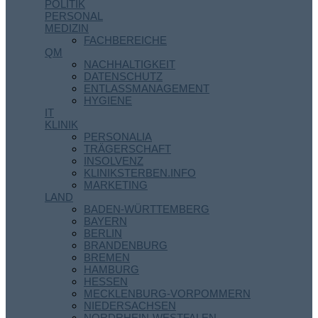
POLITIK
PERSONAL
MEDIZIN
FACHBEREICHE
QM
NACHHALTIGKEIT
DATENSCHUTZ
ENTLASSMANAGEMENT
HYGIENE
IT
KLINIK
PERSONALIA
TRÄGERSCHAFT
INSOLVENZ
KLINIKSTERBEN.INFO
MARKETING
LAND
BADEN-WÜRTTEMBERG
BAYERN
BERLIN
BRANDENBURG
BREMEN
HAMBURG
HESSEN
MECKLENBURG-VORPOMMERN
NIEDERSACHSEN
NORDRHEIN-WESTFALEN