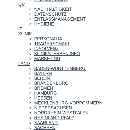
QM
NACHHALTIGKEIT
DATENSCHUTZ
ENTLASSMANAGEMENT
HYGIENE
IT
KLINIK
PERSONALIA
TRÄGERSCHAFT
INSOLVENZ
KLINIKSTERBEN.INFO
MARKETING
LAND
BADEN-WÜRTTEMBERG
BAYERN
BERLIN
BRANDENBURG
BREMEN
HAMBURG
HESSEN
MECKLENBURG-VORPOMMERN
NIEDERSACHSEN
NORDRHEIN-WESTFALEN
RHEINLAND-PFALZ
SAARLAND
SACHSEN