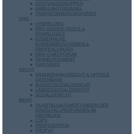
LEISTUNGSGRUPPEN
AMBULANTISIERUNG
TRANSFORMATIONSFONDS
DRG
HYBRID-DRG
DRG KODIER-TOOLS &
DOWNLOADS
KODIERHILFE,
KODIERBROSCHÜREN &
EMPFEHLUNGEN
DRG-CHAT/FORUM
REIMBURSEMENT
SWISSDRG
RECHT
KRANKENHAUSRECHT & URTEILE
DATENBANK
BUNDESSOZIALGERICHT
LANDESSOZIALGERICHT
SOZIALGERICHT
MD(K)
QUARTALSAUSWERTUNGEN DER
EINZELFALLPRÜFUNGEN IM
ÜBERBLICK
LOPS
PRÜFSTATISTIK
PRÜFVV