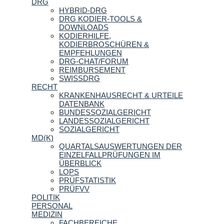
DRG
HYBRID-DRG
DRG KODIER-TOOLS &
DOWNLOADS
KODIERHILFE,
KODIERBROSCHÜREN &
EMPFEHLUNGEN
DRG-CHAT/FORUM
REIMBURSEMENT
SWISSDRG
RECHT
KRANKENHAUSRECHT & URTEILE
DATENBANK
BUNDESSOZIALGERICHT
LANDESSOZIALGERICHT
SOZIALGERICHT
MD(K)
QUARTALSAUSWERTUNGEN DER
EINZELFALLPRÜFUNGEN IM
ÜBERBLICK
LOPS
PRÜFSTATISTIK
PRÜFVV
POLITIK
PERSONAL
MEDIZIN
FACHBEREICHE