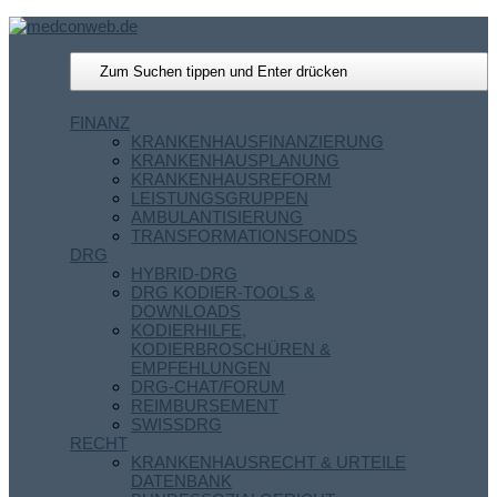
FINANZ
KRANKENHAUSFINANZIERUNG
KRANKENHAUSPLANUNG
KRANKENHAUSREFORM
LEISTUNGSGRUPPEN
AMBULANTISIERUNG
TRANSFORMATIONSFONDS
DRG
HYBRID-DRG
DRG KODIER-TOOLS &
DOWNLOADS
KODIERHILFE,
KODIERBROSCHÜREN &
EMPFEHLUNGEN
DRG-CHAT/FORUM
REIMBURSEMENT
SWISSDRG
RECHT
KRANKENHAUSRECHT & URTEILE
DATENBANK