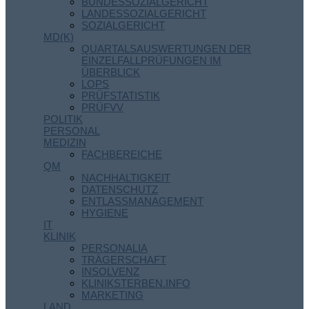
BUNDESSOZIALGERICHT
LANDESSOZIALGERICHT
SOZIALGERICHT
MD(K)
QUARTALSAUSWERTUNGEN DER
EINZELFALLPRÜFUNGEN IM
ÜBERBLICK
LOPS
PRÜFSTATISTIK
PRÜFVV
POLITIK
PERSONAL
MEDIZIN
FACHBEREICHE
QM
NACHHALTIGKEIT
DATENSCHUTZ
ENTLASSMANAGEMENT
HYGIENE
IT
KLINIK
PERSONALIA
TRÄGERSCHAFT
INSOLVENZ
KLINIKSTERBEN.INFO
MARKETING
LAND