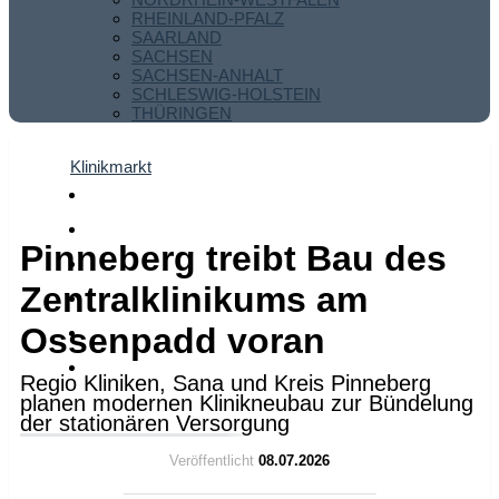
RHEINLAND-PFALZ
SAARLAND
SACHSEN
SACHSEN-ANHALT
SCHLESWIG-HOLSTEIN
THÜRINGEN
Klinikmarkt
Pinneberg treibt Bau des
Zentralklinikums am
Ossenpadd voran
Regio Kliniken, Sana und Kreis Pinneberg
planen modernen Klinikneubau zur Bündelung
der stationären Versorgung
Veröffentlicht
08.07.2026