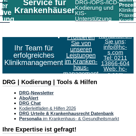
Service für
DRG-/OPS-/ICD-
er
Prozes
Kodierung und
Krankenhäuser
Klinike
tive
KIS-
Praxen
tung
Unterstützung
Kranke
Kontaktieren
Profitieren
Sie uns
:
Sie von
Ihr Team für
info@hc-
unseren
s.com
erfolgreiches
Leistungen
Tel: 0211
im Kranken­
Klinikmanagement
13866-604
haus­
Web:
hc-
management
s.com
DRG | Kodierung | Tools & Hilfen
DRG-Newsletter
AboAlert
DRG Chat
Kodierleitfäden & Hilfen 2026
DRG Urteile & Krankenhausrecht Datenbank
Personalia
im Krankenhaus- & Gesundheitsmarkt
Ihre Expertise ist gefragt!