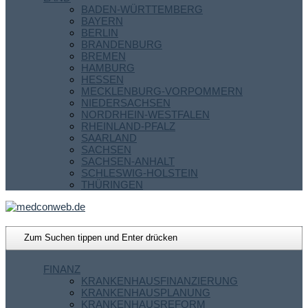
BADEN-WÜRTTEMBERG
BAYERN
BERLIN
BRANDENBURG
BREMEN
HAMBURG
HESSEN
MECKLENBURG-VORPOMMERN
NIEDERSACHSEN
NORDRHEIN-WESTFALEN
RHEINLAND-PFALZ
SAARLAND
SACHSEN
SACHSEN-ANHALT
SCHLESWIG-HOLSTEIN
THÜRINGEN
FINANZ
KRANKENHAUSFINANZIERUNG
KRANKENHAUSPLANUNG
KRANKENHAUSREFORM