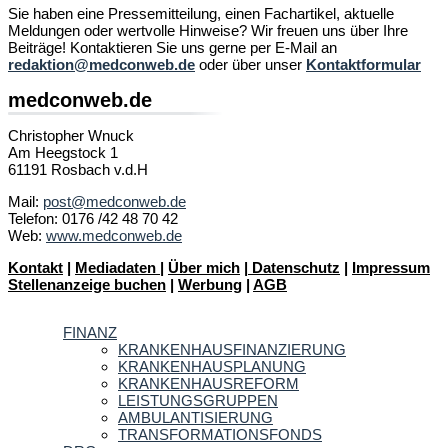
Sie haben eine Pressemitteilung, einen Fachartikel, aktuelle
Meldungen oder wertvolle Hinweise? Wir freuen uns über Ihre
Beiträge! Kontaktieren Sie uns gerne per E-Mail an
redaktion@medconweb.de
oder über unser
Kontaktformular
medconweb.de
Christopher Wnuck
Am Heegstock 1
61191 Rosbach v.d.H
Mail:
post@medconweb.de
Telefon: 0176 /42 48 70 42
Web:
www.medconweb.de
Kontakt
|
Mediadaten
|
Über mich
|
Datenschutz
|
Impressum
Stellenanzeige buchen
|
Werbung
|
AGB
FINANZ
KRANKENHAUSFINANZIERUNG
KRANKENHAUSPLANUNG
KRANKENHAUSREFORM
LEISTUNGSGRUPPEN
AMBULANTISIERUNG
TRANSFORMATIONSFONDS