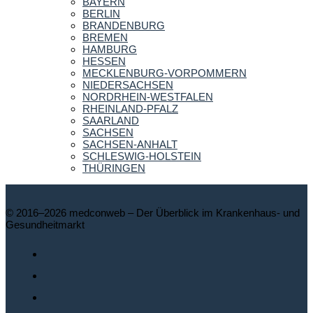
BAYERN
BERLIN
BRANDENBURG
BREMEN
HAMBURG
HESSEN
MECKLENBURG-VORPOMMERN
NIEDERSACHSEN
NORDRHEIN-WESTFALEN
RHEINLAND-PFALZ
SAARLAND
SACHSEN
SACHSEN-ANHALT
SCHLESWIG-HOLSTEIN
THÜRINGEN
© 2016–2026 medconweb – Der Überblick im Krankenhaus- und
Gesundheitmarkt