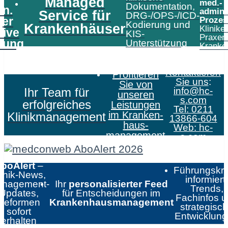
Managed
med.-
Dokumentation,
in.
admini
Service für
DRG-/OPS-/ICD-
er
Prozes
Kodierung und
Krankenhäuser
Klinike
tive
KIS-
Praxen
tung
Unterstützung
Kranke
Kontaktieren
Profitieren
Sie uns
:
Sie von
Ihr Team für
info@hc-
unseren
s.com
erfolgreiches
Leistungen
Tel: 0211
im Kranken­
Klinikmanagement
13866-604
haus­
Web:
hc-
management
s.com
boAlert
–
Führungskrä
linik-News,
informiert:
nagement-
Ihr
personalisierter Feed
Trends,
Updates,
für Entscheidungen im
Fachinfos 
Reformen
Krankenhausmanagement
strategisc
sofort
Entwicklun
erhalten