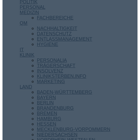
POLITIK
PERSONAL
MEDIZIN
FACHBEREICHE
QM
NACHHALTIGKEIT
DATENSCHUTZ
ENTLASSMANAGEMENT
HYGIENE
IT
KLINIK
PERSONALIA
TRÄGERSCHAFT
INSOLVENZ
KLINIKSTERBEN.INFO
MARKETING
LAND
BADEN-WÜRTTEMBERG
BAYERN
BERLIN
BRANDENBURG
BREMEN
HAMBURG
HESSEN
MECKLENBURG-VORPOMMERN
NIEDERSACHSEN
NORDRHEIN-WESTFALEN