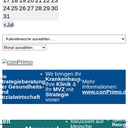
17
18
19
20
21
22
23
24
25
26
27
28
29
30
31
« Juli
Wir bringen Ihr
Die
Krankenhaus
,
Strategieberatung
Mehr
Ihre
Klinik
&
der Gesundheits-
Informationen:
Ihr
MVZ
mit
und
www.conPrimo.d
Strategie
Sozialwirtschaft
voran
Speziali
Zeit
fokussiert auf
Reorga
klinische