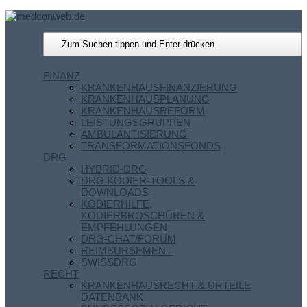
FINANZ
KRANKENHAUSFINANZIERUNG
KRANKENHAUSPLANUNG
KRANKENHAUSREFORM
LEISTUNGSGRUPPEN
AMBULANTISIERUNG
TRANSFORMATIONSFONDS
DRG
HYBRID-DRG
DRG KODIER-TOOLS &
DOWNLOADS
KODIERHILFE,
KODIERBROSCHÜREN &
EMPFEHLUNGEN
DRG-CHAT/FORUM
REIMBURSEMENT
SWISSDRG
RECHT
KRANKENHAUSRECHT & URTEILE
DATENBANK