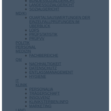
BUNDESSOZIALGERICHT
LANDESSOZIALGERICHT
SOZIALGERICHT
MD(K)
QUARTALSAUSWERTUNGEN DER
EINZELFALLPRÜFUNGEN IM
ÜBERBLICK
LOPS
PRÜFSTATISTIK
PRÜFVV
POLITIK
PERSONAL
MEDIZIN
FACHBEREICHE
QM
NACHHALTIGKEIT
DATENSCHUTZ
ENTLASSMANAGEMENT
HYGIENE
IT
KLINIK
PERSONALIA
TRÄGERSCHAFT
INSOLVENZ
KLINIKSTERBEN.INFO
MARKETING
LAND