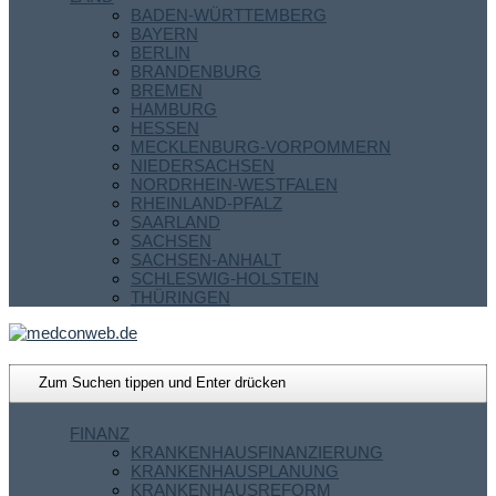
BADEN-WÜRTTEMBERG
BAYERN
BERLIN
BRANDENBURG
BREMEN
HAMBURG
HESSEN
MECKLENBURG-VORPOMMERN
NIEDERSACHSEN
NORDRHEIN-WESTFALEN
RHEINLAND-PFALZ
SAARLAND
SACHSEN
SACHSEN-ANHALT
SCHLESWIG-HOLSTEIN
THÜRINGEN
FINANZ
KRANKENHAUSFINANZIERUNG
KRANKENHAUSPLANUNG
KRANKENHAUSREFORM