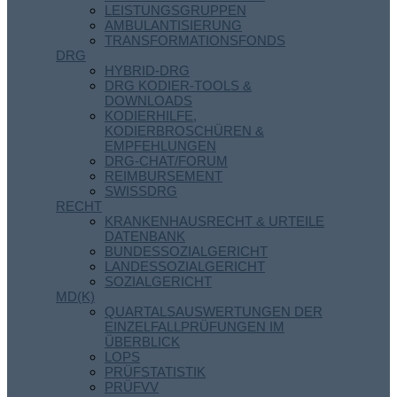
LEISTUNGSGRUPPEN
AMBULANTISIERUNG
TRANSFORMATIONSFONDS
DRG
HYBRID-DRG
DRG KODIER-TOOLS &
DOWNLOADS
KODIERHILFE,
KODIERBROSCHÜREN &
EMPFEHLUNGEN
DRG-CHAT/FORUM
REIMBURSEMENT
SWISSDRG
RECHT
KRANKENHAUSRECHT & URTEILE
DATENBANK
BUNDESSOZIALGERICHT
LANDESSOZIALGERICHT
SOZIALGERICHT
MD(K)
QUARTALSAUSWERTUNGEN DER
EINZELFALLPRÜFUNGEN IM
ÜBERBLICK
LOPS
PRÜFSTATISTIK
PRÜFVV