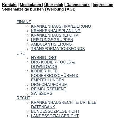
Kontakt
|
Mediadaten
|
Über mich
|
Datenschutz
|
Impressum
Stellenanzeige buchen
|
Werbung
|
AGB
FINANZ
KRANKENHAUSFINANZIERUNG
KRANKENHAUSPLANUNG
KRANKENHAUSREFORM
LEISTUNGSGRUPPEN
AMBULANTISIERUNG
TRANSFORMATIONSFONDS
DRG
HYBRID-DRG
DRG KODIER-TOOLS &
DOWNLOADS
KODIERHILFE,
KODIERBROSCHÜREN &
EMPFEHLUNGEN
DRG-CHAT/FORUM
REIMBURSEMENT
SWISSDRG
RECHT
KRANKENHAUSRECHT & URTEILE
DATENBANK
BUNDESSOZIALGERICHT
LANDESSOZIALGERICHT