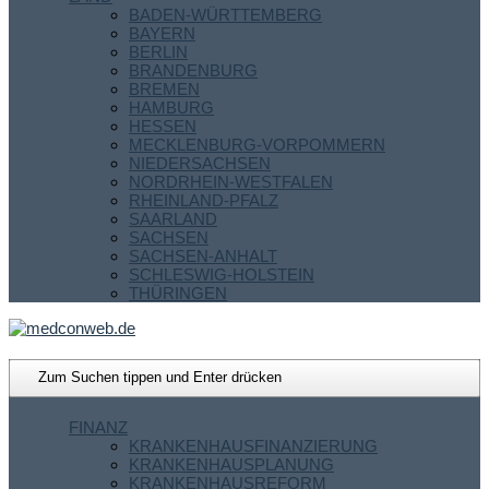
BADEN-WÜRTTEMBERG
BAYERN
BERLIN
BRANDENBURG
BREMEN
HAMBURG
HESSEN
MECKLENBURG-VORPOMMERN
NIEDERSACHSEN
NORDRHEIN-WESTFALEN
RHEINLAND-PFALZ
SAARLAND
SACHSEN
SACHSEN-ANHALT
SCHLESWIG-HOLSTEIN
THÜRINGEN
FINANZ
KRANKENHAUSFINANZIERUNG
KRANKENHAUSPLANUNG
KRANKENHAUSREFORM