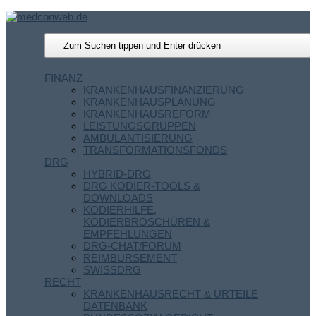
FINANZ
KRANKENHAUSFINANZIERUNG
KRANKENHAUSPLANUNG
KRANKENHAUSREFORM
LEISTUNGSGRUPPEN
AMBULANTISIERUNG
TRANSFORMATIONSFONDS
DRG
HYBRID-DRG
DRG KODIER-TOOLS &
DOWNLOADS
KODIERHILFE,
KODIERBROSCHÜREN &
EMPFEHLUNGEN
DRG-CHAT/FORUM
REIMBURSEMENT
SWISSDRG
RECHT
KRANKENHAUSRECHT & URTEILE
DATENBANK