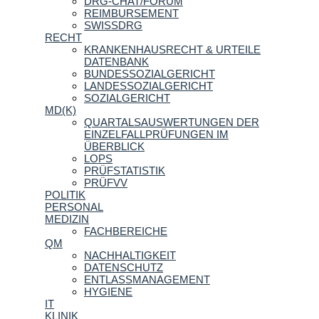
DRG-CHAT/FORUM
REIMBURSEMENT
SWISSDRG
RECHT
KRANKENHAUSRECHT & URTEILE
DATENBANK
BUNDESSOZIALGERICHT
LANDESSOZIALGERICHT
SOZIALGERICHT
MD(K)
QUARTALSAUSWERTUNGEN DER
EINZELFALLPRÜFUNGEN IM
ÜBERBLICK
LOPS
PRÜFSTATISTIK
PRÜFVV
POLITIK
PERSONAL
MEDIZIN
FACHBEREICHE
QM
NACHHALTIGKEIT
DATENSCHUTZ
ENTLASSMANAGEMENT
HYGIENE
IT
KLINIK