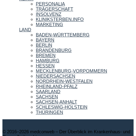
PERSONALIA
TRÄGERSCHAFT
INSOLVENZ
KLINIKSTERBEN.INFO
MARKETING
LAND
BADEN-WÜRTTEMBERG
BAYERN
BERLIN
BRANDENBURG
BREMEN
HAMBURG
HESSEN
MECKLENBURG-VORPOMMERN
NIEDERSACHSEN
NORDRHEIN-WESTFALEN
RHEINLAND-PFALZ
SAARLAND
SACHSEN
SACHSEN-ANHALT
SCHLESWIG-HOLSTEIN
THÜRINGEN
© 2016–2026 medconweb – Der Überblick im Krankenhaus- und