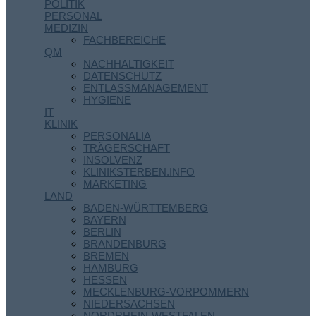
POLITIK
PERSONAL
MEDIZIN
FACHBEREICHE
QM
NACHHALTIGKEIT
DATENSCHUTZ
ENTLASSMANAGEMENT
HYGIENE
IT
KLINIK
PERSONALIA
TRÄGERSCHAFT
INSOLVENZ
KLINIKSTERBEN.INFO
MARKETING
LAND
BADEN-WÜRTTEMBERG
BAYERN
BERLIN
BRANDENBURG
BREMEN
HAMBURG
HESSEN
MECKLENBURG-VORPOMMERN
NIEDERSACHSEN
NORDRHEIN-WESTFALEN