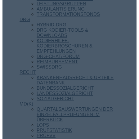
LEISTUNGSGRUPPEN
AMBULANTISIERUNG
TRANSFORMATIONSFONDS
DRG
HYBRID-DRG
DRG KODIER-TOOLS &
DOWNLOADS
KODIERHILFE,
KODIERBROSCHÜREN &
EMPFEHLUNGEN
DRG-CHAT/FORUM
REIMBURSEMENT
SWISSDRG
RECHT
KRANKENHAUSRECHT & URTEILE
DATENBANK
BUNDESSOZIALGERICHT
LANDESSOZIALGERICHT
SOZIALGERICHT
MD(K)
QUARTALSAUSWERTUNGEN DER
EINZELFALLPRÜFUNGEN IM
ÜBERBLICK
LOPS
PRÜFSTATISTIK
PRÜFVV