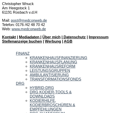
Christopher Wnuck
Am Heegstock 1
61191 Rosbach v.d.H
Mail:
post@medconweb.de
Telefon: 0176 /42 48 70 42
Web:
www.medconweb.de
Kontakt
|
Mediadaten
|
Über mich
|
Datenschutz
|
Impressum
Stellenanzeige buchen
|
Werbung
|
AGB
FINANZ
KRANKENHAUSFINANZIERUNG
KRANKENHAUSPLANUNG
KRANKENHAUSREFORM
LEISTUNGSGRUPPEN
AMBULANTISIERUNG
TRANSFORMATIONSFONDS
DRG
HYBRID-DRG
DRG KODIER-TOOLS &
DOWNLOADS
KODIERHILFE,
KODIERBROSCHÜREN &
EMPFEHLUNGEN