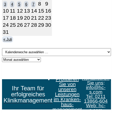
8
9
3
4
5
6
7
10
11
12
13
14
15
16
17
18
19
20
21
22
23
24
25
26
27
28
29
30
31
« Juli
Kontaktieren
Profitieren
Sie uns
:
Sie von
Ihr Team für
info@hc-
unseren
s.com
erfolgreiches
Leistungen
Tel: 0211
im Kranken­
Klinikmanagement
13866-604
haus­
Web:
hc-
management
s.com