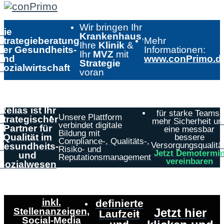
Wir bringen Ihr
Die
Krankenhaus
,
Strategieberatung
Mehr
Ihre
Klinik
&
der Gesundheits-
Informationen:
Ihr
MVZ
mit
und
www.conPrimo.d
Strategie
Sozialwirtschaft
voran
Relias ist Ihr
für starke Teams,
Unsere Plattform
strategischer
mehr Sicherheit un
verbindet digitale
Partner für
eine messbar
Bildung mit
Qualität im
bessere
Compliance-, Qualitäts-,
Versorgungsqualität
Gesundheits-
Risiko- und
Jetzt Demotermi
und
Reputationsmanagement
vereinbaren
Sozialwesen
inkl.
definierte
Stellenanzeigen,
Jetzt hier
Laufzeit
Social-Media