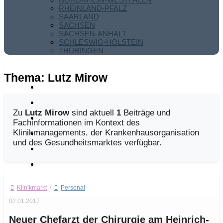
RHEINLAND-PFALZ
SAARLAND
SACHSEN
SACHSEN-ANHALT
SCHLESWIG-HOLSTEIN
THÜRINGEN
Thema:
Lutz Mirow
Zu
Lutz Mirow
sind aktuell
1
Beiträge und
Fachinformationen im Kontext des
Klinikmanagements, der Krankenhausorganisation
und des Gesundheitsmarktes verfügbar.
Klinikmarkt
/
Personal
02.01.2017
Neuer Chefarzt der Chirurgie am Heinrich-