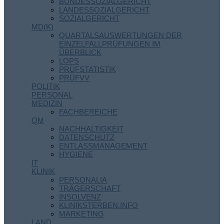
BUNDESSOZIALGERICHT
LANDESSOZIALGERICHT
SOZIALGERICHT
MD(K)
QUARTALSAUSWERTUNGEN DER
EINZELFALLPRÜFUNGEN IM
ÜBERBLICK
LOPS
PRÜFSTATISTIK
PRÜFVV
POLITIK
PERSONAL
MEDIZIN
FACHBEREICHE
QM
NACHHALTIGKEIT
DATENSCHUTZ
ENTLASSMANAGEMENT
HYGIENE
IT
KLINIK
PERSONALIA
TRÄGERSCHAFT
INSOLVENZ
KLINIKSTERBEN.INFO
MARKETING
LAND