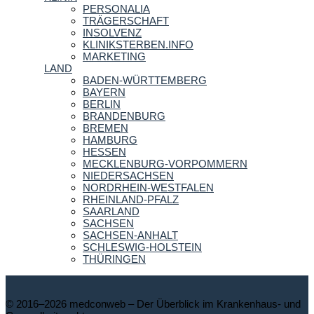
PERSONALIA
TRÄGERSCHAFT
INSOLVENZ
KLINIKSTERBEN.INFO
MARKETING
LAND
BADEN-WÜRTTEMBERG
BAYERN
BERLIN
BRANDENBURG
BREMEN
HAMBURG
HESSEN
MECKLENBURG-VORPOMMERN
NIEDERSACHSEN
NORDRHEIN-WESTFALEN
RHEINLAND-PFALZ
SAARLAND
SACHSEN
SACHSEN-ANHALT
SCHLESWIG-HOLSTEIN
THÜRINGEN
© 2016–2026 medconweb – Der Überblick im Krankenhaus- und