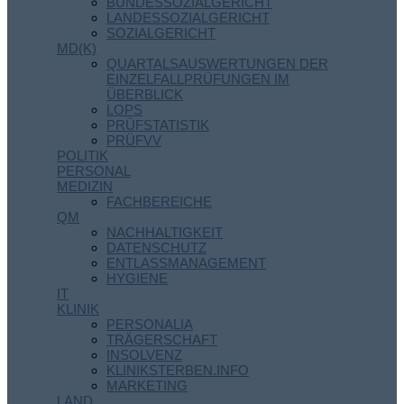
BUNDESSOZIALGERICHT
LANDESSOZIALGERICHT
SOZIALGERICHT
MD(K)
QUARTALSAUSWERTUNGEN DER
EINZELFALLPRÜFUNGEN IM
ÜBERBLICK
LOPS
PRÜFSTATISTIK
PRÜFVV
POLITIK
PERSONAL
MEDIZIN
FACHBEREICHE
QM
NACHHALTIGKEIT
DATENSCHUTZ
ENTLASSMANAGEMENT
HYGIENE
IT
KLINIK
PERSONALIA
TRÄGERSCHAFT
INSOLVENZ
KLINIKSTERBEN.INFO
MARKETING
LAND