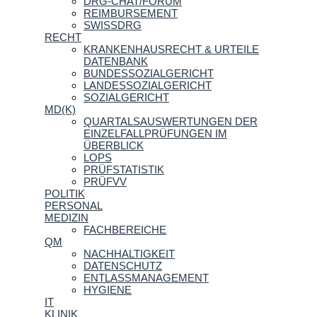
DRG-CHAT/FORUM
REIMBURSEMENT
SWISSDRG
RECHT
KRANKENHAUSRECHT & URTEILE
DATENBANK
BUNDESSOZIALGERICHT
LANDESSOZIALGERICHT
SOZIALGERICHT
MD(K)
QUARTALSAUSWERTUNGEN DER
EINZELFALLPRÜFUNGEN IM
ÜBERBLICK
LOPS
PRÜFSTATISTIK
PRÜFVV
POLITIK
PERSONAL
MEDIZIN
FACHBEREICHE
QM
NACHHALTIGKEIT
DATENSCHUTZ
ENTLASSMANAGEMENT
HYGIENE
IT
KLINIK