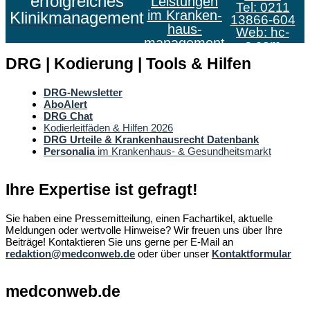
erfolgreiches
Leistungen
Tel: 0211
im Kranken­
Klinikmanagement
13866-604
haus­
Web:
hc-
management
s.com
DRG | Kodierung | Tools & Hilfen
DRG-Newsletter
AboAlert
DRG Chat
Kodierleitfäden & Hilfen 2026
DRG Urteile & Krankenhausrecht Datenbank
Personalia
im Krankenhaus- & Gesundheitsmarkt
Ihre Expertise ist gefragt!
Sie haben eine Pressemitteilung, einen Fachartikel, aktuelle
Meldungen oder wertvolle Hinweise? Wir freuen uns über Ihre
Beiträge! Kontaktieren Sie uns gerne per E-Mail an
redaktion@medconweb.de
oder über unser
Kontaktformular
medconweb.de