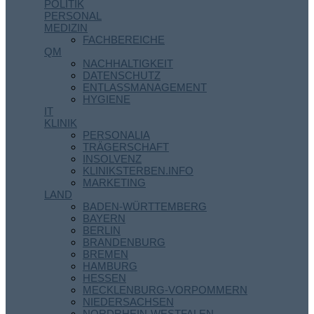
POLITIK
PERSONAL
MEDIZIN
FACHBEREICHE
QM
NACHHALTIGKEIT
DATENSCHUTZ
ENTLASSMANAGEMENT
HYGIENE
IT
KLINIK
PERSONALIA
TRÄGERSCHAFT
INSOLVENZ
KLINIKSTERBEN.INFO
MARKETING
LAND
BADEN-WÜRTTEMBERG
BAYERN
BERLIN
BRANDENBURG
BREMEN
HAMBURG
HESSEN
MECKLENBURG-VORPOMMERN
NIEDERSACHSEN
NORDRHEIN-WESTFALEN