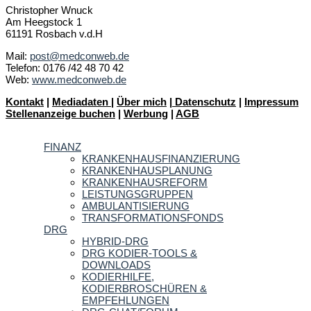
Christopher Wnuck
Am Heegstock 1
61191 Rosbach v.d.H
Mail:
post@medconweb.de
Telefon: 0176 /42 48 70 42
Web:
www.medconweb.de
Kontakt
|
Mediadaten
|
Über mich
|
Datenschutz
|
Impressum
Stellenanzeige buchen
|
Werbung
|
AGB
FINANZ
KRANKENHAUSFINANZIERUNG
KRANKENHAUSPLANUNG
KRANKENHAUSREFORM
LEISTUNGSGRUPPEN
AMBULANTISIERUNG
TRANSFORMATIONSFONDS
DRG
HYBRID-DRG
DRG KODIER-TOOLS &
DOWNLOADS
KODIERHILFE,
KODIERBROSCHÜREN &
EMPFEHLUNGEN