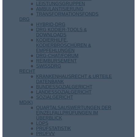
LEISTUNGSGRUPPEN
AMBULANTISIERUNG
TRANSFORMATIONSFONDS
DRG
HYBRID-DRG
DRG KODIER-TOOLS &
DOWNLOADS
KODIERHILFE,
KODIERBROSCHÜREN &
EMPFEHLUNGEN
DRG-CHAT/FORUM
REIMBURSEMENT
SWISSDRG
RECHT
KRANKENHAUSRECHT & URTEILE
DATENBANK
BUNDESSOZIALGERICHT
LANDESSOZIALGERICHT
SOZIALGERICHT
MD(K)
QUARTALSAUSWERTUNGEN DER
EINZELFALLPRÜFUNGEN IM
ÜBERBLICK
LOPS
PRÜFSTATISTIK
PRÜFVV