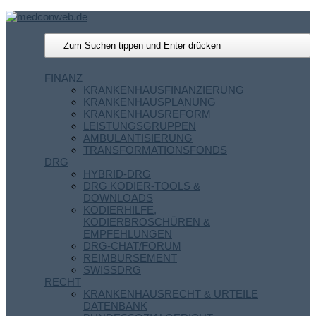
FINANZ
KRANKENHAUSFINANZIERUNG
KRANKENHAUSPLANUNG
KRANKENHAUSREFORM
LEISTUNGSGRUPPEN
AMBULANTISIERUNG
TRANSFORMATIONSFONDS
DRG
HYBRID-DRG
DRG KODIER-TOOLS &
DOWNLOADS
KODIERHILFE,
KODIERBROSCHÜREN &
EMPFEHLUNGEN
DRG-CHAT/FORUM
REIMBURSEMENT
SWISSDRG
RECHT
KRANKENHAUSRECHT & URTEILE
DATENBANK