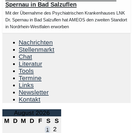
Spernau in Bad Salzuflen
Mit der Übernahme des Psychiatrischen Krankenhauses LNK
Dr. Spernau in Bad Salzuflen hat AMEOS den zweiten Standort
in Nordrhein-Westfalen erworben
Nachrichten
Stellenmarkt
Chat
Literatur
Tools
Termine
Links
Newsletter
Kontakt
August 2026
M
D
M
D
F
S
S
2
1