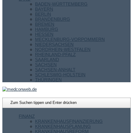
BADEN-WÜRTTEMBERG
BAYERN
BERLIN
BRANDENBURG
BREMEN
HAMBURG
HESSEN
MECKLENBURG-VORPOMMERN
NIEDERSACHSEN
NORDRHEIN-WESTFALEN
RHEINLAND-PFALZ
SAARLAND
SACHSEN
SACHSEN-ANHALT
SCHLESWIG-HOLSTEIN
THÜRINGEN
FINANZ
KRANKENHAUSFINANZIERUNG
KRANKENHAUSPLANUNG
KRANKENHAUSREFORM