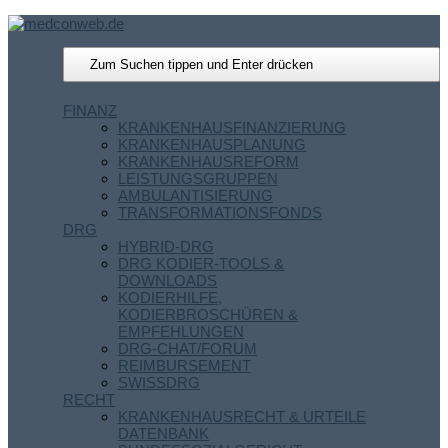
FINANZ
KRANKENHAUSFINANZIERUNG
KRANKENHAUSPLANUNG
KRANKENHAUSREFORM
LEISTUNGSGRUPPEN
AMBULANTISIERUNG
TRANSFORMATIONSFONDS
DRG
HYBRID-DRG
DRG KODIER-TOOLS &
DOWNLOADS
KODIERHILFE,
KODIERBROSCHÜREN &
EMPFEHLUNGEN
DRG-CHAT/FORUM
REIMBURSEMENT
SWISSDRG
RECHT
KRANKENHAUSRECHT & URTEILE
DATENBANK