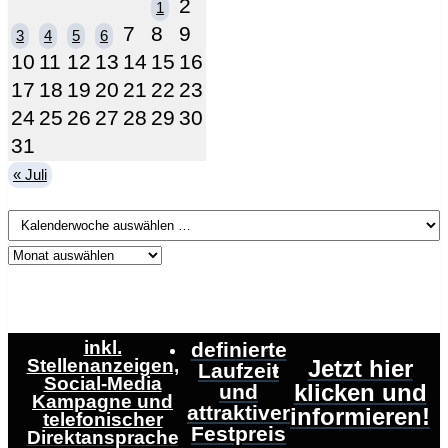
2
1
7
8
9
3
4
5
6
10
11
12
13
14
15
16
17
18
19
20
21
22
23
24
25
26
27
28
29
30
31
« Juli
inkl.
definierte
Stellenanzeigen,
Jetzt hier
Laufzeit
Social-Media
klicken und
und
Kampagne und
attraktiver
informieren!
telefonischer
Festpreis
Direktansprache