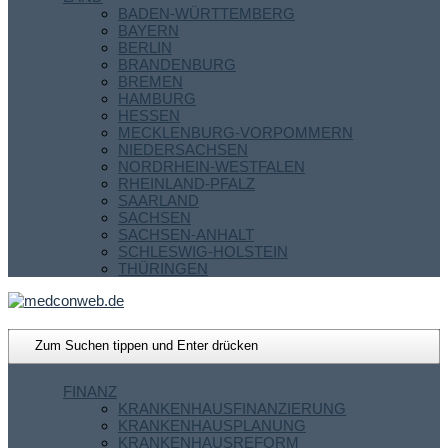
BADEN-WÜRTTEMBERG
BAYERN
BERLIN
BRANDENBURG
BREMEN
HAMBURG
HESSEN
MECKLENBURG-VORPOMMERN
NIEDERSACHSEN
NORDRHEIN-WESTFALEN
RHEINLAND-PFALZ
SAARLAND
SACHSEN
SACHSEN-ANHALT
SCHLESWIG-HOLSTEIN
THÜRINGEN
FINANZ
KRANKENHAUSFINANZIERUNG
KRANKENHAUSPLANUNG
KRANKENHAUSREFORM