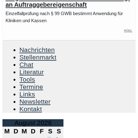
an Auftraggebereigenschaft
Einzelfallprüfung nach § 99 GWB bestimmt Anwendung für
Kliniken und Kassen
RÖDL
Nachrichten
Stellenmarkt
Chat
Literatur
Tools
Termine
Links
Newsletter
Kontakt
August 2026
M
D
M
D
F
S
S