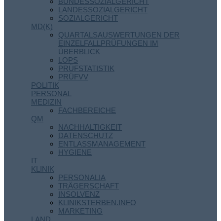
BUNDESSOZIALGERICHT
LANDESSOZIALGERICHT
SOZIALGERICHT
MD(K)
QUARTALSAUSWERTUNGEN DER
EINZELFALLPRÜFUNGEN IM
ÜBERBLICK
LOPS
PRÜFSTATISTIK
PRÜFVV
POLITIK
PERSONAL
MEDIZIN
FACHBEREICHE
QM
NACHHALTIGKEIT
DATENSCHUTZ
ENTLASSMANAGEMENT
HYGIENE
IT
KLINIK
PERSONALIA
TRÄGERSCHAFT
INSOLVENZ
KLINIKSTERBEN.INFO
MARKETING
LAND