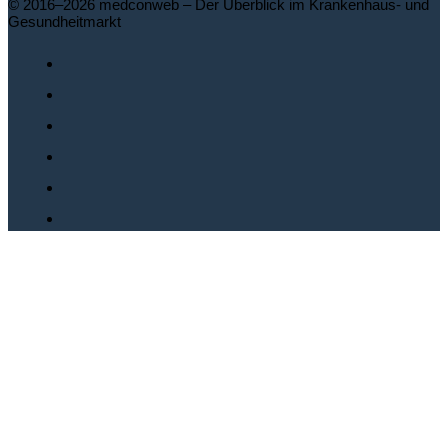
© 2016–2026 medconweb – Der Überblick im Krankenhaus- und
Gesundheitmarkt