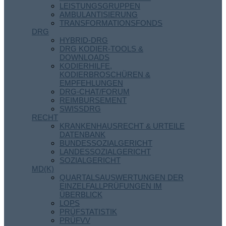
LEISTUNGSGRUPPEN
AMBULANTISIERUNG
TRANSFORMATIONSFONDS
DRG
HYBRID-DRG
DRG KODIER-TOOLS &
DOWNLOADS
KODIERHILFE,
KODIERBROSCHÜREN &
EMPFEHLUNGEN
DRG-CHAT/FORUM
REIMBURSEMENT
SWISSDRG
RECHT
KRANKENHAUSRECHT & URTEILE
DATENBANK
BUNDESSOZIALGERICHT
LANDESSOZIALGERICHT
SOZIALGERICHT
MD(K)
QUARTALSAUSWERTUNGEN DER
EINZELFALLPRÜFUNGEN IM
ÜBERBLICK
LOPS
PRÜFSTATISTIK
PRÜFVV