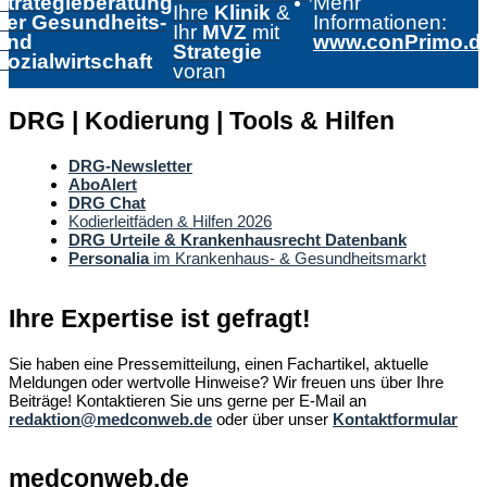
Strategieberatung
Mehr
Ihre
Klinik
&
der Gesundheits-
Informationen:
Ihr
MVZ
mit
und
www.conPrimo.d
Strategie
Sozialwirtschaft
voran
DRG | Kodierung | Tools & Hilfen
DRG-Newsletter
AboAlert
DRG Chat
Kodierleitfäden & Hilfen 2026
DRG Urteile & Krankenhausrecht Datenbank
Personalia
im Krankenhaus- & Gesundheitsmarkt
Ihre Expertise ist gefragt!
Sie haben eine Pressemitteilung, einen Fachartikel, aktuelle
Meldungen oder wertvolle Hinweise? Wir freuen uns über Ihre
Beiträge! Kontaktieren Sie uns gerne per E-Mail an
redaktion@medconweb.de
oder über unser
Kontaktformular
medconweb.de