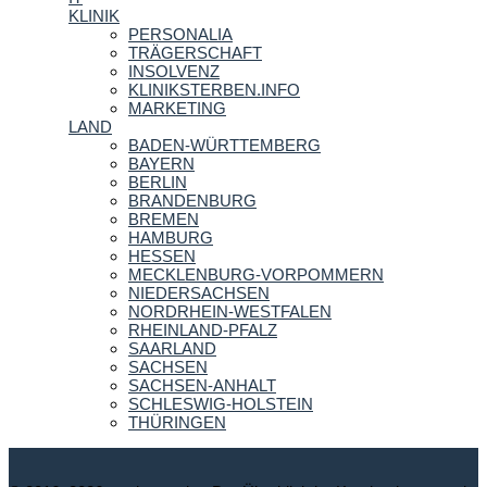
KLINIK
PERSONALIA
TRÄGERSCHAFT
INSOLVENZ
KLINIKSTERBEN.INFO
MARKETING
LAND
BADEN-WÜRTTEMBERG
BAYERN
BERLIN
BRANDENBURG
BREMEN
HAMBURG
HESSEN
MECKLENBURG-VORPOMMERN
NIEDERSACHSEN
NORDRHEIN-WESTFALEN
RHEINLAND-PFALZ
SAARLAND
SACHSEN
SACHSEN-ANHALT
SCHLESWIG-HOLSTEIN
THÜRINGEN