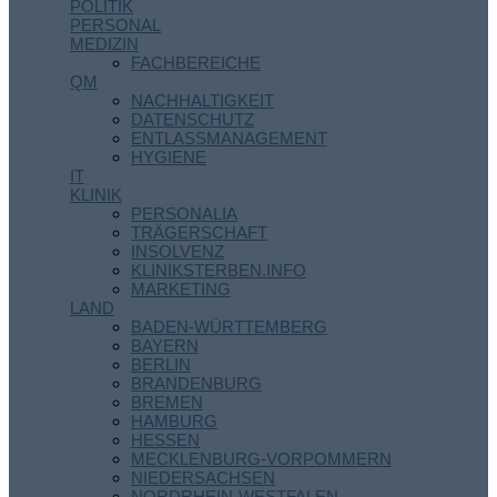
POLITIK
PERSONAL
MEDIZIN
FACHBEREICHE
QM
NACHHALTIGKEIT
DATENSCHUTZ
ENTLASSMANAGEMENT
HYGIENE
IT
KLINIK
PERSONALIA
TRÄGERSCHAFT
INSOLVENZ
KLINIKSTERBEN.INFO
MARKETING
LAND
BADEN-WÜRTTEMBERG
BAYERN
BERLIN
BRANDENBURG
BREMEN
HAMBURG
HESSEN
MECKLENBURG-VORPOMMERN
NIEDERSACHSEN
NORDRHEIN-WESTFALEN