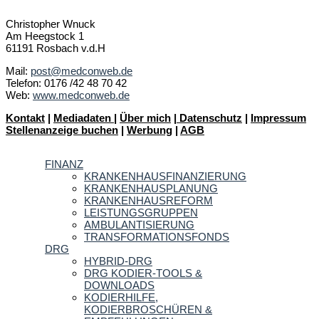
Christopher Wnuck
Am Heegstock 1
61191 Rosbach v.d.H
Mail:
post@medconweb.de
Telefon: 0176 /42 48 70 42
Web:
www.medconweb.de
Kontakt
|
Mediadaten
|
Über mich
|
Datenschutz
|
Impressum
Stellenanzeige buchen
|
Werbung
|
AGB
FINANZ
KRANKENHAUSFINANZIERUNG
KRANKENHAUSPLANUNG
KRANKENHAUSREFORM
LEISTUNGSGRUPPEN
AMBULANTISIERUNG
TRANSFORMATIONSFONDS
DRG
HYBRID-DRG
DRG KODIER-TOOLS &
DOWNLOADS
KODIERHILFE,
KODIERBROSCHÜREN &