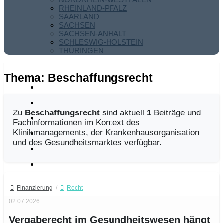
RHEINLAND-PFALZ
SAARLAND
SACHSEN
SACHSEN-ANHALT
SCHLESWIG-HOLSTEIN
THÜRINGEN
Thema:
Beschaffungsrecht
Zu
Beschaffungsrecht
sind aktuell
1
Beiträge und
Fachinformationen im Kontext des
Klinikmanagements, der Krankenhausorganisation
und des Gesundheitsmarktes verfügbar.
Finanzierung
/
Recht
02.07.2026
Vergaberecht im Gesundheitswesen hängt