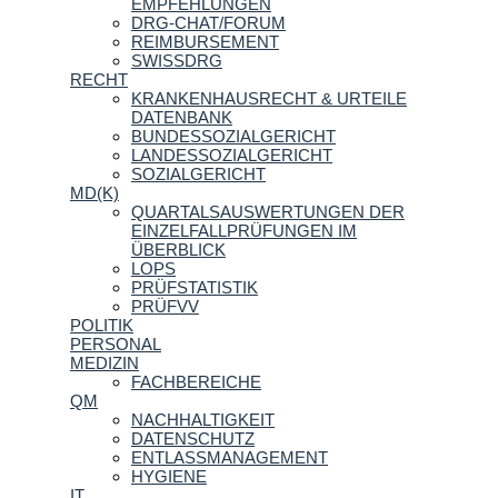
EMPFEHLUNGEN
DRG-CHAT/FORUM
REIMBURSEMENT
SWISSDRG
RECHT
KRANKENHAUSRECHT & URTEILE
DATENBANK
BUNDESSOZIALGERICHT
LANDESSOZIALGERICHT
SOZIALGERICHT
MD(K)
QUARTALSAUSWERTUNGEN DER
EINZELFALLPRÜFUNGEN IM
ÜBERBLICK
LOPS
PRÜFSTATISTIK
PRÜFVV
POLITIK
PERSONAL
MEDIZIN
FACHBEREICHE
QM
NACHHALTIGKEIT
DATENSCHUTZ
ENTLASSMANAGEMENT
HYGIENE
IT