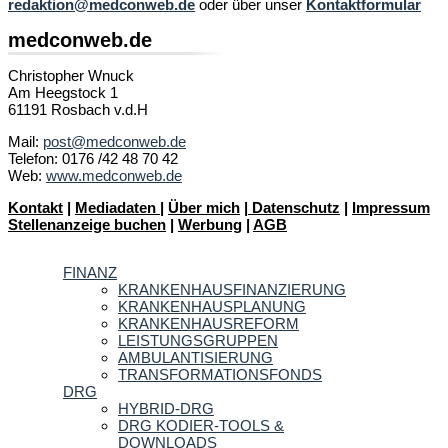
redaktion@medconweb.de
oder über unser
Kontaktformular
medconweb.de
Christopher Wnuck
Am Heegstock 1
61191 Rosbach v.d.H
Mail:
post@medconweb.de
Telefon: 0176 /42 48 70 42
Web:
www.medconweb.de
Kontakt
|
Mediadaten
|
Über mich
|
Datenschutz
|
Impressum
Stellenanzeige buchen
|
Werbung
|
AGB
FINANZ
KRANKENHAUSFINANZIERUNG
KRANKENHAUSPLANUNG
KRANKENHAUSREFORM
LEISTUNGSGRUPPEN
AMBULANTISIERUNG
TRANSFORMATIONSFONDS
DRG
HYBRID-DRG
DRG KODIER-TOOLS &
DOWNLOADS