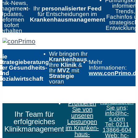
Führungskrä
linik-News,
informiert:
nagement-
Ihr
personalisierter Feed
Trends,
Updates,
für Entscheidungen im
Fachinfos 
Reformen
Krankenhausmanagement
strategisc
sofort
Entwicklun
erhalten
Wir bringen Ihr
Die
Krankenhaus
,
Strategieberatung
Mehr
Ihre
Klinik
&
der Gesundheits-
Informationen:
Ihr
MVZ
mit
und
www.conPrimo.d
Strategie
Sozialwirtschaft
voran
Kontaktieren
Profitieren
Sie uns
:
Sie von
Ihr Team für
info@hc-
unseren
s.com
erfolgreiches
Leistungen
Tel: 0211
im Kranken­
Klinikmanagement
13866-604
haus­
Web:
hc-