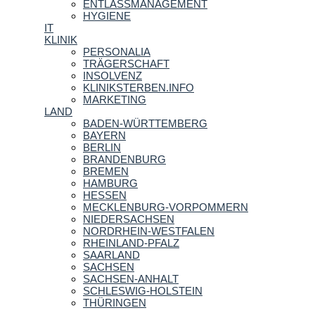
ENTLASSMANAGEMENT
HYGIENE
IT
KLINIK
PERSONALIA
TRÄGERSCHAFT
INSOLVENZ
KLINIKSTERBEN.INFO
MARKETING
LAND
BADEN-WÜRTTEMBERG
BAYERN
BERLIN
BRANDENBURG
BREMEN
HAMBURG
HESSEN
MECKLENBURG-VORPOMMERN
NIEDERSACHSEN
NORDRHEIN-WESTFALEN
RHEINLAND-PFALZ
SAARLAND
SACHSEN
SACHSEN-ANHALT
SCHLESWIG-HOLSTEIN
THÜRINGEN