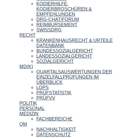
KODIERHILFE,
KODIERBROSCHÜREN &
EMPFEHLUNGEN
DRG-CHAT/FORUM
REIMBURSEMENT
SWISSDRG
RECHT
KRANKENHAUSRECHT & URTEILE
DATENBANK
BUNDESSOZIALGERICHT
LANDESSOZIALGERICHT
SOZIALGERICHT
MD(K)
QUARTALSAUSWERTUNGEN DER
EINZELFALLPRÜFUNGEN IM
ÜBERBLICK
LOPS
PRÜFSTATISTIK
PRÜFVV
POLITIK
PERSONAL
MEDIZIN
FACHBEREICHE
QM
NACHHALTIGKEIT
DATENSCHUTZ