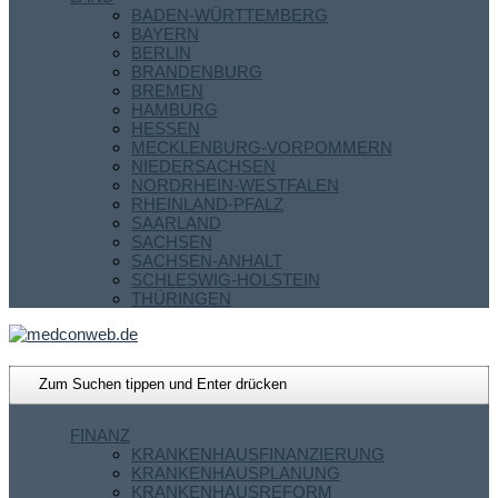
BADEN-WÜRTTEMBERG
BAYERN
BERLIN
BRANDENBURG
BREMEN
HAMBURG
HESSEN
MECKLENBURG-VORPOMMERN
NIEDERSACHSEN
NORDRHEIN-WESTFALEN
RHEINLAND-PFALZ
SAARLAND
SACHSEN
SACHSEN-ANHALT
SCHLESWIG-HOLSTEIN
THÜRINGEN
FINANZ
KRANKENHAUSFINANZIERUNG
KRANKENHAUSPLANUNG
KRANKENHAUSREFORM