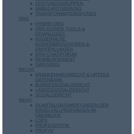
LEISTUNGSGRUPPEN
AMBULANTISIERUNG
TRANSFORMATIONSFONDS
DRG
HYBRID-DRG
DRG KODIER-TOOLS &
DOWNLOADS
KODIERHILFE,
KODIERBROSCHÜREN &
EMPFEHLUNGEN
DRG-CHAT/FORUM
REIMBURSEMENT
SWISSDRG
RECHT
KRANKENHAUSRECHT & URTEILE
DATENBANK
BUNDESSOZIALGERICHT
LANDESSOZIALGERICHT
SOZIALGERICHT
MD(K)
QUARTALSAUSWERTUNGEN DER
EINZELFALLPRÜFUNGEN IM
ÜBERBLICK
LOPS
PRÜFSTATISTIK
PRÜFVV