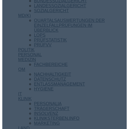
BUNDESSOZIALGERICHT
LANDESSOZIALGERICHT
SOZIALGERICHT
MD(K)
QUARTALSAUSWERTUNGEN DER
EINZELFALLPRÜFUNGEN IM
ÜBERBLICK
LOPS
PRÜFSTATISTIK
PRÜFVV
POLITIK
PERSONAL
MEDIZIN
FACHBEREICHE
QM
NACHHALTIGKEIT
DATENSCHUTZ
ENTLASSMANAGEMENT
HYGIENE
IT
KLINIK
PERSONALIA
TRÄGERSCHAFT
INSOLVENZ
KLINIKSTERBEN.INFO
MARKETING
LAND