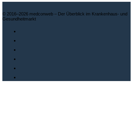
© 2016–2026 medconweb – Der Überblick im Krankenhaus- und
Gesundheitmarkt