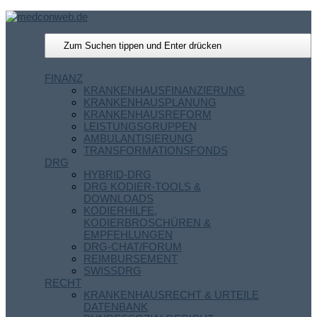
FINANZ
KRANKENHAUSFINANZIERUNG
KRANKENHAUSPLANUNG
KRANKENHAUSREFORM
LEISTUNGSGRUPPEN
AMBULANTISIERUNG
TRANSFORMATIONSFONDS
DRG
HYBRID-DRG
DRG KODIER-TOOLS &
DOWNLOADS
KODIERHILFE,
KODIERBROSCHÜREN &
EMPFEHLUNGEN
DRG-CHAT/FORUM
REIMBURSEMENT
SWISSDRG
RECHT
KRANKENHAUSRECHT & URTEILE
DATENBANK