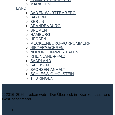
MARKETING
LAND
BADEN-WÜRTTEMBERG
BAYERN
BERLIN
BRANDENBURG
BREMEN
HAMBURG
HESSEN
MECKLENBURG-VORPOMMERN
NIEDERSACHSEN
NORDRHEIN-WESTFALEN
RHEINLAND-PFALZ
SAARLAND
SACHSEN
SACHSEN-ANHALT
SCHLESWIG-HOLSTEIN
THÜRINGEN
© 2016–2026 medconweb – Der Überblick im Krankenhaus- und
Gesundheitmarkt