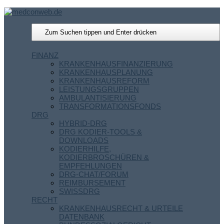
FINANZ
KRANKENHAUSFINANZIERUNG
KRANKENHAUSPLANUNG
KRANKENHAUSREFORM
LEISTUNGSGRUPPEN
AMBULANTISIERUNG
TRANSFORMATIONSFONDS
DRG
HYBRID-DRG
DRG KODIER-TOOLS &
DOWNLOADS
KODIERHILFE,
KODIERBROSCHÜREN &
EMPFEHLUNGEN
DRG-CHAT/FORUM
REIMBURSEMENT
SWISSDRG
RECHT
KRANKENHAUSRECHT & URTEILE
DATENBANK