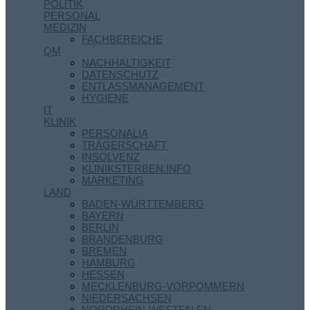
POLITIK
PERSONAL
MEDIZIN
FACHBEREICHE
QM
NACHHALTIGKEIT
DATENSCHUTZ
ENTLASSMANAGEMENT
HYGIENE
IT
KLINIK
PERSONALIA
TRÄGERSCHAFT
INSOLVENZ
KLINIKSTERBEN.INFO
MARKETING
LAND
BADEN-WÜRTTEMBERG
BAYERN
BERLIN
BRANDENBURG
BREMEN
HAMBURG
HESSEN
MECKLENBURG-VORPOMMERN
NIEDERSACHSEN
NORDRHEIN-WESTFALEN