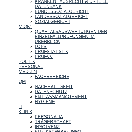
KRANKENHAUSRECHT & URTEILE
DATENBANK
BUNDESSOZIALGERICHT
LANDESSOZIALGERICHT
SOZIALGERICHT
MD(K)
QUARTALSAUSWERTUNGEN DER
EINZELFALLPRÜFUNGEN IM
ÜBERBLICK
LOPS
PRÜFSTATISTIK
PRÜFVV
POLITIK
PERSONAL
MEDIZIN
FACHBEREICHE
QM
NACHHALTIGKEIT
DATENSCHUTZ
ENTLASSMANAGEMENT
HYGIENE
IT
KLINIK
PERSONALIA
TRÄGERSCHAFT
INSOLVENZ
KLINIKSTERBEN.INFO