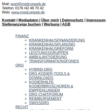
Mail:
post@medconweb.de
Telefon: 0176 /42 48 70 42
Web:
www.medconweb.de
Kontakt
|
Mediadaten
|
Über mich
|
Datenschutz
|
Impressum
Stellenanzeige buchen
|
Werbung
|
AGB
FINANZ
KRANKENHAUSFINANZIERUNG
KRANKENHAUSPLANUNG
KRANKENHAUSREFORM
LEISTUNGSGRUPPEN
AMBULANTISIERUNG
TRANSFORMATIONSFONDS
DRG
HYBRID-DRG
DRG KODIER-TOOLS &
DOWNLOADS
KODIERHILFE,
KODIERBROSCHÜREN &
EMPFEHLUNGEN
DRG-CHAT/FORUM
REIMBURSEMENT
SWISSDRG
RECHT