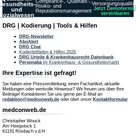
Compliance-, Qualitäts-,
Versorgungsqualität
Gesundheits-
Risiko- und
Jetzt Demotermi
und
Reputationsmanagement
vereinbaren
Sozialwesen
DRG | Kodierung | Tools & Hilfen
DRG-Newsletter
AboAlert
DRG Chat
Kodierleitfäden & Hilfen 2026
DRG Urteile & Krankenhausrecht Datenbank
Personalia
im Krankenhaus- & Gesundheitsmarkt
Ihre Expertise ist gefragt!
Sie haben eine Pressemitteilung, einen Fachartikel, aktuelle
Meldungen oder wertvolle Hinweise? Wir freuen uns über Ihre
Beiträge! Kontaktieren Sie uns gerne per E-Mail an
redaktion@medconweb.de
oder über unser
Kontaktformular
medconweb.de
Christopher Wnuck
Am Heegstock 1
61191 Rosbach v.d.H