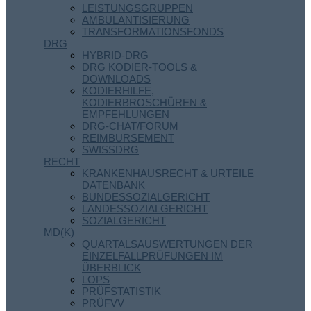
LEISTUNGSGRUPPEN
AMBULANTISIERUNG
TRANSFORMATIONSFONDS
DRG
HYBRID-DRG
DRG KODIER-TOOLS &
DOWNLOADS
KODIERHILFE,
KODIERBROSCHÜREN &
EMPFEHLUNGEN
DRG-CHAT/FORUM
REIMBURSEMENT
SWISSDRG
RECHT
KRANKENHAUSRECHT & URTEILE
DATENBANK
BUNDESSOZIALGERICHT
LANDESSOZIALGERICHT
SOZIALGERICHT
MD(K)
QUARTALSAUSWERTUNGEN DER
EINZELFALLPRÜFUNGEN IM
ÜBERBLICK
LOPS
PRÜFSTATISTIK
PRÜFVV