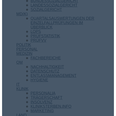
BUNDESSOZIALGERICHT
LANDESSOZIALGERICHT
SOZIALGERICHT
MD(K)
QUARTALSAUSWERTUNGEN DER
EINZELFALLPRÜFUNGEN IM
ÜBERBLICK
LOPS
PRÜFSTATISTIK
PRÜFVV
POLITIK
PERSONAL
MEDIZIN
FACHBEREICHE
QM
NACHHALTIGKEIT
DATENSCHUTZ
ENTLASSMANAGEMENT
HYGIENE
IT
KLINIK
PERSONALIA
TRÄGERSCHAFT
INSOLVENZ
KLINIKSTERBEN.INFO
MARKETING
LAND