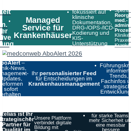
Speziali
Zeit
fokussiert auf
Reorga
klinische
Managed
med.-
Dokumentation,
in.
admini
Service für
DRG-/OPS-/ICD-
er
Prozes
Kodierung und
Krankenhäuser
Klinike
tive
KIS-
Praxen
tung
Unterstützung
Kranke
boAlert
–
Führungskrä
linik-News,
informiert:
nagement-
Ihr
personalisierter Feed
Trends,
Updates,
für Entscheidungen im
Fachinfos 
Reformen
Krankenhausmanagement
strategisc
sofort
Entwicklun
erhalten
Relias ist Ihr
für starke Teams,
Unsere Plattform
strategischer
mehr Sicherheit un
verbindet digitale
Partner für
eine messbar
Bildung mit
Qualität im
bessere