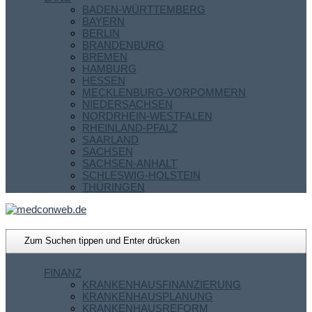
BADEN-WÜRTTEMBERG
BAYERN
BERLIN
BRANDENBURG
BREMEN
HAMBURG
HESSEN
MECKLENBURG-VORPOMMERN
NIEDERSACHSEN
NORDRHEIN-WESTFALEN
RHEINLAND-PFALZ
SAARLAND
SACHSEN
SACHSEN-ANHALT
SCHLESWIG-HOLSTEIN
THÜRINGEN
FINANZ
KRANKENHAUSFINANZIERUNG
KRANKENHAUSPLANUNG
KRANKENHAUSREFORM