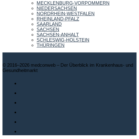
MECKLENBURG-VORPOMMERN
NIEDERSACHSEN
NORDRHEIN-WESTFALEN
RHEINLAND-PFALZ
SAARLAND
SACHSEN
SACHSEN-ANHALT
SCHLESWIG-HOLSTEIN
THÜRINGEN
© 2016–2026 medconweb – Der Überblick im Krankenhaus- und
Gesundheitmarkt