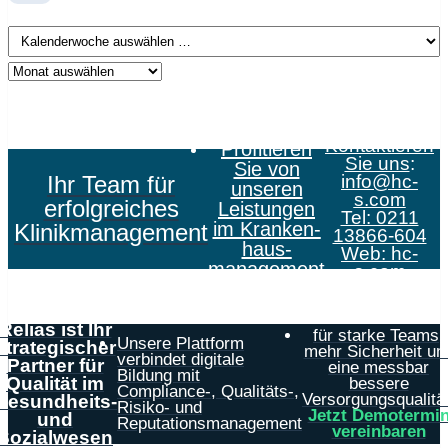
Kontaktieren
Profitieren
Sie uns
:
Sie von
Ihr Team für
info@hc-
unseren
s.com
erfolgreiches
Leistungen
Tel: 0211
im Kranken­
Klinikmanagement
13866-604
haus­
Web:
hc-
management
s.com
Relias ist Ihr
für starke Teams,
Unsere Plattform
strategischer
mehr Sicherheit un
verbindet digitale
Partner für
eine messbar
Bildung mit
Qualität im
bessere
Compliance-, Qualitäts-,
Versorgungsqualität
Gesundheits-
Risiko- und
Jetzt Demotermi
und
Reputationsmanagement
vereinbaren
Sozialwesen