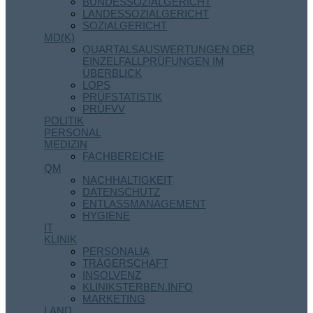
BUNDESSOZIALGERICHT
LANDESSOZIALGERICHT
SOZIALGERICHT
MD(K)
QUARTALSAUSWERTUNGEN DER
EINZELFALLPRÜFUNGEN IM
ÜBERBLICK
LOPS
PRÜFSTATISTIK
PRÜFVV
POLITIK
PERSONAL
MEDIZIN
FACHBEREICHE
QM
NACHHALTIGKEIT
DATENSCHUTZ
ENTLASSMANAGEMENT
HYGIENE
IT
KLINIK
PERSONALIA
TRÄGERSCHAFT
INSOLVENZ
KLINIKSTERBEN.INFO
MARKETING
LAND