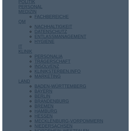
POLITIK
PERSONAL
MEDIZIN
FACHBEREICHE
QM
NACHHALTIGKEIT
DATENSCHUTZ
ENTLASSMANAGEMENT
HYGIENE
IT
KLINIK
PERSONALIA
TRÄGERSCHAFT
INSOLVENZ
KLINIKSTERBEN.INFO
MARKETING
LAND
BADEN-WÜRTTEMBERG
BAYERN
BERLIN
BRANDENBURG
BREMEN
HAMBURG
HESSEN
MECKLENBURG-VORPOMMERN
NIEDERSACHSEN
NORDRHEIN-WESTFALEN