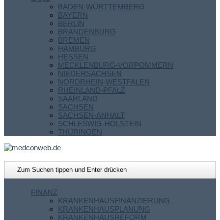
BADEN-WÜRTTEMBERG
BAYERN
BERLIN
BRANDENBURG
BREMEN
HAMBURG
HESSEN
MECKLENBURG-VORPOMMERN
NIEDERSACHSEN
NORDRHEIN-WESTFALEN
RHEINLAND-PFALZ
SAARLAND
SACHSEN
SACHSEN-ANHALT
SCHLESWIG-HOLSTEIN
THÜRINGEN
FINANZ
KRANKENHAUSFINANZIERUNG
KRANKENHAUSPLANUNG
KRANKENHAUSREFORM