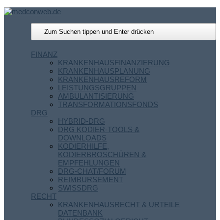
FINANZ
KRANKENHAUSFINANZIERUNG
KRANKENHAUSPLANUNG
KRANKENHAUSREFORM
LEISTUNGSGRUPPEN
AMBULANTISIERUNG
TRANSFORMATIONSFONDS
DRG
HYBRID-DRG
DRG KODIER-TOOLS &
DOWNLOADS
KODIERHILFE,
KODIERBROSCHÜREN &
EMPFEHLUNGEN
DRG-CHAT/FORUM
REIMBURSEMENT
SWISSDRG
RECHT
KRANKENHAUSRECHT & URTEILE
DATENBANK