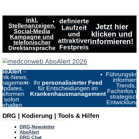
inkl.
definierte
Stellenanzeigen,
Jetzt hier
Laufzeit
Social-Media
klicken und
und
Kampagne und
attraktiver
informieren!
telefonischer
Festpreis
Direktansprache
boAlert
–
Führungskrä
linik-News,
informiert:
nagement-
Ihr
personalisierter Feed
Trends,
Updates,
für Entscheidungen im
Fachinfos 
Reformen
Krankenhausmanagement
strategisc
sofort
Entwicklun
erhalten
DRG | Kodierung | Tools & Hilfen
DRG-Newsletter
AboAlert
DRG Chat