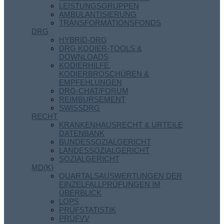
LEISTUNGSGRUPPEN
AMBULANTISIERUNG
TRANSFORMATIONSFONDS
DRG
HYBRID-DRG
DRG KODIER-TOOLS &
DOWNLOADS
KODIERHILFE,
KODIERBROSCHÜREN &
EMPFEHLUNGEN
DRG-CHAT/FORUM
REIMBURSEMENT
SWISSDRG
RECHT
KRANKENHAUSRECHT & URTEILE
DATENBANK
BUNDESSOZIALGERICHT
LANDESSOZIALGERICHT
SOZIALGERICHT
MD(K)
QUARTALSAUSWERTUNGEN DER
EINZELFALLPRÜFUNGEN IM
ÜBERBLICK
LOPS
PRÜFSTATISTIK
PRÜFVV