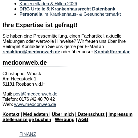
Kodierleitfäden & Hilfen 2026
DRG Urteile & Krankenhausrecht Datenbank
Personalia
im Krankenhaus- & Gesundheitsmarkt
Ihre Expertise ist gefragt!
Sie haben eine Pressemitteilung, einen Fachartikel, aktuelle
Meldungen oder wertvolle Hinweise? Wir freuen uns über Ihre
Beiträge! Kontaktieren Sie uns gerne per E-Mail an
redaktion@medconweb.de
oder über unser
Kontaktformular
medconweb.de
Christopher Wnuck
Am Heegstock 1
61191 Rosbach v.d.H
Mail:
post@medconweb.de
Telefon: 0176 /42 48 70 42
Web:
www.medconweb.de
Kontakt
|
Mediadaten
|
Über mich
|
Datenschutz
|
Impressum
Stellenanzeige buchen
|
Werbung
|
AGB
FINANZ