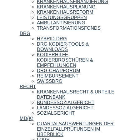
KRANKENHAUSFINANZIERUNG
KRANKENHAUSPLANUNG
KRANKENHAUSREFORM
LEISTUNGSGRUPPEN
AMBULANTISIERUNG
TRANSFORMATIONSFONDS
DRG
HYBRID-DRG
DRG KODIER-TOOLS &
DOWNLOADS
KODIERHILFE,
KODIERBROSCHÜREN &
EMPFEHLUNGEN
DRG-CHAT/FORUM
REIMBURSEMENT
SWISSDRG
RECHT
KRANKENHAUSRECHT & URTEILE
DATENBANK
BUNDESSOZIALGERICHT
LANDESSOZIALGERICHT
SOZIALGERICHT
MD(K)
QUARTALSAUSWERTUNGEN DER
EINZELFALLPRÜFUNGEN IM
ÜBERBLICK
LOPS