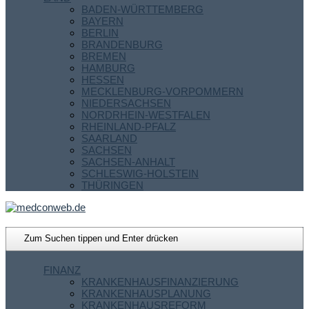
BADEN-WÜRTTEMBERG
BAYERN
BERLIN
BRANDENBURG
BREMEN
HAMBURG
HESSEN
MECKLENBURG-VORPOMMERN
NIEDERSACHSEN
NORDRHEIN-WESTFALEN
RHEINLAND-PFALZ
SAARLAND
SACHSEN
SACHSEN-ANHALT
SCHLESWIG-HOLSTEIN
THÜRINGEN
FINANZ
KRANKENHAUSFINANZIERUNG
KRANKENHAUSPLANUNG
KRANKENHAUSREFORM