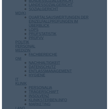
BUNDESSOZIALGERICHT
LANDESSOZIALGERICHT
SOZIALGERICHT
MD(K)
QUARTALSAUSWERTUNGEN DER
EINZELFALLPRÜFUNGEN IM
ÜBERBLICK
LOPS
PRÜFSTATISTIK
PRÜFVV
POLITIK
PERSONAL
MEDIZIN
FACHBEREICHE
QM
NACHHALTIGKEIT
DATENSCHUTZ
ENTLASSMANAGEMENT
HYGIENE
IT
KLINIK
PERSONALIA
TRÄGERSCHAFT
INSOLVENZ
KLINIKSTERBEN.INFO
MARKETING
LAND