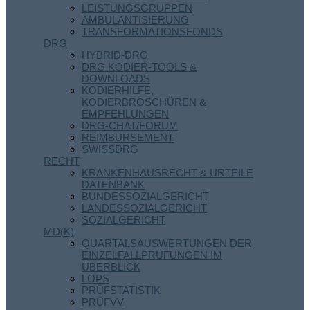
LEISTUNGSGRUPPEN
AMBULANTISIERUNG
TRANSFORMATIONSFONDS
DRG
HYBRID-DRG
DRG KODIER-TOOLS &
DOWNLOADS
KODIERHILFE,
KODIERBROSCHÜREN &
EMPFEHLUNGEN
DRG-CHAT/FORUM
REIMBURSEMENT
SWISSDRG
RECHT
KRANKENHAUSRECHT & URTEILE
DATENBANK
BUNDESSOZIALGERICHT
LANDESSOZIALGERICHT
SOZIALGERICHT
MD(K)
QUARTALSAUSWERTUNGEN DER
EINZELFALLPRÜFUNGEN IM
ÜBERBLICK
LOPS
PRÜFSTATISTIK
PRÜFVV