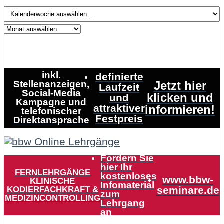
inkl.
definierte
Stellenanzeigen,
Jetzt hier
Laufzeit
Social-Media
klicken und
und
Kampagne und
attraktiver
informieren!
telefonischer
Festpreis
Direktansprache
Fordern Sie
hier Ihr
FERNLEHRGÄNGE
kostenloses
www.bbw-
KLINISCHE
Infomaterial
KODIERFACHKRAFT &
seminare.de
zum
MEDIZINCONTROLLING
Lehrgang
an