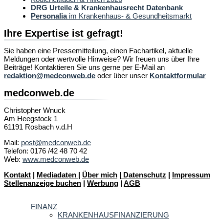
DRG Urteile & Krankenhausrecht Datenbank
Personalia
im Krankenhaus- & Gesundheitsmarkt
Ihre Expertise ist gefragt!
Sie haben eine Pressemitteilung, einen Fachartikel, aktuelle
Meldungen oder wertvolle Hinweise? Wir freuen uns über Ihre
Beiträge! Kontaktieren Sie uns gerne per E-Mail an
redaktion@medconweb.de
oder über unser
Kontaktformular
medconweb.de
Christopher Wnuck
Am Heegstock 1
61191 Rosbach v.d.H
Mail:
post@medconweb.de
Telefon: 0176 /42 48 70 42
Web:
www.medconweb.de
Kontakt
|
Mediadaten
|
Über mich
|
Datenschutz
|
Impressum
Stellenanzeige buchen
|
Werbung
|
AGB
FINANZ
KRANKENHAUSFINANZIERUNG