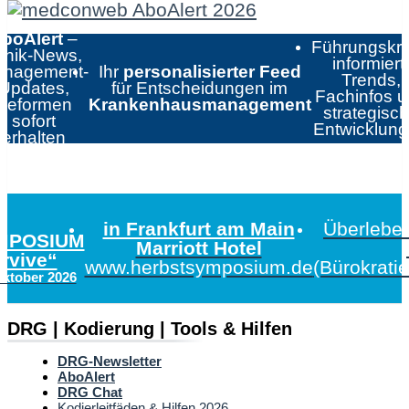
boAlert
–
Führungskrä
linik-News,
informiert:
nagement-
Ihr
personalisierter Feed
Trends,
Updates,
für Entscheidungen im
Fachinfos 
Reformen
Krankenhausmanagement
strategisc
sofort
Entwicklun
erhalten
in Frankfurt am Main
Überleben
MPOSIUM
Marriott Hotel
urvive“
www.herbstsymposium.de
(Bürokrati
Oktober 2026
DRG | Kodierung | Tools & Hilfen
DRG-Newsletter
AboAlert
DRG Chat
Kodierleitfäden & Hilfen 2026