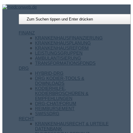
FINANZ
KRANKENHAUSFINANZIERUNG
KRANKENHAUSPLANUNG
KRANKENHAUSREFORM
LEISTUNGSGRUPPEN
AMBULANTISIERUNG
TRANSFORMATIONSFONDS
DRG
HYBRID-DRG
DRG KODIER-TOOLS &
DOWNLOADS
KODIERHILFE,
KODIERBROSCHÜREN &
EMPFEHLUNGEN
DRG-CHAT/FORUM
REIMBURSEMENT
SWISSDRG
RECHT
KRANKENHAUSRECHT & URTEILE
DATENBANK