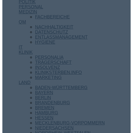
POLITIK
PERSONAL
MEDIZIN
FACHBEREICHE
QM
NACHHALTIGKEIT
DATENSCHUTZ
ENTLASSMANAGEMENT
HYGIENE
IT
KLINIK
PERSONALIA
TRÄGERSCHAFT
INSOLVENZ
KLINIKSTERBEN.INFO
MARKETING
LAND
BADEN-WÜRTTEMBERG
BAYERN
BERLIN
BRANDENBURG
BREMEN
HAMBURG
HESSEN
MECKLENBURG-VORPOMMERN
NIEDERSACHSEN
NORDRHEIN-WESTFALEN