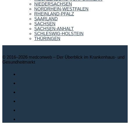
NIEDERSACHSEN
NORDRHEIN-WESTFALEN
RHEINLAND-PFALZ
SAARLAND
SACHSEN
SACHSEN-ANHALT
SCHLESWIG-HOLSTEIN
THÜRINGEN
© 2016–2026 medconweb – Der Überblick im Krankenhaus- und
Gesundheitmarkt