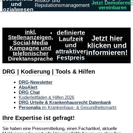
Risiko- und
Jetzt Demotermi
und
Reputationsmanagement
vereinbaren
Sozialwesen
inkl.
definierte
Stellenanzeigen,
Jetzt hier
Laufzeit
Social-Media
klicken und
und
Kampagne und
attraktiver
informieren!
telefonischer
Festpreis
Direktansprache
DRG | Kodierung | Tools & Hilfen
DRG-Newsletter
AboAlert
DRG Chat
Kodierleitfäden & Hilfen 2026
DRG Urteile & Krankenhausrecht Datenbank
Personalia
im Krankenhaus- & Gesundheitsmarkt
Ihre Expertise ist gefragt!
Sie haben eine Pressemitteilung, einen Fachartikel, aktuelle