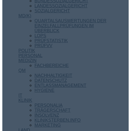
BUNDESSOZIALGERICHT
LANDESSOZIALGERICHT
SOZIALGERICHT
MD(K)
QUARTALSAUSWERTUNGEN DER
EINZELFALLPRÜFUNGEN IM
ÜBERBLICK
LOPS
PRÜFSTATISTIK
PRÜFVV
POLITIK
PERSONAL
MEDIZIN
FACHBEREICHE
QM
NACHHALTIGKEIT
DATENSCHUTZ
ENTLASSMANAGEMENT
HYGIENE
IT
KLINIK
PERSONALIA
TRÄGERSCHAFT
INSOLVENZ
KLINIKSTERBEN.INFO
MARKETING
LAND