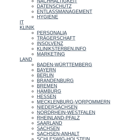
NACHHALTIGKEIT
DATENSCHUTZ
ENTLASSMANAGEMENT
HYGIENE
IT
KLINIK
PERSONALIA
TRÄGERSCHAFT
INSOLVENZ
KLINIKSTERBEN.INFO
MARKETING
LAND
BADEN-WÜRTTEMBERG
BAYERN
BERLIN
BRANDENBURG
BREMEN
HAMBURG
HESSEN
MECKLENBURG-VORPOMMERN
NIEDERSACHSEN
NORDRHEIN-WESTFALEN
RHEINLAND-PFALZ
SAARLAND
SACHSEN
SACHSEN-ANHALT
SCHLESWIG-HOLSTEIN