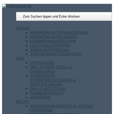
FINANZ
KRANKENHAUSFINANZIERUNG
KRANKENHAUSPLANUNG
KRANKENHAUSREFORM
LEISTUNGSGRUPPEN
AMBULANTISIERUNG
TRANSFORMATIONSFONDS
DRG
HYBRID-DRG
DRG KODIER-TOOLS &
DOWNLOADS
KODIERHILFE,
KODIERBROSCHÜREN &
EMPFEHLUNGEN
DRG-CHAT/FORUM
REIMBURSEMENT
SWISSDRG
RECHT
KRANKENHAUSRECHT & URTEILE
DATENBANK