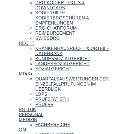
DRG KODIER-TOOLS &
DOWNLOADS
KODIERHILFE,
KODIERBROSCHÜREN &
EMPFEHLUNGEN
DRG-CHAT/FORUM
REIMBURSEMENT
SWISSDRG
RECHT
KRANKENHAUSRECHT & URTEILE
DATENBANK
BUNDESSOZIALGERICHT
LANDESSOZIALGERICHT
SOZIALGERICHT
MD(K)
QUARTALSAUSWERTUNGEN DER
EINZELFALLPRÜFUNGEN IM
ÜBERBLICK
LOPS
PRÜFSTATISTIK
PRÜFVV
POLITIK
PERSONAL
MEDIZIN
FACHBEREICHE
QM