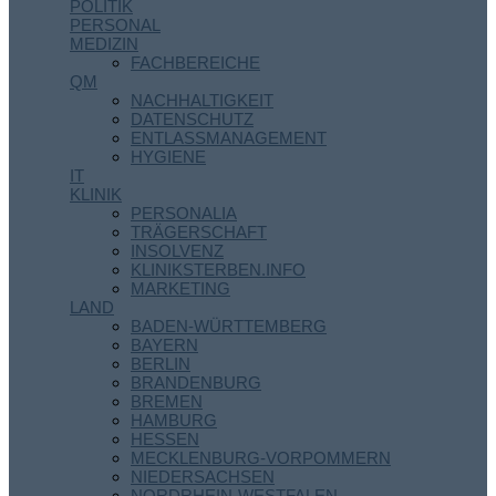
POLITIK
PERSONAL
MEDIZIN
FACHBEREICHE
QM
NACHHALTIGKEIT
DATENSCHUTZ
ENTLASSMANAGEMENT
HYGIENE
IT
KLINIK
PERSONALIA
TRÄGERSCHAFT
INSOLVENZ
KLINIKSTERBEN.INFO
MARKETING
LAND
BADEN-WÜRTTEMBERG
BAYERN
BERLIN
BRANDENBURG
BREMEN
HAMBURG
HESSEN
MECKLENBURG-VORPOMMERN
NIEDERSACHSEN
NORDRHEIN-WESTFALEN