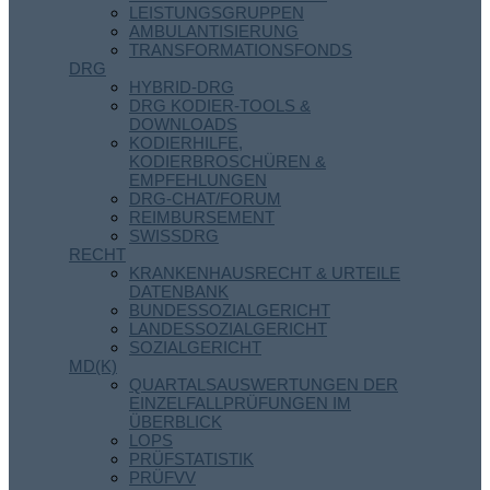
LEISTUNGSGRUPPEN
AMBULANTISIERUNG
TRANSFORMATIONSFONDS
DRG
HYBRID-DRG
DRG KODIER-TOOLS &
DOWNLOADS
KODIERHILFE,
KODIERBROSCHÜREN &
EMPFEHLUNGEN
DRG-CHAT/FORUM
REIMBURSEMENT
SWISSDRG
RECHT
KRANKENHAUSRECHT & URTEILE
DATENBANK
BUNDESSOZIALGERICHT
LANDESSOZIALGERICHT
SOZIALGERICHT
MD(K)
QUARTALSAUSWERTUNGEN DER
EINZELFALLPRÜFUNGEN IM
ÜBERBLICK
LOPS
PRÜFSTATISTIK
PRÜFVV