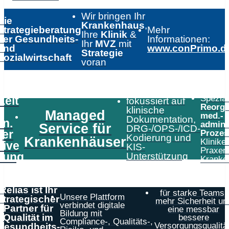
Wir bringen Ihr
Die
Krankenhaus
,
Strategieberatung
Mehr
Ihre
Klinik
&
der Gesundheits-
Informationen:
Ihr
MVZ
mit
und
www.conPrimo.d
Strategie
Sozialwirtschaft
voran
Speziali
Zeit
fokussiert auf
Reorga
klinische
Managed
med.-
Dokumentation,
in.
admini
Service für
DRG-/OPS-/ICD-
er
Prozes
Kodierung und
Krankenhäuser
Klinike
tive
KIS-
Praxen
tung
Unterstützung
Kranke
Relias ist Ihr
für starke Teams,
Unsere Plattform
strategischer
mehr Sicherheit un
verbindet digitale
Partner für
eine messbar
Bildung mit
Qualität im
bessere
Compliance-, Qualitäts-,
Versorgungsqualität
Gesundheits-