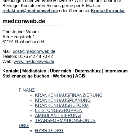
Meldungen oder wertvolle Hinweise? Wir freuen uns über Ihre
Beiträge! Kontaktieren Sie uns gerne per E-Mail an
redaktion@medconweb.de
oder über unser
Kontaktformular
medconweb.de
Christopher Wnuck
Am Heegstock 1
61191 Rosbach v.d.H
Mail:
post@medconweb.de
Telefon: 0176 /42 48 70 42
Web:
www.medconweb.de
Kontakt
|
Mediadaten
|
Über mich
|
Datenschutz
|
Impressum
Stellenanzeige buchen
|
Werbung
|
AGB
FINANZ
KRANKENHAUSFINANZIERUNG
KRANKENHAUSPLANUNG
KRANKENHAUSREFORM
LEISTUNGSGRUPPEN
AMBULANTISIERUNG
TRANSFORMATIONSFONDS
DRG
HYBRID-DRG