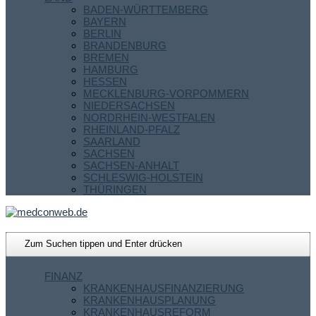
BADEN-WÜRTTEMBERG
BAYERN
BERLIN
BRANDENBURG
BREMEN
HAMBURG
HESSEN
MECKLENBURG-VORPOMMERN
NIEDERSACHSEN
NORDRHEIN-WESTFALEN
RHEINLAND-PFALZ
SAARLAND
SACHSEN
SACHSEN-ANHALT
SCHLESWIG-HOLSTEIN
THÜRINGEN
FINANZ
KRANKENHAUSFINANZIERUNG
KRANKENHAUSPLANUNG
KRANKENHAUSREFORM