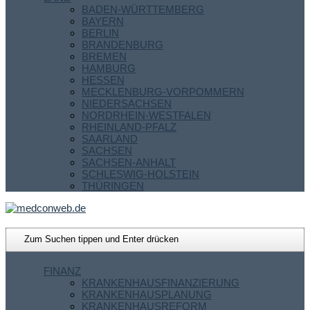
BADEN-WÜRTTEMBERG
BAYERN
BERLIN
BRANDENBURG
BREMEN
HAMBURG
HESSEN
MECKLENBURG-VORPOMMERN
NIEDERSACHSEN
NORDRHEIN-WESTFALEN
RHEINLAND-PFALZ
SAARLAND
SACHSEN
SACHSEN-ANHALT
SCHLESWIG-HOLSTEIN
THÜRINGEN
FINANZ
KRANKENHAUSFINANZIERUNG
KRANKENHAUSPLANUNG
KRANKENHAUSREFORM