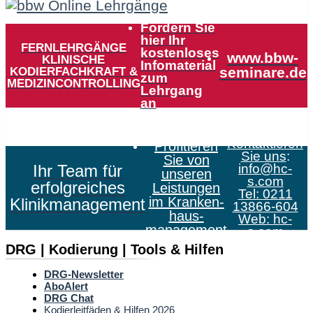
Fordern Sie
hier Ihr
FERNLEHRGÄNGE
kostenloses
www.bbw-
KLINISCHE
Infomaterial
KODIERFACHKRAFT &
seminare.de
zum
MEDIZINCONTROLLING
Lehrgang
an
Kontaktieren
Profitieren
Sie uns
:
Sie von
Ihr Team für
info@hc-
unseren
s.com
erfolgreiches
Leistungen
Tel: 0211
im Kranken­
Klinikmanagement
13866-604
haus­
Web:
hc-
management
s.com
DRG | Kodierung | Tools & Hilfen
DRG-Newsletter
AboAlert
DRG Chat
Kodierleitfäden & Hilfen 2026