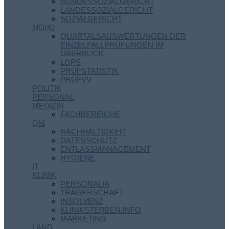
BUNDESSOZIALGERICHT
LANDESSOZIALGERICHT
SOZIALGERICHT
MD(K)
QUARTALSAUSWERTUNGEN DER
EINZELFALLPRÜFUNGEN IM
ÜBERBLICK
LOPS
PRÜFSTATISTIK
PRÜFVV
POLITIK
PERSONAL
MEDIZIN
FACHBEREICHE
QM
NACHHALTIGKEIT
DATENSCHUTZ
ENTLASSMANAGEMENT
HYGIENE
IT
KLINIK
PERSONALIA
TRÄGERSCHAFT
INSOLVENZ
KLINIKSTERBEN.INFO
MARKETING
LAND