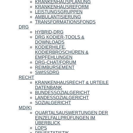
KRANKENHAUSPLANUNG
KRANKENHAUSREFORM
LEISTUNGSGRUPPEN
AMBULANTISIERUNG
TRANSFORMATIONSFONDS
DRG
HYBRID-DRG
DRG KODIER-TOOLS &
DOWNLOADS
KODIERHILFE,
KODIERBROSCHÜREN &
EMPFEHLUNGEN
DRG-CHAT/FORUM
REIMBURSEMENT
SWISSDRG
RECHT
KRANKENHAUSRECHT & URTEILE
DATENBANK
BUNDESSOZIALGERICHT
LANDESSOZIALGERICHT
SOZIALGERICHT
MD(K)
QUARTALSAUSWERTUNGEN DER
EINZELFALLPRÜFUNGEN IM
ÜBERBLICK
LOPS
PRÜFSTATISTIK