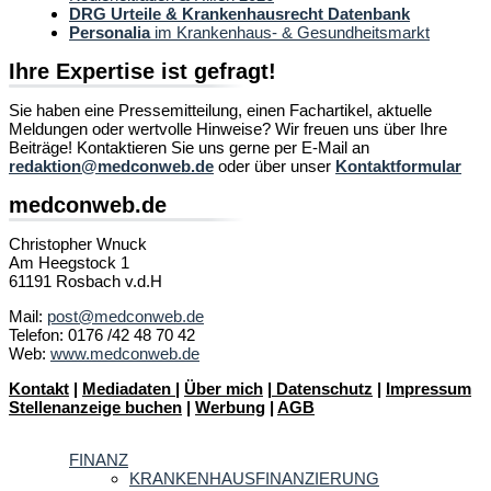
DRG Urteile & Krankenhausrecht Datenbank
Personalia
im Krankenhaus- & Gesundheitsmarkt
Ihre Expertise ist gefragt!
Sie haben eine Pressemitteilung, einen Fachartikel, aktuelle
Meldungen oder wertvolle Hinweise? Wir freuen uns über Ihre
Beiträge! Kontaktieren Sie uns gerne per E-Mail an
redaktion@medconweb.de
oder über unser
Kontaktformular
medconweb.de
Christopher Wnuck
Am Heegstock 1
61191 Rosbach v.d.H
Mail:
post@medconweb.de
Telefon: 0176 /42 48 70 42
Web:
www.medconweb.de
Kontakt
|
Mediadaten
|
Über mich
|
Datenschutz
|
Impressum
Stellenanzeige buchen
|
Werbung
|
AGB
FINANZ
KRANKENHAUSFINANZIERUNG