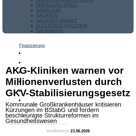
RHEINLAND-PFALZ
SAARLAND
SACHSEN
SACHSEN-ANHALT
SCHLESWIG-HOLSTEIN
THÜRINGEN
Finanzierung
AKG-Kliniken warnen vor
Millionenverlusten durch
GKV-Stabilisierungsgesetz
Kommunale Großkrankenhäuser kritisieren
Kürzungen im BStabG und fordern
beschleunigte Strukturreformen im
Gesundheitswesen
Veröffentlicht
23.06.2026