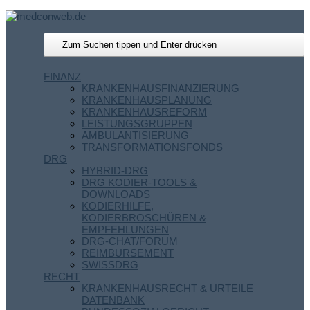
FINANZ
KRANKENHAUSFINANZIERUNG
KRANKENHAUSPLANUNG
KRANKENHAUSREFORM
LEISTUNGSGRUPPEN
AMBULANTISIERUNG
TRANSFORMATIONSFONDS
DRG
HYBRID-DRG
DRG KODIER-TOOLS &
DOWNLOADS
KODIERHILFE,
KODIERBROSCHÜREN &
EMPFEHLUNGEN
DRG-CHAT/FORUM
REIMBURSEMENT
SWISSDRG
RECHT
KRANKENHAUSRECHT & URTEILE
DATENBANK