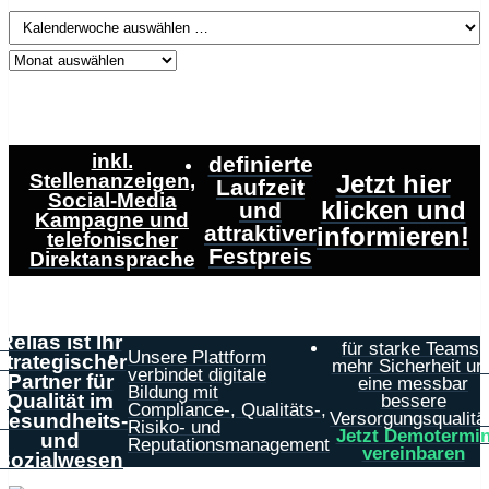
inkl.
definierte
Stellenanzeigen,
Jetzt hier
Laufzeit
Social-Media
klicken und
und
Kampagne und
attraktiver
informieren!
telefonischer
Festpreis
Direktansprache
Relias ist Ihr
für starke Teams,
Unsere Plattform
strategischer
mehr Sicherheit un
verbindet digitale
Partner für
eine messbar
Bildung mit
Qualität im
bessere
Compliance-, Qualitäts-,
Versorgungsqualität
Gesundheits-
Risiko- und
Jetzt Demotermi
und
Reputationsmanagement
vereinbaren
Sozialwesen