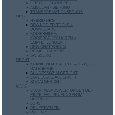
LEISTUNGSGRUPPEN
AMBULANTISIERUNG
TRANSFORMATIONSFONDS
DRG
HYBRID-DRG
DRG KODIER-TOOLS &
DOWNLOADS
KODIERHILFE,
KODIERBROSCHÜREN &
EMPFEHLUNGEN
DRG-CHAT/FORUM
REIMBURSEMENT
SWISSDRG
RECHT
KRANKENHAUSRECHT & URTEILE
DATENBANK
BUNDESSOZIALGERICHT
LANDESSOZIALGERICHT
SOZIALGERICHT
MD(K)
QUARTALSAUSWERTUNGEN DER
EINZELFALLPRÜFUNGEN IM
ÜBERBLICK
LOPS
PRÜFSTATISTIK
PRÜFVV