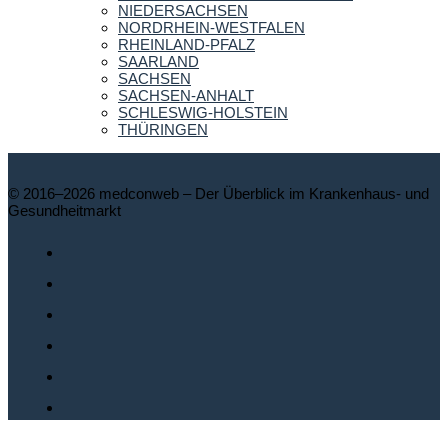
NIEDERSACHSEN
NORDRHEIN-WESTFALEN
RHEINLAND-PFALZ
SAARLAND
SACHSEN
SACHSEN-ANHALT
SCHLESWIG-HOLSTEIN
THÜRINGEN
© 2016–2026 medconweb – Der Überblick im Krankenhaus- und
Gesundheitmarkt