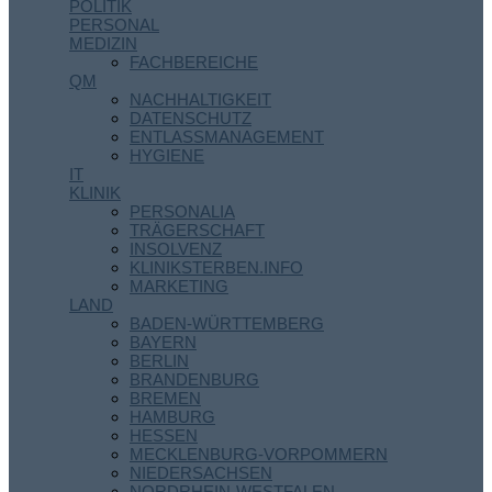
POLITIK
PERSONAL
MEDIZIN
FACHBEREICHE
QM
NACHHALTIGKEIT
DATENSCHUTZ
ENTLASSMANAGEMENT
HYGIENE
IT
KLINIK
PERSONALIA
TRÄGERSCHAFT
INSOLVENZ
KLINIKSTERBEN.INFO
MARKETING
LAND
BADEN-WÜRTTEMBERG
BAYERN
BERLIN
BRANDENBURG
BREMEN
HAMBURG
HESSEN
MECKLENBURG-VORPOMMERN
NIEDERSACHSEN
NORDRHEIN-WESTFALEN