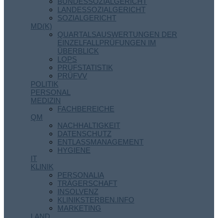
BUNDESSOZIALGERICHT
LANDESSOZIALGERICHT
SOZIALGERICHT
MD(K)
QUARTALSAUSWERTUNGEN DER
EINZELFALLPRÜFUNGEN IM
ÜBERBLICK
LOPS
PRÜFSTATISTIK
PRÜFVV
POLITIK
PERSONAL
MEDIZIN
FACHBEREICHE
QM
NACHHALTIGKEIT
DATENSCHUTZ
ENTLASSMANAGEMENT
HYGIENE
IT
KLINIK
PERSONALIA
TRÄGERSCHAFT
INSOLVENZ
KLINIKSTERBEN.INFO
MARKETING
LAND