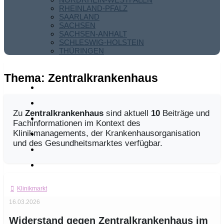
RHEINLAND-PFALZ
SAARLAND
SACHSEN
SACHSEN-ANHALT
SCHLESWIG-HOLSTEIN
THÜRINGEN
Thema:
Zentralkrankenhaus
Zu
Zentralkrankenhaus
sind aktuell
10
Beiträge und
Fachinformationen im Kontext des
Klinikmanagements, der Krankenhausorganisation
und des Gesundheitsmarktes verfügbar.
Klinikmarkt
16.03.2026
Widerstand gegen Zentralkrankenhaus im