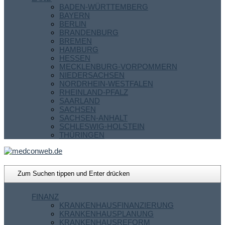
BADEN-WÜRTTEMBERG
BAYERN
BERLIN
BRANDENBURG
BREMEN
HAMBURG
HESSEN
MECKLENBURG-VORPOMMERN
NIEDERSACHSEN
NORDRHEIN-WESTFALEN
RHEINLAND-PFALZ
SAARLAND
SACHSEN
SACHSEN-ANHALT
SCHLESWIG-HOLSTEIN
THÜRINGEN
FINANZ
KRANKENHAUSFINANZIERUNG
KRANKENHAUSPLANUNG
KRANKENHAUSREFORM