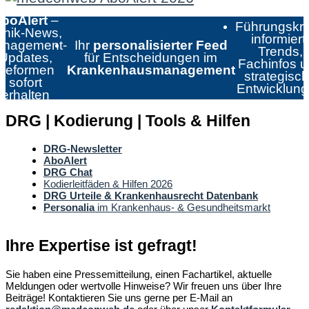
boAlert
–
Führungskrä
linik-News,
informiert:
nagement-
Ihr
personalisierter Feed
Trends,
Updates,
für Entscheidungen im
Fachinfos 
Reformen
Krankenhausmanagement
strategisc
sofort
Entwicklun
erhalten
DRG | Kodierung | Tools & Hilfen
DRG-Newsletter
AboAlert
DRG Chat
Kodierleitfäden & Hilfen 2026
DRG Urteile & Krankenhausrecht Datenbank
Personalia
im Krankenhaus- & Gesundheitsmarkt
Ihre Expertise ist gefragt!
Sie haben eine Pressemitteilung, einen Fachartikel, aktuelle
Meldungen oder wertvolle Hinweise? Wir freuen uns über Ihre
Beiträge! Kontaktieren Sie uns gerne per E-Mail an