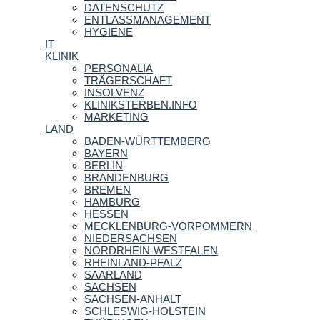
DATENSCHUTZ
ENTLASSMANAGEMENT
HYGIENE
IT
KLINIK
PERSONALIA
TRÄGERSCHAFT
INSOLVENZ
KLINIKSTERBEN.INFO
MARKETING
LAND
BADEN-WÜRTTEMBERG
BAYERN
BERLIN
BRANDENBURG
BREMEN
HAMBURG
HESSEN
MECKLENBURG-VORPOMMERN
NIEDERSACHSEN
NORDRHEIN-WESTFALEN
RHEINLAND-PFALZ
SAARLAND
SACHSEN
SACHSEN-ANHALT
SCHLESWIG-HOLSTEIN