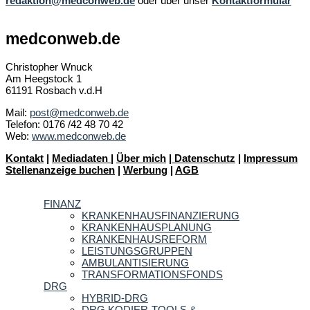
redaktion@medconweb.de
oder über unser
Kontaktformular
medconweb.de
Christopher Wnuck
Am Heegstock 1
61191 Rosbach v.d.H
Mail:
post@medconweb.de
Telefon: 0176 /42 48 70 42
Web:
www.medconweb.de
Kontakt
|
Mediadaten
|
Über mich
|
Datenschutz
|
Impressum
Stellenanzeige buchen
|
Werbung
|
AGB
FINANZ
KRANKENHAUSFINANZIERUNG
KRANKENHAUSPLANUNG
KRANKENHAUSREFORM
LEISTUNGSGRUPPEN
AMBULANTISIERUNG
TRANSFORMATIONSFONDS
DRG
HYBRID-DRG
DRG KODIER-TOOLS &