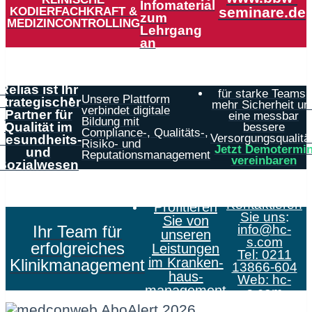
Infomaterial
KODIERFACHKRAFT &
seminare.de
zum
MEDIZINCONTROLLING
Lehrgang
an
Relias ist Ihr
für starke Teams,
Unsere Plattform
strategischer
mehr Sicherheit un
verbindet digitale
Partner für
eine messbar
Bildung mit
Qualität im
bessere
Compliance-, Qualitäts-,
Versorgungsqualität
Gesundheits-
Risiko- und
Jetzt Demotermi
und
Reputationsmanagement
vereinbaren
Sozialwesen
Kontaktieren
Profitieren
Sie uns
:
Sie von
Ihr Team für
info@hc-
unseren
s.com
erfolgreiches
Leistungen
Tel: 0211
im Kranken­
Klinikmanagement
13866-604
haus­
Web:
hc-
management
s.com