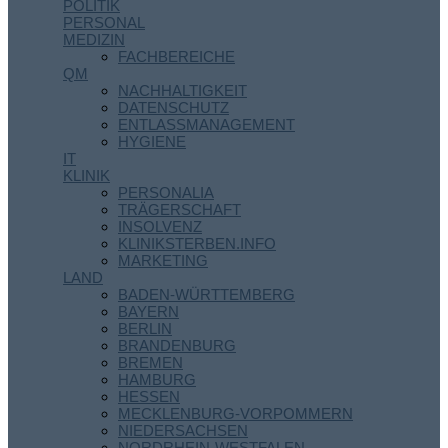
POLITIK
PERSONAL
MEDIZIN
FACHBEREICHE
QM
NACHHALTIGKEIT
DATENSCHUTZ
ENTLASSMANAGEMENT
HYGIENE
IT
KLINIK
PERSONALIA
TRÄGERSCHAFT
INSOLVENZ
KLINIKSTERBEN.INFO
MARKETING
LAND
BADEN-WÜRTTEMBERG
BAYERN
BERLIN
BRANDENBURG
BREMEN
HAMBURG
HESSEN
MECKLENBURG-VORPOMMERN
NIEDERSACHSEN
NORDRHEIN-WESTFALEN