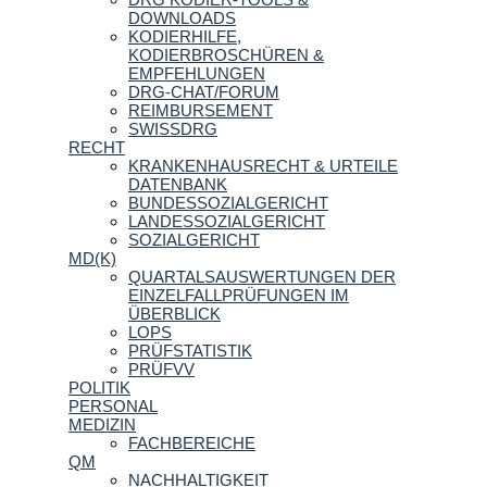
DOWNLOADS
KODIERHILFE,
KODIERBROSCHÜREN &
EMPFEHLUNGEN
DRG-CHAT/FORUM
REIMBURSEMENT
SWISSDRG
RECHT
KRANKENHAUSRECHT & URTEILE
DATENBANK
BUNDESSOZIALGERICHT
LANDESSOZIALGERICHT
SOZIALGERICHT
MD(K)
QUARTALSAUSWERTUNGEN DER
EINZELFALLPRÜFUNGEN IM
ÜBERBLICK
LOPS
PRÜFSTATISTIK
PRÜFVV
POLITIK
PERSONAL
MEDIZIN
FACHBEREICHE
QM
NACHHALTIGKEIT