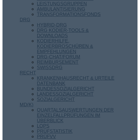
LEISTUNGSGRUPPEN
AMBULANTISIERUNG
TRANSFORMATIONSFONDS
DRG
HYBRID-DRG
DRG KODIER-TOOLS &
DOWNLOADS
KODIERHILFE,
KODIERBROSCHÜREN &
EMPFEHLUNGEN
DRG-CHAT/FORUM
REIMBURSEMENT
SWISSDRG
RECHT
KRANKENHAUSRECHT & URTEILE
DATENBANK
BUNDESSOZIALGERICHT
LANDESSOZIALGERICHT
SOZIALGERICHT
MD(K)
QUARTALSAUSWERTUNGEN DER
EINZELFALLPRÜFUNGEN IM
ÜBERBLICK
LOPS
PRÜFSTATISTIK
PRÜFVV