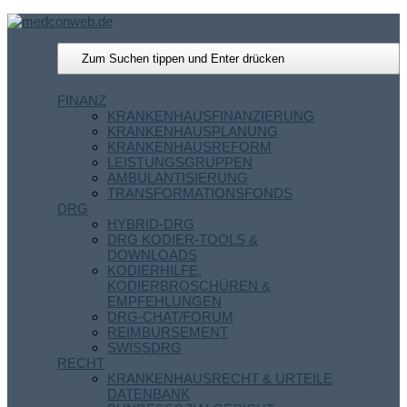
FINANZ
KRANKENHAUSFINANZIERUNG
KRANKENHAUSPLANUNG
KRANKENHAUSREFORM
LEISTUNGSGRUPPEN
AMBULANTISIERUNG
TRANSFORMATIONSFONDS
DRG
HYBRID-DRG
DRG KODIER-TOOLS &
DOWNLOADS
KODIERHILFE,
KODIERBROSCHÜREN &
EMPFEHLUNGEN
DRG-CHAT/FORUM
REIMBURSEMENT
SWISSDRG
RECHT
KRANKENHAUSRECHT & URTEILE
DATENBANK