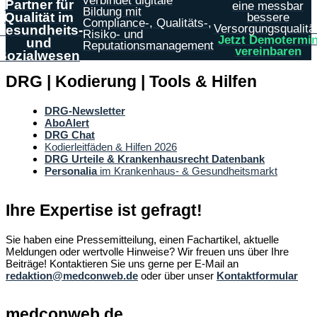
verbindet digitale
Partner für
eine messbar
Bildung mit
Qualität im
bessere
Compliance-, Qualitäts-,
Versorgungsqualität
Gesundheits-
Risiko- und
Jetzt Demotermi
und
Reputationsmanagement
vereinbaren
Sozialwesen
DRG | Kodierung | Tools & Hilfen
DRG-Newsletter
AboAlert
DRG Chat
Kodierleitfäden & Hilfen 2026
DRG Urteile & Krankenhausrecht Datenbank
Personalia
im Krankenhaus- & Gesundheitsmarkt
Ihre Expertise ist gefragt!
Sie haben eine Pressemitteilung, einen Fachartikel, aktuelle
Meldungen oder wertvolle Hinweise? Wir freuen uns über Ihre
Beiträge! Kontaktieren Sie uns gerne per E-Mail an
redaktion@medconweb.de
oder über unser
Kontaktformular
medconweb.de