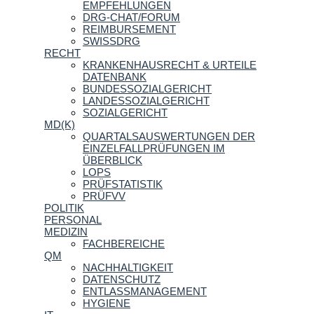
EMPFEHLUNGEN
DRG-CHAT/FORUM
REIMBURSEMENT
SWISSDRG
RECHT
KRANKENHAUSRECHT & URTEILE
DATENBANK
BUNDESSOZIALGERICHT
LANDESSOZIALGERICHT
SOZIALGERICHT
MD(K)
QUARTALSAUSWERTUNGEN DER
EINZELFALLPRÜFUNGEN IM
ÜBERBLICK
LOPS
PRÜFSTATISTIK
PRÜFVV
POLITIK
PERSONAL
MEDIZIN
FACHBEREICHE
QM
NACHHALTIGKEIT
DATENSCHUTZ
ENTLASSMANAGEMENT
HYGIENE