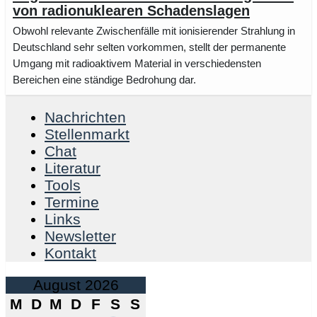
von radionuklearen Schadenslagen
Obwohl relevante Zwischenfälle mit ionisierender Strahlung in
Deutschland sehr selten vorkommen, stellt der per­manente
Umgang mit radioaktivem Ma­terial in verschiedensten
Bereichen eine ständige Bedrohung dar.
Nachrichten
Stellenmarkt
Chat
Literatur
Tools
Termine
Links
Newsletter
Kontakt
August 2026
M
D
M
D
F
S
S