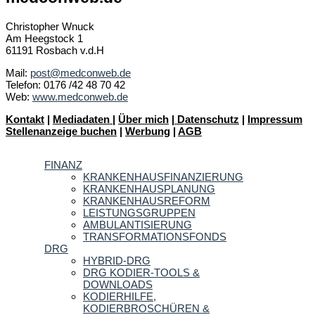
Christopher Wnuck
Am Heegstock 1
61191 Rosbach v.d.H
Mail:
post@medconweb.de
Telefon: 0176 /42 48 70 42
Web:
www.medconweb.de
Kontakt
|
Mediadaten
|
Über mich
|
Datenschutz
|
Impressum
Stellenanzeige buchen
|
Werbung
|
AGB
FINANZ
KRANKENHAUSFINANZIERUNG
KRANKENHAUSPLANUNG
KRANKENHAUSREFORM
LEISTUNGSGRUPPEN
AMBULANTISIERUNG
TRANSFORMATIONSFONDS
DRG
HYBRID-DRG
DRG KODIER-TOOLS &
DOWNLOADS
KODIERHILFE,
KODIERBROSCHÜREN &