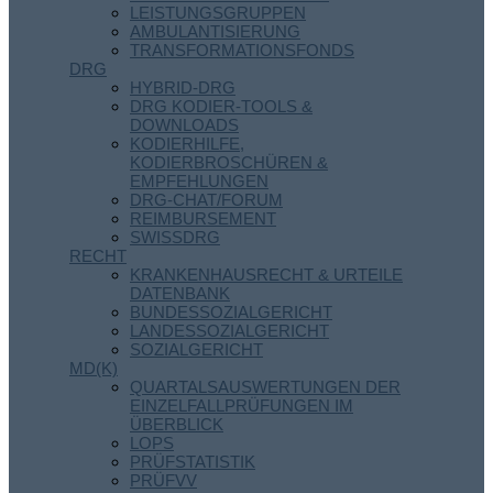
LEISTUNGSGRUPPEN
AMBULANTISIERUNG
TRANSFORMATIONSFONDS
DRG
HYBRID-DRG
DRG KODIER-TOOLS &
DOWNLOADS
KODIERHILFE,
KODIERBROSCHÜREN &
EMPFEHLUNGEN
DRG-CHAT/FORUM
REIMBURSEMENT
SWISSDRG
RECHT
KRANKENHAUSRECHT & URTEILE
DATENBANK
BUNDESSOZIALGERICHT
LANDESSOZIALGERICHT
SOZIALGERICHT
MD(K)
QUARTALSAUSWERTUNGEN DER
EINZELFALLPRÜFUNGEN IM
ÜBERBLICK
LOPS
PRÜFSTATISTIK
PRÜFVV