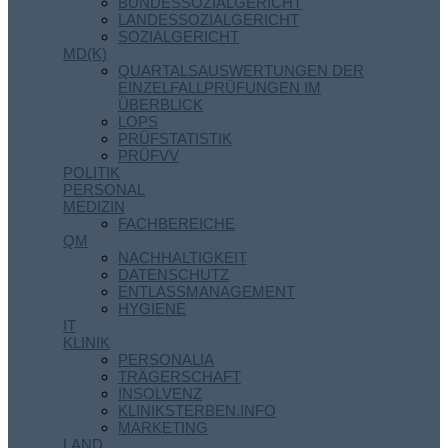
BUNDESSOZIALGERICHT
LANDESSOZIALGERICHT
SOZIALGERICHT
MD(K)
QUARTALSAUSWERTUNGEN DER
EINZELFALLPRÜFUNGEN IM
ÜBERBLICK
LOPS
PRÜFSTATISTIK
PRÜFVV
POLITIK
PERSONAL
MEDIZIN
FACHBEREICHE
QM
NACHHALTIGKEIT
DATENSCHUTZ
ENTLASSMANAGEMENT
HYGIENE
IT
KLINIK
PERSONALIA
TRÄGERSCHAFT
INSOLVENZ
KLINIKSTERBEN.INFO
MARKETING
LAND