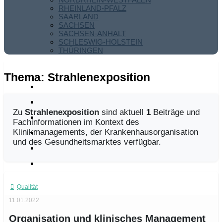
RHEINLAND-PFALZ
SAARLAND
SACHSEN
SACHSEN-ANHALT
SCHLESWIG-HOLSTEIN
THÜRINGEN
Thema:
Strahlenexposition
Zu
Strahlenexposition
sind aktuell
1
Beiträge und
Fachinformationen im Kontext des
Klinikmanagements, der Krankenhausorganisation
und des Gesundheitsmarktes verfügbar.
Qualität
11.01.2022
Organisation und klinisches Management