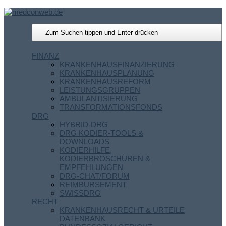
FINANZ
KRANKENHAUSFINANZIERUNG
KRANKENHAUSPLANUNG
KRANKENHAUSREFORM
LEISTUNGSGRUPPEN
AMBULANTISIERUNG
TRANSFORMATIONSFONDS
DRG
HYBRID-DRG
DRG KODIER-TOOLS &
DOWNLOADS
KODIERHILFE,
KODIERBROSCHÜREN &
EMPFEHLUNGEN
DRG-CHAT/FORUM
REIMBURSEMENT
SWISSDRG
RECHT
KRANKENHAUSRECHT & URTEILE
DATENBANK