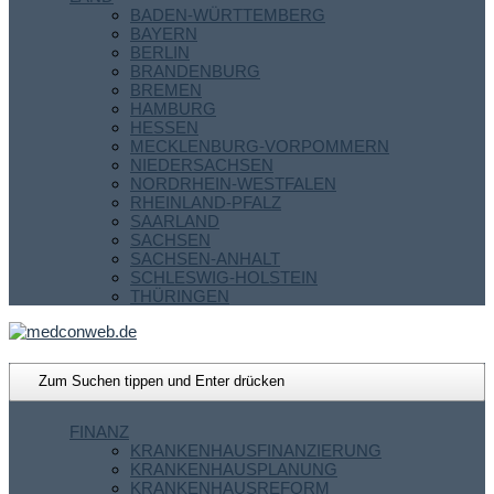
BADEN-WÜRTTEMBERG
BAYERN
BERLIN
BRANDENBURG
BREMEN
HAMBURG
HESSEN
MECKLENBURG-VORPOMMERN
NIEDERSACHSEN
NORDRHEIN-WESTFALEN
RHEINLAND-PFALZ
SAARLAND
SACHSEN
SACHSEN-ANHALT
SCHLESWIG-HOLSTEIN
THÜRINGEN
FINANZ
KRANKENHAUSFINANZIERUNG
KRANKENHAUSPLANUNG
KRANKENHAUSREFORM