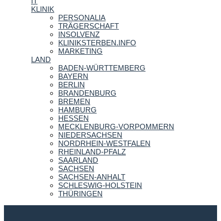
IT
KLINIK
PERSONALIA
TRÄGERSCHAFT
INSOLVENZ
KLINIKSTERBEN.INFO
MARKETING
LAND
BADEN-WÜRTTEMBERG
BAYERN
BERLIN
BRANDENBURG
BREMEN
HAMBURG
HESSEN
MECKLENBURG-VORPOMMERN
NIEDERSACHSEN
NORDRHEIN-WESTFALEN
RHEINLAND-PFALZ
SAARLAND
SACHSEN
SACHSEN-ANHALT
SCHLESWIG-HOLSTEIN
THÜRINGEN