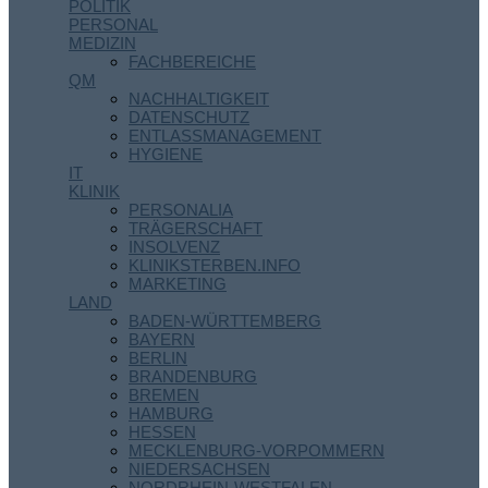
POLITIK
PERSONAL
MEDIZIN
FACHBEREICHE
QM
NACHHALTIGKEIT
DATENSCHUTZ
ENTLASSMANAGEMENT
HYGIENE
IT
KLINIK
PERSONALIA
TRÄGERSCHAFT
INSOLVENZ
KLINIKSTERBEN.INFO
MARKETING
LAND
BADEN-WÜRTTEMBERG
BAYERN
BERLIN
BRANDENBURG
BREMEN
HAMBURG
HESSEN
MECKLENBURG-VORPOMMERN
NIEDERSACHSEN
NORDRHEIN-WESTFALEN