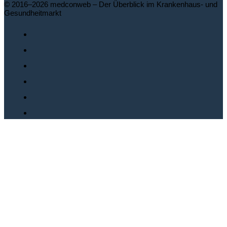
© 2016–2026 medconweb – Der Überblick im Krankenhaus- und
Gesundheitmarkt