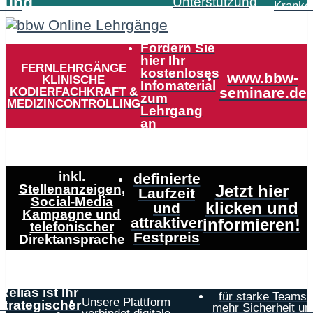
tung
Unterstützung
Kranke
Fordern Sie
hier Ihr
FERNLEHRGÄNGE
kostenloses
www.bbw-
KLINISCHE
Infomaterial
KODIERFACHKRAFT &
seminare.de
zum
MEDIZINCONTROLLING
Lehrgang
an
inkl.
definierte
Stellenanzeigen,
Jetzt hier
Laufzeit
Social-Media
klicken und
und
Kampagne und
attraktiver
informieren!
telefonischer
Festpreis
Direktansprache
Relias ist Ihr
für starke Teams,
Unsere Plattform
strategischer
mehr Sicherheit un