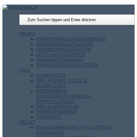
FINANZ
KRANKENHAUSFINANZIERUNG
KRANKENHAUSPLANUNG
KRANKENHAUSREFORM
LEISTUNGSGRUPPEN
AMBULANTISIERUNG
TRANSFORMATIONSFONDS
DRG
HYBRID-DRG
DRG KODIER-TOOLS &
DOWNLOADS
KODIERHILFE,
KODIERBROSCHÜREN &
EMPFEHLUNGEN
DRG-CHAT/FORUM
REIMBURSEMENT
SWISSDRG
RECHT
KRANKENHAUSRECHT & URTEILE
DATENBANK