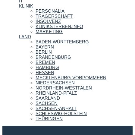
IT
KLINIK
PERSONALIA
TRÄGERSCHAFT
INSOLVENZ
KLINIKSTERBEN.INFO
MARKETING
LAND
BADEN-WÜRTTEMBERG
BAYERN
BERLIN
BRANDENBURG
BREMEN
HAMBURG
HESSEN
MECKLENBURG-VORPOMMERN
NIEDERSACHSEN
NORDRHEIN-WESTFALEN
RHEINLAND-PFALZ
SAARLAND
SACHSEN
SACHSEN-ANHALT
SCHLESWIG-HOLSTEIN
THÜRINGEN