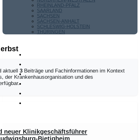
RHEINLAND-PFALZ
SAARLAND
SACHSEN
SACHSEN-ANHALT
SCHLESWIG-HOLSTEIN
THÜRINGEN
erbst
 aktuell
3
Beiträge und Fachinformationen im Kontext
, der Krankenhausorganisation und des
rfügbar.
 neuer Klinikgeschäftsführer
Ludwigsburg-Bietigheim