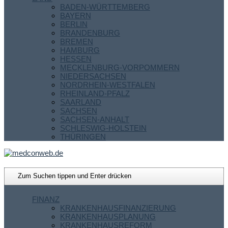
BADEN-WÜRTTEMBERG
BAYERN
BERLIN
BRANDENBURG
BREMEN
HAMBURG
HESSEN
MECKLENBURG-VORPOMMERN
NIEDERSACHSEN
NORDRHEIN-WESTFALEN
RHEINLAND-PFALZ
SAARLAND
SACHSEN
SACHSEN-ANHALT
SCHLESWIG-HOLSTEIN
THÜRINGEN
FINANZ
KRANKENHAUSFINANZIERUNG
KRANKENHAUSPLANUNG
KRANKENHAUSREFORM