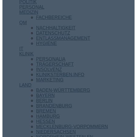
POLITIK
PERSONAL
MEDIZIN
FACHBEREICHE
QM
NACHHALTIGKEIT
DATENSCHUTZ
ENTLASSMANAGEMENT
HYGIENE
IT
KLINIK
PERSONALIA
TRÄGERSCHAFT
INSOLVENZ
KLINIKSTERBEN.INFO
MARKETING
LAND
BADEN-WÜRTTEMBERG
BAYERN
BERLIN
BRANDENBURG
BREMEN
HAMBURG
HESSEN
MECKLENBURG-VORPOMMERN
NIEDERSACHSEN
NORDRHEIN-WESTFALEN