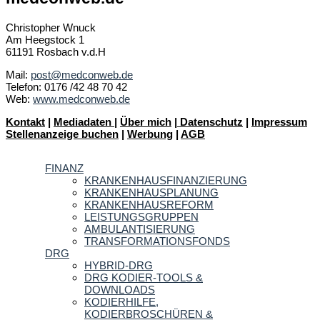
Christopher Wnuck
Am Heegstock 1
61191 Rosbach v.d.H
Mail:
post@medconweb.de
Telefon: 0176 /42 48 70 42
Web:
www.medconweb.de
Kontakt
|
Mediadaten
|
Über mich
|
Datenschutz
|
Impressum
Stellenanzeige buchen
|
Werbung
|
AGB
FINANZ
KRANKENHAUSFINANZIERUNG
KRANKENHAUSPLANUNG
KRANKENHAUSREFORM
LEISTUNGSGRUPPEN
AMBULANTISIERUNG
TRANSFORMATIONSFONDS
DRG
HYBRID-DRG
DRG KODIER-TOOLS &
DOWNLOADS
KODIERHILFE,
KODIERBROSCHÜREN &