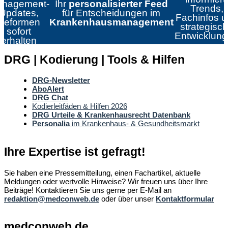
nagement-
Ihr
personalisierter Feed
Trends,
Updates,
für Entscheidungen im
Fachinfos 
Reformen
Krankenhausmanagement
strategisc
sofort
Entwicklun
erhalten
DRG | Kodierung | Tools & Hilfen
DRG-Newsletter
AboAlert
DRG Chat
Kodierleitfäden & Hilfen 2026
DRG Urteile & Krankenhausrecht Datenbank
Personalia
im Krankenhaus- & Gesundheitsmarkt
Ihre Expertise ist gefragt!
Sie haben eine Pressemitteilung, einen Fachartikel, aktuelle
Meldungen oder wertvolle Hinweise? Wir freuen uns über Ihre
Beiträge! Kontaktieren Sie uns gerne per E-Mail an
redaktion@medconweb.de
oder über unser
Kontaktformular
medconweb.de