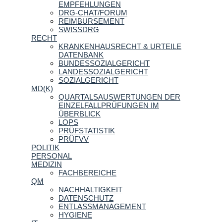
EMPFEHLUNGEN
DRG-CHAT/FORUM
REIMBURSEMENT
SWISSDRG
RECHT
KRANKENHAUSRECHT & URTEILE
DATENBANK
BUNDESSOZIALGERICHT
LANDESSOZIALGERICHT
SOZIALGERICHT
MD(K)
QUARTALSAUSWERTUNGEN DER
EINZELFALLPRÜFUNGEN IM
ÜBERBLICK
LOPS
PRÜFSTATISTIK
PRÜFVV
POLITIK
PERSONAL
MEDIZIN
FACHBEREICHE
QM
NACHHALTIGKEIT
DATENSCHUTZ
ENTLASSMANAGEMENT
HYGIENE