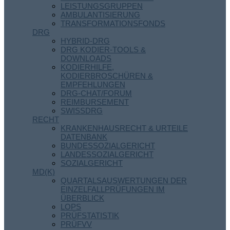
LEISTUNGSGRUPPEN
AMBULANTISIERUNG
TRANSFORMATIONSFONDS
DRG
HYBRID-DRG
DRG KODIER-TOOLS &
DOWNLOADS
KODIERHILFE,
KODIERBROSCHÜREN &
EMPFEHLUNGEN
DRG-CHAT/FORUM
REIMBURSEMENT
SWISSDRG
RECHT
KRANKENHAUSRECHT & URTEILE
DATENBANK
BUNDESSOZIALGERICHT
LANDESSOZIALGERICHT
SOZIALGERICHT
MD(K)
QUARTALSAUSWERTUNGEN DER
EINZELFALLPRÜFUNGEN IM
ÜBERBLICK
LOPS
PRÜFSTATISTIK
PRÜFVV