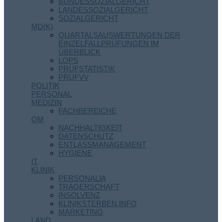
BUNDESSOZIALGERICHT
LANDESSOZIALGERICHT
SOZIALGERICHT
MD(K)
QUARTALSAUSWERTUNGEN DER
EINZELFALLPRÜFUNGEN IM
ÜBERBLICK
LOPS
PRÜFSTATISTIK
PRÜFVV
POLITIK
PERSONAL
MEDIZIN
FACHBEREICHE
QM
NACHHALTIGKEIT
DATENSCHUTZ
ENTLASSMANAGEMENT
HYGIENE
IT
KLINIK
PERSONALIA
TRÄGERSCHAFT
INSOLVENZ
KLINIKSTERBEN.INFO
MARKETING
LAND