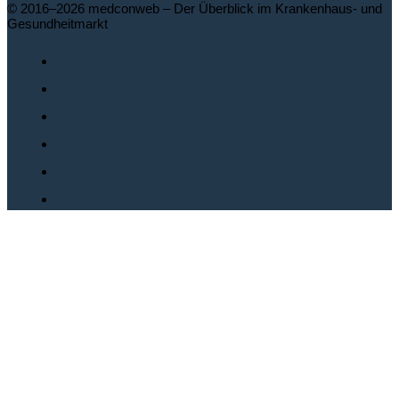
© 2016–2026 medconweb – Der Überblick im Krankenhaus- und
Gesundheitmarkt