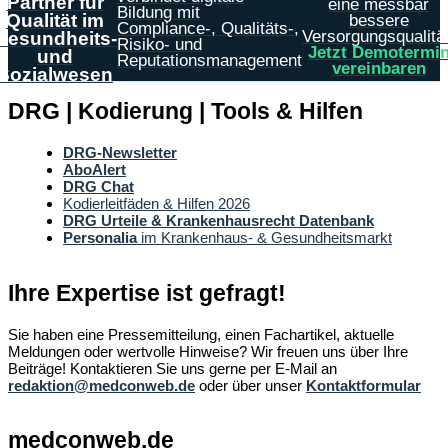
Partner für
eine messbar
Bildung mit
Qualität im
bessere
Compliance-, Qualitäts-,
Versorgungsqualität
Gesundheits-
Risiko- und
Jetzt Demotermi
und
Reputationsmanagement
vereinbaren
Sozialwesen
DRG | Kodierung | Tools & Hilfen
DRG-Newsletter
AboAlert
DRG Chat
Kodierleitfäden & Hilfen 2026
DRG Urteile & Krankenhausrecht Datenbank
Personalia
im Krankenhaus- & Gesundheitsmarkt
Ihre Expertise ist gefragt!
Sie haben eine Pressemitteilung, einen Fachartikel, aktuelle
Meldungen oder wertvolle Hinweise? Wir freuen uns über Ihre
Beiträge! Kontaktieren Sie uns gerne per E-Mail an
redaktion@medconweb.de
oder über unser
Kontaktformular
medconweb.de