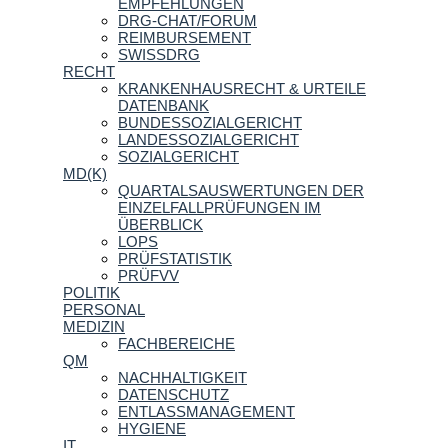
EMPFEHLUNGEN
DRG-CHAT/FORUM
REIMBURSEMENT
SWISSDRG
RECHT
KRANKENHAUSRECHT & URTEILE
DATENBANK
BUNDESSOZIALGERICHT
LANDESSOZIALGERICHT
SOZIALGERICHT
MD(K)
QUARTALSAUSWERTUNGEN DER
EINZELFALLPRÜFUNGEN IM
ÜBERBLICK
LOPS
PRÜFSTATISTIK
PRÜFVV
POLITIK
PERSONAL
MEDIZIN
FACHBEREICHE
QM
NACHHALTIGKEIT
DATENSCHUTZ
ENTLASSMANAGEMENT
HYGIENE
IT