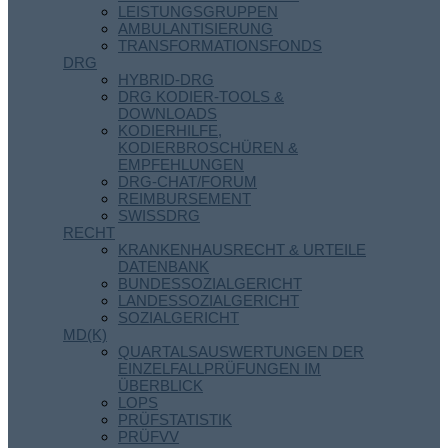
LEISTUNGSGRUPPEN
AMBULANTISIERUNG
TRANSFORMATIONSFONDS
DRG
HYBRID-DRG
DRG KODIER-TOOLS &
DOWNLOADS
KODIERHILFE,
KODIERBROSCHÜREN &
EMPFEHLUNGEN
DRG-CHAT/FORUM
REIMBURSEMENT
SWISSDRG
RECHT
KRANKENHAUSRECHT & URTEILE
DATENBANK
BUNDESSOZIALGERICHT
LANDESSOZIALGERICHT
SOZIALGERICHT
MD(K)
QUARTALSAUSWERTUNGEN DER
EINZELFALLPRÜFUNGEN IM
ÜBERBLICK
LOPS
PRÜFSTATISTIK
PRÜFVV