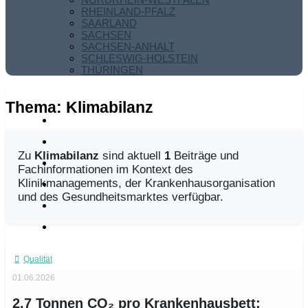
RHEINLAND-PFALZ
SAARLAND
SACHSEN
SACHSEN-ANHALT
SCHLESWIG-HOLSTEIN
THÜRINGEN
Thema:
Klimabilanz
Zu
Klimabilanz
sind aktuell
1
Beiträge und
Fachinformationen im Kontext des
Klinikmanagements, der Krankenhausorganisation
und des Gesundheitsmarktes verfügbar.
Qualität
01.06.2026
2,7 Tonnen CO₂ pro Krankenhausbett: