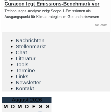
Curacon legt Emissions-Benchmark vor
Treibhausgas-Analyse zeigt Scope-1-Emissionen als
Ausgangspunkt für Klimastrategien im Gesundheitswesen
Curacon
Nachrichten
Stellenmarkt
Chat
Literatur
Tools
Termine
Links
Newsletter
Kontakt
August 2026
M
D
M
D
F
S
S