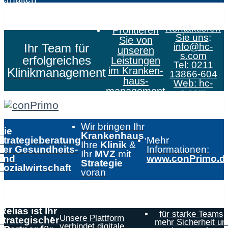
Kontaktieren
Profitieren
Sie uns
:
Sie von
Ihr Team für
info@hc-
unseren
s.com
erfolgreiches
Leistungen
Tel: 0211
im Kranken­
Klinikmanagement
13866-604
haus­
Web:
hc-
management
s.com
Wir bringen Ihr
Die
Krankenhaus
,
Strategieberatung
Mehr
Ihre
Klinik
&
der Gesundheits-
Informationen:
Ihr
MVZ
mit
und
www.conPrimo.d
Strategie
Sozialwirtschaft
voran
Relias ist Ihr
für starke Teams,
Unsere Plattform
strategischer
mehr Sicherheit un
verbindet digitale