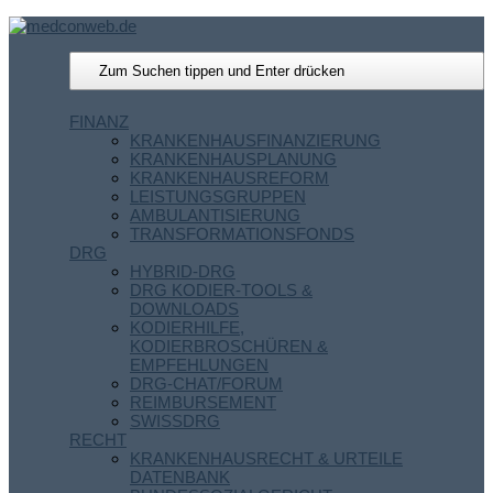
FINANZ
KRANKENHAUSFINANZIERUNG
KRANKENHAUSPLANUNG
KRANKENHAUSREFORM
LEISTUNGSGRUPPEN
AMBULANTISIERUNG
TRANSFORMATIONSFONDS
DRG
HYBRID-DRG
DRG KODIER-TOOLS &
DOWNLOADS
KODIERHILFE,
KODIERBROSCHÜREN &
EMPFEHLUNGEN
DRG-CHAT/FORUM
REIMBURSEMENT
SWISSDRG
RECHT
KRANKENHAUSRECHT & URTEILE
DATENBANK