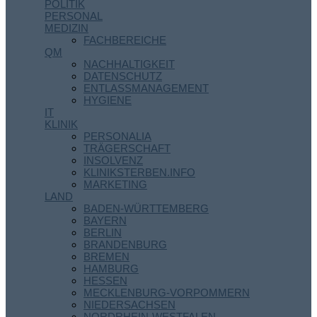
POLITIK
PERSONAL
MEDIZIN
FACHBEREICHE
QM
NACHHALTIGKEIT
DATENSCHUTZ
ENTLASSMANAGEMENT
HYGIENE
IT
KLINIK
PERSONALIA
TRÄGERSCHAFT
INSOLVENZ
KLINIKSTERBEN.INFO
MARKETING
LAND
BADEN-WÜRTTEMBERG
BAYERN
BERLIN
BRANDENBURG
BREMEN
HAMBURG
HESSEN
MECKLENBURG-VORPOMMERN
NIEDERSACHSEN
NORDRHEIN-WESTFALEN