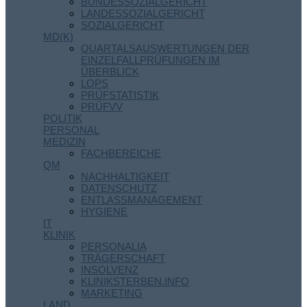
BUNDESSOZIALGERICHT
LANDESSOZIALGERICHT
SOZIALGERICHT
MD(K)
QUARTALSAUSWERTUNGEN DER
EINZELFALLPRÜFUNGEN IM
ÜBERBLICK
LOPS
PRÜFSTATISTIK
PRÜFVV
POLITIK
PERSONAL
MEDIZIN
FACHBEREICHE
QM
NACHHALTIGKEIT
DATENSCHUTZ
ENTLASSMANAGEMENT
HYGIENE
IT
KLINIK
PERSONALIA
TRÄGERSCHAFT
INSOLVENZ
KLINIKSTERBEN.INFO
MARKETING
LAND