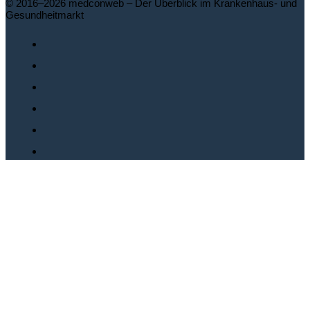
© 2016–2026 medconweb – Der Überblick im Krankenhaus- und
Gesundheitmarkt