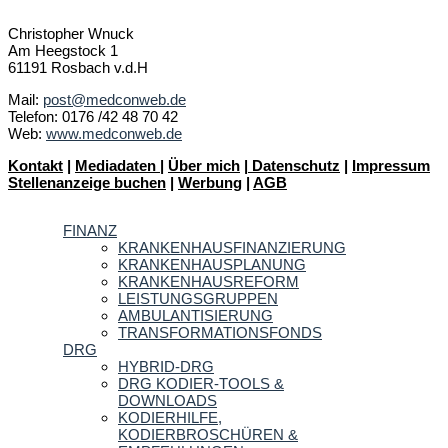
Christopher Wnuck
Am Heegstock 1
61191 Rosbach v.d.H
Mail:
post@medconweb.de
Telefon: 0176 /42 48 70 42
Web:
www.medconweb.de
Kontakt
|
Mediadaten
|
Über mich
|
Datenschutz
|
Impressum
Stellenanzeige buchen
|
Werbung
|
AGB
FINANZ
KRANKENHAUSFINANZIERUNG
KRANKENHAUSPLANUNG
KRANKENHAUSREFORM
LEISTUNGSGRUPPEN
AMBULANTISIERUNG
TRANSFORMATIONSFONDS
DRG
HYBRID-DRG
DRG KODIER-TOOLS &
DOWNLOADS
KODIERHILFE,
KODIERBROSCHÜREN &