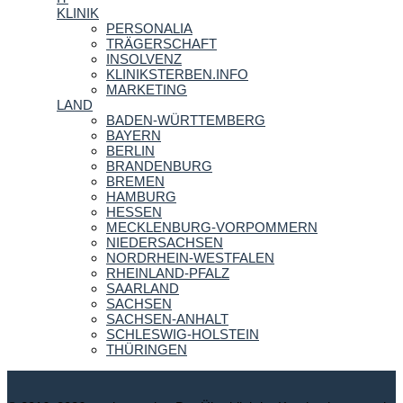
KLINIK
PERSONALIA
TRÄGERSCHAFT
INSOLVENZ
KLINIKSTERBEN.INFO
MARKETING
LAND
BADEN-WÜRTTEMBERG
BAYERN
BERLIN
BRANDENBURG
BREMEN
HAMBURG
HESSEN
MECKLENBURG-VORPOMMERN
NIEDERSACHSEN
NORDRHEIN-WESTFALEN
RHEINLAND-PFALZ
SAARLAND
SACHSEN
SACHSEN-ANHALT
SCHLESWIG-HOLSTEIN
THÜRINGEN