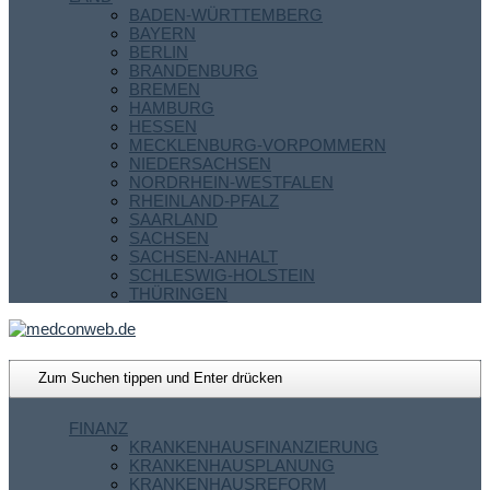
BADEN-WÜRTTEMBERG
BAYERN
BERLIN
BRANDENBURG
BREMEN
HAMBURG
HESSEN
MECKLENBURG-VORPOMMERN
NIEDERSACHSEN
NORDRHEIN-WESTFALEN
RHEINLAND-PFALZ
SAARLAND
SACHSEN
SACHSEN-ANHALT
SCHLESWIG-HOLSTEIN
THÜRINGEN
FINANZ
KRANKENHAUSFINANZIERUNG
KRANKENHAUSPLANUNG
KRANKENHAUSREFORM