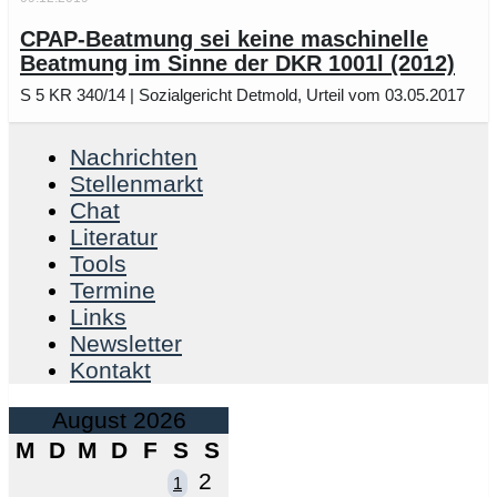
CPAP-Beatmung sei keine maschinelle
Beatmung im Sinne der DKR 1001l (2012)
S 5 KR 340/14 | Sozialgericht Detmold, Urteil vom 03.05.2017
Nachrichten
Stellenmarkt
Chat
Literatur
Tools
Termine
Links
Newsletter
Kontakt
August 2026
M
D
M
D
F
S
S
2
1