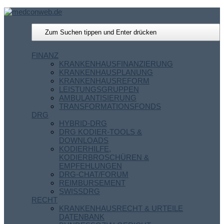
FINANZ
KRANKENHAUSFINANZIERUNG
KRANKENHAUSPLANUNG
KRANKENHAUSREFORM
LEISTUNGSGRUPPEN
AMBULANTISIERUNG
TRANSFORMATIONSFONDS
DRG
HYBRID-DRG
DRG KODIER-TOOLS &
DOWNLOADS
KODIERHILFE,
KODIERBROSCHÜREN &
EMPFEHLUNGEN
DRG-CHAT/FORUM
REIMBURSEMENT
SWISSDRG
RECHT
KRANKENHAUSRECHT & URTEILE
DATENBANK