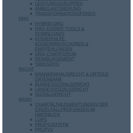
LEISTUNGSGRUPPEN
AMBULANTISIERUNG
TRANSFORMATIONSFONDS
DRG
HYBRID-DRG
DRG KODIER-TOOLS &
DOWNLOADS
KODIERHILFE,
KODIERBROSCHÜREN &
EMPFEHLUNGEN
DRG-CHAT/FORUM
REIMBURSEMENT
SWISSDRG
RECHT
KRANKENHAUSRECHT & URTEILE
DATENBANK
BUNDESSOZIALGERICHT
LANDESSOZIALGERICHT
SOZIALGERICHT
MD(K)
QUARTALSAUSWERTUNGEN DER
EINZELFALLPRÜFUNGEN IM
ÜBERBLICK
LOPS
PRÜFSTATISTIK
PRÜFVV