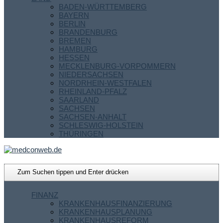
BADEN-WÜRTTEMBERG
BAYERN
BERLIN
BRANDENBURG
BREMEN
HAMBURG
HESSEN
MECKLENBURG-VORPOMMERN
NIEDERSACHSEN
NORDRHEIN-WESTFALEN
RHEINLAND-PFALZ
SAARLAND
SACHSEN
SACHSEN-ANHALT
SCHLESWIG-HOLSTEIN
THÜRINGEN
FINANZ
KRANKENHAUSFINANZIERUNG
KRANKENHAUSPLANUNG
KRANKENHAUSREFORM