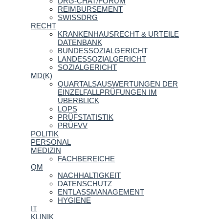
DRG-CHAT/FORUM
REIMBURSEMENT
SWISSDRG
RECHT
KRANKENHAUSRECHT & URTEILE
DATENBANK
BUNDESSOZIALGERICHT
LANDESSOZIALGERICHT
SOZIALGERICHT
MD(K)
QUARTALSAUSWERTUNGEN DER
EINZELFALLPRÜFUNGEN IM
ÜBERBLICK
LOPS
PRÜFSTATISTIK
PRÜFVV
POLITIK
PERSONAL
MEDIZIN
FACHBEREICHE
QM
NACHHALTIGKEIT
DATENSCHUTZ
ENTLASSMANAGEMENT
HYGIENE
IT
KLINIK