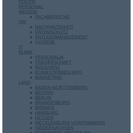
POLITIK
PERSONAL
MEDIZIN
FACHBEREICHE
QM
NACHHALTIGKEIT
DATENSCHUTZ
ENTLASSMANAGEMENT
HYGIENE
IT
KLINIK
PERSONALIA
TRÄGERSCHAFT
INSOLVENZ
KLINIKSTERBEN.INFO
MARKETING
LAND
BADEN-WÜRTTEMBERG
BAYERN
BERLIN
BRANDENBURG
BREMEN
HAMBURG
HESSEN
MECKLENBURG-VORPOMMERN
NIEDERSACHSEN
NORDRHEIN-WESTFALEN