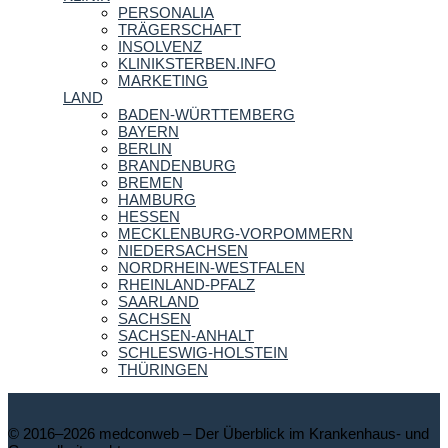
PERSONALIA
TRÄGERSCHAFT
INSOLVENZ
KLINIKSTERBEN.INFO
MARKETING
LAND
BADEN-WÜRTTEMBERG
BAYERN
BERLIN
BRANDENBURG
BREMEN
HAMBURG
HESSEN
MECKLENBURG-VORPOMMERN
NIEDERSACHSEN
NORDRHEIN-WESTFALEN
RHEINLAND-PFALZ
SAARLAND
SACHSEN
SACHSEN-ANHALT
SCHLESWIG-HOLSTEIN
THÜRINGEN
© 2016–2026 medconweb – Der Überblick im Krankenhaus- und