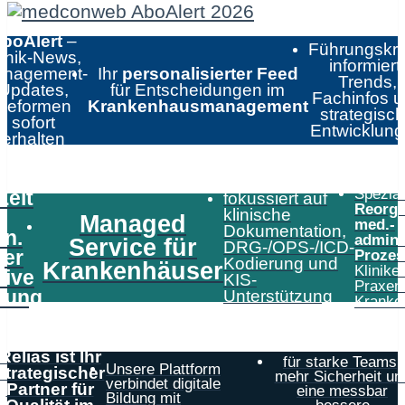
boAlert
–
Führungskrä
linik-News,
informiert:
nagement-
Ihr
personalisierter Feed
Trends,
Updates,
für Entscheidungen im
Fachinfos 
Reformen
Krankenhausmanagement
strategisc
sofort
Entwicklun
erhalten
Speziali
Zeit
fokussiert auf
Reorga
klinische
Managed
med.-
Dokumentation,
in.
admini
Service für
DRG-/OPS-/ICD-
er
Prozes
Kodierung und
Krankenhäuser
Klinike
tive
KIS-
Praxen
tung
Unterstützung
Kranke
Relias ist Ihr
für starke Teams,
Unsere Plattform
strategischer
mehr Sicherheit un
verbindet digitale
Partner für
eine messbar
Bildung mit