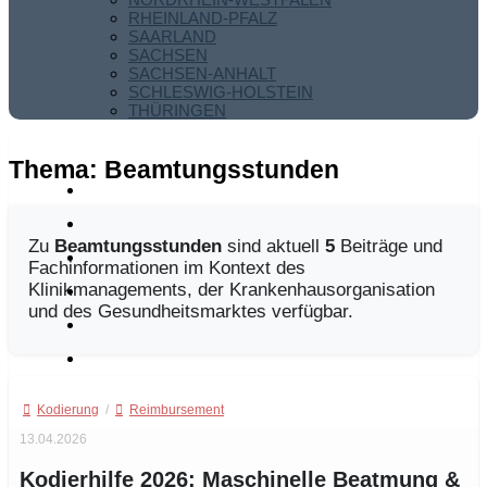
RHEINLAND-PFALZ
SAARLAND
SACHSEN
SACHSEN-ANHALT
SCHLESWIG-HOLSTEIN
THÜRINGEN
Thema:
Beamtungsstunden
Zu
Beamtungsstunden
sind aktuell
5
Beiträge und
Fachinformationen im Kontext des
Klinikmanagements, der Krankenhausorganisation
und des Gesundheitsmarktes verfügbar.
Kodierung
/
Reimbursement
13.04.2026
Kodierhilfe 2026: Maschinelle Beatmung &