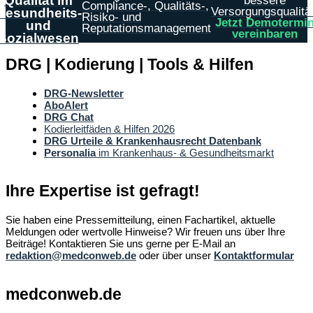
Qualität im
bessere
Compliance-, Qualitäts-,
Versorgungsqualität
Gesundheits-
Risiko- und
Jetzt Demotermi
und
Reputationsmanagement
vereinbaren
Sozialwesen
DRG | Kodierung | Tools & Hilfen
DRG-Newsletter
AboAlert
DRG Chat
Kodierleitfäden & Hilfen 2026
DRG Urteile & Krankenhausrecht Datenbank
Personalia
im Krankenhaus- & Gesundheitsmarkt
Ihre Expertise ist gefragt!
Sie haben eine Pressemitteilung, einen Fachartikel, aktuelle
Meldungen oder wertvolle Hinweise? Wir freuen uns über Ihre
Beiträge! Kontaktieren Sie uns gerne per E-Mail an
redaktion@medconweb.de
oder über unser
Kontaktformular
medconweb.de