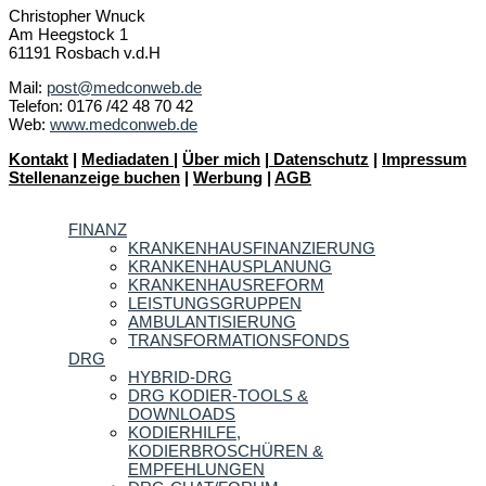
Christopher Wnuck
Am Heegstock 1
61191 Rosbach v.d.H
Mail:
post@medconweb.de
Telefon: 0176 /42 48 70 42
Web:
www.medconweb.de
Kontakt
|
Mediadaten
|
Über mich
|
Datenschutz
|
Impressum
Stellenanzeige buchen
|
Werbung
|
AGB
FINANZ
KRANKENHAUSFINANZIERUNG
KRANKENHAUSPLANUNG
KRANKENHAUSREFORM
LEISTUNGSGRUPPEN
AMBULANTISIERUNG
TRANSFORMATIONSFONDS
DRG
HYBRID-DRG
DRG KODIER-TOOLS &
DOWNLOADS
KODIERHILFE,
KODIERBROSCHÜREN &
EMPFEHLUNGEN