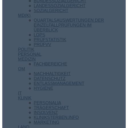
BUNDESSOZIALGERICHT
LANDESSOZIALGERICHT
SOZIALGERICHT
MD(K)
QUARTALSAUSWERTUNGEN DER
EINZELFALLPRÜFUNGEN IM
ÜBERBLICK
LOPS
PRÜFSTATISTIK
PRÜFVV
POLITIK
PERSONAL
MEDIZIN
FACHBEREICHE
QM
NACHHALTIGKEIT
DATENSCHUTZ
ENTLASSMANAGEMENT
HYGIENE
IT
KLINIK
PERSONALIA
TRÄGERSCHAFT
INSOLVENZ
KLINIKSTERBEN.INFO
MARKETING
LAND