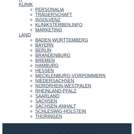
KLINIK
PERSONALIA
TRÄGERSCHAFT
INSOLVENZ
KLINIKSTERBEN.INFO
MARKETING
LAND
BADEN-WÜRTTEMBERG
BAYERN
BERLIN
BRANDENBURG
BREMEN
HAMBURG
HESSEN
MECKLENBURG-VORPOMMERN
NIEDERSACHSEN
NORDRHEIN-WESTFALEN
RHEINLAND-PFALZ
SAARLAND
SACHSEN
SACHSEN-ANHALT
SCHLESWIG-HOLSTEIN
THÜRINGEN