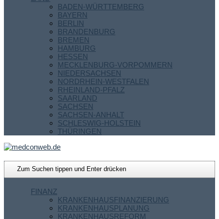
BADEN-WÜRTTEMBERG
BAYERN
BERLIN
BRANDENBURG
BREMEN
HAMBURG
HESSEN
MECKLENBURG-VORPOMMERN
NIEDERSACHSEN
NORDRHEIN-WESTFALEN
RHEINLAND-PFALZ
SAARLAND
SACHSEN
SACHSEN-ANHALT
SCHLESWIG-HOLSTEIN
THÜRINGEN
FINANZ
KRANKENHAUSFINANZIERUNG
KRANKENHAUSPLANUNG
KRANKENHAUSREFORM