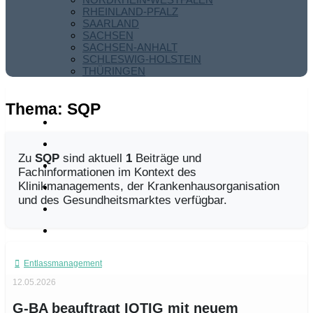
RHEINLAND-PFALZ
SAARLAND
SACHSEN
SACHSEN-ANHALT
SCHLESWIG-HOLSTEIN
THÜRINGEN
Thema:
SQP
Zu
SQP
sind aktuell
1
Beiträge und
Fachinformationen im Kontext des
Klinikmanagements, der Krankenhausorganisation
und des Gesundheitsmarktes verfügbar.
Entlassmanagement
12.05.2026
G-BA beauftragt IQTIG mit neuem