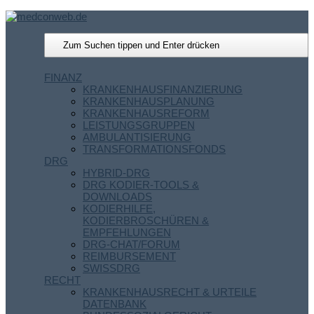
FINANZ
KRANKENHAUSFINANZIERUNG
KRANKENHAUSPLANUNG
KRANKENHAUSREFORM
LEISTUNGSGRUPPEN
AMBULANTISIERUNG
TRANSFORMATIONSFONDS
DRG
HYBRID-DRG
DRG KODIER-TOOLS &
DOWNLOADS
KODIERHILFE,
KODIERBROSCHÜREN &
EMPFEHLUNGEN
DRG-CHAT/FORUM
REIMBURSEMENT
SWISSDRG
RECHT
KRANKENHAUSRECHT & URTEILE
DATENBANK