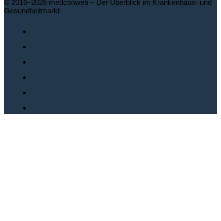
© 2016–2026 medconweb – Der Überblick im Krankenhaus- und
Gesundheitmarkt