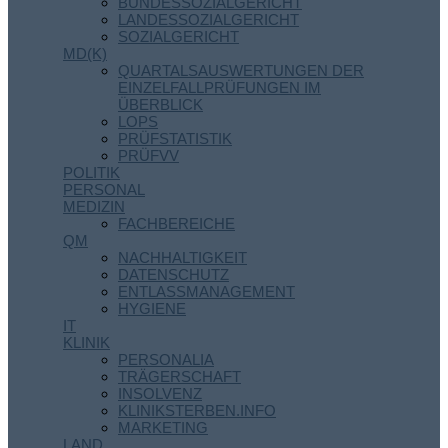
BUNDESSOZIALGERICHT
LANDESSOZIALGERICHT
SOZIALGERICHT
MD(K)
QUARTALSAUSWERTUNGEN DER
EINZELFALLPRÜFUNGEN IM
ÜBERBLICK
LOPS
PRÜFSTATISTIK
PRÜFVV
POLITIK
PERSONAL
MEDIZIN
FACHBEREICHE
QM
NACHHALTIGKEIT
DATENSCHUTZ
ENTLASSMANAGEMENT
HYGIENE
IT
KLINIK
PERSONALIA
TRÄGERSCHAFT
INSOLVENZ
KLINIKSTERBEN.INFO
MARKETING
LAND