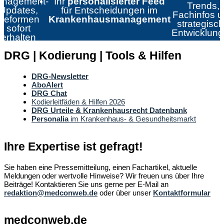
nagement-
Ihr
personalisierter Feed
Trends,
Updates,
für Entscheidungen im
Fachinfos 
Reformen
Krankenhausmanagement
strategisc
sofort
Entwicklun
erhalten
DRG | Kodierung | Tools & Hilfen
DRG-Newsletter
AboAlert
DRG Chat
Kodierleitfäden & Hilfen 2026
DRG Urteile & Krankenhausrecht Datenbank
Personalia
im Krankenhaus- & Gesundheitsmarkt
Ihre Expertise ist gefragt!
Sie haben eine Pressemitteilung, einen Fachartikel, aktuelle
Meldungen oder wertvolle Hinweise? Wir freuen uns über Ihre
Beiträge! Kontaktieren Sie uns gerne per E-Mail an
redaktion@medconweb.de
oder über unser
Kontaktformular
medconweb.de