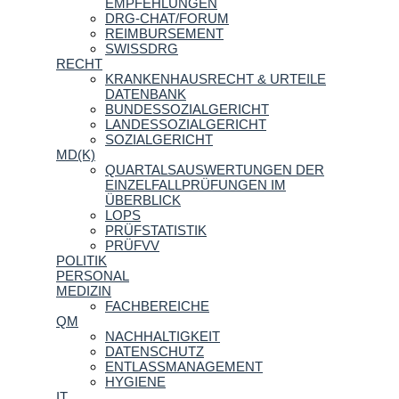
EMPFEHLUNGEN
DRG-CHAT/FORUM
REIMBURSEMENT
SWISSDRG
RECHT
KRANKENHAUSRECHT & URTEILE
DATENBANK
BUNDESSOZIALGERICHT
LANDESSOZIALGERICHT
SOZIALGERICHT
MD(K)
QUARTALSAUSWERTUNGEN DER
EINZELFALLPRÜFUNGEN IM
ÜBERBLICK
LOPS
PRÜFSTATISTIK
PRÜFVV
POLITIK
PERSONAL
MEDIZIN
FACHBEREICHE
QM
NACHHALTIGKEIT
DATENSCHUTZ
ENTLASSMANAGEMENT
HYGIENE
IT