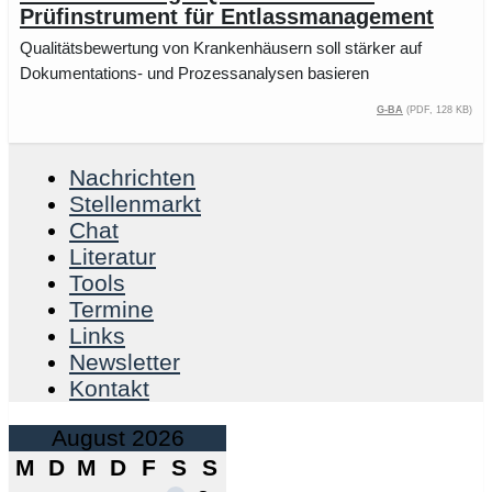
Prüfinstrument für Entlassmanagement
Qualitätsbewertung von Krankenhäusern soll stärker auf
Dokumentations- und Prozessanalysen basieren
G-BA
(PDF, 128 kB)
Nachrichten
Stellenmarkt
Chat
Literatur
Tools
Termine
Links
Newsletter
Kontakt
August 2026
M
D
M
D
F
S
S