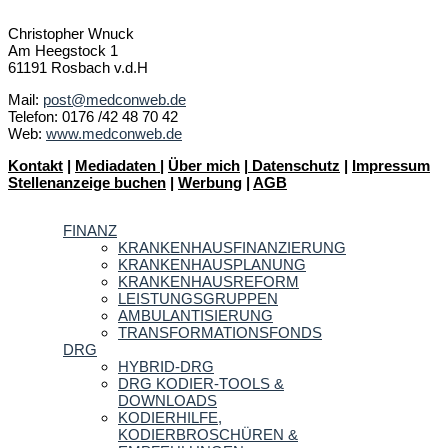
Christopher Wnuck
Am Heegstock 1
61191 Rosbach v.d.H
Mail:
post@medconweb.de
Telefon: 0176 /42 48 70 42
Web:
www.medconweb.de
Kontakt
|
Mediadaten
|
Über mich
|
Datenschutz
|
Impressum
Stellenanzeige buchen
|
Werbung
|
AGB
FINANZ
KRANKENHAUSFINANZIERUNG
KRANKENHAUSPLANUNG
KRANKENHAUSREFORM
LEISTUNGSGRUPPEN
AMBULANTISIERUNG
TRANSFORMATIONSFONDS
DRG
HYBRID-DRG
DRG KODIER-TOOLS &
DOWNLOADS
KODIERHILFE,
KODIERBROSCHÜREN &