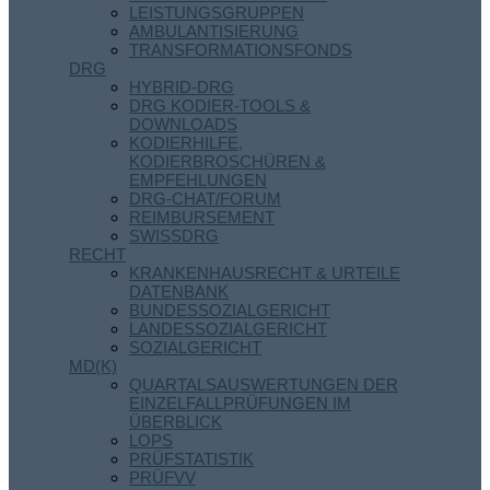
LEISTUNGSGRUPPEN
AMBULANTISIERUNG
TRANSFORMATIONSFONDS
DRG
HYBRID-DRG
DRG KODIER-TOOLS &
DOWNLOADS
KODIERHILFE,
KODIERBROSCHÜREN &
EMPFEHLUNGEN
DRG-CHAT/FORUM
REIMBURSEMENT
SWISSDRG
RECHT
KRANKENHAUSRECHT & URTEILE
DATENBANK
BUNDESSOZIALGERICHT
LANDESSOZIALGERICHT
SOZIALGERICHT
MD(K)
QUARTALSAUSWERTUNGEN DER
EINZELFALLPRÜFUNGEN IM
ÜBERBLICK
LOPS
PRÜFSTATISTIK
PRÜFVV