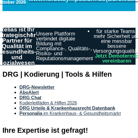
Oktober 2026
Relias ist Ihr
für starke Teams,
Unsere Plattform
strategischer
mehr Sicherheit un
verbindet digitale
Partner für
eine messbar
Bildung mit
Qualität im
bessere
Compliance-, Qualitäts-,
Versorgungsqualität
Gesundheits-
Risiko- und
Jetzt Demotermi
und
Reputationsmanagement
vereinbaren
Sozialwesen
DRG | Kodierung | Tools & Hilfen
DRG-Newsletter
AboAlert
DRG Chat
Kodierleitfäden & Hilfen 2026
DRG Urteile & Krankenhausrecht Datenbank
Personalia
im Krankenhaus- & Gesundheitsmarkt
Ihre Expertise ist gefragt!