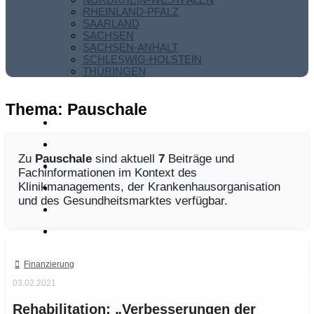
RHEINLAND-PFALZ
SAARLAND
SACHSEN
SACHSEN-ANHALT
SCHLESWIG-HOLSTEIN
THÜRINGEN
Thema:
Pauschale
Zu
Pauschale
sind aktuell
7
Beiträge und
Fachinformationen im Kontext des
Klinikmanagements, der Krankenhausorganisation
und des Gesundheitsmarktes verfügbar.
Finanzierung
03.02.2021
Rehabilitation: „Verbesserungen der