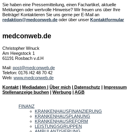
Sie haben eine Pressemitteilung, einen Fachartikel, aktuelle
Meldungen oder wertvolle Hinweise? Wir freuen uns über Ihre
Beiträge! Kontaktieren Sie uns gerne per E-Mail an
redaktion@medconweb.de
oder über unser
Kontaktformular
medconweb.de
Christopher Wnuck
Am Heegstock 1
61191 Rosbach v.d.H
Mail:
post@medconweb.de
Telefon: 0176 /42 48 70 42
Web:
www.medconweb.de
Kontakt
|
Mediadaten
|
Über mich
|
Datenschutz
|
Impressum
Stellenanzeige buchen
|
Werbung
|
AGB
FINANZ
KRANKENHAUSFINANZIERUNG
KRANKENHAUSPLANUNG
KRANKENHAUSREFORM
LEISTUNGSGRUPPEN
AMBULANTISIERUNG