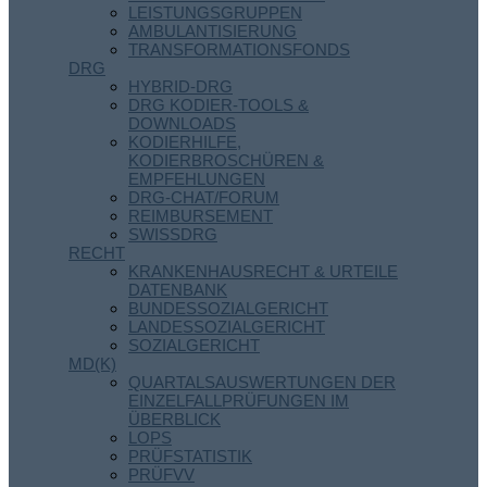
LEISTUNGSGRUPPEN
AMBULANTISIERUNG
TRANSFORMATIONSFONDS
DRG
HYBRID-DRG
DRG KODIER-TOOLS &
DOWNLOADS
KODIERHILFE,
KODIERBROSCHÜREN &
EMPFEHLUNGEN
DRG-CHAT/FORUM
REIMBURSEMENT
SWISSDRG
RECHT
KRANKENHAUSRECHT & URTEILE
DATENBANK
BUNDESSOZIALGERICHT
LANDESSOZIALGERICHT
SOZIALGERICHT
MD(K)
QUARTALSAUSWERTUNGEN DER
EINZELFALLPRÜFUNGEN IM
ÜBERBLICK
LOPS
PRÜFSTATISTIK
PRÜFVV