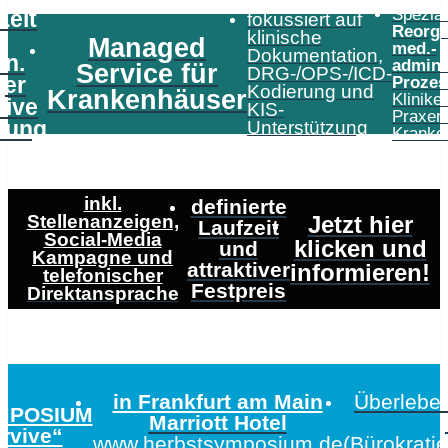
Speziali
Zeit
fokussiert auf
Reorga
klinische
Managed
med.-
Dokumentation,
in.
admini
Service für
DRG-/OPS-/ICD-
er
Prozes
Kodierung und
Krankenhäuser
Klinike
tive
KIS-
Praxen
tung
Unterstützung
Kranke
inkl.
definierte
Stellenanzeigen,
Jetzt hier
Laufzeit
Social-Media
klicken und
und
Kampagne und
attraktiver
informieren!
telefonischer
Festpreis
Direktansprache
in Frankfurt am Main
Überleben
MPOSIUM
Marriott Hotel
urvive“
www.herbstsymposium.de
(Bürokrati