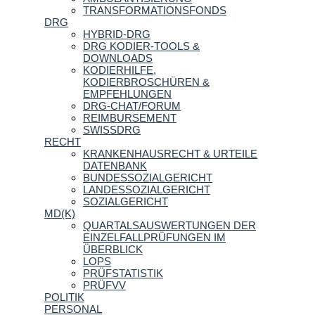
TRANSFORMATIONSFONDS
DRG
HYBRID-DRG
DRG KODIER-TOOLS &
DOWNLOADS
KODIERHILFE,
KODIERBROSCHÜREN &
EMPFEHLUNGEN
DRG-CHAT/FORUM
REIMBURSEMENT
SWISSDRG
RECHT
KRANKENHAUSRECHT & URTEILE
DATENBANK
BUNDESSOZIALGERICHT
LANDESSOZIALGERICHT
SOZIALGERICHT
MD(K)
QUARTALSAUSWERTUNGEN DER
EINZELFALLPRÜFUNGEN IM
ÜBERBLICK
LOPS
PRÜFSTATISTIK
PRÜFVV
POLITIK
PERSONAL