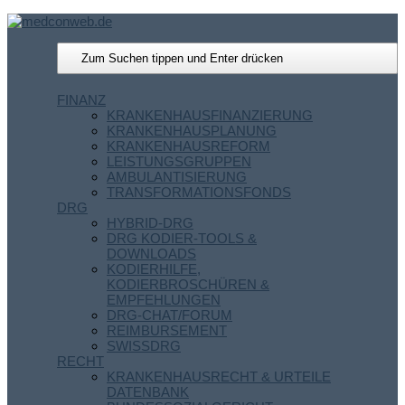
FINANZ
KRANKENHAUSFINANZIERUNG
KRANKENHAUSPLANUNG
KRANKENHAUSREFORM
LEISTUNGSGRUPPEN
AMBULANTISIERUNG
TRANSFORMATIONSFONDS
DRG
HYBRID-DRG
DRG KODIER-TOOLS &
DOWNLOADS
KODIERHILFE,
KODIERBROSCHÜREN &
EMPFEHLUNGEN
DRG-CHAT/FORUM
REIMBURSEMENT
SWISSDRG
RECHT
KRANKENHAUSRECHT & URTEILE
DATENBANK