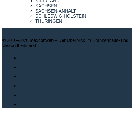
SAARLAND
SACHSEN
SACHSEN-ANHALT
SCHLESWIG-HOLSTEIN
THÜRINGEN
© 2016–2026 medconweb – Der Überblick im Krankenhaus- und
Gesundheitmarkt