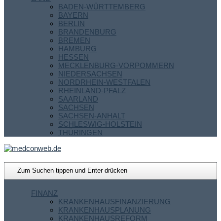
BADEN-WÜRTTEMBERG
BAYERN
BERLIN
BRANDENBURG
BREMEN
HAMBURG
HESSEN
MECKLENBURG-VORPOMMERN
NIEDERSACHSEN
NORDRHEIN-WESTFALEN
RHEINLAND-PFALZ
SAARLAND
SACHSEN
SACHSEN-ANHALT
SCHLESWIG-HOLSTEIN
THÜRINGEN
FINANZ
KRANKENHAUSFINANZIERUNG
KRANKENHAUSPLANUNG
KRANKENHAUSREFORM