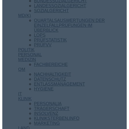
BUNDESSOZIALGERICHT
LANDESSOZIALGERICHT
SOZIALGERICHT
MD(K)
QUARTALSAUSWERTUNGEN DER
EINZELFALLPRÜFUNGEN IM
ÜBERBLICK
LOPS
PRÜFSTATISTIK
PRÜFVV
POLITIK
PERSONAL
MEDIZIN
FACHBEREICHE
QM
NACHHALTIGKEIT
DATENSCHUTZ
ENTLASSMANAGEMENT
HYGIENE
IT
KLINIK
PERSONALIA
TRÄGERSCHAFT
INSOLVENZ
KLINIKSTERBEN.INFO
MARKETING
LAND