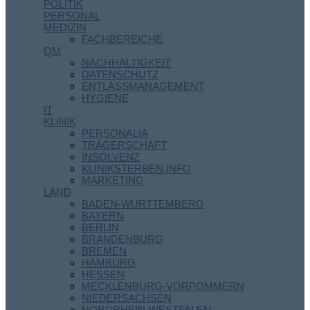
POLITIK
PERSONAL
MEDIZIN
FACHBEREICHE
QM
NACHHALTIGKEIT
DATENSCHUTZ
ENTLASSMANAGEMENT
HYGIENE
IT
KLINIK
PERSONALIA
TRÄGERSCHAFT
INSOLVENZ
KLINIKSTERBEN.INFO
MARKETING
LAND
BADEN-WÜRTTEMBERG
BAYERN
BERLIN
BRANDENBURG
BREMEN
HAMBURG
HESSEN
MECKLENBURG-VORPOMMERN
NIEDERSACHSEN
NORDRHEIN-WESTFALEN