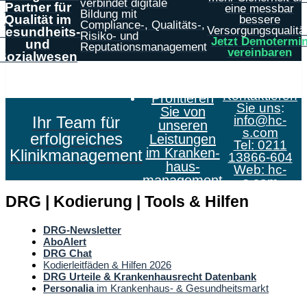
verbindet digitale
Partner für
eine messbar
Bildung mit
Qualität im
bessere
Compliance-, Qualitäts-,
Versorgungsqualität
Gesundheits-
Risiko- und
Jetzt Demotermi
und
Reputationsmanagement
vereinbaren
Sozialwesen
Kontaktieren
Profitieren
Sie uns
:
Sie von
Ihr Team für
info@hc-
unseren
s.com
erfolgreiches
Leistungen
Tel: 0211
im Kranken­
Klinikmanagement
13866-604
haus­
Web:
hc-
management
s.com
DRG | Kodierung | Tools & Hilfen
DRG-Newsletter
AboAlert
DRG Chat
Kodierleitfäden & Hilfen 2026
DRG Urteile & Krankenhausrecht Datenbank
Personalia
im Krankenhaus- & Gesundheitsmarkt