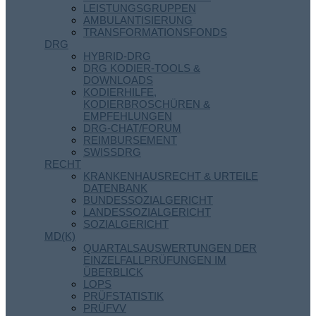
LEISTUNGSGRUPPEN
AMBULANTISIERUNG
TRANSFORMATIONSFONDS
DRG
HYBRID-DRG
DRG KODIER-TOOLS &
DOWNLOADS
KODIERHILFE,
KODIERBROSCHÜREN &
EMPFEHLUNGEN
DRG-CHAT/FORUM
REIMBURSEMENT
SWISSDRG
RECHT
KRANKENHAUSRECHT & URTEILE
DATENBANK
BUNDESSOZIALGERICHT
LANDESSOZIALGERICHT
SOZIALGERICHT
MD(K)
QUARTALSAUSWERTUNGEN DER
EINZELFALLPRÜFUNGEN IM
ÜBERBLICK
LOPS
PRÜFSTATISTIK
PRÜFVV