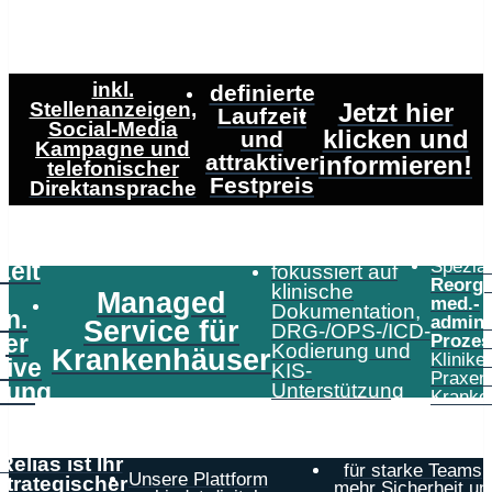
inkl.
definierte
Stellenanzeigen,
Jetzt hier
Laufzeit
Social-Media
klicken und
und
Kampagne und
attraktiver
informieren!
telefonischer
Festpreis
Direktansprache
Speziali
Zeit
fokussiert auf
Reorga
klinische
Managed
med.-
Dokumentation,
in.
admini
Service für
DRG-/OPS-/ICD-
er
Prozes
Kodierung und
Krankenhäuser
Klinike
tive
KIS-
Praxen
tung
Unterstützung
Kranke
Relias ist Ihr
für starke Teams,
Unsere Plattform
strategischer
mehr Sicherheit un