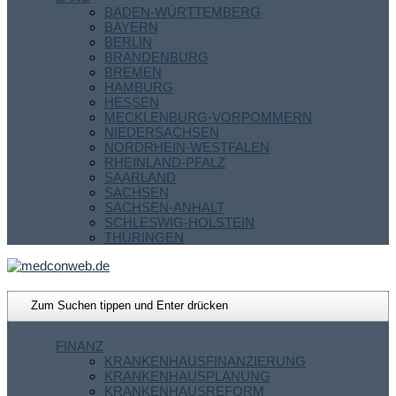
BADEN-WÜRTTEMBERG
BAYERN
BERLIN
BRANDENBURG
BREMEN
HAMBURG
HESSEN
MECKLENBURG-VORPOMMERN
NIEDERSACHSEN
NORDRHEIN-WESTFALEN
RHEINLAND-PFALZ
SAARLAND
SACHSEN
SACHSEN-ANHALT
SCHLESWIG-HOLSTEIN
THÜRINGEN
FINANZ
KRANKENHAUSFINANZIERUNG
KRANKENHAUSPLANUNG
KRANKENHAUSREFORM