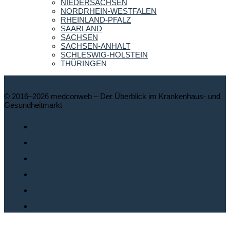
NIEDERSACHSEN
NORDRHEIN-WESTFALEN
RHEINLAND-PFALZ
SAARLAND
SACHSEN
SACHSEN-ANHALT
SCHLESWIG-HOLSTEIN
THÜRINGEN
© 2016–2026 medconweb – Der Überblick im Krankenhaus- und
Gesundheitmarkt