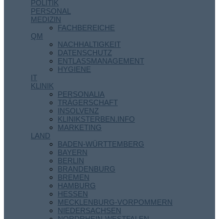
POLITIK
PERSONAL
MEDIZIN
FACHBEREICHE
QM
NACHHALTIGKEIT
DATENSCHUTZ
ENTLASSMANAGEMENT
HYGIENE
IT
KLINIK
PERSONALIA
TRÄGERSCHAFT
INSOLVENZ
KLINIKSTERBEN.INFO
MARKETING
LAND
BADEN-WÜRTTEMBERG
BAYERN
BERLIN
BRANDENBURG
BREMEN
HAMBURG
HESSEN
MECKLENBURG-VORPOMMERN
NIEDERSACHSEN
NORDRHEIN-WESTFALEN