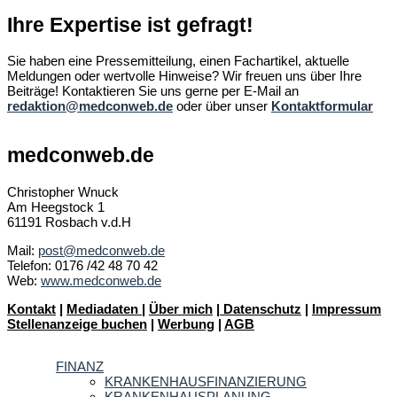
Ihre Expertise ist gefragt!
Sie haben eine Pressemitteilung, einen Fachartikel, aktuelle
Meldungen oder wertvolle Hinweise? Wir freuen uns über Ihre
Beiträge! Kontaktieren Sie uns gerne per E-Mail an
redaktion@medconweb.de
oder über unser
Kontaktformular
medconweb.de
Christopher Wnuck
Am Heegstock 1
61191 Rosbach v.d.H
Mail:
post@medconweb.de
Telefon: 0176 /42 48 70 42
Web:
www.medconweb.de
Kontakt
|
Mediadaten
|
Über mich
|
Datenschutz
|
Impressum
Stellenanzeige buchen
|
Werbung
|
AGB
FINANZ
KRANKENHAUSFINANZIERUNG
KRANKENHAUSPLANUNG