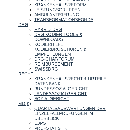
KRANKENHAUSREFORM
LEISTUNGSGRUPPEN
AMBULANTISIERUNG
TRANSFORMATIONSFONDS
DRG
HYBRID-DRG
DRG KODIER-TOOLS &
DOWNLOADS
KODIERHILFE,
KODIERBROSCHÜREN &
EMPFEHLUNGEN
DRG-CHAT/FORUM
REIMBURSEMENT
SWISSDRG
RECHT
KRANKENHAUSRECHT & URTEILE
DATENBANK
BUNDESSOZIALGERICHT
LANDESSOZIALGERICHT
SOZIALGERICHT
MD(K)
QUARTALSAUSWERTUNGEN DER
EINZELFALLPRÜFUNGEN IM
ÜBERBLICK
LOPS
PRÜFSTATISTIK