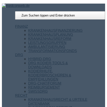
FINANZ
KRANKENHAUSFINANZIERUNG
KRANKENHAUSPLANUNG
KRANKENHAUSREFORM
LEISTUNGSGRUPPEN
AMBULANTISIERUNG
TRANSFORMATIONSFONDS
DRG
HYBRID-DRG
DRG KODIER-TOOLS &
DOWNLOADS
KODIERHILFE,
KODIERBROSCHÜREN &
EMPFEHLUNGEN
DRG-CHAT/FORUM
REIMBURSEMENT
SWISSDRG
RECHT
KRANKENHAUSRECHT & URTEILE
DATENBANK