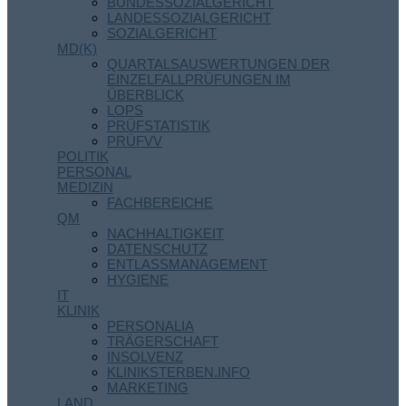
BUNDESSOZIALGERICHT
LANDESSOZIALGERICHT
SOZIALGERICHT
MD(K)
QUARTALSAUSWERTUNGEN DER
EINZELFALLPRÜFUNGEN IM
ÜBERBLICK
LOPS
PRÜFSTATISTIK
PRÜFVV
POLITIK
PERSONAL
MEDIZIN
FACHBEREICHE
QM
NACHHALTIGKEIT
DATENSCHUTZ
ENTLASSMANAGEMENT
HYGIENE
IT
KLINIK
PERSONALIA
TRÄGERSCHAFT
INSOLVENZ
KLINIKSTERBEN.INFO
MARKETING
LAND