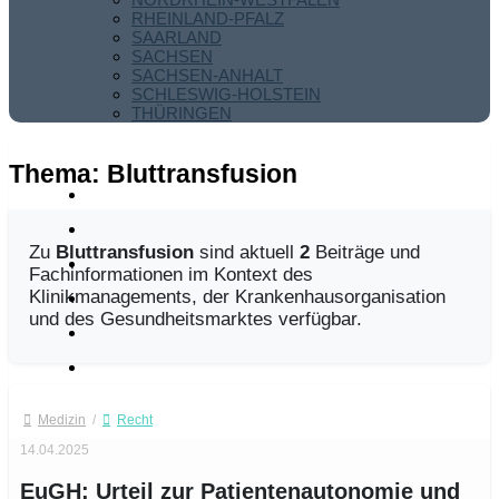
RHEINLAND-PFALZ
SAARLAND
SACHSEN
SACHSEN-ANHALT
SCHLESWIG-HOLSTEIN
THÜRINGEN
Thema:
Bluttransfusion
Zu
Bluttransfusion
sind aktuell
2
Beiträge und
Fachinformationen im Kontext des
Klinikmanagements, der Krankenhausorganisation
und des Gesundheitsmarktes verfügbar.
Medizin
/
Recht
14.04.2025
EuGH: Urteil zur Patientenautonomie und